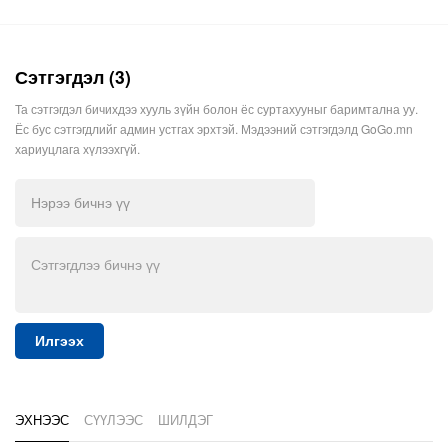
Сэтгэгдэл (3)
Та сэтгэгдэл бичихдээ хууль зүйн болон ёс суртахууныг баримтална уу.
Ёс бус сэтгэгдлийг админ устгах эрхтэй. Мэдээний сэтгэгдэлд GoGo.mn
хариуцлага хүлээхгүй.
Илгээх
ЭХНЭЭС
СҮҮЛЭЭС
ШИЛДЭГ