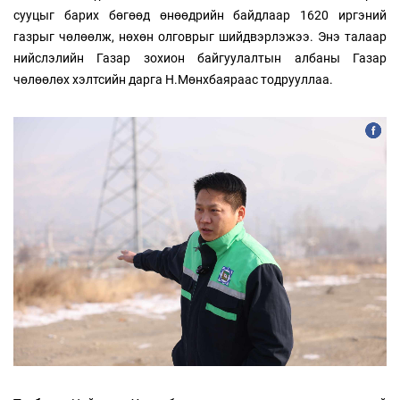
сууцыг барих бөгөөд өнөөдрийн байдлаар 1620 иргэний
газрыг чөлөөлж, нөхөн олговрыг шийдвэрлэжээ. Энэ талаар
нийслэлийн Газар зохион байгуулалтын албаны Газар
чөлөөлөх хэлтсийн дарга Н.Мөнхбаяраас тодрууллаа.