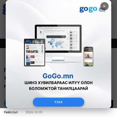
×
Цаг агаар
Зурхай
Валютын ханш
17
8.10
$
3594₮
Онцлох
Шинэ
Тренд
Буцах
Гэр хорооллыг орон сууцжуулах
төслийн хүрээнд 1620 иргэний газрын
нөхөн олговрыг шийдвэрлэжээ
ҮЗЭХ
14
Э.Оргил
Нийслэл
2024-12-05