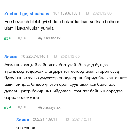
[ 167.179.6.158 ]
2024.12.06
Zochin l gej shaahaas
Ene hezeech bielehgvi shdem Luivarduulaad surtsan bolhoor
ulam l luivarduulah yumda
Хариулах
0
0
[ 76.220.74.140 ]
2024.12.05
Зочин
Ажил нь ахицтай сайн явах болтугай. Энэ дэд бүтцээ
түшиглээд тодорхой стандарт тогтоогоод амины орон сууц
буюу house хувь хүмүүсээр өөрсдөөр нь бариулбал хэн хэндээ
ашигтай даа. Өндөр үнэтэй орон сууц авах гэж байснаас
дулаан цэвэр бохир нь шийдэгдсэн тохилог байшин өөрсдөө
барих боломжтой
Хариулах
4
0
[ 202.21.109.11 ]
2024.12.11
Зочин
зөв санаа