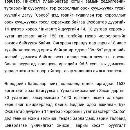
Тэрбээр,
Нийслэл Улаанбаатар хотын замын хөдөлгөөний
түгжрэлийг бууруулах, гэр хорооллыг орон сууцжуулах тухай
хуулийн дагуу “Сэлбэ” дэд төвийг түшиглэн гэр хорооллыг
орон сууцжуулах төсөл хэрэгжиж байгаа Сүхбаатар дүүргийн
14 дүгээр хороо, Чингэлтэй дүүргийн 14, 18 дугаар хорооны
нутаг дэвсгэрт нийт 158 га талбайд газар чөлөөлөлтийг
зохион байгуулж байна. Өнгөрсөн гуравдугаар сарын 18-наас
тухайн нөлөөлөлд өртөж байгаа иргэдээс “Сэлбэ” дэд төвийн
төслийг дэмжиж байгаа эсэх талаар санал асуулгыг авсан.
Санал асуулгад оролцсон иргэдийн 96.5 хувь нь дэмжсэн
учраас нөхөн олговортойгоор газар чөлөөлөх ажлыг эхэлсэн.
Өнөөдрийн байдлаар нийт нөлөөлөлд өртөгч иргэдээс 1633
иргэнтэй гэрээ байгуулсан. Үүнээс нийслэлийн Засаг даргын
30 удаагийн захирамжаар 1620 иргэний нөхөн олговрын
хөрөнгийг шийдвэрлээд байна. Бидний одоо ажиллаж буй
Сүхбаатар дүүргийн 14 дүгээр хорооны нутаг дэвсгэрт “Сэлбэ”
дэд төвийн эхний ээлжийн тендер зарлагдаж, зарим талбайд
цэвэрлэгээ үйлчилгээг хийсэн, зарим хэсэгт буулгалт