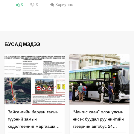
Хариулах
0
0
БУСАД МЭДЭЭ
Зайсангийн баруун талын
“Чингис хаан” олон улсын
гүүрний замын
нисэх буудал руу нийтийн
хөдөлгөөнийг маргаашаас
тээврийн автобус 24
түр хаана
цагаар үйлчилж байна