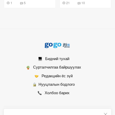
1
5
21
10
Бидний тухай
Сурталчилгаа байршуулах
Редакцийн ёс зүй
Нууцлалын бодлого
Холбоо барих