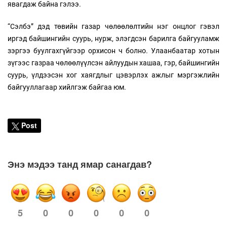
явагдаж байна гэлээ.
“Сэлбэ” дэд төвийн газар чөлөөлөлтийн нэг онцлог гэвэл
иргэд байшингийн суурь, нурж, элэгдсэн барилга байгууламж
зэргээ буулгахгүйгээр орхисон ч болно. Улаанбаатар хотын
зүгээс газраа чөлөөлүүлсэн айлуудын хашаа, гэр, байшингийн
суурь, үлдээсэн хог хаягдлыг цэвэрлэх ажлыг мэргэжлийн
байгууллагаар хийлгэж байгаа юм.
Post
Энэ мэдээ танд ямар санагдав?
0
0
0
0
0
5