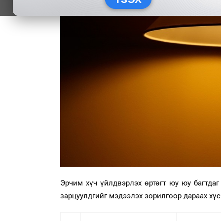
Эрчим хүч үйлдвэрлэх өртөгт юу юу багтдаг
зарцуулдгийг мэдээлэх зорилгоор дараах хү