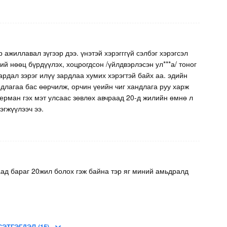
 ажиллавал зүгээр дээ. үнэтэй хэрэгггүй сэлбэг хэрэгсэл
й нөөц бүрдүүлэх, хоцрогдсон /үйлдвэрлэсэн ул***а/ тоног
рдал зэрэг илүү зардлаа хумих хэрэгтэй байх аа. эдийн
рдлагаа бас өөрчилж, орчин үеийн чиг хандлага руу харж
 герман гэх мэт улсаас зөвлөх авчраад 20-д жилийн өмнө л
эгжүүлээч ээ.
ваад бараг 20жил болох гэж байна тэр яг миний амьдралд
СЭТГЭГДЭЛ (15)