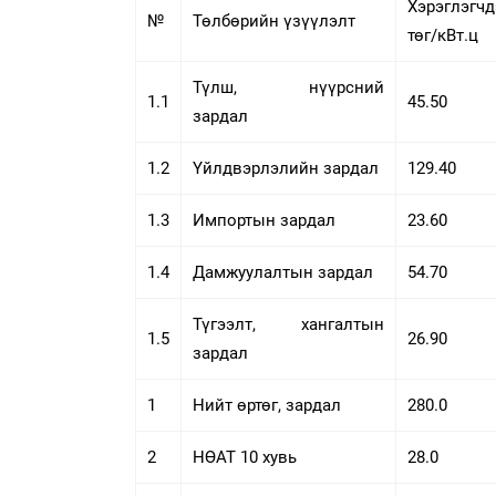
Хэрэглэгчд
№
Төлбөрийн үзүүлэлт
төг/кВт.ц
Түлш, нүүрсний
1.1
45.50
зардал
1.2
Үйлдвэрлэлийн зардал
129.40
1.3
Импортын зардал
23.60
1.4
Дамжуулалтын зардал
54.70
Түгээлт, хангалтын
1.5
26.90
зардал
1
Нийт өртөг, зардал
280.0
2
НӨАТ 10 хувь
28.0