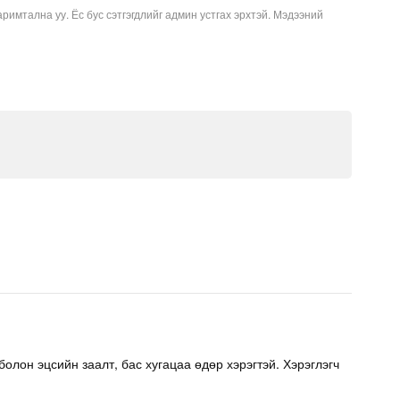
аримтална уу. Ёс бус сэтгэгдлийг админ устгах эрхтэй. Мэдээний
олон эцсийн заалт, бас хугацаа өдөр хэрэгтэй. Хэрэглэгч