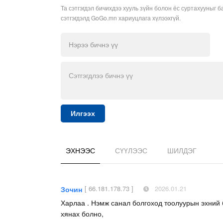
Та сэтгэгдэл бичихдээ хууль зүйн болон ёс суртахууныг б
сэтгэгдэлд GoGo.mn хариуцлага хүлээхгүй.
Илгээх
ЭХНЭЭС
СҮҮЛЭЭС
ШИЛДЭГ
[ 66.181.178.73 ]
2026.01.21
Зочин
Харлаа . Нэмж санал болгоход тоолуурын эхний б
хянах болно,