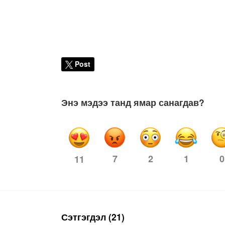
Post
Энэ мэдээ танд ямар санагдав?
7
2
1
0
11
Сэтгэгдэл (21)