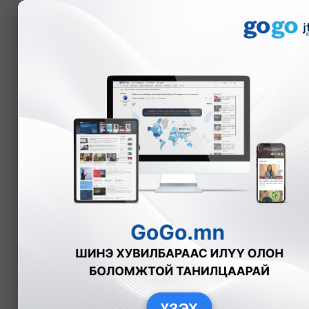
Мэдээ
Цахилгааны төлбөрийн
өртгийг бичдэг болжээ
Б.Эрдэнэчимэг
Эдийн засаг
2
ҮЗЭХ