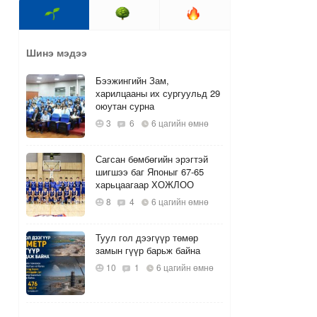
Шинэ мэдээ
Бээжингийн Зам,
харилцааны их сургуульд 29
оюутан сурна
3
6
6 цагийн өмнө
Сагсан бөмбөгийн эрэгтэй
шигшээ баг Японыг 67-65
харьцаагаар ХОЖЛОО
8
4
6 цагийн өмнө
Туул гол дээгүүр төмөр
замын гүүр барьж байна
10
1
6 цагийн өмнө