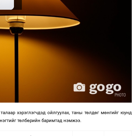
 талаар хэрэглэгчдэд ойлгуулах, таны төлдөг мөнгийг юунд
снэгтийг төлбөрийн баримтад нэмжээ.