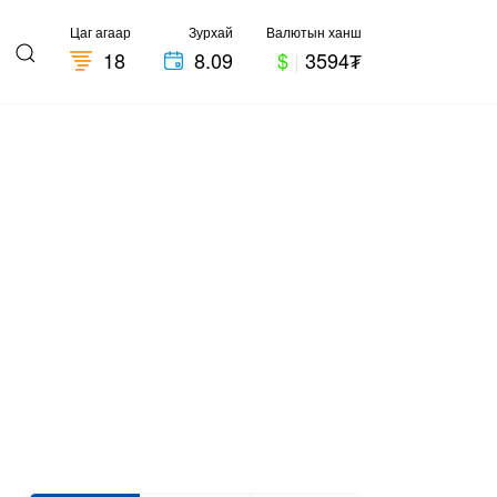
Цаг агаар
Зурхай
Валютын ханш
18
8.09
$
|
3594₮