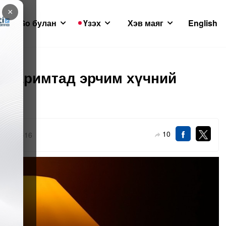
×
GoGo булан
Үзэх
Хэв маяг
English
 баримтад эрчим хүчний
10
026-01-16