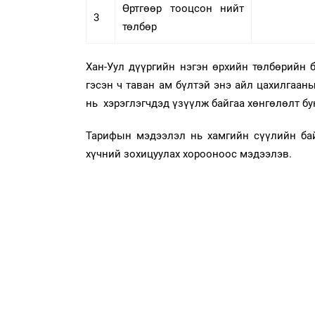
Өртгөөр тооцсон нийт
3
төлбөр
Хан-Уул дүүргийн нэгэн өрхийн төлбөрийн б
гэсэн ч таван ам бүлтэй энэ айл цахилгааны
нь хэрэглэгчдэд үзүүлж байгаа хөнгөлөлт б
Тарифын мэдээлэл нь хамгийн сүүлийн бай
хүчний зохицуулах хорооноос мэдээлэв.