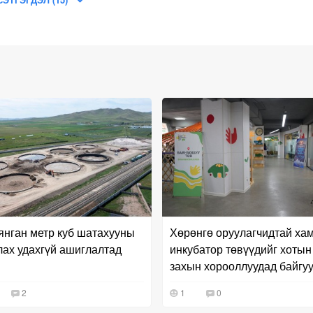
янган метр куб шатахууны
Хөрөнгө оруулагчидтай ха
лах удахгүй ашиглалтад
инкубатор төвүүдийг хотын
захын хорооллуудад байгу
2
1
0