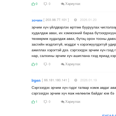
Хариулах
0
0
[ 203.98.77.101 ]
2026.01.20
зочин
эрчим хүч үйлдвэрлэх өртгөө бууруулах чиглэлээр
худалдаж авах, их хэмжээний бараа бүтээгдэхүүни
төхөөрмж худалдаж авах, бүтэц орон тооны давха
засгийн мэдлэггүй, мэддэг ч хэрэгжүүлдэггүй уди
ажиллах хэрэгтэй дээ. сэргээгдэх эрчим хүч гээд
нар, салхины эрчим хүч ашиглана гээд яриад хэр
Хариулах
0
0
[ 66.181.180.141 ]
2026.01.19
Irgen
Сэргээгдэх эрчим хүч гэдэг татвар нэмж авдаг а
сэргээгдэх эрчим хүч яаж нөлөөлж байдаг юм бэ
Хариулах
1
0
БУСАД 