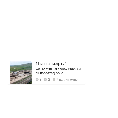
24 мянган метр куб
шатахууны агуулах удахгүй
ашиглалтад орно
8
2
7 цагийн өмнө
Багануурын уурхайг
түшиглэн байгуулах нүүрс-
пиролизын үйлдвэрийг 2028
онд ашиглалтад оруулна
1
8 цагийн өмнө