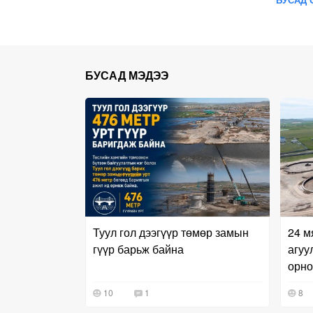
БУСАД МЭДЭЭ
Туул гол дээгүүр төмөр замын
24 м
гүүр барьж байна
агуу
орно
10
1
8