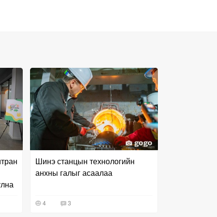
мтран
Шинэ станцын технологийн
анхны галыг асаалаа
улна
4
3