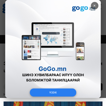
×
Цаг агаар
Зурхай
Валютын ханш
30
8.08
$
3594₮
Онцлох
Шинэ
Тренд
Буцах
Засгийн газрын хуралдаанаас гаргасан
шийдвэрүүдийг танилцуулж байна
19
О.Батхишиг
ҮЗЭХ
Нийгэм
2025-09-10