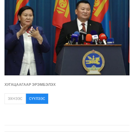
ХУГАЦААГААР ЭРЭМБЭЛЭХ
ЭХНЭЭС
СҮҮЛЭЭС