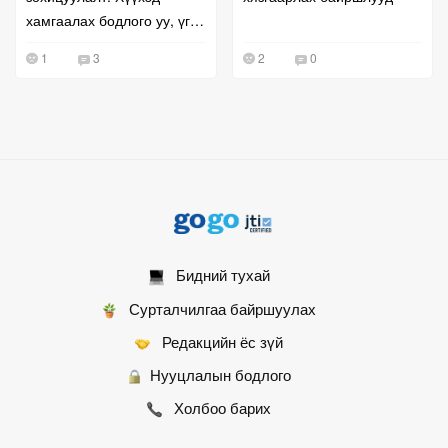
хамгаалах бодлого уу, үг
хэлэх эрхийг хязгаарлах
1
3
2
0
оролдлого уу?
Бидний тухай
Сурталчилгаа байршуулах
Редакцийн ёс зүй
Нууцлалын бодлого
Холбоо барих