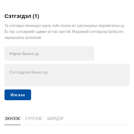
Сэтгэгдэл (1)
Та сэтгэгдэл бичихдээ хууль зүйн болон ёс суртахууныг баримтална уу.
Ёс бус сэтгэгдлийг админ устгах эрхтэй. Мэдээний сэтгэгдэлд GoGo.mn
хариуцлага хүлээхгүй.
Илгээх
ЭХНЭЭС
СҮҮЛЭЭС
ШИЛДЭГ