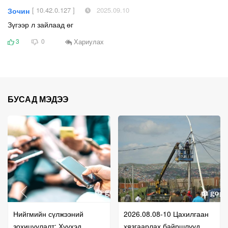
[ 10.42.0.127 ]
2025.09.10
Зочин
Зүгээр л зайлаад өг
Хариулах
3
0
БУСАД МЭДЭЭ
Нийгмийн сүлжээний
2026.08.08-10 Цахилгаан
зохицуулалт: Хүүхэд
хязгаарлах байршлууд