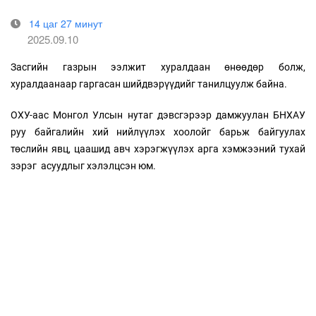
14 цаг 27 минут
2025.09.10
Засгийн газрын ээлжит хуралдаан өнөөдөр болж,
хуралдаанаар гаргасан шийдвэрүүдийг танилцуулж байна.
ОХУ-аас Монгол Улсын нутаг дэвсгэрээр дамжуулан БНХАУ
руу байгалийн хий нийлүүлэх хоолойг барьж байгуулах
төслийн явц, цаашид авч хэрэгжүүлэх арга хэмжээний тухай
зэрэг асуудлыг хэлэлцсэн юм.