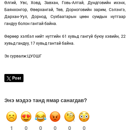
Өлгий, Увс, Ховд, Завхан, Говь-Алтай, Дундговийн ихэнх,
Баянхонгор, Өвөрхангай, Төв, Дорноговийн зарим, Сэлэнгэ,
Дархан-Уул, Дорнод, Сүхбаатарын цөөн сумдын нутгаар
гандуу болон гантай байна.
Өөрөөр хэлбэл нийт нутгийн 61 хувьд гангүй буюу хэвийн, 22
хувьд гандуу, 17 хувьд гантай байна.
Эх сурвалж:ЦУОШГ
Post
Энэ мэдээ танд ямар санагдав?
1
0
0
0
0
0