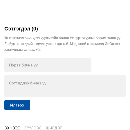
Сэтгэгдэл (0)
Та сэтгэгдэл бичихдээ хууль зүйн болон ёс суртахууныг баримтална уу.
Ёс бус сэтгэгдлийг админ устгах эрхтэй. Мэдээний сэтгэгдэлд GoGo.mn
хариуцлага хүлээхгүй.
Илгээх
ЭХНЭЭС
СҮҮЛЭЭС
ШИЛДЭГ