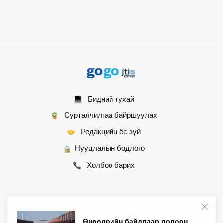
Бидний тухай
Сурталчилгаа байршуулах
Редакцийн ёс зүй
Нууцлалын бодлого
Холбоо барих
© 2007 - 2026 Монгол Контент ХХК • Бүх эрх хуулиар хамгаалагдсан
Өнөөдрийн байдлаар долоон