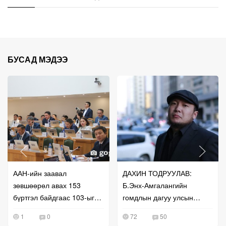
БУСАД МЭДЭЭ
ААН-ийн заавал
ДАХИН ТОДРУУЛАВ:
зөвшөөрөл авах 153
Б.Энх-Амгалангийн
бүртгэл байдгаас 103-ыг
гомдлын дагуу улсын
нь чөлөөлжээ
бүртгэлийг нь сэргээж
1
0
72
50
өгчээ