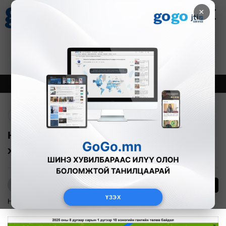
×
Цаг агаар
Зурхай
Валютын ханш
27
8.07
$
3594₮
Онцлох
Шинэ
Тренд
Буцах
Нийт нутгийн 22 хувьд гандуу, 17
хувьд гантай байна
0
Б.Нямдарь
ҮЗЭХ
Нийгэм
2025-08-14