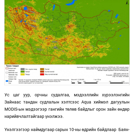
Ус цаг уур, орчны судалгаа, мэдээллийн хүрээлэнгийн
Зайнаас тандан судлалын хэлтсээс Aqua хиймэл дагуулын
MODIS-ын мэдээгээр гангийн төлөв байдлыг орон зайн өндөр
нарийвчлалтайгаар үнэлжээ.
Үнэлгээгээр наймдугаар сарын 10-ны өдрийн байдлаар Баян-