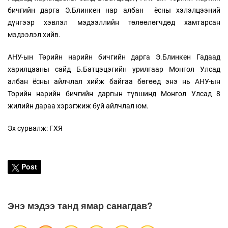
бичгийн дарга Э.Блинкен нар албан ёсны хэлэлцээний
дүнгээр хэвлэл мэдээллийн төлөөлөгчдөд хамтарсан
мэдээлэл хийв.
АНУ-ын Төрийн нарийн бичгийн дарга Э.Блинкен Гадаад
харилцааны сайд Б.Батцэцэгийн урилгаар Монгол Улсад
албан ёсны айлчлал хийж байгаа бөгөөд энэ нь АНУ-ын
Төрийн нарийн бичгийн даргын түвшинд Монгол Улсад 8
жилийн дараа хэрэгжиж буй айлчлал юм.
Эх сурвалж: ГХЯ
Post
Энэ мэдээ танд ямар санагдав?