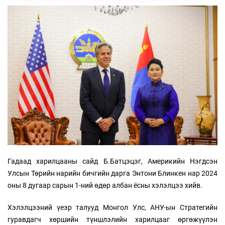
Гадаад харилцааны сайд Б.Батцэцэг, Америкийн Нэгдсэн
Улсын Төрийн нарийн бичгийн дарга Энтони Блинкен нар 2024
оны 8 дугаар сарын 1-ний өдөр албан ёсны хэлэлцээ хийв.
Хэлэлцээний үеэр талууд Монгол Улс, АНУ-ын Стратегийн
гуравдагч хөршийн түншлэлийн харилцааг өргөжүүлэн