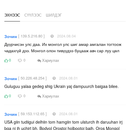
ЭХНЭЭС
СҮҮЛЭЭС
ШИЛДЭГ
[ 139.5.216.80 ]
2024.08.04
Зочин
Дүүрчисэн улс даа. Их монгол улс шиг амар амгалан тогтоож
чадахгүй дээ. Монгол олон тивүүдээ буцааж авч сар луу цөл
Хариулах
0
0
[ 50.226.48.254 ]
2024.08.01
Зочин
Guluguu yalaa gedeg shig Ukrain yaj dampuurch baigaa bilee.
Хариулах
0
0
[ 59.153.112.65 ]
2024.08.01
Зочин
USA giin tudiigui delhiin tom hamgiin tom ulsturch ih daruuhan irj
bga ni ih uchirt bh. Bodvol Orostoi holbootoi baih. Oros Mongol