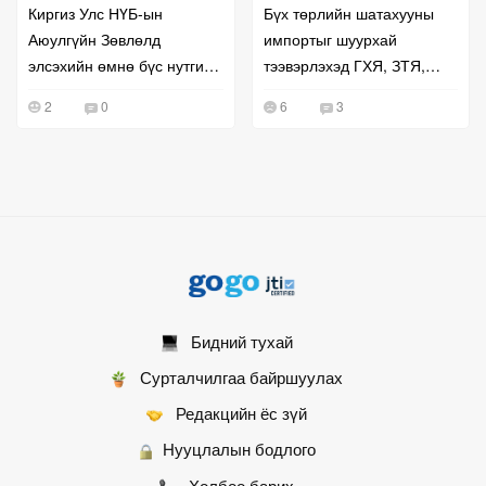
Киргиз Улс НҮБ-ын
Бүх төрлийн шатахууны
Аюулгүйн Зөвлөлд
импортыг шуурхай
элсэхийн өмнө бүс нутгийн
тээвэрлэхэд ГХЯ, ЗТЯ,
хамтын ажиллагаагаа
БХЯ хамтран ажиллана гэв
2
0
6
3
эрчимжүүллээ
Бидний тухай
Сурталчилгаа байршуулах
Редакцийн ёс зүй
Нууцлалын бодлого
Холбоо барих