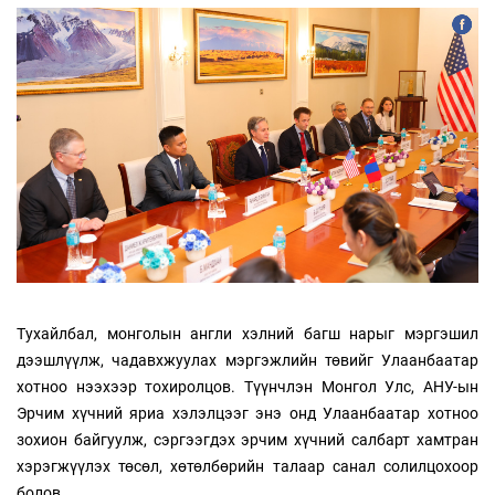
Тухайлбал, монголын англи хэлний багш нарыг мэргэшил
дээшлүүлж, чадавхжуулах мэргэжлийн төвийг Улаанбаатар
хотноо нээхээр тохиролцов. Түүнчлэн Монгол Улс, АНУ-ын
Эрчим хүчний яриа хэлэлцээг энэ онд Улаанбаатар хотноо
зохион байгуулж, сэргээгдэх эрчим хүчний салбарт хамтран
хэрэгжүүлэх төсөл, хөтөлбөрийн талаар санал солилцохоор
болов.