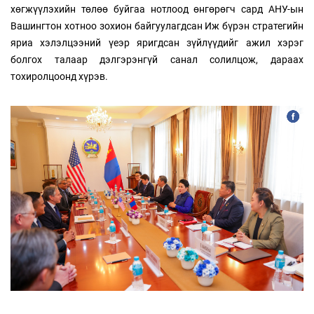
хөгжүүлэхийн төлөө буйгаа нотлоод өнгөрөгч сард АНУ-ын
Вашингтон хотноо зохион байгуулагдсан Иж бүрэн стратегийн
яриа хэлэлцээний үеэр яригдсан зүйлүүдийг ажил хэрэг
болгох талаар дэлгэрэнгүй санал солилцож, дараах
тохиролцоонд хүрэв.