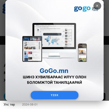
×
Цаг агаар
Зурхай
Валютын ханш
27
8.07
$
3594₮
Онцлох
Шинэ
Тренд
Буцах
Англи хэлний багш нарыг
мэргэшүүлэх төвийг УБ-т нээж, хүүхэд
хамгааллын төслийн хугацааг сунгана
ҮЗЭХ
18
Б.Сондор
Улс төр
2024-08-01