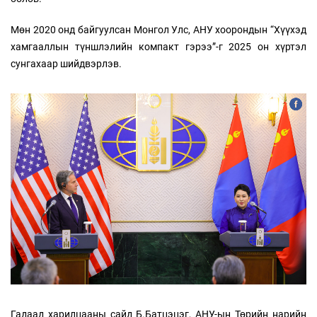
Мөн 2020 онд байгуулсан Монгол Улс, АНУ хоорондын “Хүүхэд
хамгааллын түншлэлийн компакт гэрээ”-г 2025 он хүртэл
сунгахаар шийдвэрлэв.
Гадаад харилцааны сайд Б.Батцэцэг, АНУ-ын Төрийн нарийн