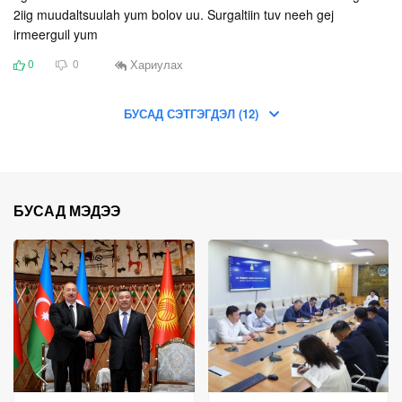
2iig muudaltsuulah yum bolov uu. Surgaltiin tuv neeh gej
irmeerguil yum
Хариулах
0
0
БУСАД СЭТГЭГДЭЛ (12)
БУСАД МЭДЭЭ