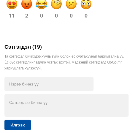
2
0
0
0
0
11
Сэтгэгдэл (19)
Та сэтгэгдэл бичихдээ хууль зүйн болон ёс суртахууныг баримтална уу.
Ёс бус сэтгэгдлийг админ устгах эрхтэй. Мэдээний сэтгэгдэлд GoGo.mn
хариуцлага хүлээхгүй.
Илгээх