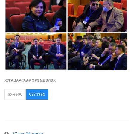
ХУГАЦААГААР ЭРЭМБЭЛЭХ
ЭХНЭЭС
СҮҮЛЭЭС
17 цаг 04 минут