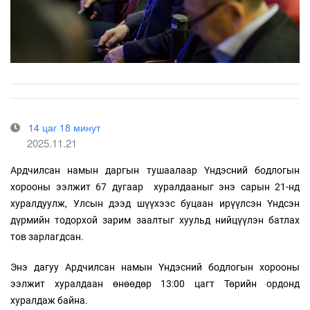
14 цаг 18 минут
2025.11.21
Ардчилсан намын даргын тушаалаар Үндэсний бодлогын
хорооны ээлжит 67 дугаар хуралдааныг энэ сарын 21-нд
хуралдуулж, Улсын дээд шүүхээс буцаан ирүүлсэн Үндсэн
дүрмийн тодорхой зарим заалтыг хуульд нийцүүлэн батлах
тов зарлагдсан.
Энэ дагуу Ардчилсан намын Үндэсний бодлогын хорооны
ээлжит хуралдаан өнөөдөр 13:00 цагт Төрийн ордонд
хуралдаж байна.