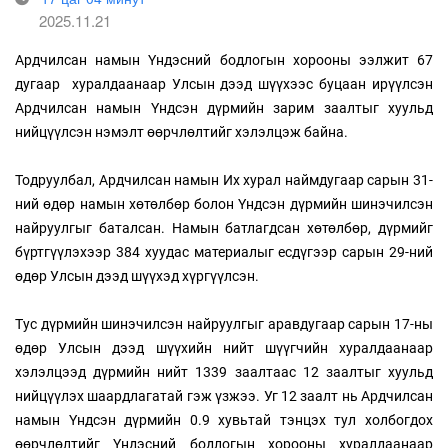
2025.11.21
Ардчилсан намын Үндэсний бодлогын хорооны ээлжит 67
дугаар хуралдаанаар Улсын дээд шүүхээс буцаан ирүүлсэн
Ардчилсан намын Үндсэн дүрмийн зарим заалтыг хуульд
нийцүүлсэн нэмэлт өөрчлөлтийг хэлэлцэж байна.
Тодруулбал, Ардчилсан намын Их хурал наймдугаар сарын 31-
ний өдөр намын хөтөлбөр болон Үндсэн дүрмийн шинэчилсэн
найруулгыг баталсан. Намын батлагдсан хөтөлбөр, дүрмийг
бүртгүүлэхээр 384 хуудас материалыг есдүгээр сарын 29-ний
өдөр Улсын дээд шүүхэд хүргүүлсэн.
Тус дүрмийн шинэчилсэн найруулгыг аравдугаар сарын 17-ны
өдөр Улсын дээд шүүхийн нийт шүүгчийн хуралдаанаар
хэлэлцээд дүрмийн нийт 1339 заалтаас 12 заалтыг хуульд
нийцүүлэх шаардлагатай гэж үзжээ. Уг 12 заалт нь Ардчилсан
намын Үндсэн дүрмийн 0.9 хувьтай тэнцэх тул холбогдох
өөрчлөлтийг Үндэсний бодлогын хорооны хуралдаанаар