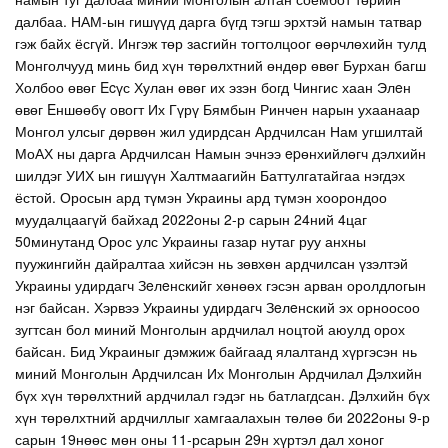
далбаа. НАМ-ын гишүүд дарга бүгд тэгш эрхтэй намын татвар
гэж байх ёсгүй. Ингэж төр засгийн тогтолцоог өөрчлөхийн тулд
Монголчууд минь бид хүн төрөлхтний өндөр өвөг Бурхан багш
Холбоо өвөг Ecүс Хулан өвөг их эзэн богд Чингис хаан Элeн
өвөг Eншөөбү овогт Их Гүрү Бямбын Ринчен нарын ухаанаар
Монгол улсыг дөрвөн жил удирдсан Ардчилсан Нам угшилтай
МоАХ ны дарга Ардчилсан Намын эчнээ epөнхийлөгч дэлхийн
шилдэг УИХ ын гишүүн Халтмаагийн Баттулгатайгаа нэгдэх
ёстой. Оросын ард түмэн Украины ард түмэн хоорондоо
муудалцаагүй байхад 2022оны 2-р сарын 24ний 4цаг
50минутанд Орос улс Украины газар нутаг руу анхны
пуужингийн дайралтаа хийсэн нь зөвхөн ардчилсан үзэлтэй
Украины удирдагч Зeлeнскийг хөнөөх гэсэн арван оролдлогын
нэг байсан. Хэрвээ Украины удирдагч Зeлeнский эх орноосоо
зугтсан бол миний Монголын ардчилал ноцтой аюулд орох
байсан. Бид Украиныг дэмжиж байгаад ялалтанд хүргэсэн нь
миний Монголын Ардчилсан Их Монголын Ардчилал Дэлхийн
бүх хүн төрөлхтний ардчилал гэдэг нь батлагдсан. Дэлхийн бүх
хүн төрөлхтний ардчиллыг хамгаалахын төлөө би 2022оны 9-р
сарын 19нөөс мөн оны 11-рсарын 29н хүртэл дал хоног