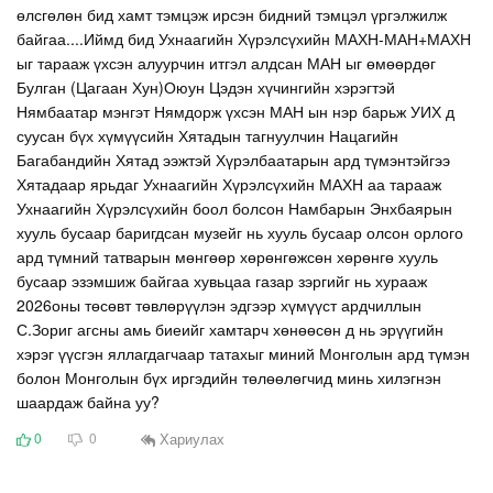
өлсгөлөн бид хамт тэмцэж ирсэн бидний тэмцэл үргэлжилж
байгаа....Иймд бид Ухнаагийн Хүрэлсүхийн МАХН-МАН+МАХН
ыг тарааж үхсэн алуурчин итгэл алдсан МАН ыг өмөөрдөг
Булган (Цагаан Хун)Оюун Цэдэн хүчингийн хэрэгтэй
Нямбаатар мэнгэт Нямдорж үхсэн МАН ын нэр барьж УИХ д
суусан бүх хүмүүсийн Хятадын тагнуулчин Нацагийн
Багабандийн Хятад ээжтэй Хүрэлбаатарын ард түмэнтэйгээ
Хятадаар ярьдаг Ухнаагийн Хүрэлсүхийн МАХН аа тарааж
Ухнаагийн Хүрэлсүхийн боол болсон Намбарын Энхбаярын
хууль бусаар баригдсан музейг нь хууль бусаар олсон орлого
ард түмний татварын мөнгөөр хөрөнгөжсөн хөрөнгө хууль
бусаар эзэмшиж байгаа хувьцаа газар зэргийг нь хурааж
2026оны төсөвт төвлөрүүлэн эдгээр хүмүүст ардчиллын
С.Зориг агсны амь биеийг хамтарч хөнөөсөн д нь эрүүгийн
хэрэг үүсгэн яллагдагчаар татахыг миний Монголын ард түмэн
болон Монголын бүх иргэдийн төлөөлөгчид минь хилэгнэн
шаардаж байна уу?
Хариулах
0
0