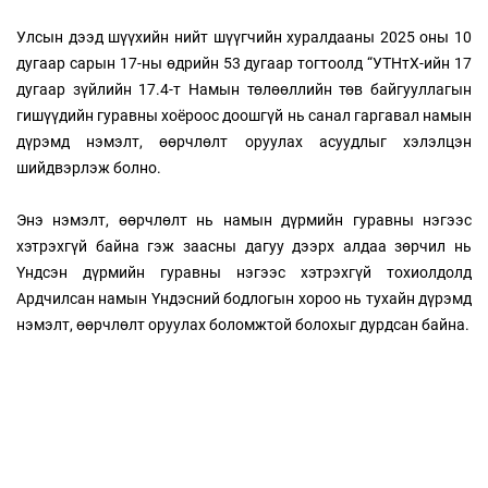
Улсын дээд шүүхийн нийт шүүгчийн хуралдааны 2025 оны 10
дугаар сарын 17-ны өдрийн 53 дугаар тогтоолд “УТНтХ-ийн 17
дугаар зүйлийн 17.4-т Намын төлөөллийн төв байгууллагын
гишүүдийн гуравны хоёроос доошгүй нь санал гаргавал намын
дүрэмд нэмэлт, өөрчлөлт оруулах асуудлыг хэлэлцэн
шийдвэрлэж болно.
Энэ нэмэлт, өөрчлөлт нь намын дүрмийн гуравны нэгээс
хэтрэхгүй байна гэж заасны дагуу дээрх алдаа зөрчил нь
Үндсэн дүрмийн гуравны нэгээс хэтрэхгүй тохиолдолд
Ардчилсан намын Үндэсний бодлогын хороо нь тухайн дүрэмд
нэмэлт, өөрчлөлт оруулах боломжтой болохыг дурдсан байна.