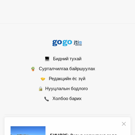
Бидний тухай
Сурталчилгаа байршуулах
Редакцийн ёс зүй
Нууцлалын бодлого
Холбоо барих
© 2007 - 2026 Монгол Контент ХХК • Бүх эрх хуулиар хамгаалагдсан