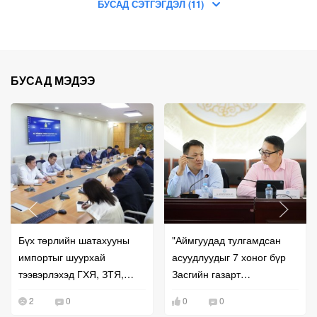
БУСАД СЭТГЭГДЭЛ (11)
БУСАД МЭДЭЭ
Бүх төрлийн шатахууны
"Аймгуудад тулгамдсан
импортыг шуурхай
асуудлуудыг 7 хоног бүр
тээвэрлэхэд ГХЯ, ЗТЯ,
Засгийн газарт
БХЯ хамтран ажиллана гэв
танилцуулж,
2
0
0
0
шийдвэрлүүлнэ"