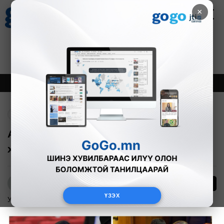
×
Цаг агаар
Зурхай
Валютын ханш
27
8.06
$
3594₮
Онцлох
Шинэ
Тренд
Буцах
Ардчилсан намын ҮБХ-ны ээлжит
хуралдаан Төрийн ордонд болж байна
14
Б.Нямдарь
ҮЗЭХ
Улс төр
2025-11-21