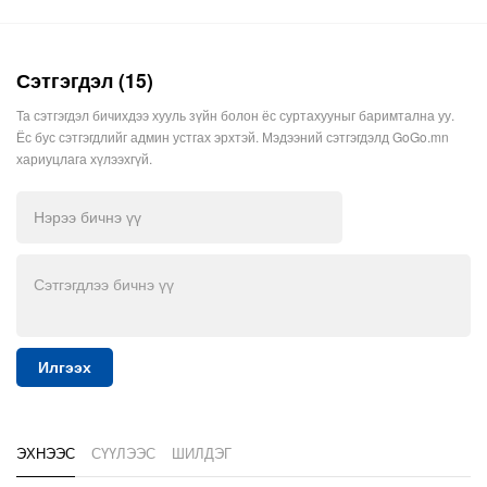
Сэтгэгдэл (15)
Та сэтгэгдэл бичихдээ хууль зүйн болон ёс суртахууныг баримтална уу.
Ёс бус сэтгэгдлийг админ устгах эрхтэй. Мэдээний сэтгэгдэлд GoGo.mn
хариуцлага хүлээхгүй.
Илгээх
ЭХНЭЭС
СҮҮЛЭЭС
ШИЛДЭГ