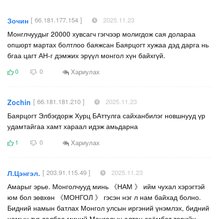
[ 66.181.177.154 ]
2025.11.23
Зочин
Монглчуудыг 20000 хувсагч гэгчээр молигдож сая долараа
опшорт мартах болтлоо баяжсан Баярцогт хужаа дэд дарга нь
бгаа цагт АН-г дэмжих эрүүл монгол хүн байхгүй.
Хариулах
0
0
[ 66.181.181.210 ]
2025.11.23
Zochin
Баярцогт Элбэгдорж Хурц БАттулга сайханбилэг новшнууд үр
удамтайгаа хамт хараал идэж амьдарна
Хариулах
1
0
[ 203.91.115.49 ]
2025.11.23
Л.Цэнгэл.
Амарыг эрье. Монголчууд минь 《НАМ 》 ийм чухал хэрэгтэй
юм бол зөвхөн 《МОНГОЛ 》 гэсэн нэг л нам байхад болно.
Бидний намын батлах Монгол улсын иргэний үнэмлэх, бидний
намын туг далбаа миний Монголын алтан соёмбот төрийн