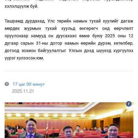
хэлэлцүүлж буй.
Ташрамд дурдахад, Улс төрийн намын тухай хуулийг дагаж
мөрдөх журмын тухай хуульд өнгөрөгч онд өөрчлөлт
оруулснаар намууд он дуусахаас өмнө буюу 2025 оны 12
дугаар сарын 31-ны дотор намын өөрийн дүрэм, хөтөлбөр,
дотоод зохион байгуулалтыг Улсын дээд шүүхэд хүргүүлэх
үүрэг хүлээсэн юм.
17 цаг 00 минут
2025.11.21