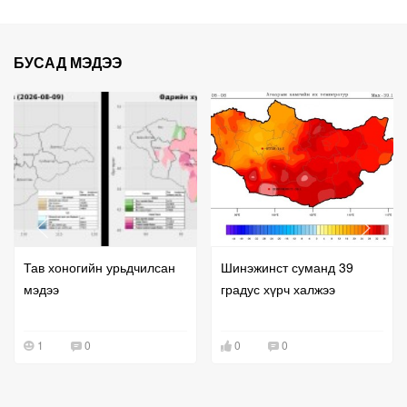
БУСАД МЭДЭЭ
Тав хоногийн урьдчилсан
Шинэжинст суманд 39
мэдээ
градус хүрч халжээ
1
0
0
0