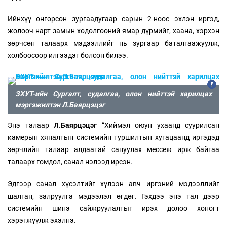
Ийнхүү өнгөрсөн зургаадугаар сарын 2-ноос эхлэн иргэд,
жолооч нарт замын хөдөлгөөний ямар дүрмийг, хаана, хэрхэн
зөрчсөн талаарх мэдээллийг нь зургаар баталгаажуулж,
холбоосоор илгээдэг болсон билээ.
ЗХУТ-ийн Сургалт, судалгаа, олон нийттэй харилцах
мэргэжилтэн Л.Баярцэцэг
Энэ талаар
Л.Баярцэцэг
“Хиймэл оюун ухаанд суурилсан
камерын хяналтын системийн туршилтын хугацаанд иргэдэд
зөрчлийн талаар алдаатай сануулах мессеж ирж байгаа
талаарх гомдол, санал нэлээд ирсэн.
Эдгээр санал хүсэлтийг хүлээн авч иргэний мэдээллийг
шалган, залруулга мэдээлэл өгдөг. Гэхдээ энэ тал дээр
системийн шинэ сайжруулалтыг ирэх долоо хоногт
хэрэгжүүлж эхэлнэ.