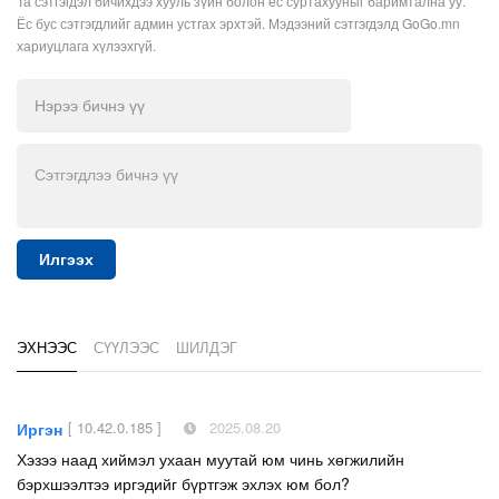
Та сэтгэгдэл бичихдээ хууль зүйн болон ёс суртахууныг баримтална уу.
Ёс бус сэтгэгдлийг админ устгах эрхтэй. Мэдээний сэтгэгдэлд GoGo.mn
хариуцлага хүлээхгүй.
Илгээх
ЭХНЭЭС
СҮҮЛЭЭС
ШИЛДЭГ
[ 10.42.0.185 ]
2025.08.20
Иргэн
Хэзээ наад хиймэл ухаан муутай юм чинь хөгжилийн
бэрхшээлтээ иргэдийг бүртгэж эхлэх юм бол?