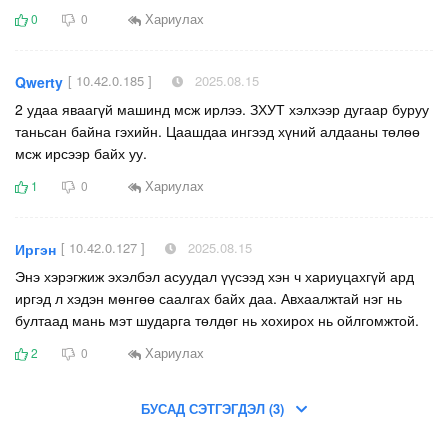
Хариулах
0
0
[ 10.42.0.185 ]
2025.08.15
Qwerty
2 удаа яваагүй машинд мсж ирлээ. ЗХУТ хэлхээр дугаар буруу
таньсан байна гэхийн. Цаашдаа ингээд хүний алдааны төлөө
мсж ирсээр байх уу.
Хариулах
1
0
[ 10.42.0.127 ]
2025.08.15
Иргэн
Энэ хэрэгжиж эхэлбэл асуудал үүсээд хэн ч хариуцахгүй ард
иргэд л хэдэн мөнгөө саалгах байх даа. Авхаалжтай нэг нь
бултаад мань мэт шударга төлдөг нь хохирох нь ойлгомжтой.
Хариулах
2
0
БУСАД СЭТГЭГДЭЛ (3)