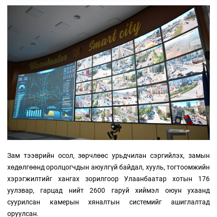
Зам тээврийн осол, зөрчлөөс урьдчилан сэргийлэх, замын
хөдөлгөөнд оролцогчдын аюулгүй байдал, хууль, тогтоомжийн
хэрэгжилтийг хангах зорилгоор Улаанбаатар хотын 176
уулзвар, гарцад нийт 2600 гаруй хиймэл оюун ухаанд
суурилсан камерын хяналтын системийг ашиглалтад
оруулсан.