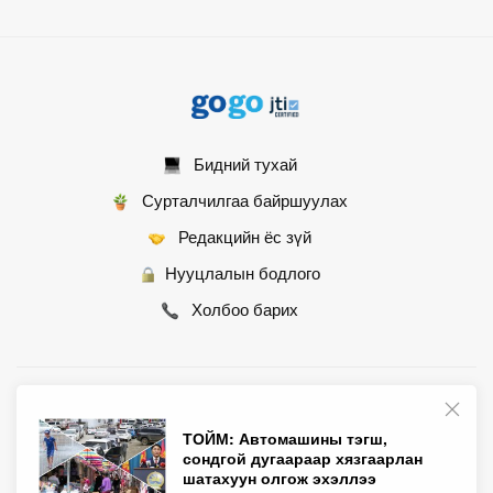
Бидний тухай
Сурталчилгаа байршуулах
Редакцийн ёс зүй
Нууцлалын бодлого
Холбоо барих
© 2007 - 2026 Монгол Контент ХХК • Бүх эрх хуулиар хамгаалагдсан
ТОЙМ: Автомашины тэгш,
сондгой дугаараар хязгаарлан
шатахуун олгож эхэллээ