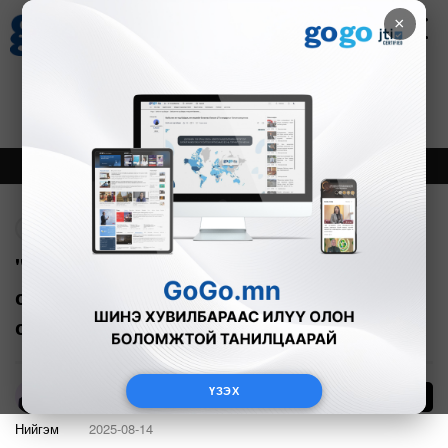
×
Цаг агаар
Зурхай
Валютын ханш
21
8.09
$
3594₮
Онцлох
Шинэ
Тренд
Буцах
"AI"-д суурилсан камерын хяналтын
систем буруу танихаас сэргийлж
стандартын дугаар зүүгээрэй"
ҮЗЭХ
17
А.Анужин
Нийгэм
2025-08-14