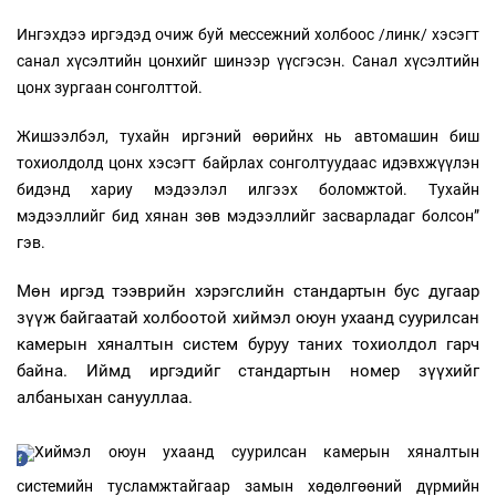
Ингэхдээ иргэдэд очиж буй мессежний холбоос /линк/ хэсэгт
санал хүсэлтийн цонхийг шинээр үүсгэсэн. Санал хүсэлтийн
цонх зургаан сонголттой.
Жишээлбэл, тухайн иргэний өөрийнх нь автомашин биш
тохиолдолд цонх хэсэгт байрлах сонголтуудаас идэвхжүүлэн
бидэнд хариу мэдээлэл илгээх боломжтой. Тухайн
мэдээллийг бид хянан зөв мэдээллийг засварладаг болсон”
гэв.
Мөн иргэд тээврийн хэрэгслийн стандартын бус дугаар
зүүж байгаатай холбоотой хиймэл оюун ухаанд суурилсан
камерын хяналтын систем буруу таних тохиолдол гарч
байна. Иймд иргэдийг стандартын номер зүүхийг
албаныхан санууллаа.
Хиймэл оюун ухаанд суурилсан камерын хяналтын
системийн тусламжтайгаар замын хөдөлгөөний дүрмийн