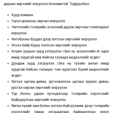
дараах зөрчлийг илрүүлэх боломжтой. Тодруулбал:
Хурд хэмжих
Гэрэл дохионы зөрчил илрүүлэх
Чиглэлийн тээврийн эгнээний дүрэм зөрчсөн тохиолдлыг
илрүүлэх
Автобусны буудал дээр зогссон зөрчлийг илрүүлэх
Эгнээ байр буруу эзэлсэн зөрчлийг илрүүлэх
Агшин зуурын хурд хэтрүүлэх /Энэ нь жолоочийн яг одоо
ямар хурдтай явж байгаа талаарх мэдээллийг өгдөг/
Дундаж хурд хэтрүүлэх /Энэ нь тухайн аялал ямар
хурдтай байсан талаарх том зураглал бүхий мэдээллийг
өгдөг/
Зогсох шугам давах, үргэлжилсэн цагаан зураас давах,
урсгал сөрсөн зөрчлийг илрүүлэх
Түр болон удаан хугацаагаар тээврийн хэрэгслийг
байршуулсан зөрчлийг илрүүлэх
Явган хүний зам болон ногоон байгууламж дээр тээврийн
хэрэгслийг удаан хугацаагаар байршуулсан зэрэг