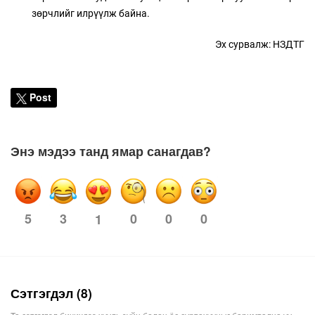
зөрчлийг илрүүлж байна.
Эх сурвалж: НЗДТГ
Post
Энэ мэдээ танд ямар санагдав?
5
3
0
0
0
1
Сэтгэгдэл (8)