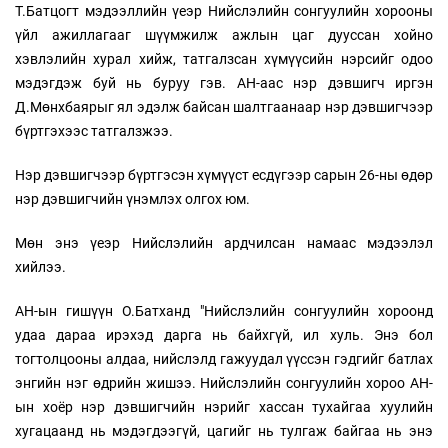
Т.Батцогт мэдээллийн үеэр Нийслэлийн сонгуулийн хорооны
үйл ажиллагааг шүүмжилж ажлын цаг дууссан хойно
хэвлэлийн хурал хийж, татгалзсан хүмүүсийн нэрсийг одоо
мэдэгдэж буй нь буруу гэв. АН-аас нэр дэвшигч иргэн
Д.Мөнхбаярыг ял эдэлж байсан шалтгаанаар нэр дэвшигчээр
бүртгэхээс татгалзжээ.
Нэр дэвшигчээр бүртгэсэн хүмүүст есдүгээр сарын 26-ны өдөр
нэр дэвшигчийн үнэмлэх олгох юм.
Мөн энэ үеэр Нийслэлийн ардчилсан намаас мэдээлэл
хийлээ.
АН-ын гишүүн О.Батханд "Нийслэлийн сонгуулийн хороонд
удаа дараа ирэхэд дарга нь байхгүй, ил хуль. Энэ бол
тогтолцооны алдаа, нийслэлд гажуудал үүссэн гэдгийг батлах
энгийн нэг өдрийн жишээ. Нийслэлийн сонгуулийн хороо АН-
ын хоёр нэр дэвшигчийн нэрийг хассан тухайгаа хуулийн
хугацаанд нь мэдэгдээгүй, цагийг нь тулгаж байгаа нь энэ