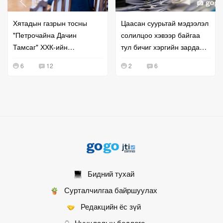
Хятадын газрын тосны
Цаасан суурьтай мэдээлэл
"Петрочайна Дачин
солилцоо хэвээр байгаа
Тамсаг" ХХК-ийн
тул бичиг хэргийн зардал
удирдлагатай уулзжээ
буурахгүй байна гэв
6
12
2
6
Бидний тухай
Сурталчилгаа байршуулах
Редакцийн ёс зүй
Нууцлалын бодлого