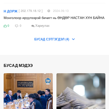
[ 202.179.18.12 ]
2024.09.13
Н ДОРЖ
Монголоор ирүүлээрэй бичигт нь ӨНДӨР НАСТАН ХҮН БАЙНА
Хариулах
0
0
БУСАД СЭТГЭГДЭЛ (4)
БУСАД МЭДЭЭ