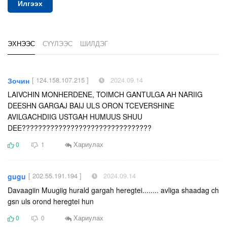
Илгээх
ЭХНЭЭС
СҮҮЛЭЭС
ШИЛДЭГ
[ 124.158.107.215 ]
2024.09.14
Зочин
LAIVCHIN MONHERDENE, TOIMCH GANTULGA AH NARIIG
DEESHN GARGAJ BAIJ ULS ORON TCEVERSHINE
AVILGACHDIIG USTGAH HUMUUS SHUU
DEE????????????????????????????????
Хариулах
0
1
[ 202.55.191.194 ]
2024.09.14
gugu
Davaagiin Muugiig hurald gargah heregtei........ avliga shaadag ch
gsn uls orond heregtei hun
Хариулах
0
0