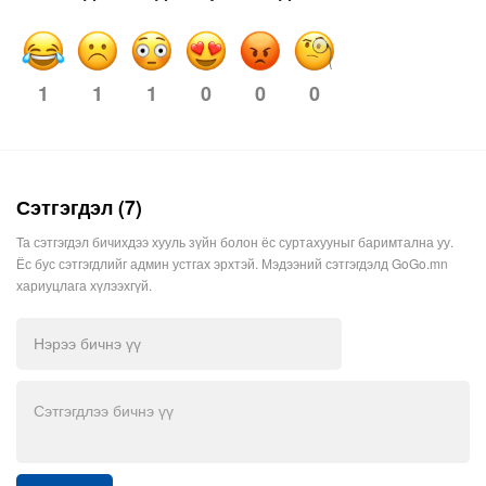
1
1
1
0
0
0
Сэтгэгдэл (7)
Та сэтгэгдэл бичихдээ хууль зүйн болон ёс суртахууныг баримтална уу.
Ёс бус сэтгэгдлийг админ устгах эрхтэй. Мэдээний сэтгэгдэлд GoGo.mn
хариуцлага хүлээхгүй.