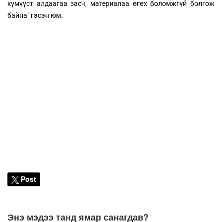
хүмүүст алдаагаа засч, материалаа өгөх боломжгүй болгож
байна" гэсэн юм.
Post
Энэ мэдээ танд ямар санагдав?