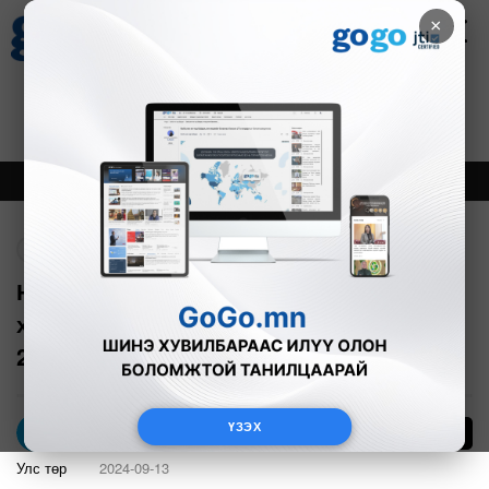
×
Цаг агаар
Зурхай
Валютын ханш
30
8.08
$
3594₮
Онцлох
Шинэ
Тренд
Буцах
НИТХ-ын сонгуульд нэр дэвших
хүсэлтээ өгсөн 33 хүнээс татгалзаж,
240-ийг нь бүртгэжээ
ҮЗЭХ
16
Б.Сондор
Улс төр
2024-09-13