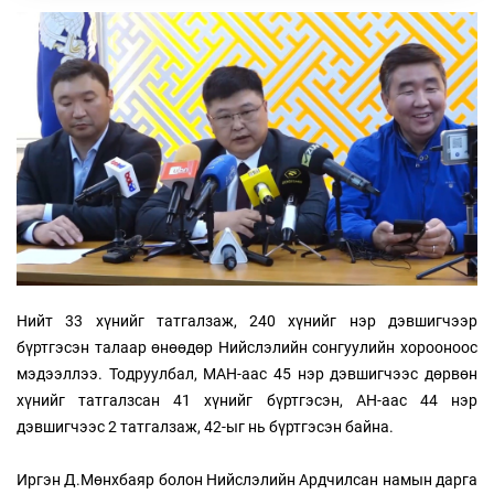
Нийт 33 хүнийг татгалзаж, 240 хүнийг нэр дэвшигчээр
бүртгэсэн талаар өнөөдөр Нийслэлийн сонгуулийн хорооноос
мэдээллээ. Тодруулбал, МАН-аас 45 нэр дэвшигчээс дөрвөн
хүнийг татгалзсан 41 хүнийг бүртгэсэн, АН-аас 44 нэр
дэвшигчээс 2 татгалзаж, 42-ыг нь бүртгэсэн байна.
Иргэн Д.Мөнхбаяр болон Нийслэлийн Ардчилсан намын дарга