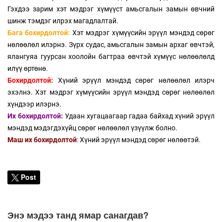
Гэхдээ зарим хэт мэдрэг хүмүүст амьсгалын замын өвчний
шинж тэмдэг илрэх магадлалтай.
Бага бохирдолтой:
Хэт мэдрэг хүмүүсийн эрүүл мэндэд сөрөг
нөлөөлөл илэрнэ. Зүрх судас, амьсгалын замын архаг өвчтэй,
ялангуяа гуурсан хоолойн багтраа өвчтэй хүмүүс нөлөөлөлд
илүү өртөнө.
Бохирдолтой:
Хүний эрүүл мэндэд сөрөг нөлөөлөл илэрч
эхэлнэ. Хэт мэдрэг хүмүүсийн эрүүл мэндэд сөрөг нөлөөлөл
хүндээр илэрнэ.
Их бохирдолтой:
Удаан хугацаагаар гадаа байхад хүний эрүүл
мэндэд мэдэгдэхүйц сөрөг нөлөөлөл үзүүлж болно.
Маш их бохирдолтой
:
Хүний эрүүл мэндэд сөрөг нөлөөтэй.
Post
Энэ мэдээ танд ямар санагдав?