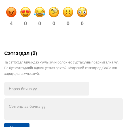
4
0
0
0
0
0
Сэтгэгдэл (2)
Та сэтгэгдэл бичихдээ хууль зүйн болон ёс суртахууныг баримтална уу.
Ёс бус сэтгэгдлийг админ устгах эрхтэй. Мэдээний сэтгэгдэлд GoGo.mn
хариуцлага хүлээхгүй.