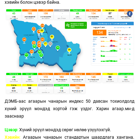
хэвийн болон цэвэр байна.
ДЭМБ-аас агаарын чанарын индекс 50 давсан тохиолдолд
хүний эрүүл мэндэд хортой гэж үздэг. Харин агаар.мн-д
зааснаар
Цэвэр
:
Хүний эрүүл мэндэд сөрөг нөлөө үзүүлэхгүй.
Хэвийн
:
Агаарын чанарын стандартын шаардлага хангана.