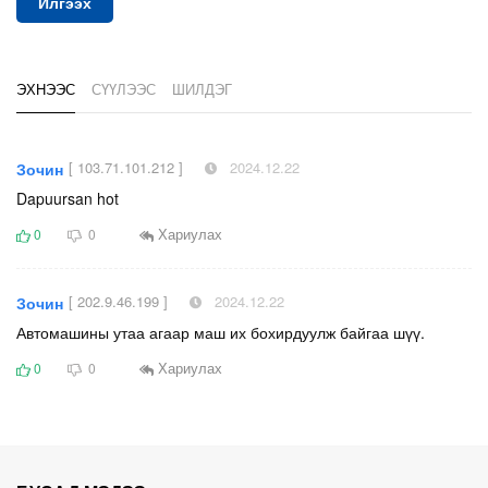
Илгээх
ЭХНЭЭС
СҮҮЛЭЭС
ШИЛДЭГ
[ 103.71.101.212 ]
2024.12.22
Зочин
Dapuursan hot
Хариулах
0
0
[ 202.9.46.199 ]
2024.12.22
Зочин
Автомашины утаа агаар маш их бохирдуулж байгаа шүү.
Хариулах
0
0