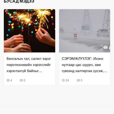
БУСАД МЭДЭЭ
Бенгалын гал, салют зэрэг
СЭРЭМЖЛҮҮЛЭГ: Ихэнх
пиротехникийн хэрэгслийг
нутгаар цас шуурч, зам
хэрэглэхгүй байхыг
гүвээнд халтиргаа үүсэж,
анхааруулж байна
үзэгдэх орчин
4
2
24
0
хязгаарлагдана