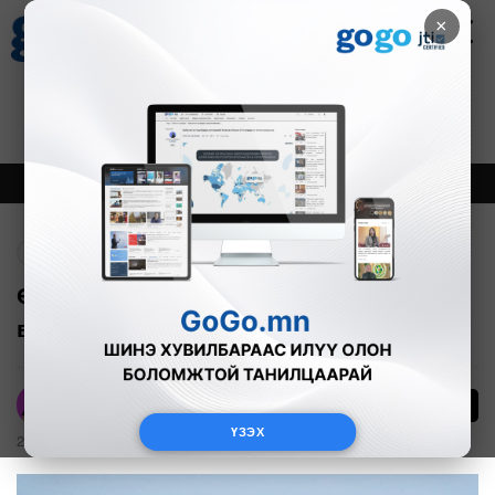
×
Цаг агаар
Зурхай
Валютын ханш
30
8.08
$
3594₮
Онцлох
Шинэ
Тренд
Буцах
Өнөөдөр агаарын чанар ямар байна
вэ?
60
А.Номин
ҮЗЭХ
2024-12-22