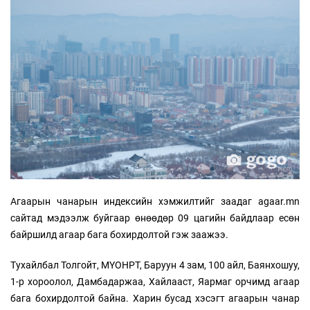
Агаарын чанарын индексийн хэмжилтийг заадаг agaar.mn
сайтад мэдээлж буйгаар өнөөдөр 09 цагийн байдлаар есөн
байршилд агаар бага бохирдолтой гэж заажээ.
Тухайлбал Толгойт, МҮОНРТ, Баруун 4 зам, 100 айл, Баянхошуу,
1-р хороолол, Дамбадаржаа, Хайлааст, Яармаг орчимд агаар
бага бохирдолтой байна. Харин бусад хэсэгт агаарын чанар