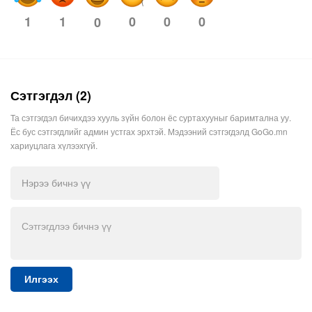
1
1
0
0
0
0
Сэтгэгдэл (2)
Та сэтгэгдэл бичихдээ хууль зүйн болон ёс суртахууныг баримтална уу.
Ёс бус сэтгэгдлийг админ устгах эрхтэй. Мэдээний сэтгэгдэлд GoGo.mn
хариуцлага хүлээхгүй.
Илгээх