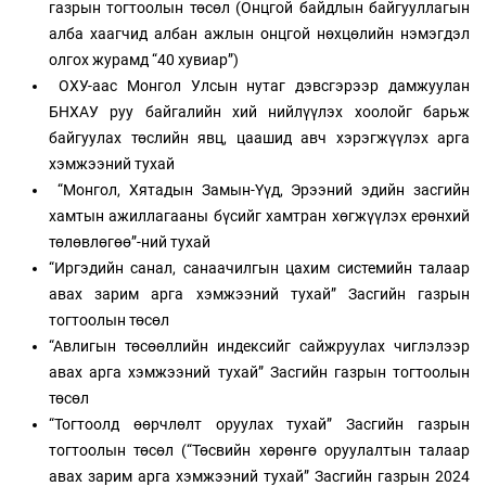
газрын тогтоолын төсөл (Онцгой байдлын байгууллагын
алба хаагчид албан ажлын онцгой нөхцөлийн нэмэгдэл
олгох журамд “40 хувиар”)
ОХУ-аас Монгол Улсын нутаг дэвсгэрээр дамжуулан
БНХАУ руу байгалийн хий нийлүүлэх хоолойг барьж
байгуулах төслийн явц, цаашид авч хэрэгжүүлэх арга
хэмжээний тухай
“Монгол, Хятадын Замын-Үүд, Эрээний эдийн засгийн
хамтын ажиллагааны бүсийг хамтран хөгжүүлэх ерөнхий
төлөвлөгөө”-ний тухай
“Иргэдийн санал, санаачилгын цахим системийн талаар
авах зарим арга хэмжээний тухай” Засгийн газрын
тогтоолын төсөл
“Авлигын төсөөллийн индексийг сайжруулах чиглэлээр
авах арга хэмжээний тухай” Засгийн газрын тогтоолын
төсөл
“Тогтоолд өөрчлөлт оруулах тухай” Засгийн газрын
тогтоолын төсөл (“Төсвийн хөрөнгө оруулалтын талаар
авах зарим арга хэмжээний тухай” Засгийн газрын 2024