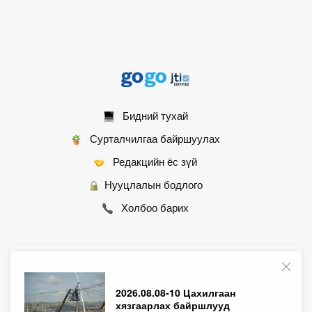
Бидний тухай
Сурталчилгаа байршуулах
Редакцийн ёс зүй
Нууцлалын бодлого
Холбоо барих
© 2007 - 2026 Монгол Контент ХХК • Бүх эрх хуулиар хамгаалагдсан
2026.08.08-10 Цахилгаан
хязгаарлах байршлууд