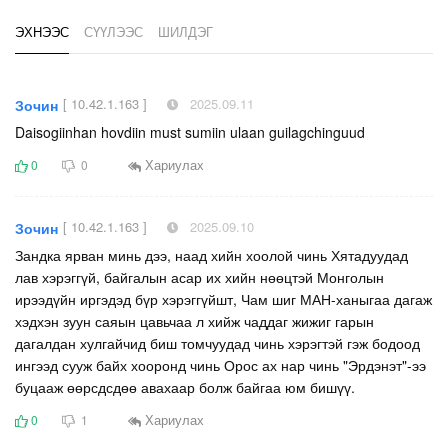
ЭХНЭЭС
СҮҮЛЭЭС
ШИЛДЭГ
[ 10.42.1.163 ]
2025.09.11
Зочин
Daisogiinhan hovdiin must sumiin ulaan guilagchinguud
Хариулах
0
0
[ 10.42.1.163 ]
2025.09.10
Зочин
Зандка ярван минь дээ, наад хийн хоолой чинь Хятадуудад
лав хэрэггүй, байгалын асар их хийн нөөцтэй Монголын
ирээдүйн иргэдэд бүр хэрэггүйшт, Чам шиг МАН-ханыгаа дагаж
хэдхэн зуун саяын цавьчаа л хийж чаддаг жижиг гарын
дагалдан хулгайчид биш томчуудад чинь хэрэгтэй гэж бодоод
ингээд сууж байх хооронд чинь Орос ах нар чинь "Эрдэнэт"-ээ
буцааж өөрсдсдөө авахаар болж байгаа юм бишүү.
Хариулах
0
1