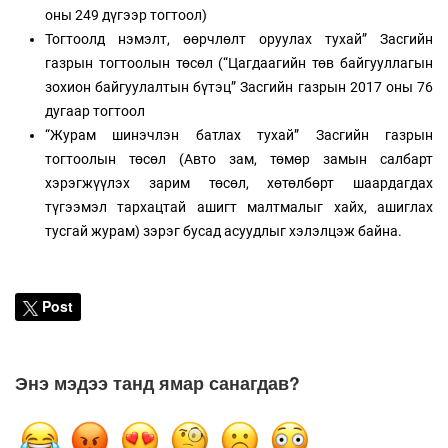
оны 249 дүгээр тогтоол)
Тогтоолд нэмэлт, өөрчлөлт оруулах тухай” Засгийн
газрын тогтоолын төсөл (“Цагдаагийн төв байгууллагын
зохион байгуулалтын бүтэц” Засгийн газрын 2017 оны 76
дугаар тогтоол
“Журам шинэчлэн батлах тухай” Засгийн газрын
тогтоолын төсөл (Авто зам, төмөр замын салбарт
хэрэгжүүлэх зарим төсөл, хөтөлбөрт шаардагдах
түгээмэл тархацтай ашигт малтмалыг хайх, ашиглах
тусгай журам) зэрэг бусад асуудлыг хэлэлцэж байна.
Post
Энэ мэдээ танд ямар санагдав?