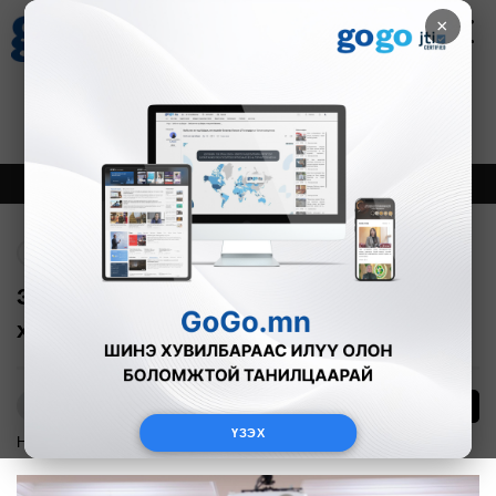
×
Цаг агаар
Зурхай
Валютын ханш
21
8.09
$
3594₮
Онцлох
Шинэ
Тренд
Буцах
Засгийн газрын хуралдаанаар
хэлэлцэж буй асуудлууд
35
О.Батхишиг
ҮЗЭХ
Нийгэм
2025-09-10