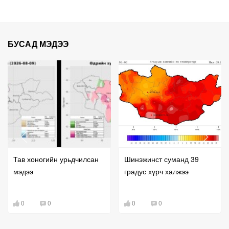
БУСАД МЭДЭЭ
Тав хоногийн урьдчилсан
Шинэжинст суманд 39
мэдээ
градус хүрч халжээ
0
0
0
0