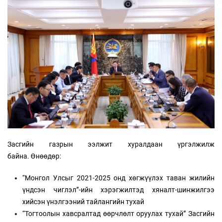
Засгийн газрын ээлжит хуралдаан үргэлжилж
байна. Өнөөдөр:
“Монгол Улсыг 2021-2025 онд хөгжүүлэх таван жилийн
үндсэн чиглэл”-ийн хэрэгжилтэд хяналт-шинжилгээ
хийсэн үнэлгээний тайлангийн тухай
“Тогтоолын хавсралтад өөрчлөлт оруулах тухай” Засгийн