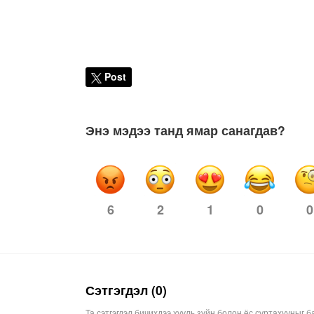
Post
Энэ мэдээ танд ямар санагдав?
6
2
0
0
1
Сэтгэгдэл (0)
Та сэтгэгдэл бичихдээ хууль зүйн болон ёс суртахууныг б