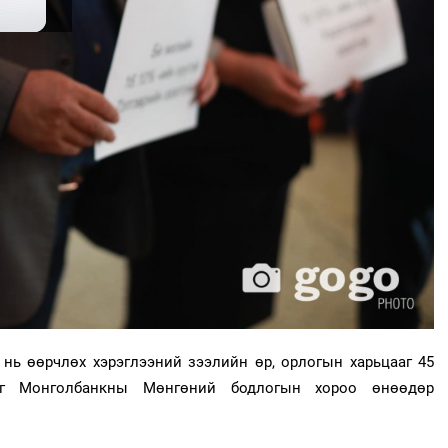
 нь өөрчлөх хэрэглээний зээлийн өр, орлогын харьцааг 45
йг Монголбанкны Мөнгөний бодлогын хороо өнөөдөр