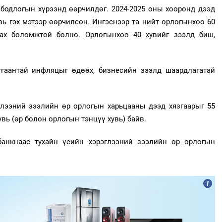
бодлогын хүрээнд өөрчилдөг. 2024-2025 оны хооронд дээд
хувь гэх мэтээр өөрчилсөн. Ингэснээр та нийт орлогынхоо 60
вах боломжтой болно. Орлогынхоо 40 хувийг зээлд биш,
гаантай инфляцыг өдөөх, бизнесийн зээлд шаардлагатай
глээний зээлийн өр орлогын харьцааны дээд хязгаарыг 55
увь (өр болон орлогын тэнцүү хувь) байв.
банкнаас тухайн үеийн хэрэглээний зээлийн өр орлогын