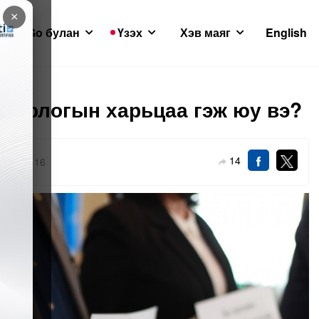
×
GoGo булан
Үзэх
Хэв маяг
English
р орлогын харьцаа гэж юу вэ?
14
026-01-16