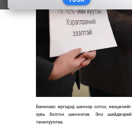
Банкнаас иргэдэд шинээр олгох, нөхцөлийг
хувь болгон шинэчлэв. Энэ шийдвэри
танилууллаа.