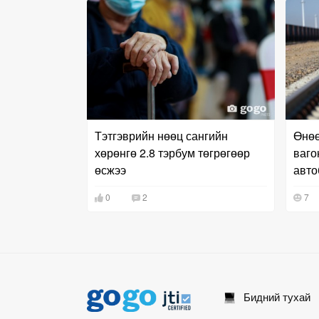
Тэтгэврийн нөөц сангийн
Өнөө
хөрөнгө 2.8 тэрбум төгрөгөөр
ваго
өсжээ
авто
0
2
7
Бидний тухай