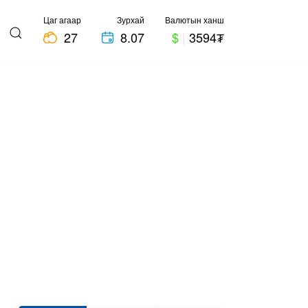
Цаг агаар
Зурхай
Валютын ханш
27
8.07
$
|
3594₮