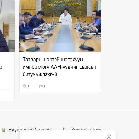
Татварын өртэй шатахуун
р
импортлогч ААН-үүдийн дансыг
битүүмжлэхгүй
1
1
Нууцлалын бодлого
Холбоо барих