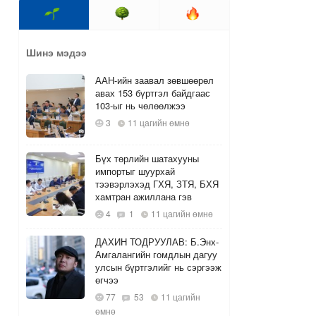
Шинэ мэдээ
ААН-ийн заавал зөвшөөрөл
авах 153 бүртгэл байдгаас
103-ыг нь чөлөөлжээ
3
11 цагийн өмнө
Бүх төрлийн шатахууны
импортыг шуурхай
тээвэрлэхэд ГХЯ, ЗТЯ, БХЯ
хамтран ажиллана гэв
4
1
11 цагийн өмнө
ДАХИН ТОДРУУЛАВ: Б.Энх-
Амгалангийн гомдлын дагуу
улсын бүртгэлийг нь сэргээж
өгчээ
77
53
11 цагийн
өмнө