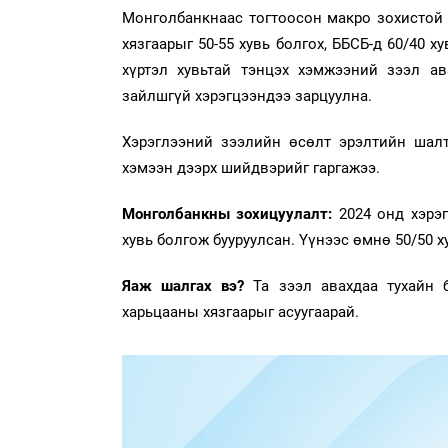
Монголбанкнаас тогтоосон макро зохистой 
хязгаарыг 50-55 хувь болгох, ББСБ-д 60/40 
хүртэл хувьтай тэнцэх хэмжээний зээл а
зайлшгүй хэрэгцээндээ зарцуулна.
Хэрэглээний зээлийн өсөлт эрэлтийн шалт
хэмээн дээрх шийдвэрийг гаргажээ.
Монголбанкны зохицуулалт:
2024 онд хэрэ
хувь болгож бууруулсан. Үүнээс өмнө 50/50 х
Яаж шалгах вэ?
Та зээл авахдаа тухайн 
харьцааны хязгаарыг асуугаарай.