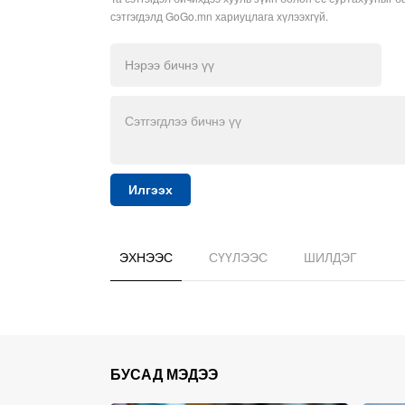
сэтгэгдэлд GoGo.mn хариуцлага хүлээхгүй.
Илгээх
ЭХНЭЭС
СҮҮЛЭЭС
ШИЛДЭГ
БУСАД МЭДЭЭ