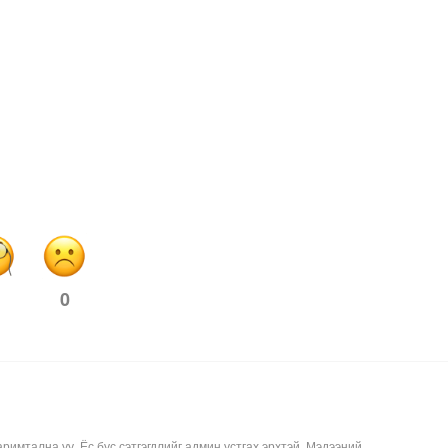
0
аримтална уу. Ёс бус сэтгэгдлийг админ устгах эрхтэй. Мэдээний