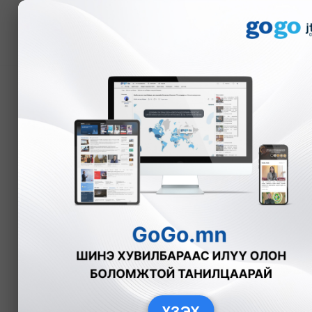
Мэдээ
Хэрэглээний зээлийн ө
Б.Эрдэнэчимэг
Эдийн засаг
2
ҮЗЭХ