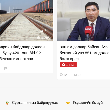
дрийн байдлаар долоон
800 ам.доллар байсан А92
н буюу 420 тонн АИ-92
бензиний үнэ 851 ам.долла
бензин импортлов
болж ирсэн
ШУУД
6
12
32
Сурталчилгаа байршуулах
Редакцийн ёс зүй