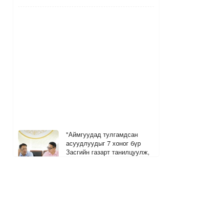
"Аймгуудад тулгамдсан
асуудлуудыг 7 хоног бүр
Засгийн газарт танилцуулж,
шийдвэрлүүлнэ"
13 цагийн өмнө
Дуучин Ариана Гранде шинэ
цомгоо танилцууллаа
1
2
13 цагийн өмнө