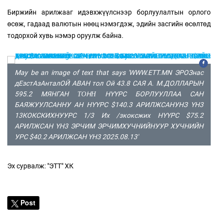
Биржийн арилжааг идэвхжүүлснээр борлуулалтын орлого
өсөж, гадаад валютын нөөц нэмэгдэж, эдийн засгийн өсөлтөд
тодорхой хувь нэмэр оруулж байна.
May be an image of text that says 'WWW.ETT.MN ЭРОЗнас
дЕзстАзАнталОЙ ABAH тол Ой 43.8 САЯ А. М.ДОЛЛАРЫН
595.2 МЯНГАН ΤΟНΗ HYYPC БОРЛУУЛЛАА САН
БАЯЖУУЛСАННУ AH HYYPC $140.3 АРИЛЖСАНУНЗ YH3
13КОКСКИХНУУРС 1/3 Их /зкоксжих HYYPC $75.2
АРИЛЖСАН YH3 ЭРЧИМ ЭРЧИМХУЧНИЙНУУР ХУЧНИЙН
УРС $40.2 АРИЛЖСАН YH3 2025.08.13'
Эх сурвалж: "ЭТТ" ХК
Post