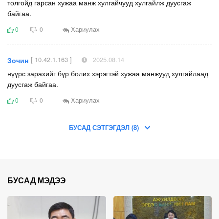
толгойд гарсан хужаа манж хулгайчууд хулгайлж дуусгаж
байгаа.
Хариулах
0
0
[ 10.42.1.163 ]
2025.08.14
Зочин
нүүрс зарахийг бүр болих хэрэгтэй хужаа манжууд хулгайлаад
дуусгаж байгаа.
Хариулах
0
0
БУСАД СЭТГЭГДЭЛ (8)
БУСАД МЭДЭЭ