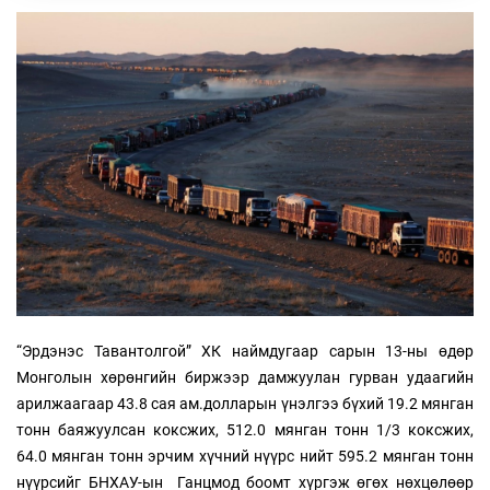
“Эрдэнэс Тавантолгой” ХК наймдугаар сарын 13-ны өдөр
Монголын хөрөнгийн биржээр дамжуулан гурван удаагийн
арилжаагаар 43.8 сая ам.долларын үнэлгээ бүхий 19.2 мянган
тонн баяжуулсан коксжих, 512.0 мянган тонн 1/3 коксжих,
64.0 мянган тонн эрчим хүчний нүүрс нийт 595.2 мянган тонн
нүүрсийг БНХАУ-ын Ганцмод боомт хүргэж өгөх нөхцөлөөр