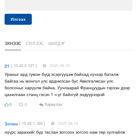
Илгээх
ЭХНЭЭС
СҮҮЛЭЭС
ШИЛДЭГ
[ 10.42.0.127 ]
2025.08.15
21
Ураныг ард түмэн бүгд эсэргүүцэж байхад хүчээр баталж
байгаа нь монгол улс ардчилсан бус Авилгалжсан улс
болсоныг харуулж байна. Уучлаарай Француудын гэрээн дээр
цахилгаан станц гэсэн 1 ч үг байхгүй эндүүрээрэй
Хариулах
0
0
[ 10.42.1.163 ]
2025.08.14
Зочин
нүүрс зарахийг бүр таслан зогсоох зогсоо нам төр хулгайлж