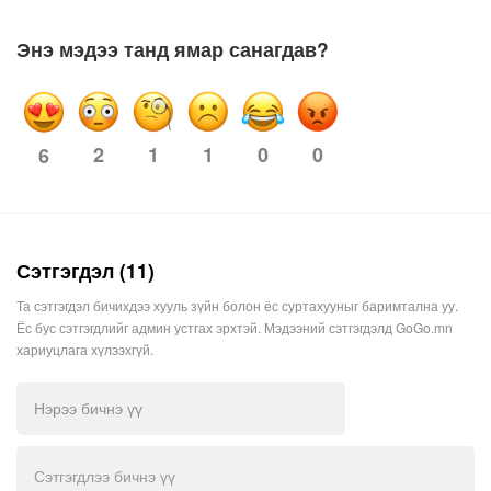
Энэ мэдээ танд ямар санагдав?
2
1
1
0
0
6
Сэтгэгдэл (11)
Та сэтгэгдэл бичихдээ хууль зүйн болон ёс суртахууныг баримтална уу.
Ёс бус сэтгэгдлийг админ устгах эрхтэй. Мэдээний сэтгэгдэлд GoGo.mn
хариуцлага хүлээхгүй.