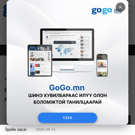
×
Цаг агаар
Зурхай
Валютын ханш
28
8.06
$
3594₮
Онцлох
Шинэ
Тренд
Буцах
"ЭТТ" ХК: Өдөрт $43,8 саяын нүүрс
борлуулж энэ оны борлуулалтын дээд
амжилт тогтоолоо
ҮЗЭХ
7
Б.Нямдарь
Эдийн засаг
2025-08-14