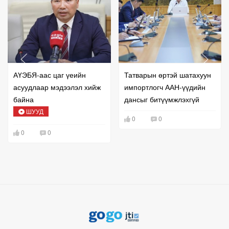
АҮЭБЯ-аас цаг үеийн
Татварын өртэй шатахуун
асуудлаар мэдээлэл хийж
импортлогч ААН-үүдийн
байна
дансыг битүүмжлэхгүй
ШУУД
0
0
0
0