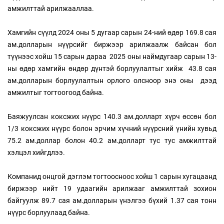
амжилттай арилжааллаа.
Хамгийн сүүлд 2024 оны 5 дугаар сарын 24-ний өдөр 169.8 сая
ам.долларын нүүрсийг биржээр арилжаалж байсан бол
түүнээс хойш 15 сарын дараа 2025 оны наймдугаар сарын 13-
ны өдөр хамгийн өндөр дүнтэй борлуулалтыг хийж 43.8 сая
ам.долларын борлуулалтын орлого олсноор энэ оны дээд
амжилтыг тогтоогоод байна.
Баяжуулсан коксжих нүүрс 140.3 ам.долларт хүрч өссөн бол
1/3 коксжих нүүрс болон эрчим хүчний нүүрсний үнийн хувьд
75.2 ам.доллар болон 40.2 ам.долларт тус тус амжилттай
хэлцэл хийгдлээ.
Компанид онцгой дэглэм тогтоосноос хойш 1 сарын хугацаанд
биржээр нийт 19 удаагийн арилжааг амжилттай зохион
байгуулж 89.7 сая ам.долларын үнэлгээ бүхий 1.37 сая тонн
нүүрс борлуулаад байна.