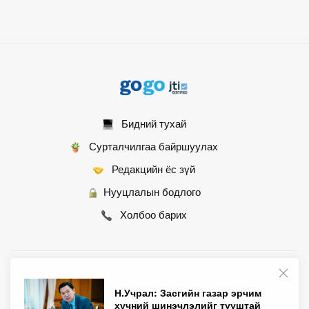
Бидний тухай
Сурталчилгаа байршуулах
Редакцийн ёс зүй
Нууцлалын бодлого
Холбоо барих
© 2007 - 2026 Монгол Контент ХХК • Бүх эрх хуулиар хамгаалагдсан
Н.Учрал: Засгийн газар эрчим
хүчний шинэчлэлийг тууштай