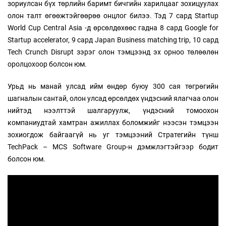
зориулсан бүх төрлийн баримт бичгийн харилцааг зохицуулах
олон талт өгөөжтэйгөөрөө онцлог билээ. Тэд 7 сард Startup
World Cup Central Asia -д өрсөлдөхөөс гадна 8 сард Google for
Startup accelerator, 9 сард Japan Business matching trip, 10 сард
Tech Crunch Disrupt зэрэг олон тэмцээнд эх орноо төлөөлөн
оролцохоор болсон юм.
Урьд нь манай улсад ийм өндөр буюу 300 сая төгрөгийн
шагналын сантай, олон улсад өрсөлдөх үндэсний ялагчаа олон
нийтэд нээлттэй шалгаруулж, үндэсний томоохон
компаниудтай хамтран ажиллах боломжийг нээсэн тэмцээн
зохиогдож байгаагүй нь уг тэмцээний Стратегийн түнш
TechPack – MCS Software Group-н дэмжлэгтэйгээр бодит
болсон юм.