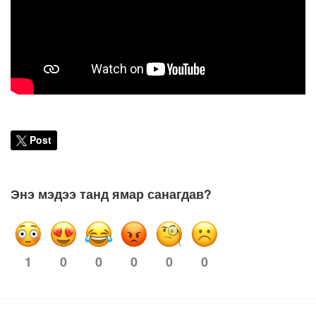
Post
Энэ мэдээ танд ямар санагдав?
1
0
0
0
0
0