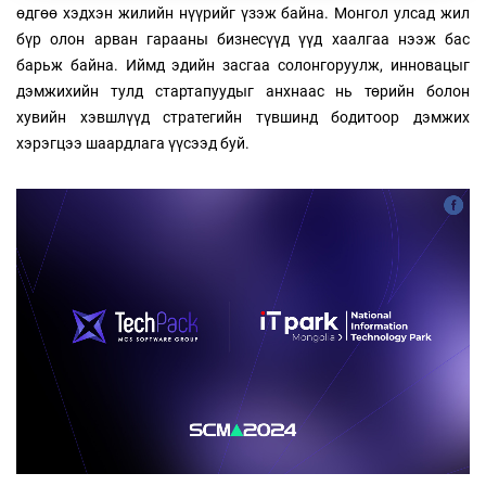
өдгөө хэдхэн жилийн нүүрийг үзэж байна. Монгол улсад жил
бүр олон арван гарааны бизнесүүд үүд хаалгаа нээж бас
барьж байна. Иймд эдийн засгаа солонгоруулж, инновацыг
дэмжихийн тулд стартапуудыг анхнаас нь төрийн болон
хувийн хэвшлүүд стратегийн түвшинд бодитоор дэмжих
хэрэгцээ шаардлага үүсээд буй.