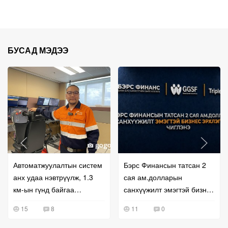
БУСАД МЭДЭЭ
Автоматжуулалтын систем
Бэрс Финансын татсан 2
анх удаа нэвтрүүлж, 1.3
сая ам.долларын
км-ын гүнд байгаа
санхүүжилт эмэгтэй бизнес
машинуудыг алсаас
эрхлэгчдэд чиглэнэ
15
8
11
0
жолоодож байна