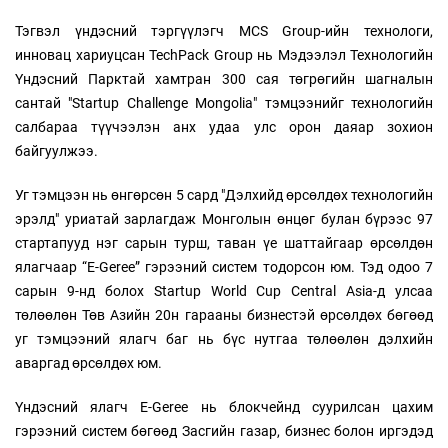
Тэгвэл үндэсний тэргүүлэгч MCS Group-ийн технологи,
инновац хариуцсан TechPack Group нь Мэдээлэл Технологийн
Үндэсний Парктай хамтран 300 сая төгрөгийн шагналын
сантай "Startup Challenge Mongolia" тэмцээнийг технологийн
салбараа түүчээлэн анх удаа улс орон даяар зохион
байгуулжээ.
Уг тэмцээн нь өнгөрсөн 5 сард "Дэлхийд өрсөлдөх технологийн
эрэлд" уриатай зарлагдаж Монголын өнцөг булан бүрээс 97
стартапууд нэг сарын турш, таван үе шаттайгаар өрсөлдөн
ялагчаар “E-Geree” гэрээний систем тодорсон юм. Тэд одоо 7
сарын 9-нд болох Startup World Cup Central Asia-д улсаа
төлөөлөн Төв Азийн 20н гарааны бизнестэй өрсөлдөх бөгөөд
уг тэмцээний ялагч баг нь бүс нутгаа төлөөлөн дэлхийн
аваргад өрсөлдөх юм.
Үндэсний ялагч E-Geree нь блокчейнд суурилсан цахим
гэрээний систем бөгөөд Засгийн газар, бизнес болон иргэдэд