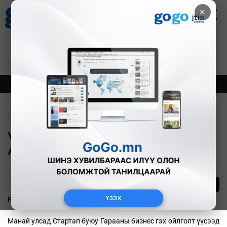
×
Цаг агаар
Зурхай
Валютын ханш
30
8.08
$
3594₮
Онцлох
Шинэ
Тренд
Буцах
Үндэсний СТАРТАП-ын аварга Төв
Азид улсаа төлөөлнө
60
ҮЗЭХ
Бизнес
2024-07-02
Манай улсад Стартап буюу Гарааны бизнес гэх ойлголт үүсээд