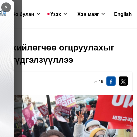
×
GoGo булан
Үзэх
Хэв маяг
English
өнхийлөгчөө огцруулахыг
нь түдгэлзүүллээ
48