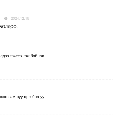
2024.12.15
 БОЛДОО.
лдээ тэжээх гэж байнаа
хөө зам руу орж бна уу