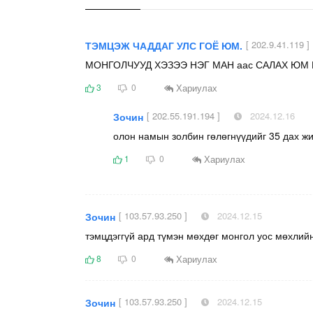
[ 202.9.41.119 ]
ТЭМЦЭЖ ЧАДДАГ УЛС ГОЁ ЮМ.
МОНГОЛЧУУД ХЭЗЭЭ НЭГ МАН аас САЛАХ ЮМ
Хариулах
3
0
[ 202.55.191.194 ]
2024.12.16
Зочин
олон намын золбин гөлөгнүүдийг 35 дах жи
Хариулах
1
0
[ 103.57.93.250 ]
2024.12.15
Зочин
тэмцдэггүй ард түмэн мөхдөг монгол уос мөхлийн
Хариулах
8
0
[ 103.57.93.250 ]
2024.12.15
Зочин