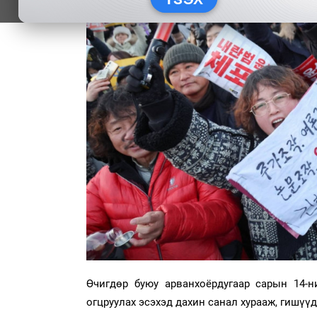
Өчигдөр буюу арванхоёрдугаар сарын 14-
огцруулах эсэхэд дахин санал хурааж, гишүү