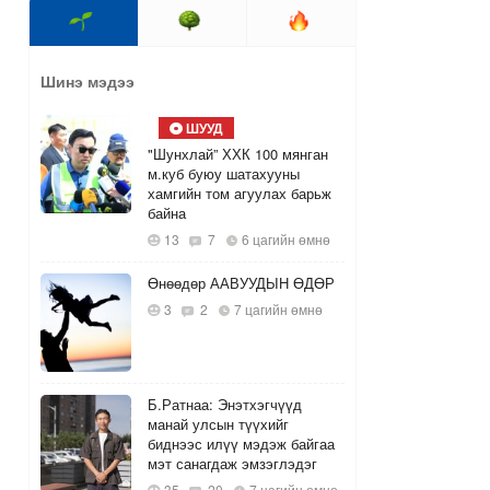
Шинэ мэдээ
ШУУД
"Шунхлай” ХХК 100 мянган
м.куб буюу шатахууны
хамгийн том агуулах барьж
байна
13
7
6 цагийн өмнө
Өнөөдөр ААВУУДЫН ӨДӨР
3
2
7 цагийн өмнө
Б.Ратнаа: Энэтхэгчүүд
манай улсын түүхийг
биднээс илүү мэдэж байгаа
мэт санагдаж эмзэглэдэг
35
20
7 цагийн өмнө