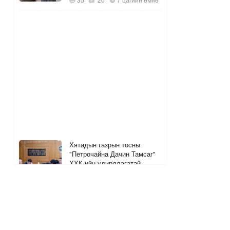
Хятадын газрын тосны
"Петрочайна Дачин Тамсаг"
ХХК-ийн удирдлагатай
уулзжээ
5
12
7 цагийн өмнө
ШУУД
УБ-ын 13 хоногийн АИ92
шатахууны хэрэглээг хангах