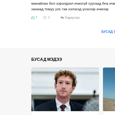
манайхан бол хэрэлдээл ичихгүй суугаад бна ич
ханиад томуу улс гэж хэлэхэд үнэхээр ичмээр
Хариулах
7
0
БУСАД 
БУСАД МЭДЭЭ