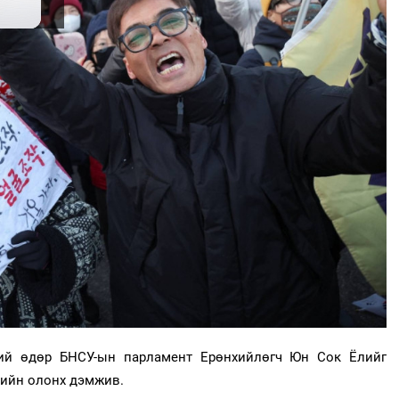
ний өдөр БНСУ-ын парламент Ерөнхийлөгч Юн Сок Ёлийг
дийн олонх дэмжив.