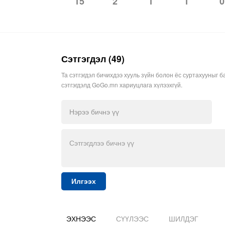
2
1
1
0
15
Сэтгэгдэл (49)
Та сэтгэгдэл бичихдээ хууль зүйн болон ёс суртахууныг б
сэтгэгдэлд GoGo.mn хариуцлага хүлээхгүй.
Илгээх
ЭХНЭЭС
СҮҮЛЭЭС
ШИЛДЭГ