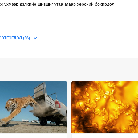
иж үхмээр дэлхийн шившиг утаа агаар хөрсний бохирдол
СЭТГЭГДЭЛ (36)