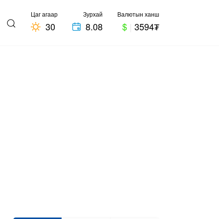
Цаг агаар
Зурхай
Валютын ханш
30
8.08
$
|
3594₮