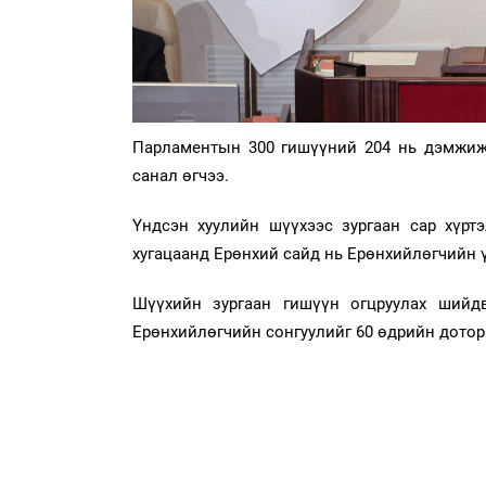
Парламентын 300 гишүүний 204 нь дэмжиж, 
санал өгчээ.
Үндсэн хуулийн шүүхээс зургаан сар хүрт
хугацаанд Ерөнхий сайд нь Ерөнхийлөгчийн ү
Шүүхийн зургаан гишүүн огцруулах шийд
Ерөнхийлөгчийн сонгуулийг 60 өдрийн дотор 