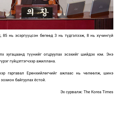
85 нь эсэргүүцсэн бөгөөд 3 нь түдгэлзэж, 8 нь хүчингүй
элх хугацаанд түүнийг огцруулах эсэхийг шийдэх юм. Энэ
үрэг гүйцэтгэгчээр ажиллана.
вэр гаргавал Ерөнхийлөгчийг ажлаас нь чөлөөлж, шинэ
зохион байгуулах ёстой.
Эх сурвалж: The Korea Times