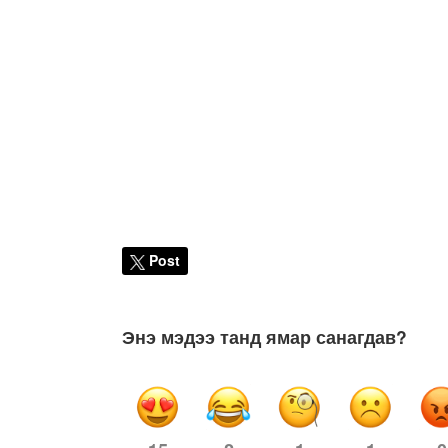
Post
Энэ мэдээ танд ямар санагдав?