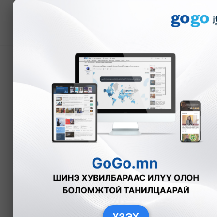
Мэдээ
БНСУ-ын парламент Ер
дэмжиж, бүрэн эрхийг 
А.Номин
Дэлхийд
2024-12-15
ҮЗЭХ