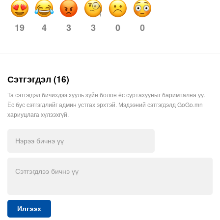
4
3
3
0
0
19
Сэтгэгдэл (16)
Та сэтгэгдэл бичихдээ хууль зүйн болон ёс суртахууныг баримтална уу.
Ёс бус сэтгэгдлийг админ устгах эрхтэй. Мэдээний сэтгэгдэлд GoGo.mn
хариуцлага хүлээхгүй.
Илгээх