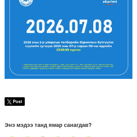
Post
Энэ мэдээ танд ямар санагдав?