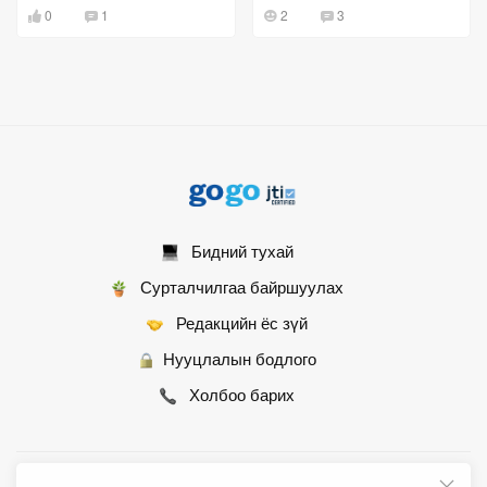
ашиглалтад оруулна
0
1
2
3
Бидний тухай
Сурталчилгаа байршуулах
Редакцийн ёс зүй
Нууцлалын бодлого
Холбоо барих