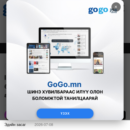
×
Цаг агаар
Зурхай
Валютын ханш
27
8.07
$
3594₮
Онцлох
Шинэ
Тренд
Буцах
II улирлын баримтаа өнөөдрийн дотор
бүртгүүлж, НӨАТ-ын буцаан олголт
авна
ҮЗЭХ
1
А.Номин
Эдийн засаг
2026-07-08