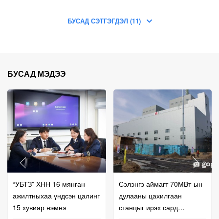
БУСАД СЭТГЭГДЭЛ (11)
БУСАД МЭДЭЭ
“УБТЗ” ХНН 16 мянган
Сэлэнгэ аймагт 70МВт-ын
ажилтныхаа үндсэн цалинг
дулааны цахилгаан
15 хувиар нэмнэ
станцыг ирэх сард