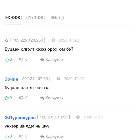
ЭХНЭЭС
СҮҮЛЭЭС
ШИЛДЭГ
[ 103.229.120.250 ]
2026.07.28
☆
Буцаан олголт хэзээ орох юм бэ?
Хариулах
0
0
[ 202.21.107.69 ]
2026.07.27
Зочин
буцаан олголт яачваа
Хариулах
0
0
[ 122.201.31.250 ]
2026.07.27
Э.Пүрэвсүрэн
үнхээр шилдэг нь шүү
Хариулах
0
0