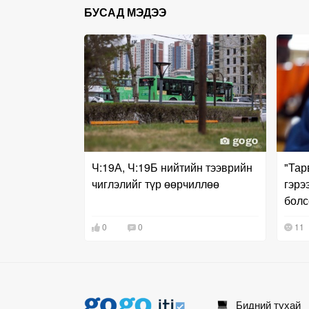
БУСАД МЭДЭЭ
Ч:19А, Ч:19Б нийтийн тээврийн
"Тар
чиглэлийг түр өөрчиллөө
гэрэ
болс
байн
0
0
11
Бидний тухай