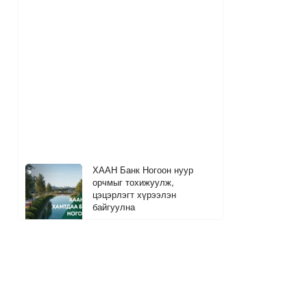
ХААН Банк Ногоон нуур
орчмыг тохижуулж,
цэцэрлэгт хүрээлэн
байгуулна
4
1 цагийн өмнө
"Тарвас хураах ажилд явна"
гэж гэрээсээ гараад сураггүй
болсон 10 настай охиныг
хайж байна
11
9
2 цагийн өмнө