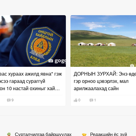
вас хураах ажилд явна" гэж
ДОРНЫН ЗУРХАЙ: Энэ өд
эсээ гараад сураггүй
гэр орноо цэвэрлэх, мал
он 10 настай охиныг хайж
арилжаалахад сайн
а
9
0
1
Сурталчилгаа байршуулах
Редакцийн ёс зүй