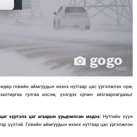
өдөр говийн аймгуудын ихэнх нутгаар цас үргэлжлэн орж,
алтиргаа гулгаа ихсэж, үзэгдэх орчин хязгаарлагдахыг
цаг хүртэлх цаг агаарын урьдчилсан мэдээ:
Нутгийн зүүн
втар үүлтэй. Говийн аймгуудын ихэнх нутгаар цас үргэлжлэн