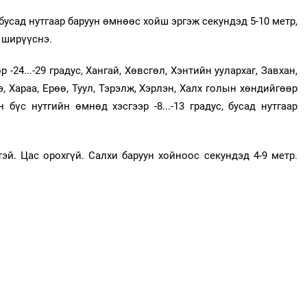
 бусад нутгаар баруун өмнөөс хойш эргэж секундэд 5-10 метр,
ч ширүүснэ.
-24...-29 градус, Хангай, Хөвсгөл, Хэнтийн уулархаг, Завхан,
гэ, Хараа, Ерөө, Туул, Тэрэлж, Хэрлэн, Халх голын хөндийгөөр
йн бүс нутгийн өмнөд хэсгээр -8...-13 градус, бусад нутгаар
. Цас орохгүй. Салхи баруун хойноос секундэд 4-9 метр.