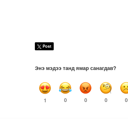
Post
Энэ мэдээ танд ямар санагдав?
0
0
0
0
1