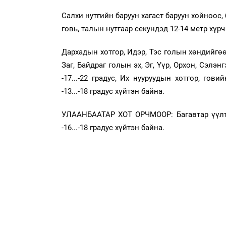
Салхи нутгийн баруун хагаст баруун хойноос,
говь, талын нутгаар секундэд 12-14 метр хүр
Дархадын хотгор, Идэр, Тэс голын хөндийгөөр 
Заг, Байдраг голын эх, Эг, Үүр, Орхон, Сэлэн
-17...-22 градус, Их нууруудын хотгор, гови
-13...-18 градус хүйтэн байна.
УЛААНБААТАР ХОТ ОРЧМООР: Багавтар үүлтэй
-16...-18 градус хүйтэн байна.