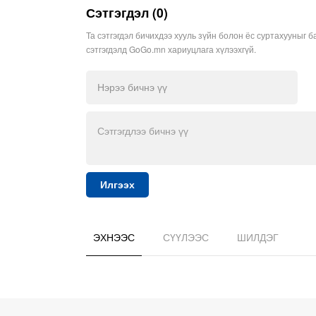
Сэтгэгдэл (0)
Та сэтгэгдэл бичихдээ хууль зүйн болон ёс суртахууныг б
сэтгэгдэлд GoGo.mn хариуцлага хүлээхгүй.
Илгээх
ЭХНЭЭС
СҮҮЛЭЭС
ШИЛДЭГ