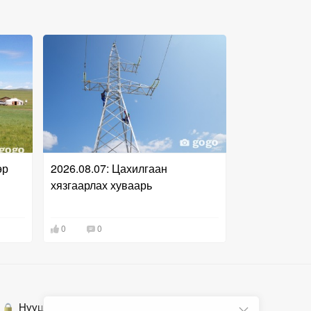
өр
2026.08.07: Цахилгаан
хязгаарлах хуваарь
0
0
Нууцлалын бодлого
Холбоо барих