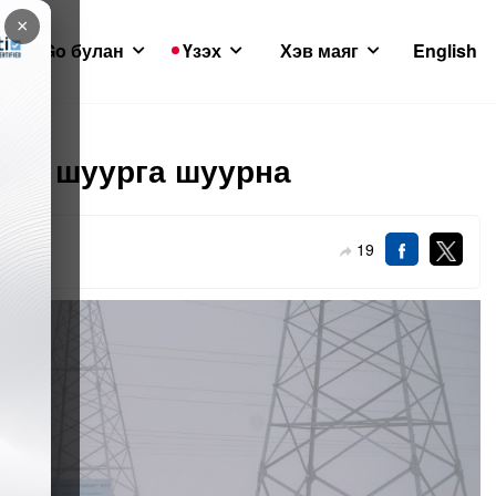
×
GoGo булан
Үзэх
Хэв маяг
English
сан шуурга шуурна
19