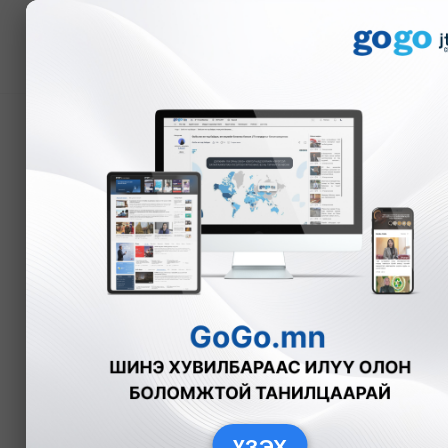
Мэдээ
Цас үргэлжлэн орж, ца
А.Анужин
Нийгэм
2025-12-12
ҮЗЭХ