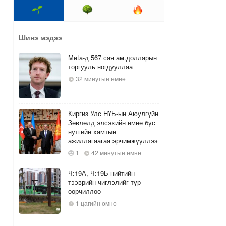
Шинэ мэдээ
Meta-д 567 сая ам.долларын
торгууль ногдууллаа
32 минутын өмнө
Киргиз Улс НҮБ-ын Аюулгүйн
Зөвлөлд элсэхийн өмнө бүс
нутгийн хамтын
ажиллагаагаа эрчимжүүллээ
1
42 минутын өмнө
Ч:19А, Ч:19Б нийтийн
тээврийн чиглэлийг түр
өөрчиллөө
1 цагийн өмнө