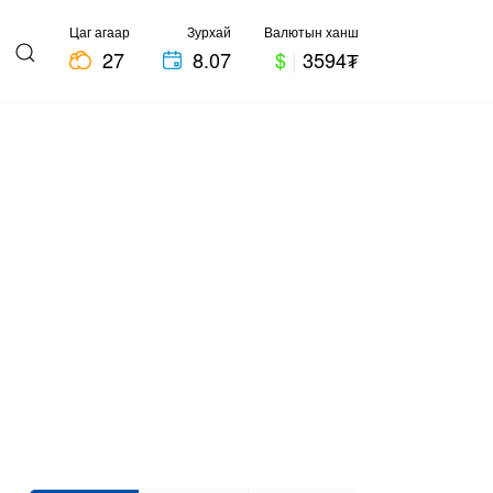
Цаг агаар
Зурхай
Валютын ханш
27
8.07
$
|
3594₮