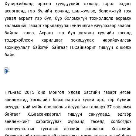
Хүчирхийлэлд өртсөн хүүхдүүдийг эхлээд төрөл садны
асаргаанд гэр бүлийн орчинд шилжүүлэх, боломжгүй гэж
үзвэл асралт гэр бүл, бүр боломжгүй тохиолдолд асрамж
халамжийн газарт харьяалуулан үйлчилгээ үзүүлэхээр заасан
байгаа гэлээ. Асралт гэр бүл хэмээн хуулийн төсөлд
тодорхойлсон харилцааг зохицуулах нарийвчилсан
зохицуулалт байхгүй байгааг П.Сайнзориг гишүүн онцолж
байв.
НҮБ-аас 2015 онд Монгол Улсад Засгийн газарт өгсөн
зөвлөмжид хөгжлийн бэрхшээлтэй хүний эрх, гэр бүлийн
асуудал, нийгмийн оролцооны асуудлын талаарх 37 зөвлөмж
байгааг Х.Баасанжаргал гишүүн сануулаад, эдгээр
зөвлөмжийг хэрэгжүүлэх хүрээнд төсөлд холбогдох
зохицуулалтыг тусгасан эсэхийг лавласан. Хөгжлийн