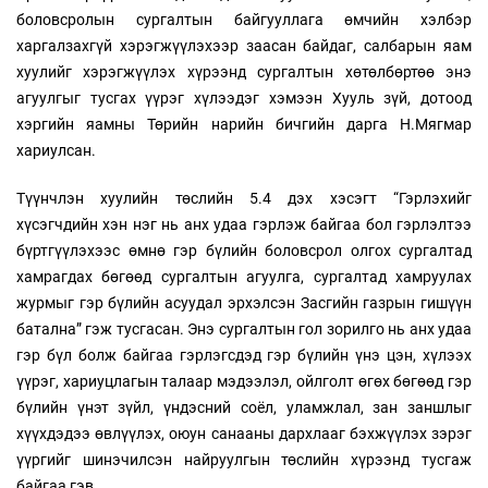
боловсролын сургалтын байгууллага өмчийн хэлбэр
харгалзахгүй хэрэгжүүлэхээр заасан байдаг, салбарын яам
хуулийг хэрэгжүүлэх хүрээнд сургалтын хөтөлбөртөө энэ
агуулгыг тусгах үүрэг хүлээдэг хэмээн Хууль зүй, дотоод
хэргийн яамны Төрийн нарийн бичгийн дарга Н.Мягмар
хариулсан.
Түүнчлэн хуулийн төслийн 5.4 дэх хэсэгт “Гэрлэхийг
хүсэгчдийн хэн нэг нь анх удаа гэрлэж байгаа бол гэрлэлтээ
бүртгүүлэхээс өмнө гэр бүлийн боловсрол олгох сургалтад
хамрагдах бөгөөд сургалтын агуулга, сургалтад хамруулах
журмыг гэр бүлийн асуудал эрхэлсэн Засгийн газрын гишүүн
батална” гэж тусгасан. Энэ сургалтын гол зорилго нь анх удаа
гэр бүл болж байгаа гэрлэгсдэд гэр бүлийн үнэ цэн, хүлээх
үүрэг, хариуцлагын талаар мэдээлэл, ойлголт өгөх бөгөөд гэр
бүлийн үнэт зүйл, үндэсний соёл, уламжлал, зан заншлыг
хүүхдэдээ өвлүүлэх, оюун санааны дархлааг бэхжүүлэх зэрэг
үүргийг шинэчилсэн найруулгын төслийн хүрээнд тусгаж
байгаа гэв.