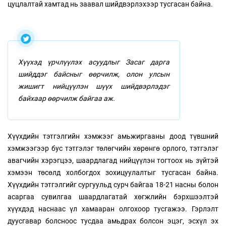
цуцлалтай хамтад нь заавал шийдвэрлэхээр тусгасан байна.
Хүүхэд үрчлүүлэх асуудлыг Засаг дарга
шийддэг байсныг өөрчилж, олон улсын
жишигт нийцүүлэн шүүх шийдвэрлэдэг
байхаар өөрчилж байгаа аж.
Хүүхдийн тэтгэлгийн хэмжээг амьжиргааны доод түвшний
хэмжээгээр бус тэтгэлэг төлөгчийн хөрөнгө орлого, тэтгэлэг
авагчийн хэрэгцээ, шаардлагад нийцүүлэн тогтоох нь зүйтэй
хэмээн төсөлд холбогдох зохицуулалтыг тусгасан байна.
Хүүхдийн тэтгэлгийг сургуульд сурч байгаа 18-21 насны болон
асаргаа сувилгаа шаардлагатай хөгжлийн бэрхшээлтэй
хүүхдэд наснаас үл хамааран олгохоор тусгажээ. Гэрлэлт
дуусгавар болсноос тусдаа амьдрах болсон эцэг, эсхүл эх