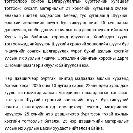
тогтоолоор сонгон шалгаруулалтын бүртгэлийн хугацааг
тогтоож, хүсэлт, материалыг 21 хоногийн хугацаанд хүлээн
авахаар нийтэд мэдээлсэн бөгөөд тус хугацаанд Шүүхийн
ерөнхий зөвлөлийн шүүгч бус гишүүнд нийт 25 хүн нэрээ
дэвшүүлэн, холбогдох материалыг нэр дэвших хүсэлтийн хамт
Хууль зүйн байнгын хороонд ирүүлсэн. Холбогдох хууль
тогтоомжид нийцүүлэн Шүүхийн ерөнхий зөвлөлийн шүүгч бус
гишүүнийг сонгон шалгаруулах үүрэг бүхий ажлын хэсгийг
Улсын Их Хурлын гишүүн, Өргөдлийн байнгын хорооны дарга
О.Номинчимэгээр ахлуулж байгуулсан юм.
Нэр дэвшигчээр бүртгэх, нийтэд мэдээлэх ажлын хүрээнд
Ажлын хэсэг 2025 оны 10 дугаар сарын 22-ны өдөр хуралдаж
хууль тогтоомжид заасан материалын шаардлагыг хангасан
гэж үзэн Шүүхийн ерөнхий зөвлөлийн шүүгч бус гишүүний
сонгон шалгаруулалтад оролцохоор хүсэлт, материалаа
ирүүлсэн 25 хүнийг нэр дэвшигчээр бүртгэсэн тухай ажлын
хэсгийн тогтоолыг баталж, 25 нэр дэвшигчийн материалыг
Улсын Их Хурлын цахим хуудаст нийтэлсэн байна.