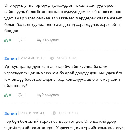
Энэ хууль уг нь гэр бүлд тулгамдсан чухал заалтууд орсон
сайн хууль болж бгаа гэж олон хүмүүс дэмжиж бга гэвч ингэж
удах ямар хэрэг байнаа яг хэзээнээс мөрдөгдөх юм бэ нэгэнт
бэлэн болсон хуулиа одоо амьдралд хэрэгжүүлэх хэрэгтэй л
бнадаа
Хариулах
0
0
[ 202.9.46.131 ]
2026.01.02
Зочин
Урт хугацаанд дуншсан энэ гэр бүлийн хуулиа баталж
хэрэгжүүлэх цаг нь хэзээ юм бэ арай дэндүү дуншиж удаж бга
юм бишүү бас л хэлэлцэнэ гээд хойшлуулаад бга юмуу сайн
ойлогсонгүй
Хариулах
0
0
[ 203.91.115.41 ]
2025.12.03
Зочин
Гэр бүл бол эцгийн эрхэт ёс дээр тогтдог. Энэ дэлхий дээр
эцгийн эрхийг хамгаалдаг. Хэрвээ эцгийн эрхийг хамгаалахгүй