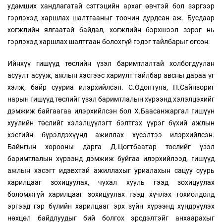
удамших хандлагатай сэтгэцийн архаг өвчтэй бол зэргээр
гэрлэхэд харшлах шалтгааныг тоочин дурдсан аж. Бусдаар
хөгжлийн ялгаатай байдал, хөгжлийн бэрхшээл зэрэг нь
гэрлэхэд харшлах шалтгаан болохгүй гэдэг тайлбарыг өгсөн.
Ийнхүү гишүүд төслийн үзэл баримтлалтай холбогдуулан
асуулт асууж, ажлын хэсгээс хариулт тайлбар авсны дараа үг
хэлж, байр сууриа илэрхийлсэн. С.Одонтуяа, П.Сайнзориг
нарын гишүүд төслийг үзэл баримтлалын хүрээнд хэлэлцэхийг
дэмжиж байгаагаа илэрхийлсэн бол Х.Баасанжаргал гишүүн
хуулийн төслийг хэлэлцүүлэгт бэлтгэх үүрэг бүхий ажлын
хэсгийн бүрэлдэхүүнд ажиллах хүсэлтээ илэрхийлсэн.
Байнгын хорооны дарга Д.Цогтбаатар төслийг үзэл
баримтлалын хүрээнд дэмжиж буйгаа илэрхийлээд, гишүүд
ажлын хэсэгт идэвхтэй ажиллахыг уриалахын сацуу суурь
харилцааг зохицуулах, чухал хууль гээд зохицуулах
боломжгүй харилцааг зохицуулах гээд хүчлэх тохиолдолд
эргээд гэр бүлийн харилцааг эрх зүйн хүрээнд хүндрүүлэх
нөхцөл байдлуудыг бий болгох эрсдэлтэйг анхаарахыг