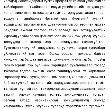
иргэдэд ихээхэн дарамт үүсгэх эрсдэлтэй хэмээн үзэж буйгаа
тайлбарласан. П.Сайнзориг гишүүн ургийн овгийг нэг удаа улс
даяар шинэчлэн тогтоох арга хэмжээг өрнүүлэх санал хэлээд
тодруулан тайлбарлав. Иргэний улсын бүртгэлийн хуулийн
зохицуулалтаар иргэн нэг удаа ургийн овгоо өөрчлөх эрхтэй
байдгийг ажлын хэсгээс тайлбарлаад энэ зохицуулалтын
хүрээнд ургийн овгоо цэгцлэх боломж бий гэж үзээд, хуулийн
төслүүдэд энэ талаар ямар нэг зохицуулалт тусгаагүй гэв.
Түүнчлэн гишүүний тодруулсны дагуу хүүхэд асрах хувилбарт
үйлчилгээний нэг төсөл болох эрсдэлт нөхцөлд байгаа
хүүхдийг гэр бүлдээ авч асран хүмүүжүүлж буй гэр бүл (Foster
family/асралт гэр бүл)–ийн харилцааг хуульчлахаар төсөлд
тусгасан гэдгээ ажлын хэсэг танилцуулсан. Уг харилцааг
гэрээгээр зохицуулах, асран хамгаалалт, харгалзан дэмжлэгт
байгаа хүүхдийн эд хөрөнгийг зарцуулах, хамгаалах, тэтгэмж,
тэтгэлэг түүнтэй адилтгах орлогыг зарцуулалтад хяналт тавих
зэргийг энэхүү хуулийн төслөөр зохицуулахаар тусгасан
бөгөөд бусад нарийвчилсан зохицуулалтууд Хүүхэд
хамгааллын тухай хуулийн хүрээнд хэрэгжихээр тусгажээ.