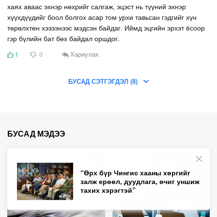
хаях аваас эхнэр нөхрийг салгаж, эцэст нь түүний эхнэр
хүүхдүүдийг боол болгох асар том урхи тавьсан гэдгийг хүн
төрөлхтөн хэзээнээс мэдсэн байдаг. Иймд эцгийн эрхэт ёсоор
гэр бүлийн бат бөх байдал оршдог.
Хариулах
1
0
БУСАД СЭТГЭГДЭЛ (8)
БУСАД МЭДЭЭ
“Өрх бүр Чингис хааны хөргийг
залж ерөөл, дуудлага, өчиг уншиж
тахих хэрэгтэй”