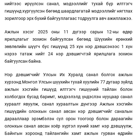
нийтээс ирүүлсэн санал, мэдээллийг тухай бүр илтгэгч
гишүүнд хүргүүлсэн бөгөөд шаардлагатай мэдээллийг нягтлах
зорилгоор эрх бүхий байгууллагаас тодруулга авч ажиллажээ.
Ажлын хэсэг 2025 оны 11 дүгээр сарын 12-ны өдөр
ярилцлагыг зохион байгуулсан бөгөөд Шүүхийн ерөнхий
зөвлөлийн шүүгч бус гишүүнд 25 хүн нэр дэвшсэнээс 1 хүн
нэрээ татаж нийт 24 нэр дэвшигчтэй ярилцлага зохион
байгуулсан байна.
Нэр дэвшигчийг Улсын Их Хуралд санал болгох ажлын
хүрээнд Монгол Улсын шүүхийн тухай хуулийн 77 дугаар зүйлд
ажлын хэсгийн гишүүд илтгэгч гишүүний тайлан болон
холбогдох бусад баримт, мэдээлэлд үндэслэн нууцаар санал
хураалт явуулж, санал хураалтын дүнгээр Ажлын хэсгийн
гишүүдийн олонхын санал авсан нэр дэвшигчийг саналын
дарааллаар эрэмбэлэн сул орон тоогоор болон дараагийн
олонхын санал авсан хоёр хүртэл хүний хамт нэр дэвшүүлж,
Байнгын хороонд тайлангийн хамт ажлын гурван өдрийн