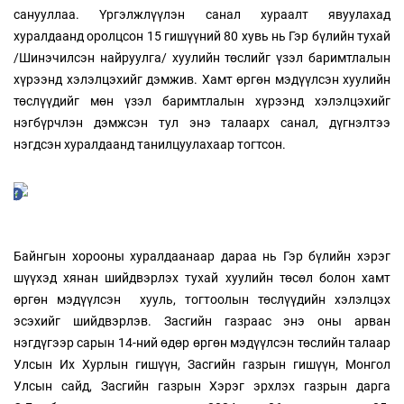
санууллаа. Үргэлжлүүлэн санал хураалт явуулахад
хуралдаанд оролцсон 15 гишүүний 80 хувь нь Гэр бүлийн тухай
/Шинэчилсэн найруулга/ хуулийн төслийг үзэл баримтлалын
хүрээнд хэлэлцэхийг дэмжив. Хамт өргөн мэдүүлсэн хуулийн
төслүүдийг мөн үзэл баримтлалын хүрээнд хэлэлцэхийг
нэгбүрчлэн дэмжсэн тул энэ талаарх санал, дүгнэлтээ
нэгдсэн хуралдаанд танилцуулахаар тогтсон.
Байнгын хорооны хуралдаанаар дараа нь Гэр бүлийн хэрэг
шүүхэд хянан шийдвэрлэх тухай хуулийн төсөл болон хамт
өргөн мэдүүлсэн хууль, тогтоолын төслүүдийн хэлэлцэх
эсэхийг шийдвэрлэв. Засгийн газраас энэ оны арван
нэгдүгээр сарын 14-ний өдөр өргөн мэдүүлсэн төслийн талаар
Улсын Их Хурлын гишүүн, Засгийн газрын гишүүн, Монгол
Улсын сайд, Засгийн газрын Хэрэг эрхлэх газрын дарга