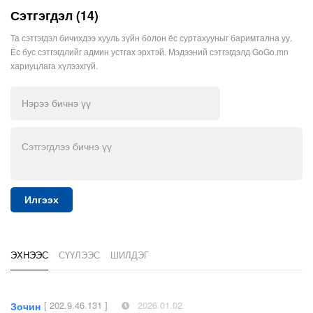
Сэтгэгдэл (14)
Та сэтгэгдэл бичихдээ хууль зүйн болон ёс суртахууныг баримтална уу.
Ёс бус сэтгэгдлийг админ устгах эрхтэй. Мэдээний сэтгэгдэлд GoGo.mn
хариуцлага хүлээхгүй.
Илгээх
ЭХНЭЭС
СҮҮЛЭЭС
ШИЛДЭГ
[ 202.9.46.131 ]
2026.01.02
Зочин