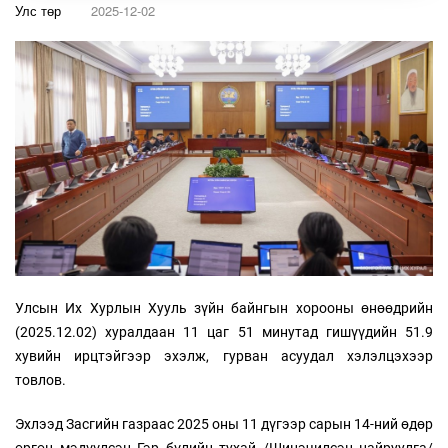
Улс төр
2025-12-02
Улсын Их Хурлын Хууль зүйн байнгын хорооны өнөөдрийн
(2025.12.02) хуралдаан 11 цаг 51 минутад гишүүдийн 51.9
хувийн ирцтэйгээр эхэлж, гурван асуудал хэлэлцэхээр
товлов.
Эхлээд Засгийн газраас 2025 оны 11 дүгээр сарын 14-ний өдөр