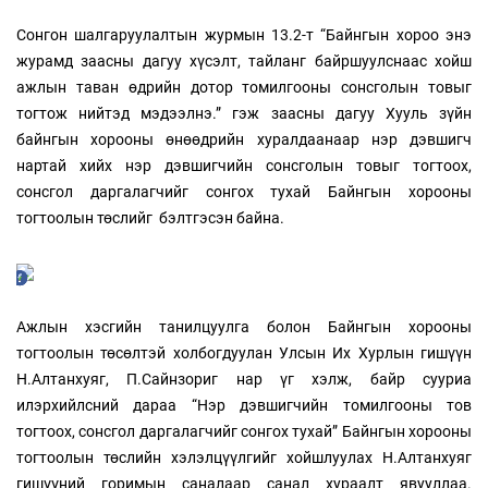
Сонгон шалгаруулалтын журмын 13.2-т “Байнгын хороо энэ
журамд заасны дагуу хүсэлт, тайланг байршуулснаас хойш
ажлын таван өдрийн дотор томилгооны сонсголын товыг
тогтож нийтэд мэдээлнэ.” гэж заасны дагуу Хууль зүйн
байнгын хорооны өнөөдрийн хуралдаанаар нэр дэвшигч
нартай хийх нэр дэвшигчийн сонсголын товыг тогтоох,
сонсгол даргалагчийг сонгох тухай Байнгын хорооны
тогтоолын төслийг бэлтгэсэн байна.
Ажлын хэсгийн танилцуулга болон Байнгын хорооны
тогтоолын төсөлтэй холбогдуулан Улсын Их Хурлын гишүүн
Н.Алтанхуяг, П.Сайнзориг нар үг хэлж, байр сууриа
илэрхийлсний дараа “Нэр дэвшигчийн томилгооны тов
тогтоох, сонсгол даргалагчийг сонгох тухай” Байнгын хорооны
тогтоолын төслийн хэлэлцүүлгийг хойшлуулах Н.Алтанхуяг
гишүүний горимын саналаар санал хураалт явууллаа.