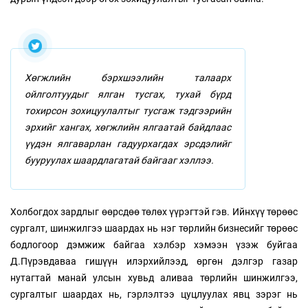
Хөгжлийн бэрхшээлийн талаарх
ойлголтуудыг ялган тусгах, тухай бүрд
тохирсон зохицуулалтыг тусгаж тэдгээрийн
эрхийг хангах, хөгжлийн ялгаатай байдлаас
үүдэн ялгаварлан гадуурхагдах эрсдэлийг
бууруулах шаардлагатай байгааг хэллээ.
Холбогдох зардлыг өөрсдөө төлөх үүрэгтэй гэв. Ийнхүү төрөөс
сургалт, шинжилгээ шаардах нь нэг төрлийн бизнесийг төрөөс
бодлогоор дэмжиж байгаа хэлбэр хэмээн үзэж буйгаа
Д.Пүрэвдаваа гишүүн илэрхийлээд, өргөн дэлгэр газар
нутагтай манай улсын хувьд аливаа төрлийн шинжилгээ,
сургалтыг шаардах нь, гэрлэлтээ цуцлуулах явц зэрэг нь