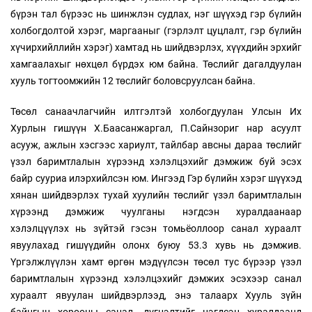
бүрэн тал бүрээс нь шинжлэн судлах, нэг шүүхэд гэр бүлийн
холбогдолтой хэрэг, маргааныг (гэрлэлт цуцлалт, гэр бүлийн
хүчирхийллийн хэрэг) хамтад нь шийдвэрлэх, хүүхдийн эрхийг
хамгаалахыг нөхцөл бүрдэх юм байна. Төслийг дагалдуулан
хууль тогтоомжийн 12 төслийг боловсруулсан байна.
Төсөл санаачлагчийн илтгэлтэй холбогдуулан Улсын Их
Хурлын гишүүн Х.Баасанжаргал, П.Сайнзориг нар асуулт
асууж, ажлын хэсгээс хариулт, тайлбар авсны дараа төслийг
үзэл баримтлалын хүрээнд хэлэлцэхийг дэмжиж буй эсэх
байр сууриа илэрхийлсэн юм. Ингээд Гэр бүлийн хэрэг шүүхэд
хянан шийдвэрлэх тухай хуулийн төслийг үзэл баримтлалын
хүрээнд дэмжиж чуулганы нэгдсэн хуралдаанаар
хэлэлцүүлэх нь зүйтэй гэсэн томьёоллоор санал хураалт
явуулахад гишүүдийн олонх буюу 53.3 хувь нь дэмжив.
Үргэлжлүүлэн хамт өргөн мэдүүлсэн төсөл тус бүрээр үзэл
баримтлалын хүрээнд хэлэлцэхийг дэмжих эсэхээр санал
хураалт явуулан шийдвэрлээд, энэ талаарх Хууль зүйн