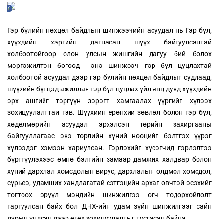
Гэр бүлийн нөхцөл байдлын шинжээчийн асуудал нь Гэр бүл,
хүүхдийн хэргийн дагнасан шүүх байгуулсантай
холбоотойгоор олон улсын жишгийн дагуу бий болох
мэргэжилтэн бөгөөд энэ шинжээч гэр бүл цуцлахтай
холбоотой асуудал дээр гэр бүлийн нөхцөл байдлыг судлаад,
шүүхийн бүтцэд ажиллан гэр бүл цуцлах үйл явц дунд хүүхдийн
эрх ашгийг тэргүүн зэрэгт хамгаалах үүргийг хүлээх
зохицуулалттай гэв. Шүүхийн ерөнхий зөвлөл болон гэр бүл,
хөдөлмөрийн асуудал эрхэлсэн төрийн захиргааны
байгууллагаас энэ төрлийн хүний нөөцийг бэлтгэх үүрэг
хүлээдэг хэмээн хариулсан. Гэрлэхийг хүсэгчид гэрлэлтээ
бүртгүүлэхээс өмнө бэлгийн замаар дамжих халдвар болон
хүний дархлал хомсдолын вирус, дархлалын олдмол хомсдол,
сүрьеэ, удамших хандлагатай сэтгэцийн архаг өвчтэй эсэхийг
тогтоох эрүүл мэндийн шинжилгээ өгч тодорхойлолт
гаргуулсан байх бол ДНХ-ийн удам зүйн шинжилгээг сайн
дурын үндсэн дээр өгөх зохицуулалтыг тусгасан байна.