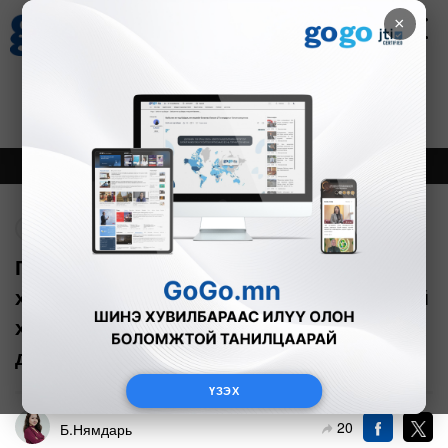
×
Цаг агаар
Зурхай
Валютын ханш
30
8.08
$
3594₮
Онцлох
Шинэ
Тренд
Буцах
Гэр бүлийн тухай болон Гэр бүлийн
хэрэг шүүхэд хянан шийдвэрлэх тухай
хуулийн төслүүдийг хэлэлцэхийг
дэмжлээ
ҮЗЭХ
20
Б.Нямдарь