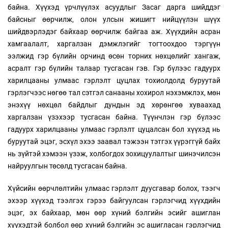
байна. Хүүхэд үрчлүүлэх асуудлыг Засаг дарга шийддэг
байсныг өөрчилж, олон улсын жишигт нийцүүлэн шүүх
шийдвэрлэдэг байхаар өөрчилж байгаа аж. Хүүхдийн асран
хамгаалалт, харгалзан дэмжлэгийг тогтоохдоо тэргүүн
ээлжид гэр бүлийн орчинд өсөн торних нөхцөлийг хангаж,
асралт гэр бүлийн талаар тусгасан гэв. Гэр бүлээс гадуурх
харилцааны улмаас гэрлэлт цуцлах тохиолдолд буруутай
гэрлэгчээс нөгөө тал сэтгэл санааны хохирол нэхэмжлэх, мөн
энэхүү нөхцөл байдлыг дундын эд хөрөнгөө хуваахад
харгалзан үзэхээр тусгасан байна. Түүнчлэн гэр бүлээс
гадуурх харилцааны улмаас гэрлэлт цуцалсан бол хүүхэд нь
буруутай эцэг, эсхүл эхээ заавал тэжээн тэтгэх үүрэггүй байх
нь зүйтэй хэмээн үзэж, холбогдох зохицуулалтыг шинэчилсэн
найруулгын төсөлд тусгасан байна.
Хүйсийн өөрчлөлтийн улмаас гэрлэлт дуусгавар болох, тээгч
эхээр хүүхэд тээлгэх гэрээ байгуулсан гэрлэгчид хүүхдийн
эцэг, эх байхаар, мөн өөр хүний бэлгийн эсийг ашиглан
хүүхэдтэй болбол өөр хүний бэлгийн эс ашигласан гэрлэгчид