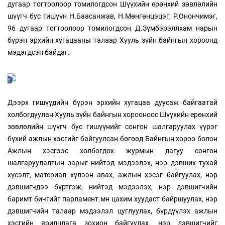
дугаар тогтоолоор томилогдсон Шүүхийн ерөнхий зөвлөлийн
шүүгч бус гишүүн Н.Баасанжав, Н.Мөнгөнцэцэг, Р.Онончимэг,
96 дугаар тогтоолоор томилогдсон Д.Зүмбэрэллхам нарын
бүрэн эрхийн хугацааны талаар Хууль зүйн байнгын хороонд
мэдэгдсэн байдаг.
Дээрх гишүүдийн бүрэн эрхийн хугацаа дуусаж байгаатай
холбогдуулан Хууль зүйн байнгын хорооноос Шүүхийн ерөнхий
зөвлөлийн шүүгч бус гишүүнийг сонгон шалгаруулах үүрэг
бүхий ажлын хэсгийг байгуулсан бөгөөд Байнгын хороо болон
Ажлын хэсгээс холбогдох журмын дагуу сонгон
шалгаруулалтын зарыг нийтэд мэдээлэх, нэр дэвших тухай
хүсэлт, материал хүлээн авах, ажлын хэсэг байгуулах, нэр
дэвшигчдээ бүртгэж, нийтэд мэдээлэх, нэр дэвшигчийн
баримт бичгийг парламент.мн цахим хуудаст байршуулах, нэр
дэвшигчийн талаар мэдээлэл цуглуулах, бүрдүүлэх ажлын
хэсгийн ярилцлага зохион байгуулах, нэр дэвшигчийг