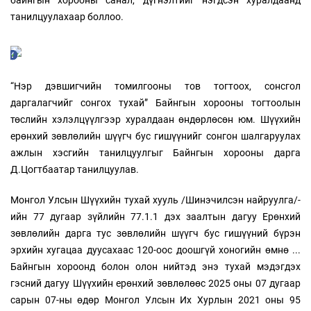
байнгын хорооны санал, дүгнэлтийг нэгдсэн хуралдаанд
танилцуулахаар боллоо.
“Нэр дэвшигчийн томилгооны тов тогтоох, сонсгол
даргалагчийг сонгох тухай” Байнгын хорооны тогтоолын
төслийн хэлэлцүүлгээр хуралдаан өндөрлөсөн юм. Шүүхийн
ерөнхий зөвлөлийн шүүгч бус гишүүнийг сонгон шалгаруулах
ажлын хэсгийн танилцуулгыг Байнгын хорооны дарга
Д.Цогтбаатар танилцуулав.
Монгол Улсын Шүүхийн тухай хууль /Шинэчилсэн найруулга/-
ийн 77 дугаар зүйлийн 77.1.1 дэх заалтын дагуу Ерөнхий
зөвлөлийн дарга тус зөвлөлийн шүүгч бус гишүүний бүрэн
эрхийн хугацаа дуусахаас 120-оос доошгүй хоногийн өмнө ...
Байнгын хороонд болон олон нийтэд энэ тухай мэдэгдэх
гэсний дагуу Шүүхийн ерөнхий зөвлөлөөс 2025 оны 07 дугаар
сарын 07-ны өдөр Монгол Улсын Их Хурлын 2021 оны 95