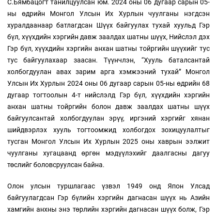
С.Бямбацогт танилцуулсан юм. 2024 оны 06 дугаар сарын 05-
ны өдрийн Монгол Улсын Их Хурлын чуулганы нэгдсэн
хуралдаанаар батлагдсан Шүүх байгуулах тухай хуульд Гэр
бүл, хүүхдийн хэргийн давж заалдах шатны шүүх, Нийслэл дэх
Гэр бүл, хүүхдийн хэргийн анхан шатны тойргийн шүүхийг тус
тус байгуулахаар заасан. Түүнчлэн, “Хууль баталсантай
холбогдуулан авах зарим арга хэмжээний тухай” Монгол
Улсын Их Хурлын 2024 оны 06 дугаар сарын 05-ны өдрийн 68
дугаар тогтоолын 4-т нийслэлд Гэр бүл, хүүхдийн хэргийн
анхан шатны тойргийн болон давж заалдах шатны шүүх
байгуулсантай холбогдуулан эрүү, иргэний хэргийг хянан
шийдвэрлэх хууль тогтоомжид холбогдох зохицуулалтыг
тусган Монгол Улсын Их Хурлын 2025 оны хаврын ээлжит
чуулганы хугацаанд өргөн мэдүүлэхийг даалгасны дагуу
төслийг боловсруулсан байна.
Олон улсын туршлагаас үзвэл 1949 онд Япон Улсад
байгуулагдсан Гэр бүлийн хэргийн дагнасан шүүх нь Азийн
хамгийн анхны энэ төрлийн хэргийн дагнасан шүүх болж, Гэр