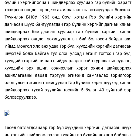
бүлийн хэргийг хянан шийдвэрлэх хуулиар гэр бүлийн хэрэгт
тохирсон онцлог процесс ажиллагааг нь зохицуулдаг болжээ.
Түүнчлэн БНСУ 1963 онд Сөүл хотын Гэр бүлийн хэргийн
дагнасан шүүх байгуулагдан гэр бүлийн хэргийг дагнан хянан
шийдвэрлэх бие даасан хуулиар гэр бүлийн хэргийг хянан
шийдвэрлэх онцлог зохицуулалтыг бий болгосон байдаг аж.
Иймд Монгол Улс анх удаа Гэр бүл, хүүхдийн хэргийн дагнасан
шүүхтэй болж байгаа тул олон улсад нэгэнт тогтсон гэр бүл,
хүүхдийн хэргийг хянан шийдвэрлэдэг сайн туршлагыг судлан,
хүүхдийн эрх ашиг, сонирхлыг хэрэг хянан шийдвэрлэх
ажиллагааны явцад тэргүүн эгнээнд хамгаалах зорилгоор
олон улсын жишигт нийцүүлэн Гэр бүлийн хэрэг шүүхэд хянан
шийдвэрлэх тухай хуулийн төслийг 5 бүлэг 40 зүйлтэйгээр
боловсруулжээ.
Төсөл батлагдсанаар гэр бүл хүүхдийн хэргийн дагнасан шүүх
нь хэргийг шийдвэрлэхдээ тухайн гэр бүлийн нөхцөл байдлыг