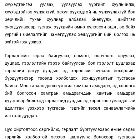
хүүхэдтэйгээ уулзах, уулзуулах үүргийг хуульчилж,
хүүхэдтэйгээ уулзахгүй, эсхүл хүүхэдтэй нь уулзуулахгүй бол
Зөрчлийн тухай хуулиар албадан биелүүлж, шийтгэл
оногдуулахаар тусгаж, хүүхдийн өмнө хүлээсэн эцэг, эх байх
үүргийн биелэлтийг нэмэгдүүлэх хөшүүргийг бий болгох нь
зүйтэй гэж үзжээ.
Гэрлэлтийн гэрээ байгуулах, нэмэлт, өөрчлөлт оруулах,
цуцлах, гэрлэлтийн гэрээ байгуулсан бол гэрлэлт цуцлахад
гэрээний дагуу дундын эд хөрөнгийг хуваах нөхцөлийг
бүрдүүлэхээр төсөлд холбогдох зохицуулалтыг тусгасан
байна. Мөн таваас доошгүй жил хамтран амьдарч, эд хөрөнгө
бий болгосон хамтран амьдрагчдын хамтын амьдрал
дуусгавар болоход гэрлэгчид дундын эд хөрөнгөө хуваадагтай
адилтган үзэхээр тусгасан гэдгийг төсөл санаачлагчийн
илтгэлд дурдав.
Цус ойртолтоос сэргийлж, гэрлэлт бүртгүүлэхээс өмнө садан
төрлийн холбоотой эсэхээ шалгуулж болохоор тусгасан