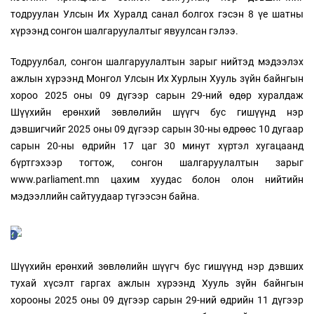
тодруулан Улсын Их Хуралд санал болгох гэсэн 8 үе шатны
хүрээнд сонгон шалгаруулалтыг явуулсан гэлээ.
Тодруулбал, сонгон шалгаруулалтын зарыг нийтэд мэдээлэх
ажлын хүрээнд Монгол Улсын Их Хурлын Хууль зүйн байнгын
хороо 2025 оны 09 дүгээр сарын 29-ний өдөр хуралдаж
Шүүхийн ерөнхий зөвлөлийн шүүгч бус гишүүнд нэр
дэвшигчийг 2025 оны 09 дүгээр сарын 30-ны өдрөөс 10 дугаар
сарын 20-ны өдрийн 17 цаг 30 минут хүртэл хугацаанд
бүртгэхээр тогтож, сонгон шалгаруулалтын зарыг
www.parliament.mn цахим хуудас болон олон нийтийн
мэдээллийн сайтуудаар түгээсэн байна.
Шүүхийн ерөнхий зөвлөлийн шүүгч бус гишүүнд нэр дэвших
тухай хүсэлт гаргах ажлын хүрээнд Хууль зүйн байнгын
хорооны 2025 оны 09 дүгээр сарын 29-ний өдрийн 11 дүгээр