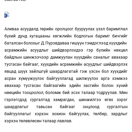
Аливаа асуудалд төрийн оролцоог бууруулах үзэл баримтлал
бүхий дунд хугацааны хөгжлийн бодлогын баримт бичгийг
баталсан болохыг Д.Пүрэвдаваа гишүүн тэмдэглээд хүүхдийн
асрамжийн асуудлыг шийдвэрлэхдээ гэр бүлийн нөхцөл
байдлын шинжээчээр дамжуулан хүүхдийн саналыг авахаар
тусгасан байгааг, хүүхдийн асрамжийн асуудлыг шийдвэрлэх
явцад шүүх зайлшгүй шаардлагатай гэж үзсэн бол хүүхдийг
асран хүмүүжүүлэх байгууллагад шилжүүлэх арга хэмжээ
авахаар тусгасан байгаагийн эдийн засгийн болон хүний
нөөцийн тооцоолол, боломж бий эсэх талаар тодруулав. Мөн
гэрлэгсдэд сургалтад хамрагдах, шинжилгээ өгөх зэрэг
шаардлагыг тавьсан байгааг онцлоод сургалтын
байгууллагыг хэрхэн зохион байгуулах, төлбөр, зардлыг
хэрхэн төлөвлөсөн талаар лавлав.