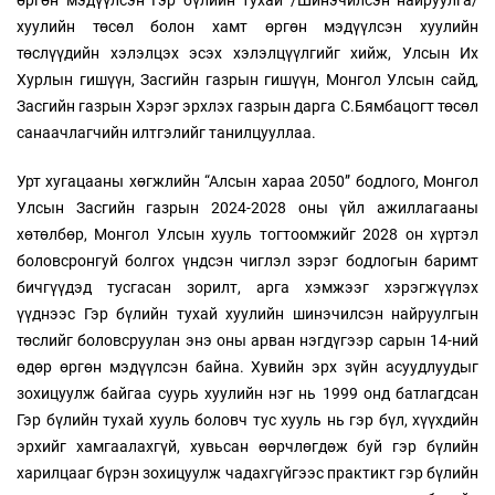
өргөн мэдүүлсэн Гэр бүлийн тухай /Шинэчилсэн найруулга/
хуулийн төсөл болон хамт өргөн мэдүүлсэн хуулийн
төслүүдийн хэлэлцэх эсэх хэлэлцүүлгийг хийж, Улсын Их
Хурлын гишүүн, Засгийн газрын гишүүн, Монгол Улсын сайд,
Засгийн газрын Хэрэг эрхлэх газрын дарга С.Бямбацогт төсөл
санаачлагчийн илтгэлийг танилцууллаа.
Урт хугацааны хөгжлийн “Алсын хараа 2050” бодлого, Монгол
Улсын Засгийн газрын 2024-2028 оны үйл ажиллагааны
хөтөлбөр, Монгол Улсын хууль тогтоомжийг 2028 он хүртэл
боловсронгуй болгох үндсэн чиглэл зэрэг бодлогын баримт
бичгүүдэд тусгасан зорилт, арга хэмжээг хэрэгжүүлэх
үүднээс Гэр бүлийн тухай хуулийн шинэчилсэн найруулгын
төслийг боловсруулан энэ оны арван нэгдүгээр сарын 14-ний
өдөр өргөн мэдүүлсэн байна. Хувийн эрх зүйн асуудлуудыг
зохицуулж байгаа суурь хуулийн нэг нь 1999 онд батлагдсан
Гэр бүлийн тухай хууль боловч тус хууль нь гэр бүл, хүүхдийн
эрхийг хамгаалахгүй, хувьсан өөрчлөгдөж буй гэр бүлийн
харилцааг бүрэн зохицуулж чадахгүйгээс практикт гэр бүлийн