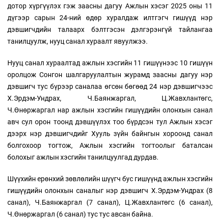
дотор хүргүүлэх гэж заасны дагуу Ажлын хэсэг 2025 оны 11
дүгээр сарын 24-ний өдөр хуралдаж илтгэгч гишүүд нэр
дэвшигчдийн талаарх бэлтгэсэн дэлгэрэнгүй тайлангаа
танилцуулж, нууц санал хураалт явуулжээ.
Нууц санал хураалтад ажлын хэсгийн 11 гишүүнээс 10 гишүүн
оролцож Сонгон шалгаруулалтын журамд заасны дагуу нэр
дэвшигч тус бүрээр саналаа өгсөн бөгөөд 24 нэр дэвшигчээс
Х.Эрдэм-Ундрах, Ч.Баянжаргал, Ц.Жавхлантөгс,
Ч.Өнөржаргал нар ажлын хэсгийн гишүүдийн олонхын санал
авч сул орон тоонд дэвшүүлэх тоо бүрдсэн тул Ажлын хэсэг
дээрх нэр дэвшигчдийг Хууль зүйн байнгын хороонд санал
болгохоор тогтож, Ажлын хэсгийн тогтоолыг баталсан
болохыг ажлын хэсгийн танилцуулгад дурдав.
Шүүхийн ерөнхий зөвлөлийн шүүгч бус гишүүнд ажлын хэсгийн
гишүүдийн олонхын саналыг нэр дэвшигч Х.Эрдэм-Ундрах (8
санал), Ч.Баянжаргал (7 санал), Ц.Жавхлантөгс (6 санал),
Ч.Өнөржаргал (6 санал) тус тус авсан байна.