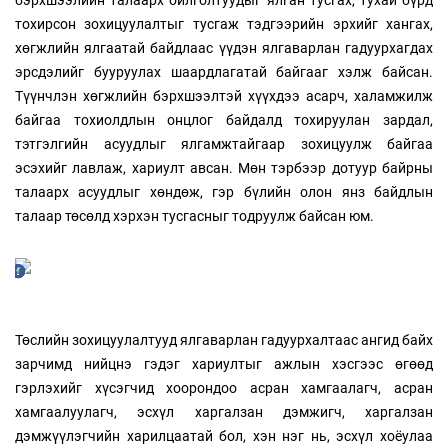
бэрхшээлийн талаарх ойлголтуудыг ялган тусгах, тухай бүрд
тохирсон зохицуулалтыг тусгаж тэдгээрийн эрхийг хангах,
хөгжлийн ялгаатай байдлаас үүдэн ялгаварлан гадуурхагдах
эрсдэлийг бууруулах шаардлагатай байгааг хэлж байсан.
Түүнчлэн хөгжлийн бэрхшээлтэй хүүхдээ асарч, халамжилж
байгаа тохиолдлын онцлог байдалд тохируулан зардал,
тэтгэлгийн асуудлыг ялгамжтайгаар зохицуулж байгаа
эсэхийг лавлаж, хариулт авсан. Мөн тэрбээр дотуур байрны
талаарх асуудлыг хөндөж, гэр бүлийн олон янз байдлын
талаар төсөлд хэрхэн тусгасныг тодруулж байсан юм.
Төслийн зохицуулалтууд ялгаварлан гадуурхалтаас ангид байх
зарчимд нийцнэ гэдэг хариултыг ажлын хэсгээс өгөөд
гэрлэхийг хүсэгчид хоорондоо асран хамгаалагч, асран
хамгаалуулагч, эсхүл харгалзан дэмжигч, харгалзан
дэмжүүлэгчийн харилцаатай бол, хэн нэг нь, эсхүл хоёулаа