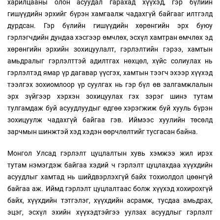
харилцааны олон асуудал гарахад хүүхэд, гэр бүлийн
гишүүдийн эрхийг бүрэн хамгаалж чадахгүй байгааг илтгэлд
дурдсан. Гэр бүлийн гишүүдийн хөрөнгийн эрх буюу
гэрлэгчдийн дундаа хэсгээр өмчлөх, эсхүл хамтран өмчлөх эд
хөрөнгийн эрхийн зохицуулалт, гэрлэлтийн гэрээ, хамтын
амьдралыг гэрлэлттэй адилтгах нөхцөл, хүйс солиулах нь
гэрлэлтэд ямар үр дагавар үүсгэх, хамтын тээгч эхээр хүүхэд
тээлгэх зохиомлоор үр суулгах нь гэр бүл өв залгамжлалын
эрх зүйгээр хэрхэн зохицуулах гэх зэрэг шинэ тутам
тулгамдаж буй асуудлуудыг өдгөө хэрэгжиж буй хууль бүрэн
зохицуулж чадахгүй байгаа гэв. Иймээс хуулийн төсөлд
зарчмын шинжтэй хэд хэдэн өөрчлөлтийг тусгасан байна.
Монгол Улсад гэрлэлт цуцлалтын хувь хэмжээ жил ирэх
тутам нэмэгдэж байгаа хэдий ч гэрлэлт цуцлахдаа хүүхдийн
асуудлыг хамтад нь шийдвэрлэхгүй байх тохиолдол цөөнгүй
байгаа аж. Иймд гэрлэлт цуцлалтаас болж хүүхэд хохирохгүй
байх, хүүхдийн тэтгэлэг, хүүхдийн асрамж, тусдаа амьдрах,
эцэг, эсхүл эхийн хүүхэдтэйгээ уулзах асуудлыг гэрлэлт