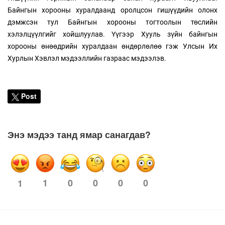
Байнгын хорооны хуралдаанд оролцсон гишүүдийн олонх
дэмжсэн тул Байнгын хорооны тогтоолын төслийн
хэлэлцүүлгийг хойшлуулав. Үүгээр Хууль зүйн байнгын
хорооны өнөөдрийн хуралдаан өндөрлөлөө гэж Улсын Их
Хурлын Хэвлэл мэдээллийн газраас мэдээлэв.
Post
Энэ мэдээ танд ямар санагдав?
1
0
0
0
0
1