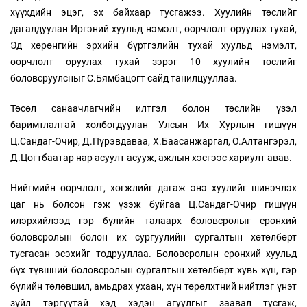
хүүхдийн эцэг, эх байхаар тусгажээ. Хуулийн төслийг
дагалдуулан Иргэний хуульд нэмэлт, өөрчлөлт оруулах тухай,
Эд хөрөнгийн эрхийн бүртгэлийн тухай хуульд нэмэлт,
өөрчлөлт оруулах тухай зэрэг 10 хуулийн төслийг
боловсруулсныг С.Бямбацогт сайд танилцууллаа.
Төсөл санаачлагчийн илтгэл болон төслийн үзэл
баримтлалтай холбогдуулан Улсын Их Хурлын гишүүн
Ц.Сандаг-Очир, Д.Пүрэвдаваа, Х.Баасанжаргал, О.Алтангэрэл,
Д.Цогтбаатар нар асуулт асууж, ажлын хэсгээс хариулт авав.
Нийгмийн өөрчлөлт, хөгжлийг дагаж энэ хуулийг шинэчлэх
цаг нь болсон гэж үзэж буйгаа Ц.Сандаг-Очир гишүүн
илэрхийлээд гэр бүлийн талаарх боловсролыг ерөнхий
боловсролын болон их сургуулийн сургалтын хөтөлбөрт
тусгасан эсэхийг тодрууллаа. Боловсролын ерөнхий хуульд
бүх түвшний боловсролын сургалтын хөтөлбөрт хувь хүн, гэр
бүлийн төлөвшил, амьдрах ухаан, хүн төрөлхтний нийтлэг үнэт
зүйл тэргүүтэй хэд хэдэн агуулгыг заавал тусгаж,