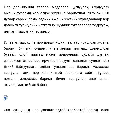
Нэр дэвшигчийн талаар мэдээлэл цуглуулах, бүрдүүлэх
ажлын хүрээнд холбогдох журмыг баримтлан 2025 оны 10
дугаар сарын 22-ны өдрийн Ажлын хэсгийн хуралдаанаар нэр
дэвшигч тус бүрийн илтгэгч гишүүнийг сугалаагаар тодруулж,
илтгэгч гишүүнийг томилсон.
Илтгэгч гишүүд нь нэр дэвшигчдийн талаар ирүүлсэн хүсэлт,
баримт бичгийг судалж, үнэн зөвийг нягтлах, хэвлүүлсэн
бүтээл, олон нийтэд өгсөн мэдээллийг судалж дүгнэх,
сонирхсон этгээдээс ирүүлсэн асуулт, саналыг судлах, эрх
бүхий байгууллага, албан тушаалтнаас баримт, мэдээлэл
гаргуулан авч, нэр дэвшигчтэй ярилцлага хийх, түүнээс
нэмэлт мэдээлэл, баримт бичиг гаргуулан авах зэрэг
ажиллагааг хийсэн байна.
Энэ хугацаанд нэр дэвшигчидтэй холбоотой иргэд, олон