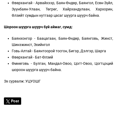
Өвөрхангай - Арвайхээр, Баян-Өндөр, Баянгол, Есөн-Зүйл,
Зүүнбаян-Улаан, Төгрөг, Хайрхандулаан, Хархорин,
Өлзийт сумдын нутгаар цасаг шуурга шуурч байна.
Шороон шуурга шуурч буй аймаг, сумд:
Баянхонгор - Баацагаан, Баян-Өндөр, Баянговь, Жинст,
Шинэжинст, Эхийнгол
Говь-Алтай - Баянтоорой тосгон, Бигэр, Дэлгэр, Шарга
Өвөрхангай - Бат-Өлзий
Өмнөговь - Булган, Мандал-Овоо, Цогт-Овоо, Цогтцэций
шороон шуурга шуурч байна.
Эх сурвалж: УЦУОШГ
Post