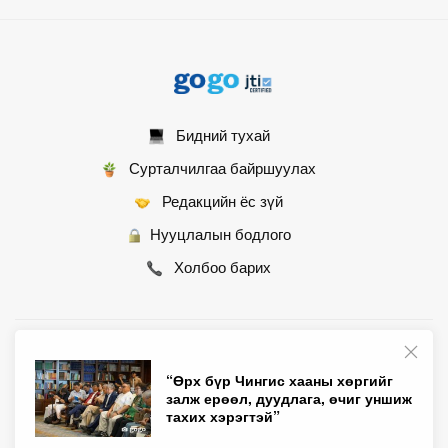
Бидний тухай
Сурталчилгаа байршуулах
Редакцийн ёс зүй
Нууцлалын бодлого
Холбоо барих
© 2007 - 2026 Монгол Контент ХХК • Бүх эрх хуулиар хамгаалагдсан
“Өрх бүр Чингис хааны хөргийг
залж ерөөл, дуудлага, өчиг уншиж
тахих хэрэгтэй”