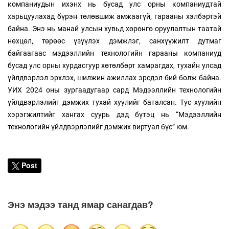
компаниудын ихэнх нь бусад улс орны компаниудтай
харьцуулахад бүрэн төлөвшиж амжаагүй, гарааны хэлбэртэй
байна. Энэ нь манай улсын хувьд хөрөнгө оруулалтын таатай
нөхцөл, төрөөс үзүүлэх дэмжлэг, санхүүжилт дутмаг
байгаагаас мэдээллийн технологийн гарааны компаниуд
бусад улс орны хурдасгуур хөтөлбөрт хамрагдах, тухайн улсад
үйлдвэрлэл эрхлэх, шилжин ажиллах эрсдэл бий болж байна.
УИХ 2024 оны зургаадугаар сард Мэдээллийн технологийн
үйлдвэрлэлийг дэмжих тухай хуулийг баталсан. Тус хуулийн
хэрэгжилтийг хангах суурь дэд бүтэц нь “Мэдээллийн
технологийн үйлдвэрлэлийг дэмжих виртуал бүс” юм.
Post
Энэ мэдээ танд ямар санагдав?