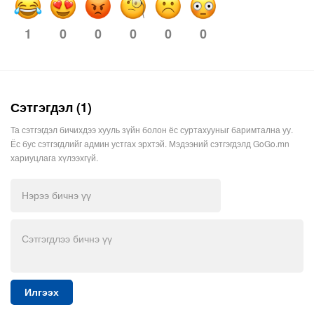
1
0
0
0
0
0
Сэтгэгдэл (1)
Та сэтгэгдэл бичихдээ хууль зүйн болон ёс суртахууныг баримтална уу.
Ёс бус сэтгэгдлийг админ устгах эрхтэй. Мэдээний сэтгэгдэлд GoGo.mn
хариуцлага хүлээхгүй.
Илгээх