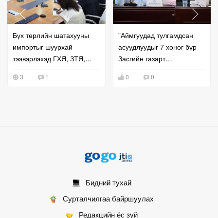
Бүх төрлийн шатахууны
"Аймгуудад тулгамдсан
импортыг шуурхай
асуудлуудыг 7 хоног бүр
тээвэрлэхэд ГХЯ, ЗТЯ,
Засгийн газарт
БХЯ хамтран ажиллана гэв
танилцуулж,
3
1
0
0
шийдвэрлүүлнэ"
Бидний тухай
Сурталчилгаа байршуулах
Редакцийн ёс зүй