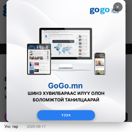
×
Цаг агаар
Зурхай
Валютын ханш
27
8.07
$
3594₮
Онцлох
Шинэ
Тренд
Буцах
Виртуал бүсэд бүртгүүлсэн аж ахуйн
нэгжүүд орлогын албан татвараас
хөнгөлүүлэх боломжтой
ҮЗЭХ
10
А.Номин
Улс төр
2025-09-17