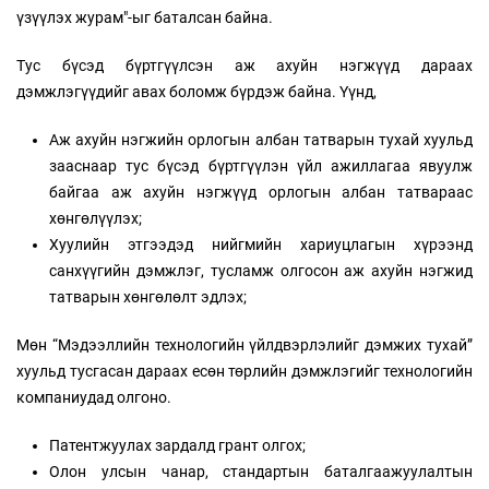
үзүүлэх журам"-ыг баталсан байна.
Тус бүсэд бүртгүүлсэн аж ахуйн нэгжүүд дараах
дэмжлэгүүдийг авах боломж бүрдэж байна. Үүнд,
Аж ахуйн нэгжийн орлогын албан татварын тухай хуульд
зааснаар тус бүсэд бүртгүүлэн үйл ажиллагаа явуулж
байгаа аж ахуйн нэгжүүд орлогын албан татвараас
хөнгөлүүлэх;
Хуулийн этгээдэд нийгмийн хариуцлагын хүрээнд
санхүүгийн дэмжлэг, тусламж олгосон аж ахуйн нэгжид
татварын хөнгөлөлт эдлэх;
Мөн “Мэдээллийн технологийн үйлдвэрлэлийг дэмжих тухай”
хуульд тусгасан дараах есөн төрлийн дэмжлэгийг технологийн
компаниудад олгоно.
Патентжуулах зардалд грант олгох;
Олон улсын чанар, стандартын баталгаажуулалтын