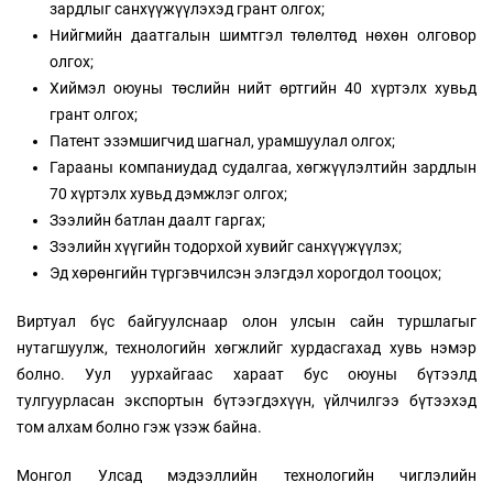
зардлыг санхүүжүүлэхэд грант олгох;
Нийгмийн даатгалын шимтгэл төлөлтөд нөхөн олговор
олгох;
Хиймэл оюуны төслийн нийт өртгийн 40 хүртэлх хувьд
грант олгох;
Патент эзэмшигчид шагнал, урамшуулал олгох;
Гарааны компаниудад судалгаа, хөгжүүлэлтийн зардлын
70 хүртэлх хувьд дэмжлэг олгох;
Зээлийн батлан даалт гаргах;
Зээлийн хүүгийн тодорхой хувийг санхүүжүүлэх;
Эд хөрөнгийн түргэвчилсэн элэгдэл хорогдол тооцох;
Виртуал бүс байгуулснаар олон улсын сайн туршлагыг
нутагшуулж, технологийн хөгжлийг хурдасгахад хувь нэмэр
болно. Уул уурхайгаас хараат бус оюуны бүтээлд
тулгуурласан экспортын бүтээгдэхүүн, үйлчилгээ бүтээхэд
том алхам болно гэж үзэж байна.
Монгол Улсад мэдээллийн технологийн чиглэлийн