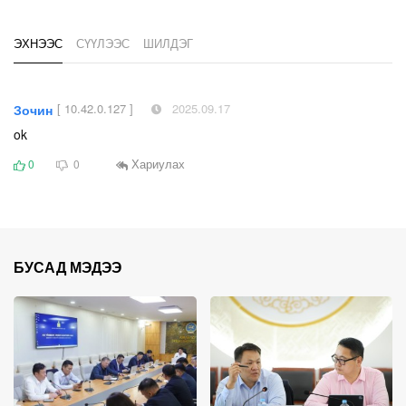
ЭХНЭЭС
СҮҮЛЭЭС
ШИЛДЭГ
[ 10.42.0.127 ]
2025.09.17
Зочин
ok
Хариулах
0
0
БУСАД МЭДЭЭ