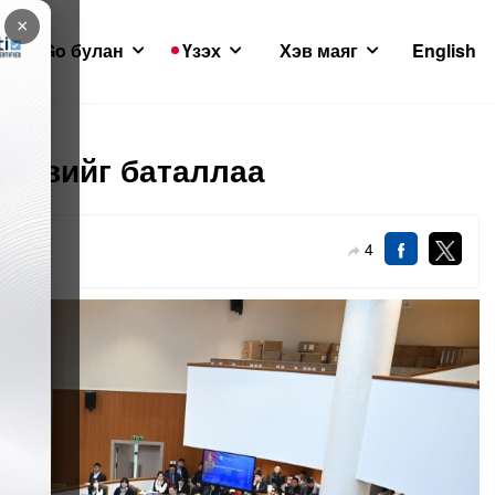
×
GoGo булан
Үзэх
Хэв маяг
English
төсвийг баталлаа
4
12-05