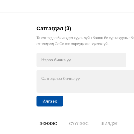
Сэтгэгдэл (3)
Та сэтгэгдэл бичихдээ хууль зүйн болон ёс суртахууныг б
сэтгэгдэлд GoGo.mn хариуцлага хүлээхгүй.
Илгээх
ЭХНЭЭС
СҮҮЛЭЭС
ШИЛДЭГ