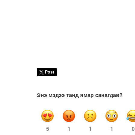
Post
Энэ мэдээ танд ямар санагдав?
1
1
1
0
5