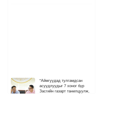
"Аймгуудад тулгамдсан
асуудлуудыг 7 хоног бүр
Засгийн газарт танилцуулж,
шийдвэрлүүлнэ"
12 цагийн өмнө
Дуучин Ариана Гранде шинэ
цомгоо танилцууллаа
1
2
13 цагийн өмнө