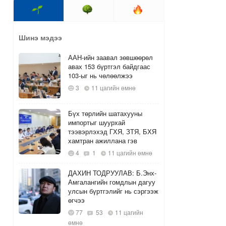
Шинэ мэдээ
ААН-ийн заавал зөвшөөрөл
авах 153 бүртгэл байдгаас
103-ыг нь чөлөөлжээ
3
11 цагийн өмнө
Бүх төрлийн шатахууны
импортыг шуурхай
тээвэрлэхэд ГХЯ, ЗТЯ, БХЯ
хамтран ажиллана гэв
4
1
11 цагийн өмнө
ДАХИН ТОДРУУЛАВ: Б.Энх-
Амгалангийн гомдлын дагуу
улсын бүртгэлийг нь сэргээж
өгчээ
77
53
11 цагийн
өмнө