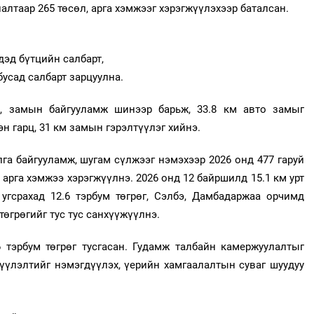
лтаар 265 төсөл, арга хэмжээг хэрэгжүүлэхээр баталсан.
дэд бүтцийн салбарт,
 бусад салбарт зарцуулна.
м, замын байгууламж шинээр барьж, 33.8 км авто замыг
н гарц, 31 км замын гэрэлтүүлэг хийнэ.
га байгууламж, шугам сүлжээг нэмэхээр 2026 онд 477 гаруй
 арга хэмжээ хэрэгжүүлнэ. 2026 онд 12 байршилд 15.1 км урт
угсрахад 12.6 тэрбум төгрөг, Сэлбэ, Дамбадаржаа орчимд
төгрөгийг тус тус санхүүжүүлнэ.
 тэрбум төгрөг тусгасан. Гудамж талбайн камержуулалтыг
үүлэлтийг нэмэгдүүлэх, үерийн хамгаалалтын суваг шуудуу