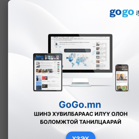
Мэдээ
Нийслэлийн 2026 оны 
Б.Эрдэнэчимэг
ТӨСӨВ
2025-
ҮЗЭХ