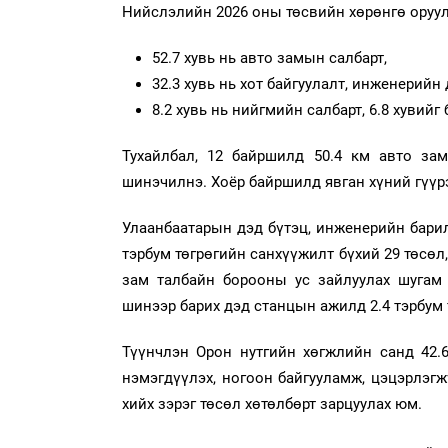
Нийслэлийн 2026 оны төсвийн хөрөнгө оруула
52.7 хувь нь авто замын салбарт,
32.3 хувь нь хот байгуулалт, инженерийн 
8.2 хувь нь нийгмийн салбарт, 6.8 хувийг
Тухайлбал, 12 байршилд 50.4 км авто за
шинэчилнэ. Хоёр байршилд явган хүний гүүрэ
Улаанбаатарын дэд бүтэц, инженерийн барил
тэрбум төгрөгийн санхүүжилт бүхий 29 төсөл,
зам талбайн борооны ус зайлуулах шугам 
шинээр барих дэд станцын ажилд 2.4 тэрбум 
Түүнчлэн Орон нутгийн хөгжлийн санд 42.6
нэмэгдүүлэх, ногоон байгууламж, цэцэрлэгж
хийх зэрэг төсөл хөтөлбөрт зарцуулах юм.