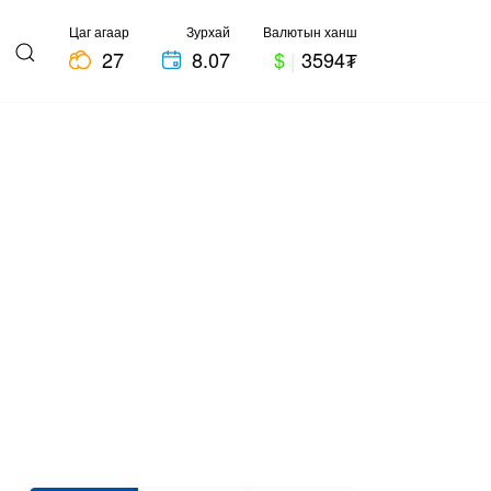
Цаг агаар
Зурхай
Валютын ханш
27
8.07
$
|
3594₮