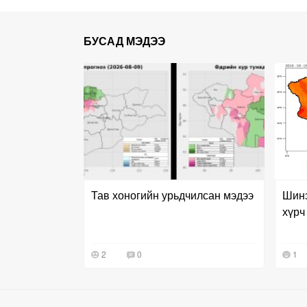
БУСАД МЭДЭЭ
Тав хоногийн урьдчилсан мэдээ
Шинэ
хүрч
2
0
1