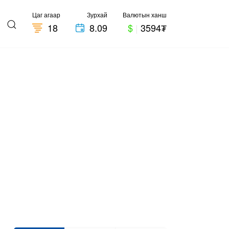
Цаг агаар
Зурхай
Валютын ханш
18
8.09
$
|
3594₮