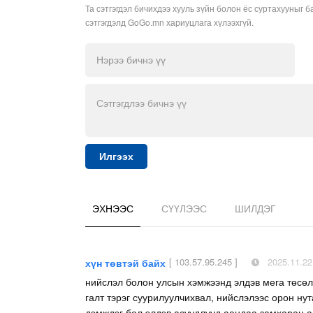
Та сэтгэгдэл бичихдээ хууль зүйн болон ёс суртахууныг б
сэтгэгдэлд GoGo.mn хариуцлага хүлээхгүй.
Илгээх
ЭХНЭЭС
СҮҮЛЭЭС
ШИЛДЭГ
[ 103.57.95.245 ]
2025.11.22
хүн төвтэй байх
нийслэл болон улсын хэмжээнд элдэв мега төсөл
галт тэрэг суурилуулчихвал, нийслэлээс орон ну
дэмждэг бол элдэв асуудлууд аандаа замхаран ал