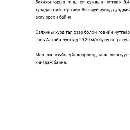
Баянхонгорын ганц нэг сумдын нутгаар -8.4.
тунадас нийт нутгийн 95 гаруй хувьд дунджи
ахиу орсон байна.
Салхины хурд тал хээр болон говийн нутгаар
Говь-Алтайн Бугатад 29-30 м/с буюу онц аюу
Мал аж ахуйн үйлдвэрлэлд мал хээлтүүлэх
хийгдэж байна.