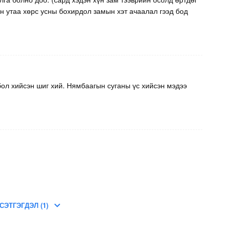
тын утаа хөрс усны бохирдол замын хэт ачаалал гээд бод
ол хийсэн шиг хий. Нямбаагын суганы үс хийсэн мэдээ
СЭТГЭГДЭЛ (1)