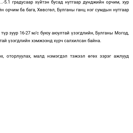
..-5.1 градусаар хүйтэн бусад нутгаар дунджийн орчим, хур
йн орчим ба бага, Хөвсгөл, Булганы ганц нэг сумдын нутгаар
 түр зуур 16-27 м/с буюу аюултай үзэгдлийн, Булганы Могод,
лтай үзэгдлийн хэмжээнд хүрч салхилсан байна.
, оторлуулах, малд нэмэгдэл тэжээл өгөх зэрэг ажлууд