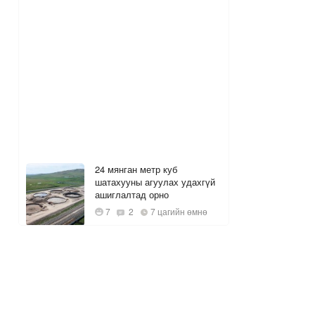
24 мянган метр куб
шатахууны агуулах удахгүй
ашиглалтад орно
7
2
7 цагийн өмнө
Багануурын уурхайг
түшиглэн байгуулах нүүрс-
пиролизын үйлдвэрийг 2028
онд ашиглалтад оруулна
1
8 цагийн өмнө