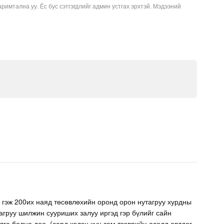
аримтална уу. Ёс бус сэтгэгдлийг админ устгах эрхтэй. Мэдээний
 гэж 200их наяд төсөвлөхийн оронд орон нутагруу хурдны
тагруу шилжин сууриших залуу иргэд гэр бүлийг сайн
га болно доо. (сард хэдэн хүн зам тээврийн осолд өртдөг