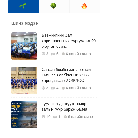
Шинэ мэдээ
Бээжингийн Зам,
харилцааны их сургуульд 29
оюутан сурна
3
6
6 цагийн өмнө
Сагсан бөмбөгийн эрэгтэй
шигшээ баг Японыг 67-65
харьцаагаар ХОЖЛОО
8
4
6 цагийн өмнө
Туул гол дээгүүр төмөр
замын гүүр барьж байна
10
1
6 цагийн өмнө