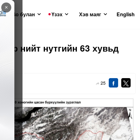
×
GoGo булан
Үзэх
Хэв маяг
English
аар нийт нутгийн 63 хувьд
25
11-22