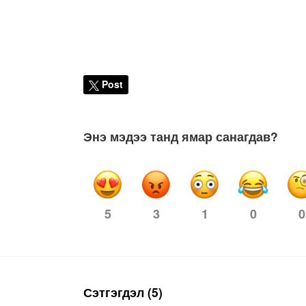
Post
Энэ мэдээ танд ямар санагдав?
3
1
0
0
5
Сэтгэгдэл (5)