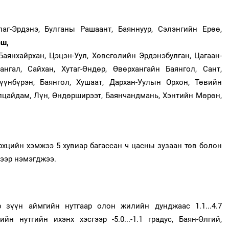
аг-Эрдэнэ, Булганы Рашаант, Баяннуур, Сэлэнгийн Ерөө,
эш,
Баянхайрхан, Цэцэн-Уул, Хөвсгөлийн Эрдэнэбулган, Цагаан-
нгал, Сайхан, Хутаг-Өндөр, Өвөрхангайн Баянгол, Сант,
үүнбүрэн, Баянгол, Хушаат, Дархан-Уулын Орхон, Төвийн
алцайдам, Лүн, Өндөрширээт, Баянчандмань, Хэнтийн Мөрөн,
рхцийн хэмжээ 5 хувиар багассан ч цасны зузаан төв болон
-ээр нэмэгджээ.
 зүүн аймгийн нутгаар олон жилийн дунджаас 1.1...4.7
н нутгийн ихэнх хэсгээр -5.0...-1.1 градус, Баян-Өлгий,