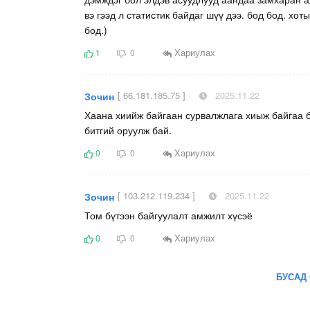
вэ гээд л статистик байдаг шүү дээ. бод бод. хо
бод.)
Хариулах
1
0
[ 66.181.185.75 ]
2025.11.22
Зочин
Хаана хиийж байгаан сурвалжлага хиыж байгаа б
битгий оруулж бай.
Хариулах
0
0
[ 103.212.119.234 ]
2025.11.22
Зочин
Том бүтээн байгуулалт амжилт хүсэё
Хариулах
0
0
БУСАД 