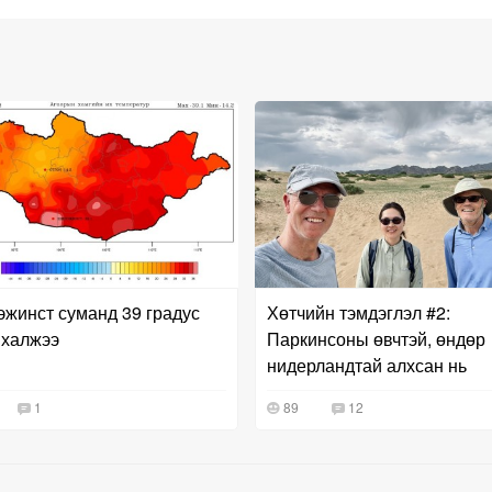
жинст суманд 39 градус
Хөтчийн тэмдэглэл #2:
 халжээ
Паркинсоны өвчтэй, өндөр
нидерландтай алхсан нь
1
89
12