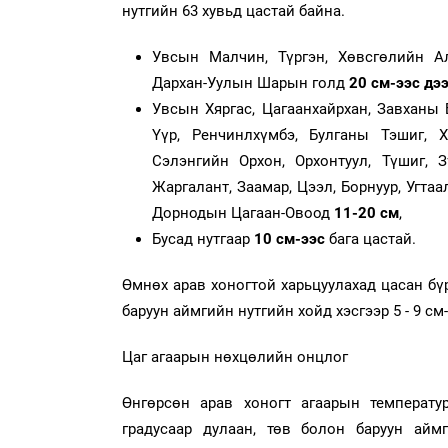
нутгийн 63 хувьд цастай байна.
Увсын Малчин, Түргэн, Хөвсгөлийн Ал
Дархан-Уулын Шарын голд
20 см-ээс дэ
Увсын Хяргас, Цагаанхайрхан, Завханы 
Үүр, Ренчинлхүмбэ, Булганы Тэшиг, Ха
Сэлэнгийн Орхон, Орхонтуул, Түшиг, З
Жаргалант, Заамар, Цээл, Борнуур, Угта
Дорнодын Цагаан-Овоод
11-20 см
,
Бусад нутгаар
10 см-ээс
бага цастай.
Өмнөх арав хоногтой харьцуулахад цасан бү
баруун аймгийн нутгийн хойд хэсгээр 5 - 9 см
Цаг агаарын нөхцөлийн онцлог
Өнгөрсөн арав хоногт агаарын температур
градусаар дулаан, төв болон баруун аймгий