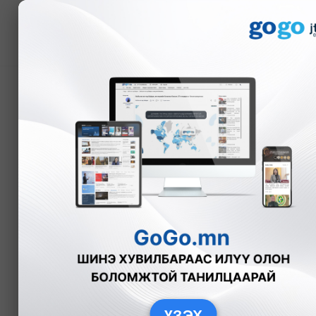
Мэдээ
Энэ сарын 20-ны байдл
цастай байна
Б.Эрдэнэчимэг
Нийгэм
2025-
ҮЗЭХ