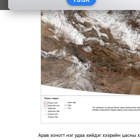
Арав хоногт нэг удаа хийдэг хээрийн цасны 