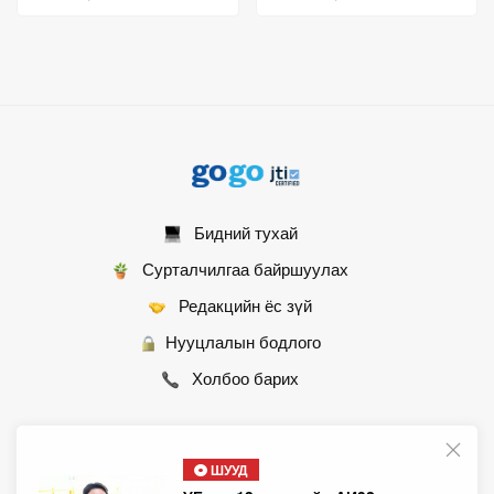
Бидний тухай
Сурталчилгаа байршуулах
Редакцийн ёс зүй
Нууцлалын бодлого
Холбоо барих
ШУУД
© 2007 - 2026 Монгол Контент ХХК • Бүх эрх хуулиар хамгаалагдсан