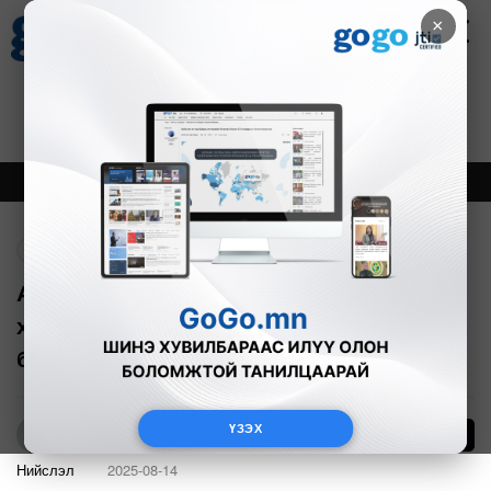
×
Цаг агаар
Зурхай
Валютын ханш
21
8.09
$
3594₮
Онцлох
Шинэ
Тренд
Буцах
А.Баяраа: Дрифт хийх сонирхолтой
хүмүүсийн хүслийг хааж, боож
болохгүй
ҮЗЭХ
13
Б.Нямдарь
Нийслэл
2025-08-14