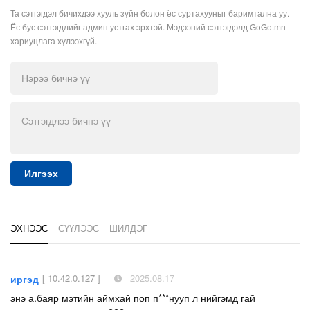
Та сэтгэгдэл бичихдээ хууль зүйн болон ёс суртахууныг баримтална уу.
Ёс бус сэтгэгдлийг админ устгах эрхтэй. Мэдээний сэтгэгдэлд GoGo.mn
хариуцлага хүлээхгүй.
Илгээх
ЭХНЭЭС
СҮҮЛЭЭС
ШИЛДЭГ
[ 10.42.0.127 ]
2025.08.17
иргэд
энэ а.баяр мэтийн аймхай поп п***нууп л нийгэмд гай