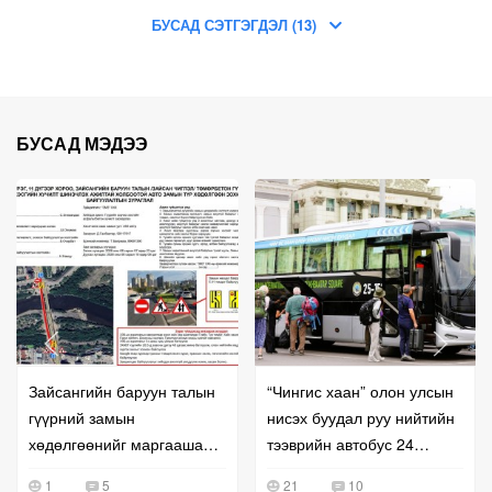
БУСАД СЭТГЭГДЭЛ (13)
БУСАД МЭДЭЭ
Зайсангийн баруун талын
“Чингис хаан” олон улсын
гүүрний замын
нисэх буудал руу нийтийн
хөдөлгөөнийг маргаашаас
тээврийн автобус 24
түр хаана
цагаар үйлчилж байна
1
5
21
10