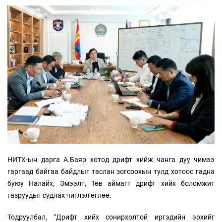
НИТХ-ын дарга А.Баяр хотод дрифт хийж чанга дуу чимээ
гаргаад байгаа байдлыг таслан зогсоохын тулд хотоос гадна
буюу Налайх, Эмээлт, Төв аймагт дрифт хийх боломжит
газруудыг судлах чиглэл өглөө.
Тодруулбал, "Дрифт хийх сонирхолтой иргэдийн эрхийг