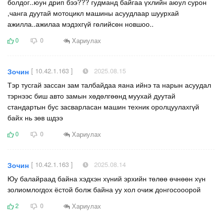
болдог..юун дрип бээ??? гудманд байгаа үхлийн аюул сурон
,чанга дуутай мотоцикл машины асуудлаар шуурхай
ажилла..ажилаа мэдэхгүй гөлийсөн новшоо..
Хариулах
0
0
[ 10.42.1.163 ]
2025.08.15
Зочин
Тэр тусгай зассан зам талбайдаа яана ийнэ та нарын асуудал
тэрнээс биш авто замын хөдөлгөөнд муухай дуутай
стандартын бус засварласан машин техник оролцуулахгүй
байх нь зөв шдээ
Хариулах
0
0
[ 10.42.1.163 ]
2025.08.14
Зочин
Юу балайраад байна хэдхэн хүний эрхийн төлөө өчнөөн хүн
золиомлогдох ёстой болж байна уу хол очиж донгосооорой
Хариулах
2
0