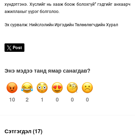
хүндэтгэнэ. Хүслийг нь хааж боож болохгүй” гэдгийг анхаарч
ажиллахыг үүрэг болголоо.
Эх сурвалж: Нийслэлийн Иргэдийн Төлөөлөгчдийн Хурал
Post
Энэ мэдээ танд ямар санагдав?
10
2
1
0
0
0
Сэтгэгдэл (17)