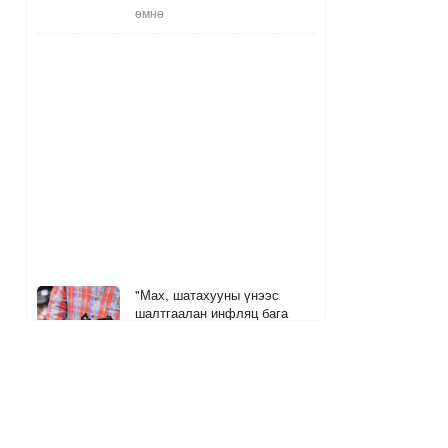
өмнө
"Мах, шатахууны үнээс
шалтгаалан инфляц бага
зэрэг өсөх төлөвтэй байна"
5
9
13 цагийн өмнө
Орон нутгийн зарим сургууль
стандартын шаардлага
хангасан ариун цэврийн