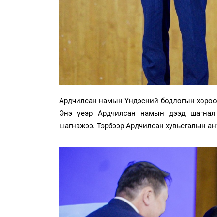
Ардчилсан намын Үндэсний бодлогын хороон
Энэ үеэр Ардчилсан намын дээд шагнал 
шагнажээ. Тэрбээр Ардчилсан хувьсгалын а