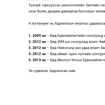
Түүний тэргүүлсэн шинэчлэлийн Засгийн газ
эзэн болж, дундаж давхаргаа босгохын төлөө
Н.Алтанхуяг нь Ардчиллын ялалтыг дархалса
1. 2009 он
– Бид Ерөнхийлөгчийн сонгуульд 
2. 2012 он
– Бид УИХ-ын сонгуульд ялалт бай
3. 2012 он
– Бид Нийслэлд анх удаа ялалт ба
4. 2012 он
– Бид аймаг, орон нутгийн сонгуу
5. 2013 он
– Бид Монгол Улсын Ерөнхийлөгчи
Эх сурвалж: Ардчилсан нам