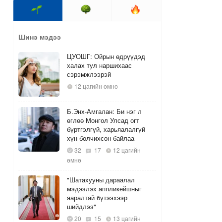
Шинэ мэдээ
ЦУОШГ: Ойрын өдрүүдэд
халах тул наршихаас
сэрэмжлээрэй
12 цагийн өмнө
Б.Энх-Амгалан: Би нэг л
өглөө Монгол Улсад огт
бүртгэлгүй, харьяалалгүй
хүн болчихсон байлаа
32
17
12 цагийн
өмнө
"Шатахууны дараалал
мэдээлэх аппликейшныг
яаралтай бүтээхээр
шийдлээ"
20
15
13 цагийн