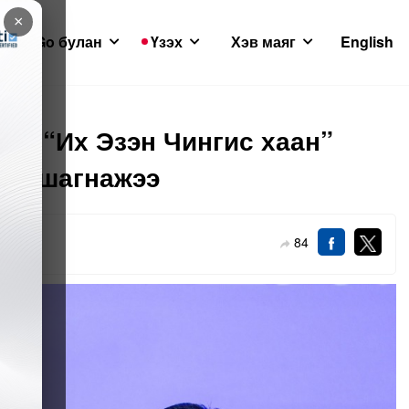
×
GoGo булан
Үзэх
Хэв маяг
English
ох “Их Эзэн Чингис хаан”
ийг шагнажээ
84
1