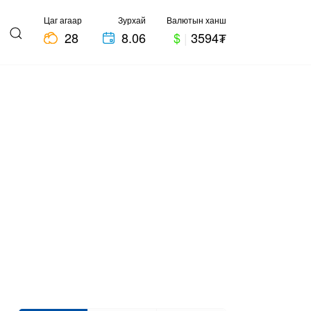
Цаг агаар
Зурхай
Валютын ханш
28
8.06
$
|
3594₮