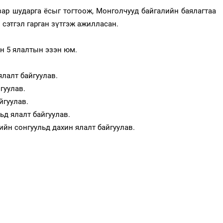
ар шударга ёсыг тогтоож, Монголчууд байгалийн баялагтаа
 сэтгэл гарган зүтгэж ажилласан.
н 5 ялалтын эзэн юм.
ялалт байгуулав.
гуулав.
йгуулав.
льд ялалт байгуулав.
йн сонгуульд дахин ялалт байгуулав.