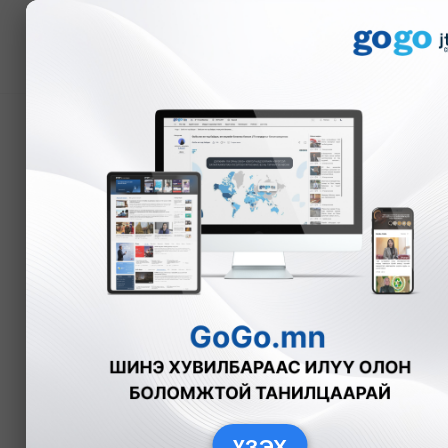
Мэдээ
АН-ын дээд шагнал бол
одонгоор Н.Алтанхуяг
Б.Нямдарь
Улс төр
2025-11-2
ҮЗЭХ