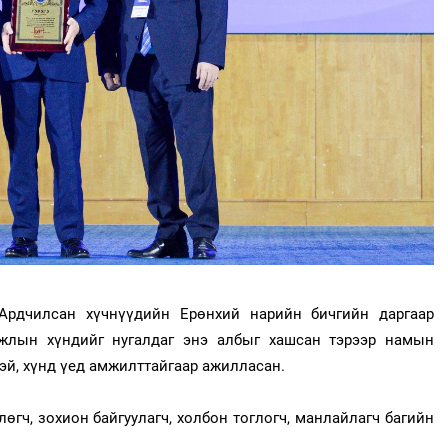
Ардчилсан хүчнүүдийн Ерөнхий нарийн бичгийн даргаар
жлын хүндийг нугалдаг энэ албыг хашсан тэрээр намын
тэй, хүнд үед амжилттайгаар ажилласан.
лөгч, зохион байгуулагч, холбон тоглогч, манлайлагч багийн