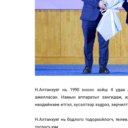
Н.Алтанхуяг нь 1990 оноос хойш 4 удаа 
ажилласан. Намын аппаратыг зангидаж, а
нөхдийнхөө итгэл, хүсэлтээр ээдрээ, зөрчил
Н.Алтанхуяг нь бодлого тодорхойлогч, төлөв
тоглогч юм.