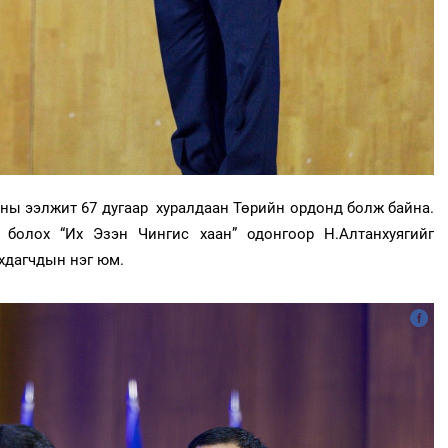
ы ээлжит 67 дугаар хуралдаан Төрийн ордонд болж байна.
болох “Их Эзэн Чингис хаан” одонгоор Н.Алтанхуягийг
нхдагчдын нэг юм.