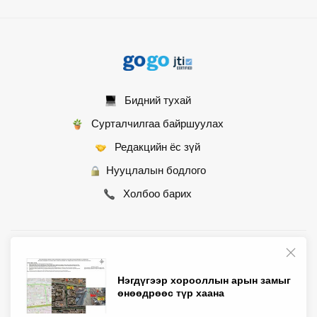
Бидний тухай
Сурталчилгаа байршуулах
Редакцийн ёс зүй
Нууцлалын бодлого
Холбоо барих
© 2007 - 2026 Монгол Контент ХХК • Бүх эрх хуулиар хамгаалагдсан
Нэгдүгээр хорооллын арын замыг
өнөөдрөөс түр хаана