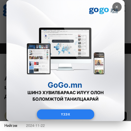
×
Цаг агаар
Зурхай
Валютын ханш
28
8.06
$
3594₮
Онцлох
Шинэ
Тренд
Буцах
Ахмадын асрамжийн төвийн барилгыг
шинэчлэхэд Туркийн Гувен эмнэлэг
дэмжлэг үзүүлнэ
ҮЗЭХ
4
Т.Онон
Нийгэм
2024-11-22