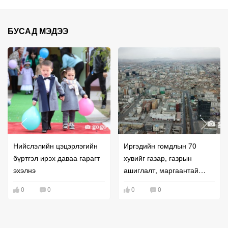
БУСАД МЭДЭЭ
Нийслэлийн цэцэрлэгийн
Иргэдийн гомдлын 70
бүртгэл ирэх даваа гарагт
хувийг газар, газрын
эхэлнэ
ашиглалт, маргаантай
холбоотой асуудал
0
0
0
0
эзэлжээ