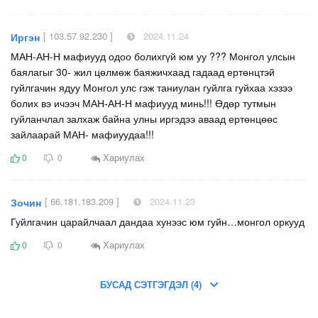
[ 103.57.92.230 ]
2024.11.24
Иргэн
МАН-АН-Н мафиууд одоо болихгүй юм уу ??? Монгол улсын
баялагыг 30- жил цөлмөж баяжичхаад гадаад ертөнцтэй
гуйлгачин ядуу Монгол улс гэж таниулан гуйлга гуйхаа хэзээ
болих вэ ичээч МАН-АН-Н мафиууд минь!!! Өдөр тутмын
гуйланчлал залхаж байна улны иргэдээ аваад ертөнцөөс
зайлаарай МАН- мафиуудаа!!!
Хариулах
0
0
[ 66.181.183.209 ]
2024.11.23
Зочин
Гуйлгачин царайлчаал дандаа хунээс юм гуйн…монгол оркууд
Хариулах
0
0
БУСАД СЭТГЭГДЭЛ (4)