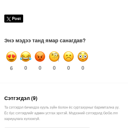
Post
Энэ мэдээ танд ямар санагдав?
0
0
0
0
0
6
Сэтгэгдэл (9)
Та сэтгэгдэл бичихдээ хууль зүйн болон ёс суртахууныг баримтална уу.
Ёс бус сэтгэгдлийг админ устгах эрхтэй. Мэдээний сэтгэгдэлд GoGo.mn
хариуцлага хүлээхгүй.