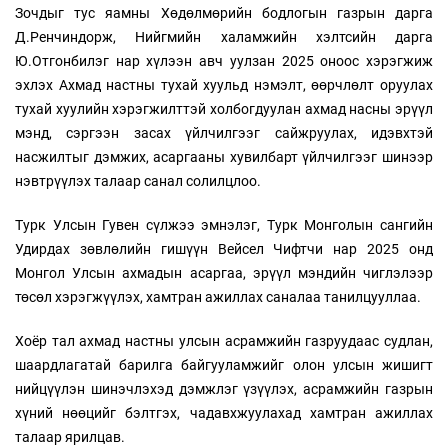
Зочдыг тус яамны Хөдөлмөрийн бодлогын газрын дарга
Д.Ренчиндорж, Нийгмийн халамжийн хэлтсийн дарга
Ю.Отгонбилэг нар хүлээн авч уулзан 2025 оноос хэрэгжиж
эхлэх Ахмад настны тухай хуульд нэмэлт, өөрчлөлт оруулах
тухай хуулийн хэрэгжилттэй холбогдуулан ахмад насны эрүүл
мэнд, сэргээн засах үйлчилгээг сайжруулах, идэвхтэй
насжилтыг дэмжих, асаргааны хувилбарт үйлчилгээг шинээр
нэвтрүүлэх талаар санал солилцлоо.
Турк Улсын Гувен сүлжээ эмнэлэг, Турк Монголын сангийн
Удирдах зөвлөлийн гишүүн Вейсел Чифтчи нар 2025 онд
Монгол Улсын ахмадын асаргаа, эрүүл мэндийн чиглэлээр
төсөл хэрэгжүүлэх, хамтран ажиллах саналаа танилцууллаа.
Хоёр тал ахмад настны улсын асрамжийн газруудаас судлан,
шаардлагатай барилга байгууламжийг олон улсын жишигт
нийцүүлэн шинэчлэхэд дэмжлэг үзүүлэх, асрамжийн газрын
хүний нөөцийг бэлтгэх, чадавхжуулахад хамтран ажиллах
талаар ярилцав.