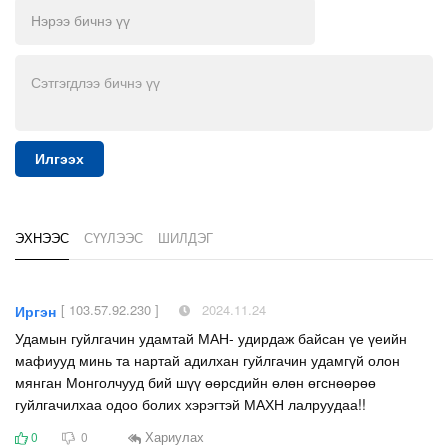
Илгээх
ЭХНЭЭС
СҮҮЛЭЭС
ШИЛДЭГ
[ 103.57.92.230 ]
2024.11.24
Иргэн
Удамын гуйлгачин удамтай МАН- удирдаж байсан үе үеийн
мафиууд минь та нартай адилхан гуйлгачин удамгүй олон
мянган Монголчууд бий шүү өөрсдийн өлөн өгснөөрөө
гуйлгачилхаа одоо болих хэрэгтэй МАХН лалруудаа!!
Хариулах
0
0