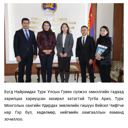
Бүгд Найрамдах Турк Улсын Гувен сүлжээ эмнэлгийн гадаад
харилцаа хариуцсан захирал хатагтай Тугба Ариз, Турк
Монголын сангийн Удирдах зөвлөлийн гишүүн Вейсел Чифтчи
нар Гэр бүл, хөдөлмөр, нийгмийн хамгааллын яаманд
зочиллоо.