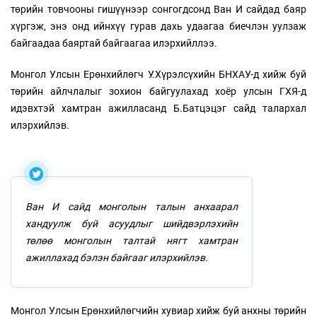
төрийн товчооны гишүүнээр сонгогдсонд Ван И сайдад баяр
хүргэж, энэ онд ийнхүү гурав дахь удаагаа биечлэн уулзаж
байгаадаа баяртай байгаагаа илэрхийллээ.
Монгол Улсын Ерөнхийлөгч У.Хүрэлсүхийн БНХАУ-д хийж буй
төрийн айлчлалыг зохион байгуулахад хоёр улсын ГХЯ-д
идэвхтэй хамтран ажилласанд Б.Батцэцэг сайд талархал
илэрхийлэв.
Ван И сайд монголын талын анхаарал
хандуулж буй асуудлыг шийдвэрлэхийн
төлөө монголын талтай нягт хамтран
ажиллахад бэлэн байгааг илэрхийлэв.
Монгол Улсын Ерөнхийлөгчийн хувиар хийж буй анхны төрийн