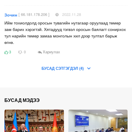
[ 66.181.178.206 ]
2022.11.28
Зочин
Ийм тохиолдолд оросын тувагийн нутагаар оруулаад төмөр
зам барих хэрэгтэй. Хятадууд тэгвэл оросын баялагт сонирхох
тул нарийн төмөр замаа монголын хил дээр тултал барьж
өгнө.
Хариулах
3
0
БУСАД СЭТГЭГДЭЛ (4)
БУСАД МЭДЭЭ