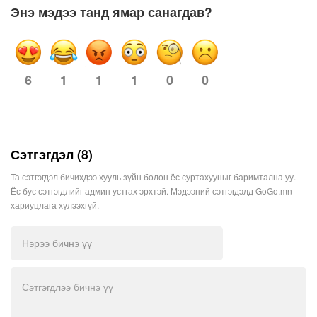
Энэ мэдээ танд ямар санагдав?
1
1
1
0
0
6
Сэтгэгдэл (8)
Та сэтгэгдэл бичихдээ хууль зүйн болон ёс суртахууныг баримтална уу.
Ёс бус сэтгэгдлийг админ устгах эрхтэй. Мэдээний сэтгэгдэлд GoGo.mn
хариуцлага хүлээхгүй.