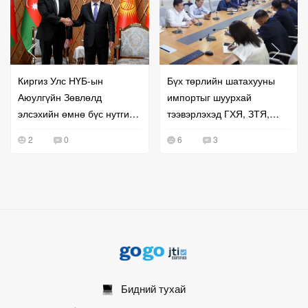
Киргиз Улс НҮБ-ын
Бүх төрлийн шатахууны
Аюулгүйн Зөвлөлд
импортыг шуурхай
элсэхийн өмнө бүс нутгийн
тээвэрлэхэд ГХЯ, ЗТЯ,
хамтын ажиллагаагаа
БХЯ хамтран ажиллана гэв
2
0
6
3
эрчимжүүллээ
Бидний тухай