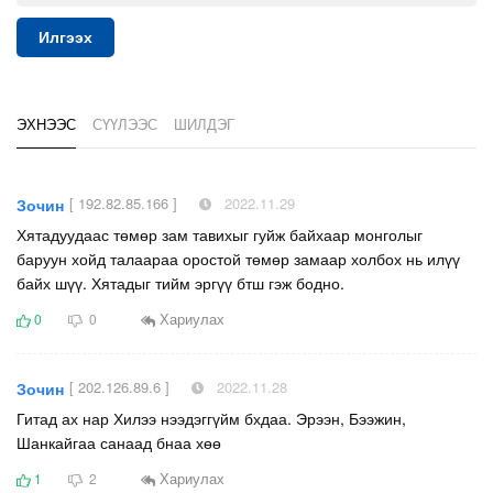
Илгээх
ЭХНЭЭС
СҮҮЛЭЭС
ШИЛДЭГ
[ 192.82.85.166 ]
2022.11.29
Зочин
Хятадуудаас төмөр зам тавихыг гуйж байхаар монголыг
баруун хойд талаараа оростой төмөр замаар холбох нь илүү
байх шүү. Хятадыг тийм эргүү бтш гэж бодно.
Хариулах
0
0
[ 202.126.89.6 ]
2022.11.28
Зочин
Гитад ах нар Хилээ нээдэггүйм бхдаа. Эрээн, Бээжин,
Шанкайгаа санаад бнаа хөө
Хариулах
1
2