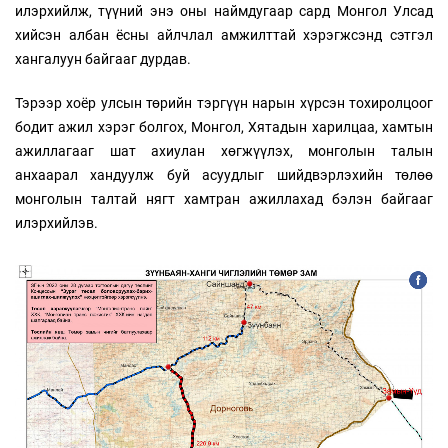
илэрхийлж, түүний энэ оны наймдугаар сард Монгол Улсад
хийсэн албан ёсны айлчлал амжилттай хэрэгжсэнд сэтгэл
хангалуун байгааг дурдав.
Тэрээр хоёр улсын төрийн тэргүүн нарын хүрсэн тохиролцоог
бодит ажил хэрэг болгох, Монгол, Хятадын харилцаа, хамтын
ажиллагааг шат ахиулан хөгжүүлэх, монголын талын
анхаарал хандуулж буй асуудлыг шийдвэрлэхийн төлөө
монголын талтай нягт хамтран ажиллахад бэлэн байгааг
илэрхийлэв.