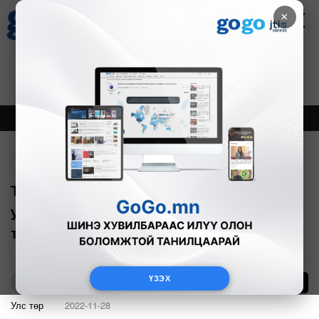
×
Цаг агаар
Зурхай
Валютын ханш
27
8.07
$
3594₮
Онцлох
Шинэ
Тренд
Буцах
Төмөр замын бүтээн байгуулалтыг
урагшлуулж, Ханги-Мандалыг шинэ
төмөр замаар даруй холбох нь чухал
ҮЗЭХ
12
Б.Чимэг
Улс төр
2022-11-28