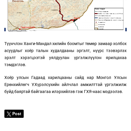
Түүнчлэн Ханги-Мандал хилийн боомтыг төмөр замаар холбох
асуудлыг хоёр талын худалдааны эргэлт, нүүрс тээвэрлэх
эрэлт хэрэгцээтэй уялдуулан үргэлжлүүлэн ярилцахаа
тэмдэглэв.
Хоёр улсын Гадаад харилцааны сайд нар Монгол Улсын
Ерөнхийлөгч У.Хүрэлсүхийн айлчлал амжилттай үргэлжилж
буйд баяртай байгаагаа илэрхийлэв гэж ГХЯ-наас мэдээлэв.
Post