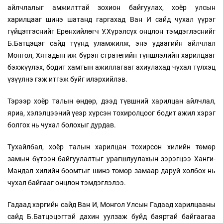
айлчлалыг амжилттай зохион байгуулах, хоёр улсын
харилцааг шинэ шатанд гаргахад Ван И сайд чухал үүрэг
гүйцэтгэснийг Ерөнхийлөгч У.Хүрэлсүх онцлон тэмдэглэснийг
Б.Батцэцэг сайд түүнд уламжилж, энэ удаагийн айлчлал
Монгол, Хятадын иж бүрэн стратегийн түншлэлийн харилцааг
бэхжүүлэх, бодит хамтын ажиллагааг ахиулахад чухал түлхэц
үзүүлнэ гэж итгэж буйг илэрхийлэв.
Тэрээр хоёр талын өндөр, дээд түвшний харилцан айлчлал,
яриа, хэлэлцээний үеэр хүрсэн тохиролцоог бодит ажил хэрэг
болгох нь чухал болохыг дурдав.
Тухайлбал, хоёр талын харилцан тохирсон хилийн төмөр
замын бүтээн байгуулалтыг урагшлуулахын зэрэгцээ Ханги-
Мандал хилийн боомтыг шинэ төмөр замаар даруй холбох нь
чухал байгааг онцлон тэмдэглэлээ.
Гадаад хэргийн сайд Ван И, Монгол Улсын Гадаад харилцааны
сайд Б.Батцэцэгтэй дахин уулзаж буйд баяртай байгаагаа