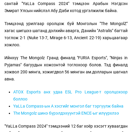
сантай "YaLLa Compass 2024" тэмцээн Арабын Нэгдсэн
Эмират Улсын нийслэл Абу Даби хотод үргэлжилж байна.
Тэмцээнд урилгаар оролцож буй Монголын "The MongolZ"
хагас шигшээ шатанд дэлхийн аварга, Данийн "Astralis" багтай
тоглож 2-1 (Nuke 13-7, Mirage 6-13, Ancient 22-19) харьцаагаар
хожлоо.
Ийнхүү The Mongolz Гранд финалд "FURIA Esports", "Ninjas in
Pyjamas" багуудын хожсонтой тоглохоор болов. Тэд финалд
хожвол 200 мянга, хожигдвол 56 мянган ам.долларын шагнал
авна.
ATOX Esports анх удаа ESL Pro League-т оролцохоор
боллоо
YaLLa Compass-ын А хэсгийг монгол баг тэргүүлж байна
The Mongolz шинэ бүрэлдэхүүнтэй ENCE-ыг илүүрхлээ
"YaLLa Compass 2024" тэмцээний 12 баг хоёр хэсэгт хуваагдан