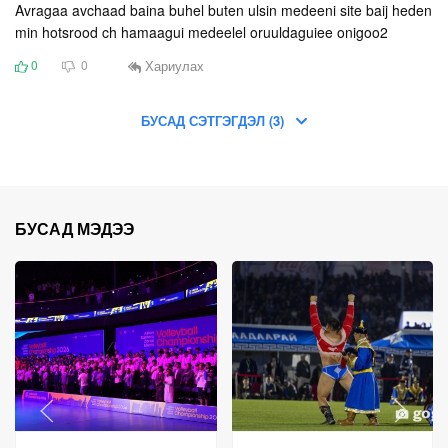
Avragaa avchaad baina buhel buten ulsin medeeni site baij heden
min hotsrood ch hamaagui medeelel oruuldaguiee onigoo2
Хариулах
0
0
БУСАД СЭТГЭГДЭЛ (3)
БУСАД МЭДЭЭ