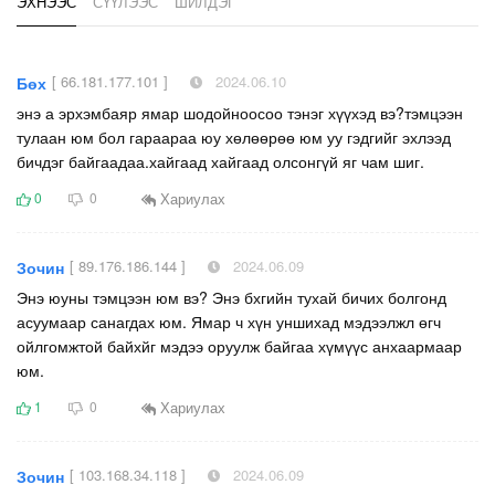
ЭХНЭЭС
СҮҮЛЭЭС
ШИЛДЭГ
[ 66.181.177.101 ]
2024.06.10
Бөх
энэ а эрхэмбаяр ямар шодойноосоо тэнэг хүүхэд вэ?тэмцээн
тулаан юм бол гараараа юу хөлөөрөө юм уу гэдгийг эхлээд
бичдэг байгаадаа.хайгаад хайгаад олсонгүй яг чам шиг.
Хариулах
0
0
[ 89.176.186.144 ]
2024.06.09
Зочин
Энэ юуны тэмцээн юм вэ? Энэ бхгийн тухай бичих болгонд
асуумаар санагдах юм. Ямар ч хүн уншихад мэдээлжл өгч
ойлгомжтой байхйг мэдээ оруулж байгаа хүмүүс анхаармаар
юм.
Хариулах
1
0
[ 103.168.34.118 ]
2024.06.09
Зочин