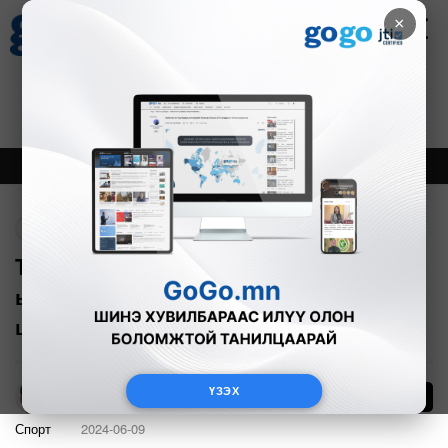
×
Цаг агаар
Зурхай
Валютын ханш
28
8.06
$
3594₮
Онцлох
Шинэ
Тренд
Буцах
The Mongolz дэлхийн аварга Astralis-
ыг хожсоноор Гранд финалд
шалгарлаа
ҮЗЭХ
125
А.Эрхэмбаяр
Спорт
2024-06-09