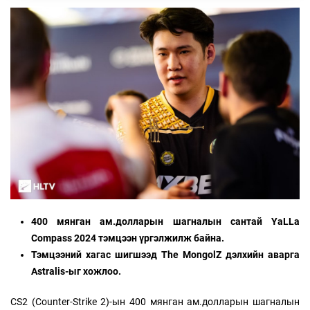
400 мянган ам.долларын шагналын сантай YaLLa
Compass 2024 тэмцээн үргэлжилж байна.
Тэмцээний хагас шигшээд The MongolZ дэлхийн аварга
Astralis-ыг хожлоо.
CS2 (Counter-Strike 2)-ын 400 мянган ам.долларын шагналын