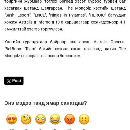
тойргийн журмаар тоглох бөгөөд хэсэг бүрээс гурван баг
хасагдах шатанд шалгарсан. The Mongolz хэсгийн шатанд
"Sashi Esport", "ENCE", "Ninjas in Pyjamas", "HEROIC" багуудыг
хожиж Astralis-д Inferno-д 13-8 харьцаагаар хожигдсоноор 4-1
амжилттай хэсгээ тэргүүлсэн.
Хэсгийн гуравдугаар байраар шалгарсан Astralis Оросын
"BetBoom Team" багийг хожиж хагас шигшээд дахин The
Mongolz-ын эсрэг тоглохоор болсон юм.
Post
Энэ мэдээ танд ямар санагдав?