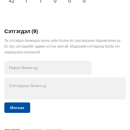
1
1
0
0
0
42
Сэтгэгдэл (9)
Та сэтгэгдэл бичихдээ хууль зүйн болон ёс суртахууныг баримтална уу.
Ёс бус сэтгэгдлийг админ устгах эрхтэй. Мэдээний сэтгэгдэлд GoGo.mn
хариуцлага хүлээхгүй.
Илгээх