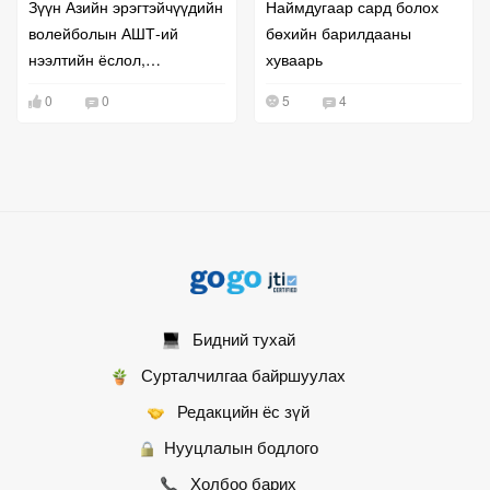
Зүүн Азийн эрэгтэйчүүдийн
Наймдугаар сард болох
волейболын АШТ-ий
бөхийн барилдааны
нээлтийн ёслол,
хуваарь
тоглолтууд боллоо
0
0
5
4
Бидний тухай
Сурталчилгаа байршуулах
Редакцийн ёс зүй
Нууцлалын бодлого
Холбоо барих