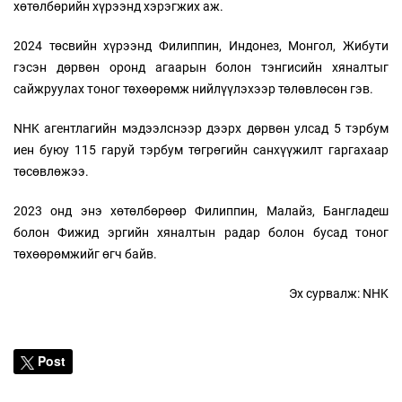
хөтөлбөрийн хүрээнд хэрэгжих аж.
2024 төсвийн хүрээнд Филиппин, Индонез, Монгол, Жибути
гэсэн дөрвөн оронд агаарын болон тэнгисийн хяналтыг
сайжруулах тоног төхөөрөмж нийлүүлэхээр төлөвлөсөн гэв.
NHK агентлагийн мэдээлснээр дээрх дөрвөн улсад 5 тэрбум
иен буюу 115 гаруй тэрбум төгрөгийн санхүүжилт гаргахаар
төсөвлөжээ.
2023 онд энэ хөтөлбөрөөр Филиппин, Малайз, Бангладеш
болон Фижид эргийн хяналтын радар болон бусад тоног
төхөөрөмжийг өгч байв.
Эх сурвалж: NHK
Post