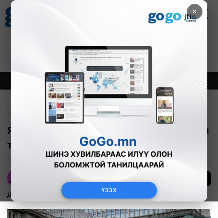
×
Цаг агаар
Зурхай
Валютын ханш
27
8.06
$
3594₮
Онцлох
Шинэ
Тренд
Буцах
Японоос Монголд батлан хамгаалахын
тоног төхөөрөмжийн тусламж үзүүлнэ
21
А.Номин
ҮЗЭХ
Дэлхийд
2024-12-03