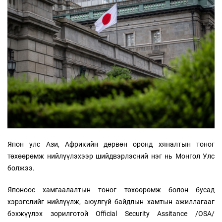
Япон улс Ази, Африкийн дөрвөн оронд хяналтын тоног
төхөөрөмж нийлүүлэхээр шийдвэрлэсний нэг нь Монгол Улс
болжээ.
Японоос хамгаалалтын тоног төхөөрөмж болон бусад
хэрэгслийг нийлүүлж, аюулгүй байдлын хамтын ажиллагааг
бэхжүүлэх зорилготой Official Security Assitance /ОSA/