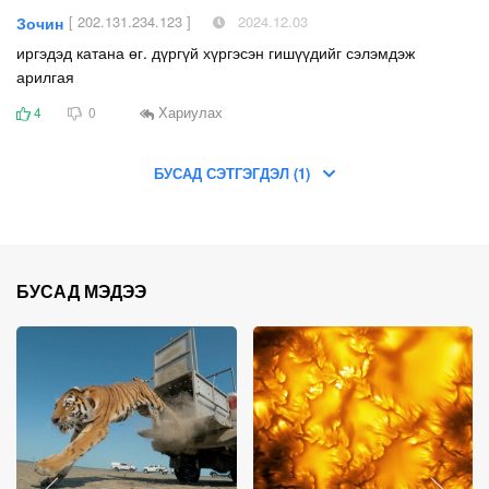
[ 202.131.234.123 ]
2024.12.03
Зочин
иргэдэд катана өг. дүргүй хүргэсэн гишүүдийг сэлэмдэж
арилгая
Хариулах
4
0
БУСАД СЭТГЭГДЭЛ (1)
БУСАД МЭДЭЭ