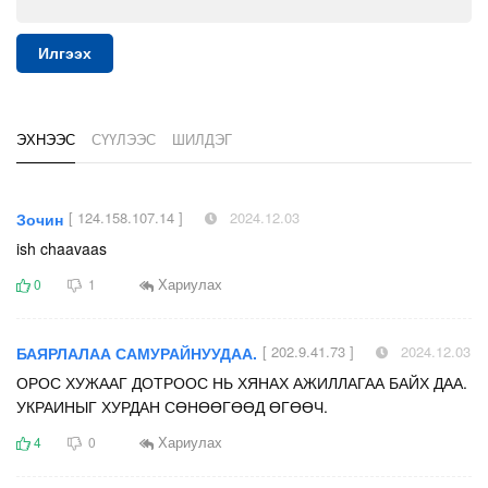
Илгээх
ЭХНЭЭС
СҮҮЛЭЭС
ШИЛДЭГ
[ 124.158.107.14 ]
2024.12.03
Зочин
ish chaavaas
Хариулах
0
1
[ 202.9.41.73 ]
2024.12.03
БАЯРЛАЛАА САМУРАЙНУУДАА.
ОРОС ХУЖААГ ДОТРООС НЬ ХЯНАХ АЖИЛЛАГАА БАЙХ ДАА.
УКРАИНЫГ ХУРДАН СӨНӨӨГӨӨД ӨГӨӨЧ.
Хариулах
4
0