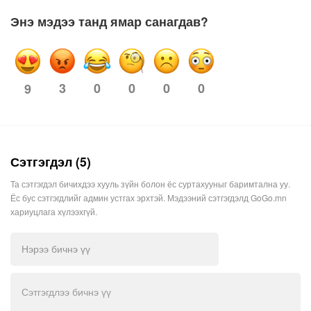
Энэ мэдээ танд ямар санагдав?
3
0
0
0
0
9
Сэтгэгдэл (5)
Та сэтгэгдэл бичихдээ хууль зүйн болон ёс суртахууныг баримтална уу.
Ёс бус сэтгэгдлийг админ устгах эрхтэй. Мэдээний сэтгэгдэлд GoGo.mn
хариуцлага хүлээхгүй.