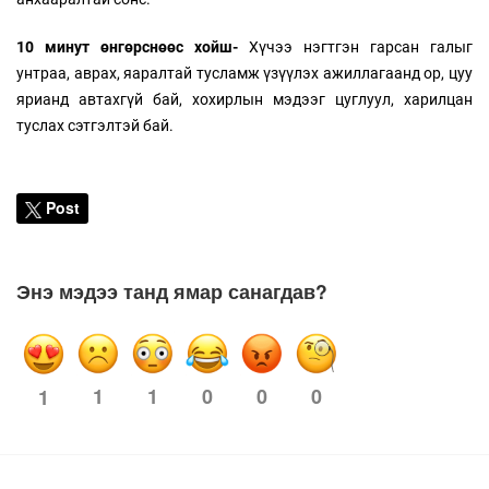
10 минут өнгөрснөөс хойш-
Хүчээ нэгтгэн гарсан галыг
унтраа, аврах, яаралтай тусламж үзүүлэх ажиллагаанд ор, цуу
ярианд автахгүй бай, хохирлын мэдээг цуглуул, харилцан
туслах сэтгэлтэй бай.
Post
Энэ мэдээ танд ямар санагдав?
1
1
0
0
0
1