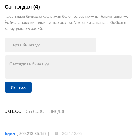
Сэтгэгдэл (4)
Та сэтгэгдэл бичихдээ хууль зүйн болон ёс суртахууныг баримтална уу.
Ёс бус сэтгэгдлийг админ устгах эрхтэй. Мэдээний сэтгэгдэлд GoGo.mn
хариуцлага хүлээхгүй.
Илгээх
ЭХНЭЭС
СҮҮЛЭЭС
ШИЛДЭГ
[ 209.213.35.157 ]
2024.12.05
Irgen