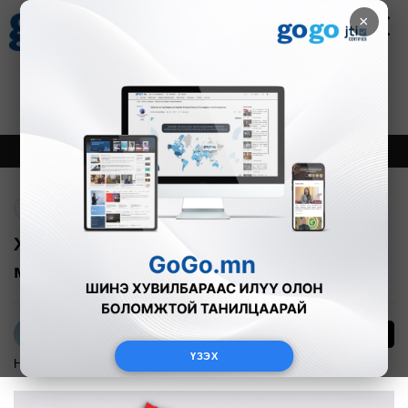
×
Цаг агаар
Зурхай
Валютын ханш
27
8.07
$
3594₮
Онцлох
Шинэ
Тренд
Буцах
Хөвсгөл аймгийн Ханх суманд 5.2
магнитудын хүчтэй газар хөдөлжээ
16
Л.Амарцэцэг
ҮЗЭХ
Нийгэм
2024-12-05