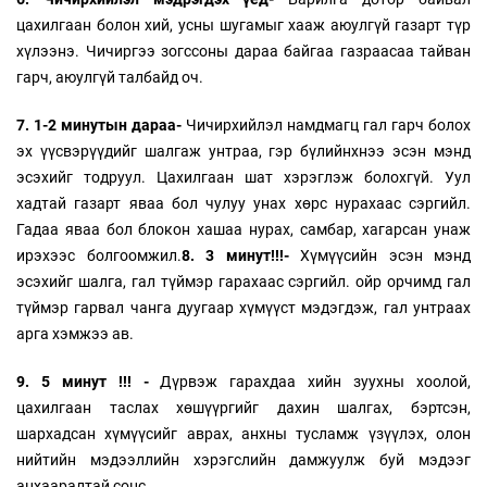
цахилгаан болон хий, усны шугамыг хааж аюулгүй газарт түр
хүлээнэ. Чичиргээ зогссоны дараа байгаа газраасаа тайван
гарч, аюулгүй талбайд оч.
7. 1-2 минутын дараа-
Чичирхийлэл намдмагц гал гарч болох
эх үүсвэрүүдийг шалгаж унтраа, гэр бүлийнхнээ эсэн мэнд
эсэхийг тодруул. Цахилгаан шат хэрэглэж болохгүй. Уул
хадтай газарт яваа бол чулуу унах хөрс нурахаас сэргийл.
Гадаа яваа бол блокон хашаа нурах, самбар, хагарсан унаж
ирэхээс болгоомжил.
8. 3 минут!!!-
Хүмүүсийн эсэн мэнд
эсэхийг шалга, гал түймэр гарахаас сэргийл. ойр орчимд гал
түймэр гарвал чанга дуугаар хүмүүст мэдэгдэж, гал унтраах
арга хэмжээ ав.
9. 5 минут !!! -
Дүрвэж гарахдаа хийн зуухны хоолой,
цахилгаан таслах хөшүүргийг дахин шалгах, бэртсэн,
шархадсан хүмүүсийг аврах, анхны тусламж үзүүлэх, олон
нийтийн мэдээллийн хэрэгслийн дамжуулж буй мэдээг
анхааралтай сонс.