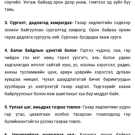
сэргийл. Унтаж байхад орон дээр унаж, гэмтээх эд зүйл бүү
тавь.
3. Сургалт, дадлагад хамрагдах-
Газар хөдлөлтийн сэдвээр
зохион байгуулсан сургалтад хамрагд. Орон байраа орхин
гарах дадлага сургууль хий. Сурснаа бусдадаа зааж сурга.
4. Бэлэн байдлын цүнхтэй болох-
Гэртээ чүдэнз, лаа, гар
чийдэн гэх мэт нөөц гэрэл үүсгэгч, аль болох удаан
хадгалагдах илчлэг сайтай хүнс, ус, хоолны хэрэгсэл, радио,
анхны тусламжийн цүнх, ариун цэврийн хэрэгсэл, дулаан
хувцсаа нөөцөл. Чухал шаардлагатай бичиг баримтуудын
хуулбараа ус нэвтрэхгүй газар хадгал. Тэдгээрийг хаана
байрлуулсныг болон яаж ашиглахыг хүн бүр мэддэг байх.
5. Уулзах цаг, амьдрах газраа товлох-
Газар хөдлөлтөөс үүдэн
гар утас, цахилгаан холбоо тасарсан тохиолдолд гэр
бүлийнхэнтэйгээ уулзах газраа товло.
6. Чичирхийлэл мэдрэгдэх үед-
Барилга дотор байвал