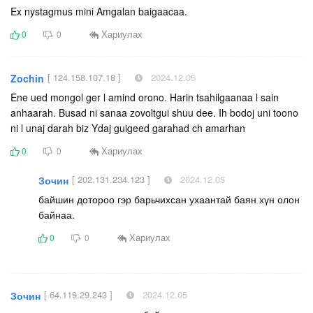
Ex nystagmus mini Amgalan baigaacaa.
Хариулах
0
0
[ 124.158.107.18 ]
2024.12.05
Zochin
Ene ued mongol ger l amind orono. Harin tsahilgaanaa l sain
anhaarah. Busad ni sanaa zovoltgui shuu dee. Ih bodoj uni toono
ni l unaj darah biz Ydaj guigeed garahad ch amarhan
Хариулах
0
0
[ 202.131.234.123 ]
2024.12.05
Зочин
байшин дотороо гэр барьчихсан ухаантай баян хүн олон
байнаа.
Хариулах
0
0
[ 64.119.29.243 ]
2024.12.05
Зочин