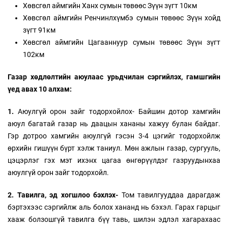
Хөвсгөл аймгийн Ханх сумын төвөөс Зүүн зүгт 10км
Хөвсгөл аймгийн Ренчинлхүмбэ сумын төвөөс Зүүн хойд
зүгт 91км
Хөвсгөл аймгийн Цагааннуур сумын төвөөс Зүүн зүгт
102км
Газар хөдлөлтийн аюулаас урьдчилан сэргийлэх, гамшгийн
үед авах 10 алхам:
1.
Аюулгүй орон зайг тодорхойлох- Байшин дотор хамгийн
аюул багатай газар нь даацын хананы хажуу булан байдаг.
Гэр дотроо хамгийн аюулгүй гэсэн 3-4 цэгийг тодорхойлж
өрхийн гишүүн бүрт хэлж таниул. Мөн ажлын газар, сургууль,
цэцэрлэг гэх мэт ихэнх цагаа өнгөрүүлдэг газруудынхаа
аюулгүй орон зайг тодорхойл.
2. Тавилга, эд хогшлоо бэхлэх-
Том тавилгууддаа дарагдаж
бэртэхээс сэргийлж аль болох хананд нь бэхэл. Гарах гарцыг
хааж болзошгүй тавилга бүү тавь, шилэн эдлэл хагарахаас