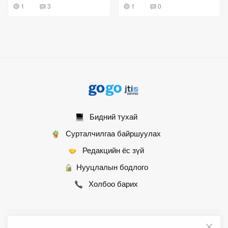
1
3
1
0
оролдлого уу?
Бидний тухай
Сурталчилгаа байршуулах
Редакцийн ёс зүй
Нууцлалын бодлого
Холбоо барих