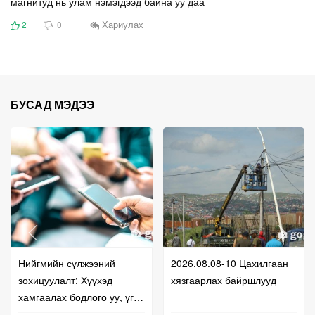
магнитуд нь улам нэмэгдээд байна уу даа
Хариулах
2
0
БУСАД МЭДЭЭ
Нийгмийн сүлжээний
2026.08.08-10 Цахилгаан
зохицуулалт: Хүүхэд
хязгаарлах байршлууд
хамгаалах бодлого уу, үг
хэлэх эрхийг хязгаарлах