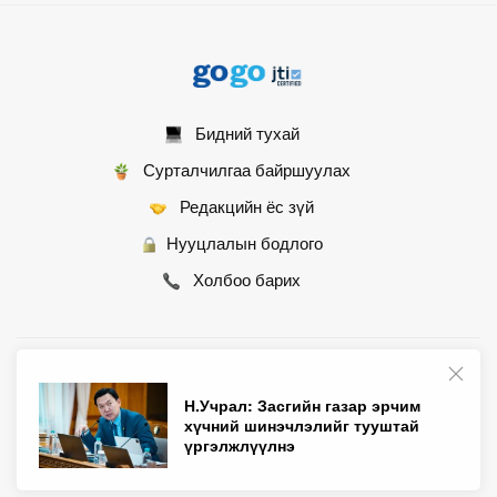
Бидний тухай
Сурталчилгаа байршуулах
Редакцийн ёс зүй
Нууцлалын бодлого
Холбоо барих
© 2007 - 2026 Монгол Контент ХХК • Бүх эрх хуулиар хамгаалагдсан
Н.Учрал: Засгийн газар эрчим
хүчний шинэчлэлийг тууштай
үргэлжлүүлнэ