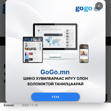
×
Цаг агаар
Зурхай
Валютын ханш
30
8.08
$
3594₮
Онцлох
Шинэ
Тренд
Буцах
EITOWER-Европын худалдааны
танхимтай хамтран ажиллахаар
боллоо
ҮЗЭХ
3
Бизнес
2024-11-18