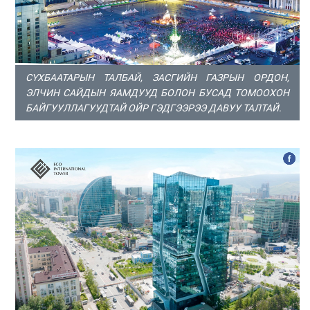
СҮХБААТАРЫН ТАЛБАЙ, ЗАСГИЙН ГАЗРЫН ОРДОН,
ЭЛЧИН САЙДЫН ЯАМДУУД БОЛОН БУСАД ТОМООХОН
БАЙГУУЛЛАГУУДТАЙ ОЙР ГЭДГЭЭРЭЭ ДАВУУ ТАЛТАЙ.