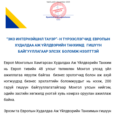
“ЭКО ИНТЕРНЭЙШНЛ ТАУЭР”- Н ТҮРЭЭСЛЭГЧИД ЕВРОПЫН
ХУДАЛДАА АЖ ҮЙЛДВЭРИЙН ТАНХИМД ГИШҮҮН
БАЙГУУЛЛАГААР ЭЛСЭХ БОЛОМЖ НЭЭЛТТЭЙ
Европ Монголын Хамтарсан Худалдаа Аж Үйлдвэрийн Танхим
нь Европ тивийн 48 улсыг төлөөлөн Монгол улсад үйл
ажиллагаа явуулж байгаа бизнес эрхлэгчид болон аж ахуй
нэгжүүдэд бизнес эрхлэлтийн боломжуудыг нь нээж, 200
гаруй гишүүн байгууллагатайгаар Монгол улсын нийгэм,
эдийн засгийн хөгжилд үнэтэй хувь нэмрээ оруулан ажиллаж
байна.
Эрхэм та Европын Худалдаа Аж Үйлдвэрийн Танхимын гишүүн