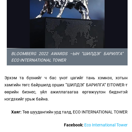
BLOOMBERG 2022 AWARDS –ЫН “ШИЛДЭГ БАРИЛГА”
ECO INTERNATIONAL TOWER
Эрхэм та бүхнийг ч бас үнэт цагийг тань хэмнэх, хотын
хамгийн төгс байршилд орших “ШИЛДЭГ БАРИЛГА” EITOWER-т
өөрийн бизнес, үйл ажиллагаагаа өргөжүүлэн бидэнтэй
нэгдэхийг урьж байна.
Хаяг:
Төв шуудангийн урд талд, ECO INTERNATIONAL TOWER
Facebook:
Eco International Tower