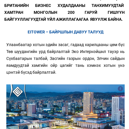
БРИТАНИЙН БИЗНЕС ХУДАЛДААНЫ ТАНХИМУУДТАЙ
ХАМТРАН МОНГОЛЫН 200 ГАРУЙ ГИШҮҮН
БАЙГУУЛЛАГУУДТАЙ ҮЙЛ АЖИЛЛАГААГАА ЯВУУЛЖ БАЙНА.
EITOWER – БАЙРШЛЫН ДАВУУ ТАЛУУД
Улаанбаатар хотын эдийн засаг, гадаад харилцааны цөм бүс
Төв шуудангийн урд байрлалтай Эко Интернэйшнл тауэр нь
Сүхбаатарын талбай, Засгийн газрын ордон, Элчин сайдын
яамдуудтай хамгийн ойр цагийг тань хэмнэх хотын үнэ
цэнтэй бүсэд байрлалтай.