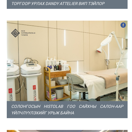
ТОРГООР УРЛАХ DANDY ATTELIER ВИП ТЭЙЛОР
СОЛОНГОСЫН HISTOLAB ГОО САЙХНЫ САЛОН-ААР
ҮЙЛЧЛҮҮЛЭХИЙГ УРЬЖ БАЙНА