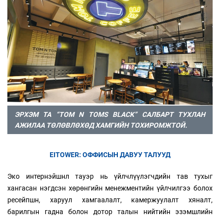
ЭРХЭМ ТА “TOM N TOMS BLACK” САЛБАРТ ТУХЛАН
АЖИЛАА ТӨЛӨВЛӨХӨД ХАМГИЙН ТОХИРОМЖТОЙ.
EITOWER: ОФФИСЫН ДАВУУ ТАЛУУД
Эко интернэйшнл тауэр нь үйлчлүүлэгчдийн тав тухыг
хангасан нэгдсэн хөрөнгийн менежментийн үйлчилгээ болох
ресейпшн, харуул хамгаалалт, камержуулалт хяналт,
барилгын гадна болон дотор талын нийтийн эзэмшлийн