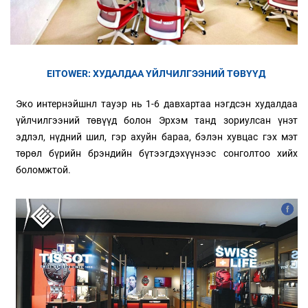
EITOWER: ХУДАЛДАА ҮЙЛЧИЛГЭЭНИЙ ТӨВҮҮД
Эко интернэйшнл тауэр нь 1-6 давхартаа нэгдсэн худалдаа
үйлчилгээний төвүүд болон Эрхэм танд зориулсан үнэт
эдлэл, нүдний шил, гэр ахуйн бараа, бэлэн хувцас гэх мэт
төрөл бүрийн брэндийн бүтээгдэхүүнээс сонголтоо хийх
боломжтой.