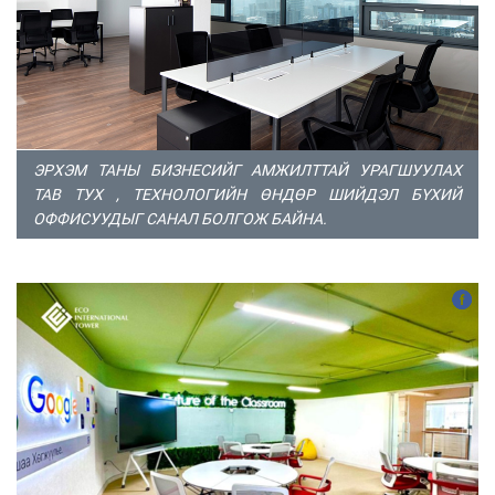
ЭРХЭМ ТАНЫ БИЗНЕСИЙГ АМЖИЛТТАЙ УРАГШУУЛАХ
ТАВ ТУХ , ТЕХНОЛОГИЙН ӨНДӨР ШИЙДЭЛ БҮХИЙ
ОФФИСУУДЫГ САНАЛ БОЛГОЖ БАЙНА.