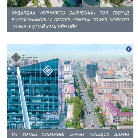
ХУДАЛДАА ҮЙЛЧИЛГЭЭ БИЗНЕСИЙН ГОЛ ТӨВҮҮД
БОЛОХ SHANGRI-LA CENTER ,CENTRAL TOWER, MINISTER
TOWER -УУДТАЙ ХАМГИЙН ОЙР
ИХ ХОТЫН ҮЗЭМЖИЙГ БҮРЭН ТОЛЬДОХ ДАХИН