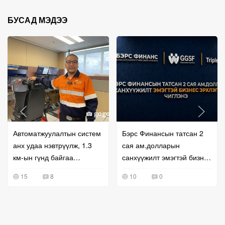
БУСАД МЭДЭЭ
Автоматжуулалтын систем
Бэрс Финансын татсан 2
анх удаа нэвтрүүлж, 1.3
сая ам.долларын
км-ын гүнд байгаа
санхүүжилт эмэгтэй бизнес
машинуудыг алсаас
эрхлэгчдэд чиглэнэ
15
8
10
0
жолоодож байна