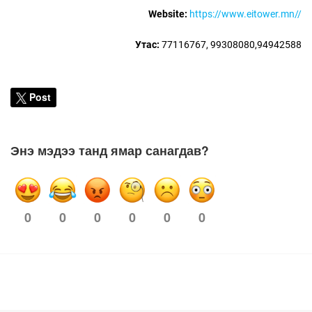
Website:
https://www.eitower.mn//
Утас:
77116767, 99308080,94942588
Post
Энэ мэдээ танд ямар санагдав?
0
0
0
0
0
0