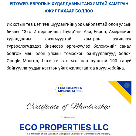
EITOWER:
ЕВРОПЫН ХУДАЛДААНЫ ТАНХИМТАЙ ХАМТРАН
АЖИЛЛАХААР БОЛЛОО
Их хотын төв цэг, төв шуудангийн урд байрлалтай олон улсын
бизнес “Эко Интернэйшнл Тауэр”-нь Ази, Европ, Америкийн
худалдааны танхимуудтай хамтран ажиллаж
түрээслэгчдэдээ бизнесээ өргөжүүлэх боломжийг санал
болгож мөн олон улсын томоохон байгууллагууд болох
Google Монгол, Luxe тв гэх мэт нэр хүндтэй 100 гаруй
байгууллагуудыг нэгтгэн үйл ажиллагаагаа явуулж байна.