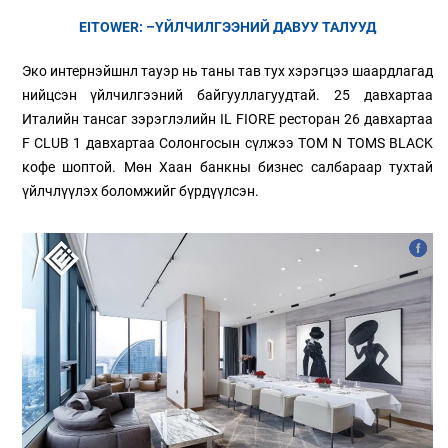
EITOWER: –ҮЙЛЧИЛГЭЭНИЙ ДАВУУ ТАЛУУД
Эко интернэйшнл тауэр нь таны тав тух хэрэгцээ шаардлагад
нийцсэн үйлчилгээний байгууллагуудтай. 25 давхартаа
Италийн тансаг зэрэглэлийн IL FIORE ресторан 26 давхартаа
F CLUB 1 давхартаа Солонгосын сүлжээ TOM N TOMS BLACK
кофе шоптой. Мөн Хаан банкны бизнес салбараар тухтай
үйлчлүүлэх боломжийг бүрдүүлсэн.