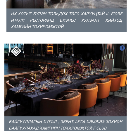
ИХ ХОТЫГ БҮРЭН ТОЛЬДОХ ТӨГС ХАРУУЦТАЙ IL FIORE
ИТАЛИ РЕСТОРАНД БИЗНЕС УУЛЗАЛТ ХИЙХЭД
ХАМГИЙН ТОХИРОМЖТОЙ
БАЙГУУЛЛАГЫН ХУРАЛ , ЭВЕНТ, АРГА ХЭМЖЭЭ ЗОХИОН
БАЙГУУЛАХАД ХАМГИЙН ТОХИРОМЖТОЙ F CLUB