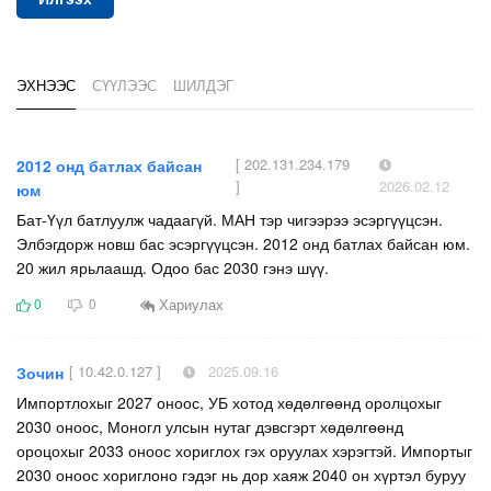
ЭХНЭЭС
СҮҮЛЭЭС
ШИЛДЭГ
[ 202.131.234.179
2012 онд батлах байсан
]
2026.02.12
юм
Бат-Үүл батлуулж чадаагүй. МАН тэр чигээрээ эсэргүүцсэн.
Элбэгдорж новш бас эсэргүүцсэн. 2012 онд батлах байсан юм.
20 жил ярьлаашд. Одоо бас 2030 гэнэ шүү.
Хариулах
0
0
[ 10.42.0.127 ]
2025.09.16
Зочин
Импортлохыг 2027 оноос, УБ хотод хөдөлгөөнд оролцохыг
2030 оноос, Моногл улсын нутаг дэвсгэрт хөдөлгөөнд
ороцохыг 2033 оноос хориглох гэх оруулах хэрэгтэй. Импортыг
2030 оноос хориглоно гэдэг нь дор хаяж 2040 он хүртэл буруу