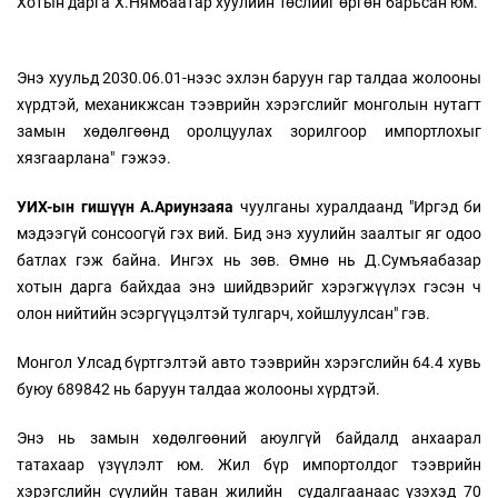
Хотын дарга Х.Нямбаатар хуулийн төслийг өргөн барьсан юм.
Энэ хуульд 2030.06.01-нээс эхлэн баруун гар талдаа жолооны
хүрдтэй, механикжсан тээврийн хэрэгслийг монголын нутагт
замын хөдөлгөөнд оролцуулах зорилгоор импортлохыг
хязгаарлана" гэжээ.
УИХ-ын гишүүн А.Ариунзаяа
чуулганы хуралдаанд "Иргэд би
мэдээгүй сонсоогүй гэх вий. Бид энэ хуулийн заалтыг яг одоо
батлах гэж байна. Ингэх нь зөв. Өмнө нь Д.Сумъяабазар
хотын дарга байхдаа энэ шийдвэрийг хэрэгжүүлэх гэсэн ч
олон нийтийн эсэргүүцэлтэй тулгарч, хойшлуулсан" гэв.
Монгол Улсад бүртгэлтэй авто тээврийн хэрэгслийн 64.4 хувь
буюу 689842 нь баруун талдаа жолооны хүрдтэй.
Энэ нь замын хөдөлгөөний аюулгүй байдалд анхаарал
татахаар үзүүлэлт юм. Жил бүр импортолдог тээврийн
хэрэгслийн сүүлийн таван жилийн судалгаанаас үзэхэд 70