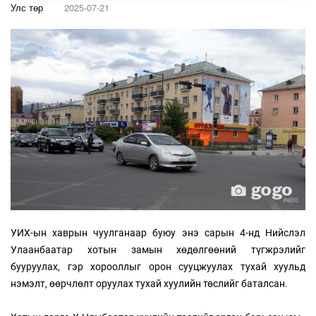
Улс төр
2025-07-21
УИХ-ын хаврын чуулганаар буюу энэ сарын 4-нд Нийслэл
Улаанбаатар хотын замын хөдөлгөөний түгжрэлийг
бууруулах, гэр хорооллыг орон сууцжуулах тухай хуульд
нэмэлт, өөрчлөлт оруулах тухай хуулийн төслийг баталсан.