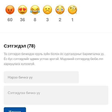
60
8
3
2
1
36
Сэтгэгдэл (78)
Та сэтгэгдэл бичихдээ хууль зүйн болон ёс суртахууныг баримтална уу.
Ёс бус сэтгэгдлийг админ устгах эрхтэй. Мэдээний сэтгэгдэлд GoGo.mn
хариуцлага хүлээхгүй.
Илгээх