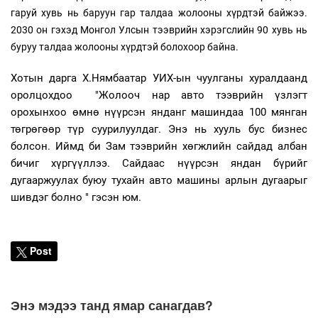
гаруй хувь нь баруун гар талдаа жолооны хүрдтэй байжээ.
2030 он гэхэд Монгол Улсын тээврийн хэрэгслийн 90 хувь нь
буруу талдаа жолооны хүрдтэй болохоор байна.
Хотын дарга Х.Нямбаатар УИХ-ын чуулганы хуралдаанд
оролцохдоо "Жолооч нар авто тээврийн үзлэгт
орохынхоо өмнө нүүрсэн янданг машиндаа 100 мянган
төгрөгөөр түр суурилуулдаг. Энэ нь хууль бус бизнес
болсон. Иймд би Зам тээврийн хөгжлийн сайдад албан
бичиг хүргүүллээ. Сайдаас нүүрсэн яндан бүрийг
дугааржуулах буюу тухайн авто машины арлын дугаарыг
шивдэг болно " гэсэн юм.
Post
Энэ мэдээ танд ямар санагдав?