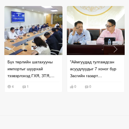
Бүх төрлийн шатахууны
"Аймгуудад тулгамдсан
импортыг шуурхай
асуудлуудыг 7 хоног бүр
тээвэрлэхэд ГХЯ, ЗТЯ,
Засгийн газарт
БХЯ хамтран ажиллана гэв
танилцуулж,
4
1
0
0
шийдвэрлүүлнэ"