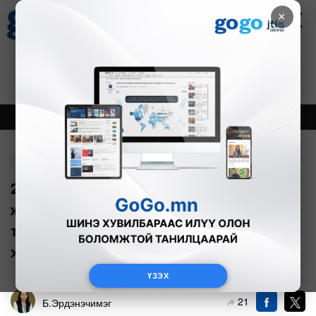
×
Цаг агаар
Зурхай
Валютын ханш
27
8.07
$
3594₮
Онцлох
Шинэ
Тренд
Буцах
2030.06.01-нээс баруун талдаа
жолооны хүрдтэй, механикжсан
тээврийн хэрэгсэл импортлохыг
хориглов
ҮЗЭХ
21
Б.Эрдэнэчимэг