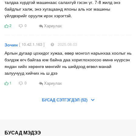
талдаа хүрдтэй машинаас салахгүй гэсэн үг. 7-8 жилд энэ
байдлыг халж, энэ хугацаанд японы аль нэг машины
үйлдвэрийг оруулж ирэх хэрэгтэй.
Хариулах
2
0
[ 10.42.1.163 ]
2025.08.03
Зочин
Арлын дугаар цохидог хужаа, өвөр монгол нарынхаа хоолыг нь
бэлдэж өгч байгаа юм байна даа хориглохоосоо өмнө нүүрсэн
яндан хийх хөрөнгө мөнгийг нь шийдээд өгвөл манай
залуучууд хийчих нь ш дээ
Хариулах
1
0
БУСАД СЭТГЭГДЭЛ (52)
БУСАД МЭДЭЭ