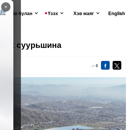
×
GoGo булан
Үзэх
Хэв маяг
English
 өрх суурьшина
6