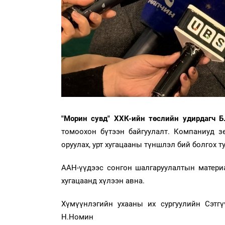
"Морин сувд" ХХК-ийн төслийн удирдагч Б
томоохон бүтээн байгуулалт. Компаниуд з
оруулах, урт хугацааны түншлэл бий болгох т
ААН-үүдээс сонгон шалгаруулалтын материа
хугацаанд хүлээн авна.
Хүмүүнлэгийн ухааны их сургуулийн Сэтгү
Н.Номин