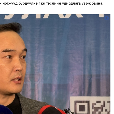
н нэгжүүд бүрдүүлнэ гэж төслийн удирдлага үзэж байна.