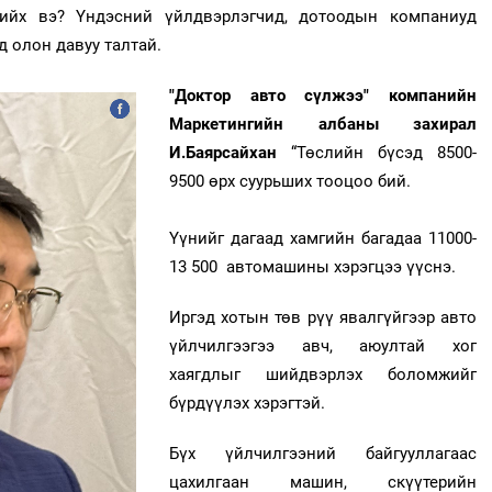
хийх вэ? Үндэсний үйлдвэрлэгчид, дотоодын компаниуд
эд олон давуу талтай.
"Доктор авто сүлжээ" компанийн
Маркетингийн албаны захирал
И.Баярсайхан
“Төслийн бүсэд 8500-
9500 өрх суурьших тооцоо бий.
Үүнийг дагаад хамгийн багадаа 11000-
13 500 автомашины хэрэгцээ үүснэ.
Иргэд хотын төв рүү явалгүйгээр авто
үйлчилгээгээ авч, аюултай хог
хаягдлыг шийдвэрлэх боломжийг
бүрдүүлэх хэрэгтэй.
Бүх үйлчилгээний байгууллагаас
цахилгаан машин, скүүтерийн