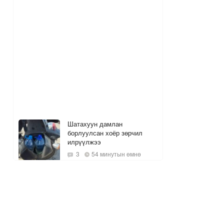
Шатахуун дамлан
борлуулсан хоёр зөрчил
илрүүлжээ
3
54 минутын өмнө
Он гарсаар 43 мянган
суудлын автомашин
импортолсон байна
59 минутын өмнө