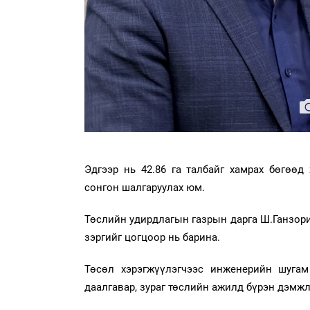
Эдгээр нь 42.86 га талбайг хамрах бөгөөд
сонгон шалгаруулах юм.
Төслийн удирдлагын газрын дарга Ш.Ганзориг
зэргийг цогцоор нь барина.
Төсөл хэрэгжүүлэгчээс инженерийн шугам
даалгавар, зураг төслийн ажилд бүрэн дэмжл