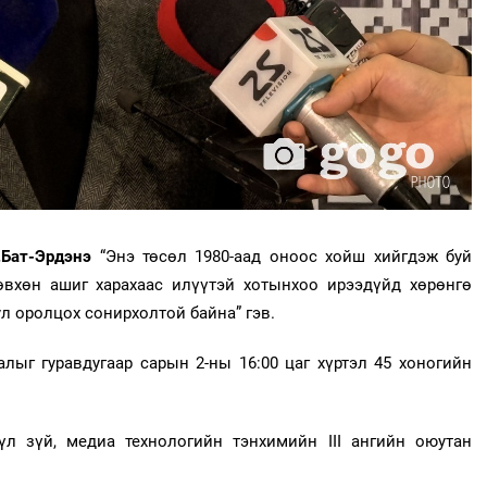
.Бат-Эрдэнэ
“Энэ төсөл 1980-аад оноос хойш хийгдэж буй
өвхөн ашиг харахаас илүүтэй хотынхоо ирээдүйд хөрөнгө
ул оролцох сонирхолтой байна” гэв.
лыг гуравдугаар сарын 2-ны 16:00 цаг хүртэл 45 хоногийн
үл зүй, медиа технологийн тэнхимийн III ангийн оюутан