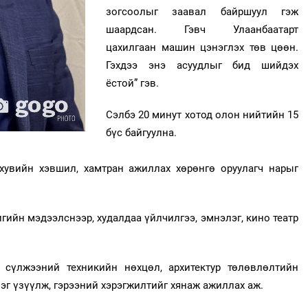
зогсоолыг заавал байршуул гэж
шаардсан. Гэвч Улаанбаатарт
цахилгаан машин цэнэглэх төв цөөн.
Гэхдээ энэ асуудлыг бид шийдэх
ёстой” гэв.
Сэлбэ 20 минут хотод олон нийтийн 15
бүс байгуулна.
 хувийн хэвшил, хамтран ажиллах хөрөнгө оруулагч нарыг
ийн мэдээлснээр, худалдаа үйлчилгээ, эмнэлэг, кино театр
 сүлжээний техникийн нөхцөл, архитектур төлөвлөлтийн
эг үзүүлж, гэрээний хэрэгжилтийг хянаж ажиллах аж.