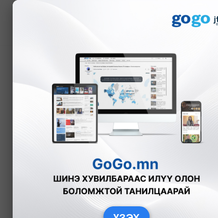
Мэдээ
Сэлбэ хотод 8500-9500
Нийгэм
2026-01-16
ҮЗЭХ