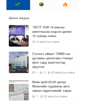
Шинэ мэдээ
“УБТЗ” ХНН 16 мянган
ажилтныхаа үндсэн цалинг
15 хувиар нэмнэ
16 минутын өмнө
Сэлэнгэ аймагт 70МВт-ын
дулааны цахилгаан станцыг
ирэх сард ашиглалтад
оруулна
1
2
43 минутын өмнө
Өнөө орой 23:00 цагаас
Монелийн гудамжны авто
замын хөдөлгөөнийг хаана
1
52 минутын өмнө