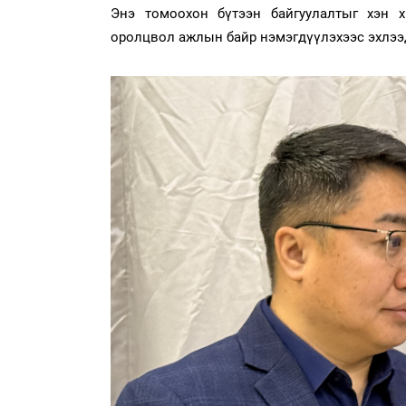
Энэ томоохон бүтээн байгуулалтыг хэн 
оролцвол ажлын байр нэмэгдүүлэхээс эхлэ