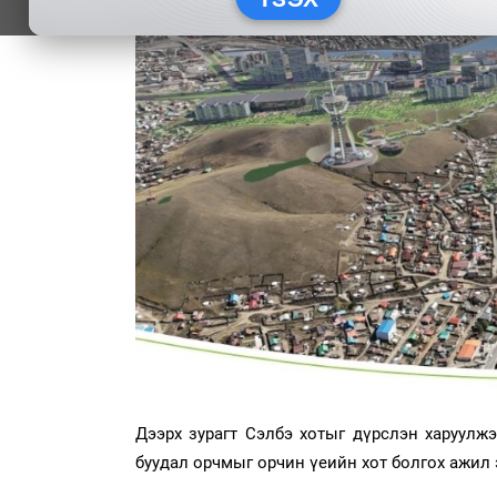
Дээрх зурагт Сэлбэ хотыг дүрслэн харуулжээ
буудал орчмыг орчин үеийн хот болгох ажил