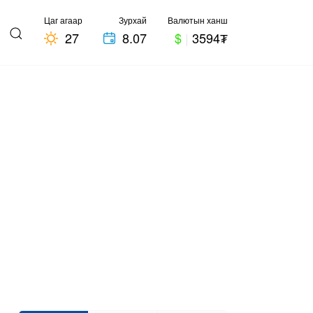
Цаг агаар
Зурхай
Валютын ханш
27
8.07
$
|
3594₮