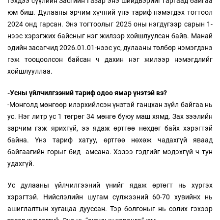
Гэхдээ сүүлийн Засгийн Газар энэ шийдвэрийг гаргаад байгаа
юм биш. Дулааны эрчим хүчний үнэ тариф нэмэгдэх тогтоол
2024 онд гарсан. Энэ тогтоолыг 2025 оны нэгдүгээр сарын 1-
нээс хэрэгжих байсныг нэг жилээр хойшлуулсан байв. Манай
эдийн засагчид 2026.01.01-нээс ус, дулааны төлбөр нэмэгдэнэ
гэж тооцоолсон байсан ч дахин нэг жилээр нэмэгдлийг
хойшлууллаа.
-Усны үйлчилгээний тариф одоо ямар үнэтэй вэ?
-Монголд мөнгөөр илэрхийлсэн үнэтэй ганцхан зүйл байгаа нь
ус. Нэг литр ус 1 төгрөг 34 мөнгө буюу маш хямд. Зах зээлийн
зарчим гэж ярихгүй, ээ ядаж өртгөө нөхдөг байх хэрэгтэй
байна. Үнэ тариф хатуу, өртгөө нөхөж чадахгүй яваад
байгаагийн горыг бид амсана. Хэзээ гэдгийг мэдэхгүй ч тун
удахгүй.
Ус дулааны үйлчилгээний үнийг ядаж өртөгт нь хүргэх
хэрэгтэй. Нийслэлийн шугам сүлжээний 60-70 хувийнх нь
ашиглалтын хугацаа дууссан. Тэр болгоныг нь солих гэхээр