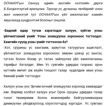
ОСНААУГ-ын Санхүү, эдийн засгийн хэлтсийн дарга
Б.Батдэлгэртэй ярилцлаа. Тэрээр ус, дулааны төлбөрийг олон
жил нэмээгүй тул ОСНААУГ-ын үйл ажиллагааг хэвийн
явуулахад хүндрэлтэй болсныг онцлов.
-Бидний өдөр тутам хэрэглэдэг халуун, хүйтэн усны
үйлчилгээний үнийг Усны зохицуулах хорооноос тогтоодог.
Хамгийн сүүлд усны үнийг тогтоосон бэ?
-Хот, суурины ус хангамж, ариутгах татуургын ашиглалт,
үйлчилгээг зохицуулах хорооноос зөвхөн цэвэр ус хангах,
түгээх болон бохир ус татан зайлуулах үйл ажиллагааны
тарифыг баталдаг. Мөн Ус сувгийн удирдах газраас орон
нутгийн өмчит аж ахуйн тооцоот газар худалдаж авах усны
бөөний үнийг тогтоодог.
Халуун усны үнэ Эрчим хүчний зохицуулах хороонд хамаардаг
юм. Өөрөөр хэлбэл халуун усыг Орон сууцны удирдах газар
тоног төхөөрөмж болон инженерийн байгууламжаараа
дамжуулан үйлдвэрлээд хэрэглэгчдэд хүргэдэг. Ус сувгаас