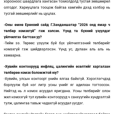
хорооноос шаардлага хангасан тохиолдолд тусгай зөвшөөрөл
олгодог. Хариуцлага тооцож байгаа хамгийн дээд хэлбэр нь
тусгай зөвшөөрлийг нь цуцлах.
-Оны өмнө Ерөнхий сайд Г.Занданшатар “2026 онд ямар ч
төлбөр нэмэхгүй” гэж хэлсэн. Үүнд та бүхний үзүүлдэг
үйлчилгээ багтсан уу?
-Тийм ээ. Төрөөс үзүүлж буй бүх үйлчилгээний төлбөрийг
нэмэхгүй гэж шийдвэрлэсэн. Үүнд ус, дулаан аль аль нь
хамаарна.
-Хувийн контоорууд инфляц, цалингийн өсөлтийг харгалзан
төлбөрөө нэмэх боломжтой юу?
-Хувийн, улсын контоорт үнийн ялгаа байхгүй. Хэрэглэгчдэд
борлуулж буй нэг литр усны үнийг яг адилхан тогтоосон.
Нийтэд нь л нэмэх асуудал яригдана. Усны төлбөрийг олон
жил нэмээгүй тул хувийн контоорууд ч санхүүгийн хүндрэлтэй
тулж, цалингаа тавьж чадахгүй асуудал үүсдэг.