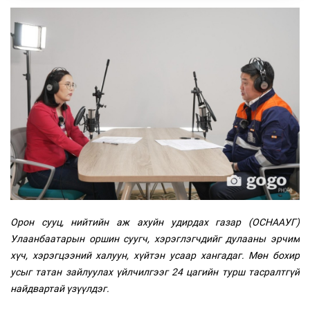
Орон сууц, нийтийн аж ахуйн удирдах газар (ОСНААУГ)
Улаанбаатарын оршин суугч, хэрэглэгчдийг дулааны эрчим
хүч, хэрэгцээний халуун, хүйтэн усаар хангадаг. Мөн бохир
усыг татан зайлуулах үйлчилгээг 24 цагийн турш тасралтгүй
найдвартай үзүүлдэг.