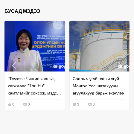
БУСАД МЭДЭЭ
"Түүхээс Чингис хааныг,
Сааль ч үгүй, сав ч үгүй
хөгжмөөс "The Hu"
Монгол Улс шатахууны
хамтлагийг сонсож, мэдсэн
агуулахууд барьж эхэллээ
гаднынхан монгол хэл
0
0
3
3
сонирхох нь нэмэгдсэн"