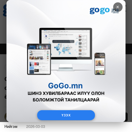
×
Цаг агаар
Зурхай
Валютын ханш
17
8.10
$
3594₮
Онцлох
Шинэ
Тренд
Буцах
Орон сууцны конторууд элэгдлийн
санд засварын мөнгөө цуглуулах
ёстой ч бусад зардалд зарцуулчихдаг
ҮЗЭХ
0
Б.Эрдэнэчимэг
Нийгэм
2026-03-03