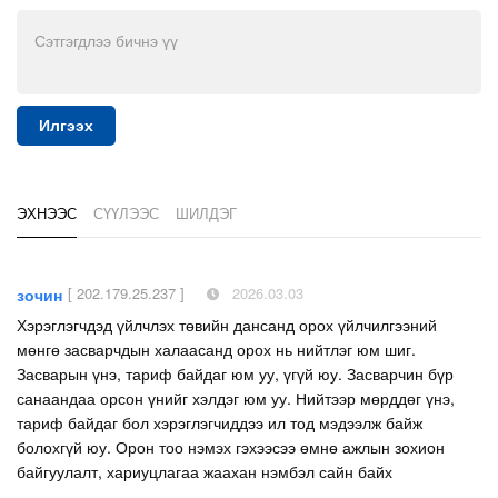
Илгээх
ЭХНЭЭС
СҮҮЛЭЭС
ШИЛДЭГ
[ 202.179.25.237 ]
2026.03.03
зочин
Хэрэглэгчдэд үйлчлэх төвийн дансанд орох үйлчилгээний
мөнгө засварчдын халаасанд орох нь нийтлэг юм шиг.
Засварын үнэ, тариф байдаг юм уу, үгүй юу. Засварчин бүр
санаандаа орсон үнийг хэлдэг юм уу. Нийтээр мөрддөг үнэ,
тариф байдаг бол хэрэглэгчиддээ ил тод мэдээлж байж
болохгүй юу. Орон тоо нэмэх гэхээсээ өмнө ажлын зохион
байгуулалт, хариуцлагаа жаахан нэмбэл сайн байх