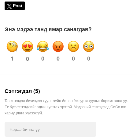
Post
Энэ мэдээ танд ямар санагдав?
1
0
0
0
0
0
Сэтгэгдэл (5)
Та сэтгэгдэл бичихдээ хууль зүйн болон ёс суртахууныг баримтална уу.
Ёс бус сэтгэгдлийг админ устгах эрхтэй. Мэдээний сэтгэгдэлд GoGo.mn
хариуцлага хүлээхгүй.