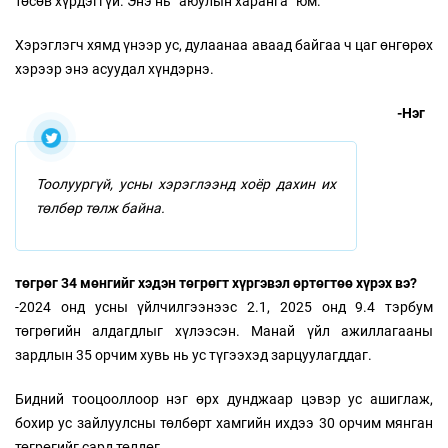
төсөв хүрдэггүй. Энэ нь “аюулын харанга” юм.
Хэрэглэгч хямд үнээр ус, дулаанаа аваад байгаа ч цаг өнгөрөх
хэрээр энэ асуудал хүндэрнэ.
-Нэг
Тоолуургүй, усны хэрэглээнд хоёр дахин их
төлбөр төлж байна.
төгрөг 34 мөнгийг хэдэн төгрөгт хүргэвэл өртөгтөө хүрэх вэ?
-2024 онд усны үйлчилгээнээс 2.1, 2025 онд 9.4 тэрбум
төгрөгийн алдагдлыг хүлээсэн. Манай үйл ажиллагааны
зардлын 35 орчим хувь нь ус түгээхэд зарцуулагддаг.
Бидний тооцооллоор нэг өрх дунджаар цэвэр ус ашиглаж,
бохир ус зайлуулсны төлбөрт хамгийн ихдээ 30 орчим мянган
төгрөгийг сард төлдөг.