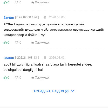
Хариулах
0
0
[ 192.82.66.174 ]
2026.03.03
Зочин
ХУД-н Бадамлах нар гэдэг хувийн конторын тусгай
зөвшөөрлийг цуцалсан ч үйл ажиллагаагаа явуулсаар иргэдийг
хохироосоор л байна шүү.
Хариулах
0
0
[ 202.21.108.13 ]
2026.03.03
Зочин
audit hiij zurchliig arilgah shaardlaga tavih heregtei shdee,
bolohgui bol dargiig ni hal
Хариулах
0
0
БУСАД СЭТГЭГДЭЛ (2)