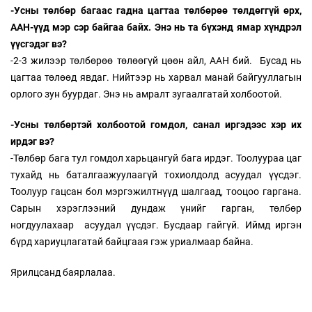
-Усны төлбөр багаас гадна цагтаа төлбөрөө төлдөггүй өрх,
ААН-үүд мэр сэр байгаа байх. Энэ нь та бүхэнд ямар хүндрэл
үүсгэдэг вэ?
-2-3 жилээр төлбөрөө төлөөгүй цөөн айл, ААН бий. Бусад нь
цагтаа төлөөд явдаг. Нийтээр нь харвал манай байгууллагын
орлого зун буурдаг. Энэ нь амралт зугаалгатай холбоотой.
-Усны төлбөртэй холбоотой гомдол, санал иргэдээс хэр их
ирдэг вэ?
-Төлбөр бага тул гомдол харьцангуй бага ирдэг. Тоолуураа цаг
тухайд нь баталгаажуулаагүй тохиолдолд асуудал үүсдэг.
Тоолуур гацсан бол мэргэжилтнүүд шалгаад, тооцоо гаргана.
Сарын хэрэглээний дундаж үнийг гарган, төлбөр
ногдуулахаар асуудал үүсдэг. Бусдаар гайгүй. Иймд иргэн
бүрд хариуцлагатай байцгаая гэж уриалмаар байна.
Ярилцсанд баярлалаа.