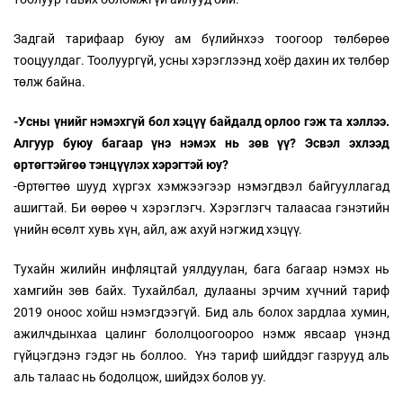
Задгай тарифаар буюу ам бүлийнхээ тоогоор төлбөрөө
тооцуулдаг. Тоолуургүй, усны хэрэглээнд хоёр дахин их төлбөр
төлж байна.
-Усны үнийг нэмэхгүй бол хэцүү байдалд орлоо гэж та хэллээ.
Алгуур буюу багаар үнэ нэмэх нь зөв үү? Эсвэл эхлээд
өртөгтэйгөө тэнцүүлэх хэрэгтэй юу?
-Өртөгтөө шууд хүргэх хэмжээгээр нэмэгдвэл байгууллагад
ашигтай. Би өөрөө ч хэрэглэгч. Хэрэглэгч талаасаа гэнэтийн
үнийн өсөлт хувь хүн, айл, аж ахуй нэгжид хэцүү.
Тухайн жилийн инфляцтай уялдуулан, бага багаар нэмэх нь
хамгийн зөв байх. Тухайлбал, дулааны эрчим хүчний тариф
2019 оноос хойш нэмэгдээгүй. Бид аль болох зардлаа хумин,
ажилчдынхаа цалинг бололцоогоороо нэмж явсаар үнэнд
гүйцэгдэнэ гэдэг нь боллоо. Үнэ тариф шийддэг газрууд аль
аль талаас нь бодолцож, шийдэх болов уу.