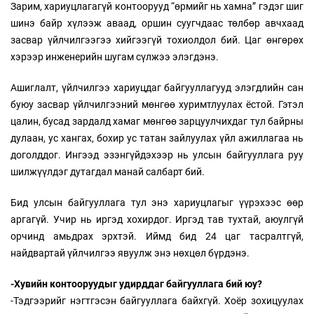
Зарим, хариуцлагагүй контоорууд “өрмийг нь хамна” гэдэг шиг
шинэ байр хүлээж аваад, оршин суугчдаас төлбөр авчхаад
засвар үйлчилгээгээ хийгээгүй тохиолдол бий. Цаг өнгөрөх
хэрээр инженерийн шугам сүлжээ элэгдэнэ.
Ашиглалт, үйлчилгээ хариуцдаг байгууллагууд элэгдлийн сан
буюу засвар үйлчилгээний мөнгөө хуримтлуулах ёстой. Гэтэл
цалин, бусад зардалд хамаг мөнгөө зарцуулчихдаг тул байрны
дулаан, ус хангах, бохир ус татан зайлуулах үйл ажиллагаа нь
доголддог. Ингээд эзэнгүйдэхээр нь улсын байгууллага руу
шилжүүлдэг дутагдал манай салбарт бий.
Бид улсын байгууллага тул энэ хариуцлагыг үүрэхээс өөр
аргагүй. Учир нь иргэд хохирдог. Иргэд тав тухтай, аюулгүй
орчинд амьдрах эрхтэй. Иймд бид 24 цаг тасралтгүй,
найдвартай үйлчилгээ явуулж энэ нөхцөл бүрдэнэ.
-Хувийн контооруудыг удирддаг байгууллага бий юу?
-Тэдгээрийг нэгтгэсэн байгууллага байхгүй. Хоёр зохицуулах