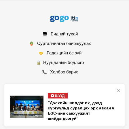
Бидний тухай
Сурталчилгаа байршуулах
Редакцийн ёс зүй
Нууцлалын бодлого
Холбоо барих
ШУУД
© 2007 - 2026 Монгол Контент ХХК • Бүх эрх хуулиар хамгаалагдсан
"Дэлхийн шилдэг их, дээд
сургуульд суралцах эрх авсан ч
БЗС-ийн санхүүжилт
шийдэгдээгүй"