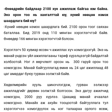
-Өнөөдрийн байдлаар 2100 хүн ажиллаж байгаа юм байна.
Энэ орон тоо нь хангалттай юу, хүний нөөцөө нэмэх
шаардлага бий юу?
-Хүний нөөцөө нэмэх шаардлага бий. 2100 орон тоог саяхан
баталлаа. Бид 2019 онд 110 мянган хэрэглэгчтэй байв.
Өнөөдөр 166 мянган хэрэглэгчтэй болсон.
Хэрэглэгч 50 хувиар өссөн ч ажиллах хүч нэмэгдээгүй. Энэ нь
манай үндсэн үйл ажиллагааны тариф хүрэлцээгүй байдалтай
холбоотой. Нэг л өөрчлөлт орсон нь 300 гаруй орон тоо
нэмэгдсэн. Манай байгууллагад өмнө нь 24 цаг ажиллаад 48
цаг амардаг буюу гурван ээлжтэй байв.
Хөдөлмөрийн хууль шинэчлэгдэж, гурван ээлжээр
ажилладгийг дөрвөн ээлжтэй болгосон. Энэ дагуу ажилчид
нэмэгдэн, 2000 руу хүрлээ. Цаашид манай ачаалал
нэмэгдэнэ. Манайх аж ахуйн тооцоотой байгууллага тул
хэрэглэгчээ нэмэгдүүлэх нь нэг талаараа орлого өсөж,