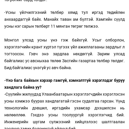
-Усны үйлчилгээний төлбөр хямд тул иргэд төдийлөн
анхаардаггүй байх. Манайх таван ам бүлтэй. Хамгийн сүүлд
усны нэг сарын төлбөрт 11 мянган төгрөг төлжээ.
Монгол улсад усны үнэ гэж байхгүй. Усыг олборлон,
хэрэглэгчийн крант хүртэл түгээх үйл ажиллагааны зардлыг л
тогтоосон. Гэвч энэ зардлаа нөхдөггүй. Зарим улсад
байгалиас ус авсныхаа төлөө Засгийн газартаа төлбөр төлдөг.
Бид байгалиас үнэгүй ус авч байна.
-Үнэ бага байхын хэрээр гамгүй, хэмнэлтгүй хэрэглэдэг буруу
хандлага байна уу?
-Сүүлийн жилүүдэд Улаанбаатарын хэрэглэгчдийн хэрэглэсэн
усны хэмжээ буурах хандлагатай гэсэн судалгаа гарсан. Үүнд
технологийн дэвшил, иргэдийн ухамсар дээшилсэн нь
нөлөөллөө. Гэхдээ усны тоолуургүй хэрэглэгчид бий.
Инженерийн шугам сүлжээний хийцлэлээс шалтгаалан
тоолуур тавих боломжгүй айлууд бий.