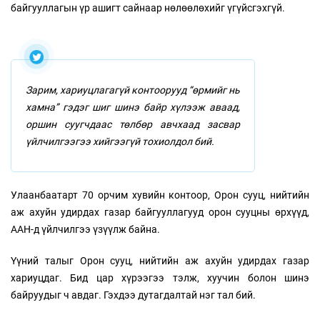
байгууллагын үр ашигт сайнаар нөлөөлөхийг үгүйсгэхгүй.
Зарим, хариуцлагагүй контоорууд “өрмийг нь
хамна” гэдэг шиг шинэ байр хүлээж аваад,
оршин суугчдаас төлбөр авчхаад засвар
үйлчилгээгээ хийгээгүй тохиолдол бий.
Улаанбаатарт 70 орчим хувийн контоор, Орон сууц, нийтийн
аж ахуйн удирдах газар байгууллагууд орон сууцны өрхүүд,
ААН-д үйлчилгээ үзүүлж байна.
Үүний талыг Орон сууц, нийтийн аж ахуйн удирдах газар
хариуцдаг. Бид цар хүрээгээ тэлж, хуучин болон шинэ
байруудыг ч авдаг. Гэхдээ дутагдалтай нэг тал бий.