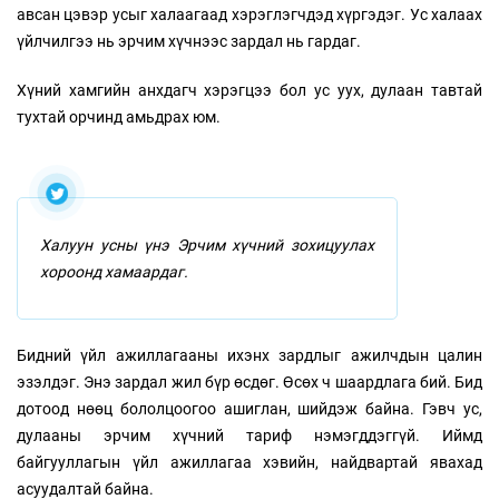
авсан цэвэр усыг халаагаад хэрэглэгчдэд хүргэдэг. Ус халаах
үйлчилгээ нь эрчим хүчнээс зардал нь гардаг.
Хүний хамгийн анхдагч хэрэгцээ бол ус уух, дулаан тавтай
тухтай орчинд амьдрах юм.
Халуун усны үнэ Эрчим хүчний зохицуулах
хороонд хамаардаг.
Бидний үйл ажиллагааны ихэнх зардлыг ажилчдын цалин
эзэлдэг. Энэ зардал жил бүр өсдөг. Өсөх ч шаардлага бий. Бид
дотоод нөөц бололцоогоо ашиглан, шийдэж байна. Гэвч ус,
дулааны эрчим хүчний тариф нэмэгддэггүй. Иймд
байгууллагын үйл ажиллагаа хэвийн, найдвартай явахад
асуудалтай байна.