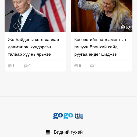
Жо Байдены хорт хавдар
Косовогийн парламентын
даамжирч, хүндэрсэн
гишүүн Ерөнхий сайд
талаар хүү нь ярьжээ
руугаа өндөг шиджээ
1
0
6
1
Бидний тухай