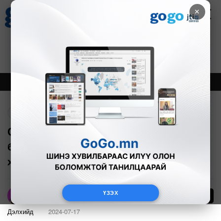
×
Цаг агаар
Зурхай
Валютын ханш
17
8.10
$
3594₮
Онцлох
Шинэ
Тренд
Буцах
CNN: Интернэтийг байлдан дагуулж
буй Монгол тамирчдын олимпын
хувцас
ҮЗЭХ
2622
А.Номин
Дэлхийд
2024-07-17