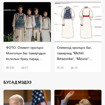
ФОТО: Олимпт оролцох
Олимпод оролцох баг,
Монголын баг тамирчдын
тамирчид "Michel
ёслолын буюу парад
Amazonka", "Mizuno"
хувцас
брендээр гоёно
540
67
26
18
БУСАД МЭДЭЭ