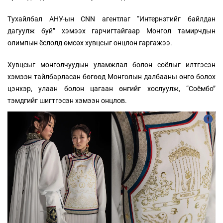
Тухайлбал АНУ-ын CNN агентлаг “Интернэтийг байлдан
дагуулж буй” хэмээх гарчигтайгаар Монгол тамирчдын
олимпын ёслолд өмсөх хувцсыг онцлон гаргажээ.
Хувцсыг монголчуудын уламжлал болон соёлыг илтгэсэн
хэмээн тайлбарласан бөгөөд Монголын далбааны өнгө болох
цэнхэр, улаан болон цагаан өнгийг хослуулж, “Соёмбо”
тэмдгийг шигтгэсэн хэмээн онцлов.