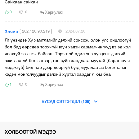
Сайхаан сайхан
Хариулах
0
0
[ 202.126.90.219 ]
2024.07.20
Зочин
Яг үнэндээ Хү хамтлагийг дэлхий сонсож, олон улс онцлоогүй
бол бид өөрсдөө тоохчгүй юун хэдэн сармагчингууд вэ эд хол
явахгүй ээ л гэх байсан. Тэрэнтэй адил энэ хувцсыг дэлхий
ажиглаагүй бол загвар, гоо зүйн хандлага муутай (бараг юу ч
мэдэхгүй) бид нар дээр дооргүй бүгд мууллаа аз болж тэнэг
хэдэн монголчуудыг дэлхий хүртэл хардаг л юм бна
Хариулах
1
0
БУСАД СЭТГЭГДЭЛ (106)
ХОЛБООТОЙ МЭДЭЭ