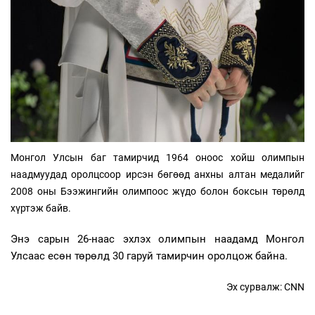
Монгол Улсын баг тамирчид 1964 оноос хойш олимпын
наадмуудад оролцсоор ирсэн бөгөөд анхны алтан медалийг
2008 оны Бээжингийн олимпоос жүдо болон боксын төрөлд
хүртэж байв.
Энэ сарын 26-наас эхлэх олимпын наадамд Монгол
Улсаас есөн төрөлд 30 гаруй тамирчин оролцож байна.
Эх сурвалж: CNN