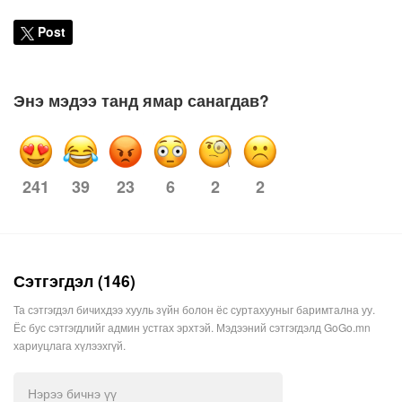
Post
Энэ мэдээ танд ямар санагдав?
39
23
6
2
2
241
Сэтгэгдэл (146)
Та сэтгэгдэл бичихдээ хууль зүйн болон ёс суртахууныг баримтална уу.
Ёс бус сэтгэгдлийг админ устгах эрхтэй. Мэдээний сэтгэгдэлд GoGo.mn
хариуцлага хүлээхгүй.