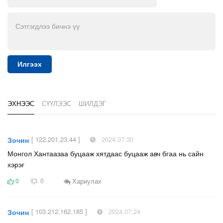
Илгээх
ЭХНЭЭС
СҮҮЛЭЭС
ШИЛДЭГ
[ 122.201.23.44 ]
2024.07.30
Зочин
Монгол Хантаазаа буцааж хятдаас буцааж авч бгаа нь сайн
хэрэг
Хариулах
0
0
[ 103.212.162.185 ]
2024.07.24
Зочин