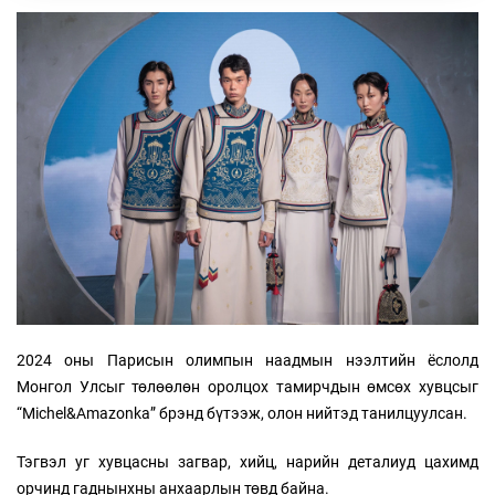
2024 оны Парисын олимпын наадмын нээлтийн ёслолд
Монгол Улсыг төлөөлөн оролцох тамирчдын өмсөх хувцсыг
“Michel&Amazonka” брэнд бүтээж, олон нийтэд танилцуулсан.
Тэгвэл уг хувцасны загвар, хийц, нарийн деталиуд цахимд
орчинд гаднынхны анхаарлын төвд байна.