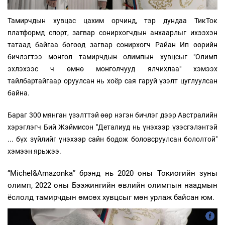
Тамирчдын хувцас цахим орчинд, тэр дундаа ТикТок
платформд спорт, загвар сонирхогчдын анхаарлыг ихээхэн
татаад байгаа бөгөөд загвар сонирхогч Райан Ип өөрийн
бичлэгтээ монгол тамирчдын олимпын хувцсыг "Олимп
эхлэхээс ч өмнө монголчууд ялчихлаа" хэмээх
тайлбартайгаар оруулсан нь хоёр сая гаруй үзэлт цуглуулсан
байна.
Бараг 300 мянган үзэлттэй өөр нэгэн бичлэг дээр Австралийн
хэрэглэгч Бий Жэймисон "Деталиуд нь үнэхээр үзэсгэлэнтэй
... бүх зүйлийг үнэхээр сайн бодож боловсруулсан бололтой"
хэмээн ярьжээ.
“Michel&Amazonka” брэнд нь 2020 оны Токиогийн зуны
олимп, 2022 оны Бээжингийн өвлийн олимпын наадмын
ёслолд тамирчдын өмсөх хувцсыг мөн урлаж байсан юм.