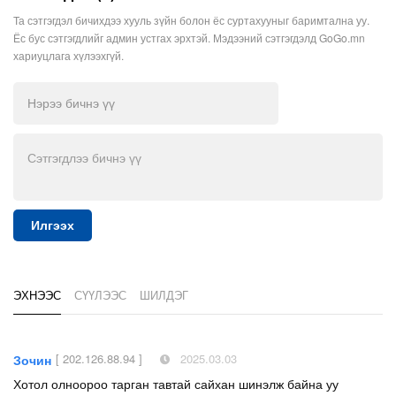
Та сэтгэгдэл бичихдээ хууль зүйн болон ёс суртахууныг баримтална уу.
Ёс бус сэтгэгдлийг админ устгах эрхтэй. Мэдээний сэтгэгдэлд GoGo.mn
хариуцлага хүлээхгүй.
Илгээх
ЭХНЭЭС
СҮҮЛЭЭС
ШИЛДЭГ
[ 202.126.88.94 ]
2025.03.03
Зочин
Хотол олноороо тарган тавтай сайхан шинэлж байна уу