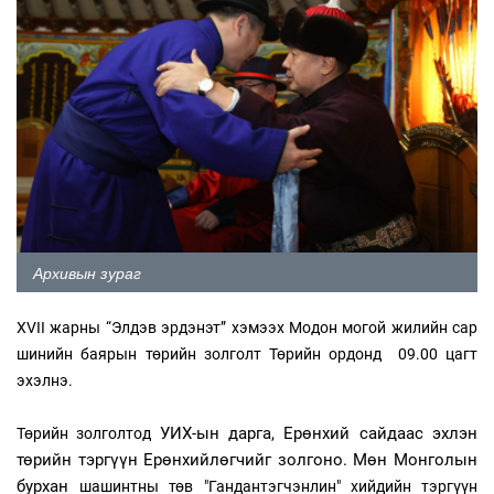
Архивын зураг
XVII жарны “Элдэв эрдэнэт” хэмээх Модон могой жилийн сар
шинийн баярын төрийн золголт Төрийн ордонд 09.00 цагт
эхэлнэ.
УИХ-ын дарга, Ерөнхий сайдаас эхлэн
Төрийн золголтод
төрийн тэргүүн Ерөнхийлөгчийг золгоно. Мөн Монголын
бурхан
шашинтны төв "Гандантэгчэнлин" хийдийн тэргүүн