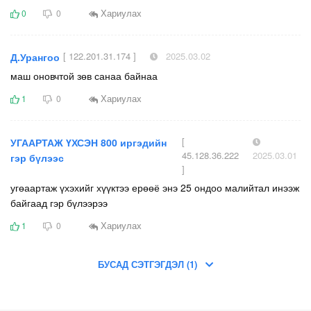
Хариулах
0
0
[ 122.201.31.174 ]
2025.03.02
Д.Урангоо
маш оновчтой зөв санаа байнаа
Хариулах
1
0
[
УГААРТАЖ ҮХСЭН 800 иргэдийн
45.128.36.222
2025.03.01
гэр бүлээс
]
угөаартаж үхэхийг хүүктээ ерөөё энэ 25 ондоо малийтал инээж
байгаад гэр бүлээрээ
Хариулах
1
0
БУСАД СЭТГЭГДЭЛ (1)