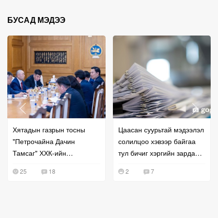
БУСАД МЭДЭЭ
Хятадын газрын тосны
Цаасан суурьтай мэдээлэл
"Петрочайна Дачин
солилцоо хэвээр байгаа
Тамсаг" ХХК-ийн
тул бичиг хэргийн зардал
удирдлагатай уулзжээ
буурахгүй байна гэв
25
18
2
7