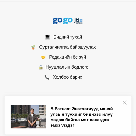
Бидний тухай
Сурталчилгаа байршуулах
Редакцийн ёс зүй
Нууцлалын бодлого
Холбоо барих
© 2007 - 2026 Монгол Контент ХХК • Бүх эрх хуулиар хамгаалагдсан
Б.Ратнаа: Энэтхэгчүүд манай
улсын түүхийг биднээс илүү
мэдэж байгаа мэт санагдаж
эмзэглэдэг