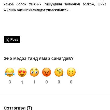
хамба болон УИХ-ын гишүүдийн төлөөлөл золгож, шинэ
жилийн өнгийг хэлэлцдэг уламжлалтай.
Post
Энэ мэдээ танд ямар санагдав?
3
1
0
0
0
1
Сэтгэгдэл (7)