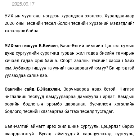
2025.09.17
УИХ-ын чуулганы нэгдсэн хуралдаан эхэллээ. Хуралдаанаар
2026 оны Төсвийн төсөл болон төсвийн хүрээний мэдэгдлийг
хэлэлцэж байна.
УИХ-ын гишүүн Б.Бейсен,
Баян-Өлгий аймгийн Цэнгэл сумын
дунд сургуулийн сурагчид гурван жил гадаа биеийн тамирын
хичээл гадаа орж байна. Спорт заалны төсвийг хассан байх
юм. Аубакир гишүүн та үүнийг анхаараагүй юм уу? Би иргэдтэй
уулзахдаа хэлнэ дээ.
Сангийн сайд Б.Жавхлан,
Зарчмаараа явах ёстой. Чиглэл
чиглэлийн төслүүд яамдуудаараа дамжуулан ирдэг. Яамдын
өөрийн бодлогын эрэмбэ дараалал, бүсчилсэн хөгжлийн
бодлого, төсвийн хязгаартаа багтаж төсөлд тусгадаг.
Баян-Өлгий аймагт ирэх жил шинэ сургууль, цэцэрлэг барих
шаардлагагүй. Бусад аймгуудтай харьцуулахад сургууль,