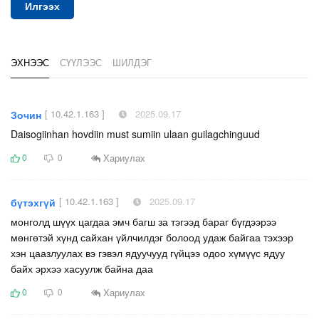
Илгээх
ЭХНЭЭС
СҮҮЛЭЭС
ШИЛДЭГ
[ 10.42.1.163 ]
2025.09.17
Зочин
Daisogiinhan hovdiin must sumiin ulaan guilagchinguud
Хариулах
0
0
[ 10.42.1.163 ]
2025.09.17
бүтэхгүй
монголд шүүх цагдаа эмч багш за тэгээд бараг бүгдээрээ
мөнгөтэй хүнд сайхан үйлчилдэг болоод удаж байгаа тэхээр
хэн цаазлуулах вэ гэвэл ядуучууд гүйцээ одоо хүмүүс ядуу
байх эрхээ хасуулж байна даа
Хариулах
0
0