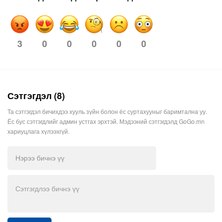
3
0
0
0
0
0
Сэтгэгдэл (8)
Та сэтгэгдэл бичихдээ хууль зүйн болон ёс суртахууныг баримтална уу.
Ёс бус сэтгэгдлийг админ устгах эрхтэй. Мэдээний сэтгэгдэлд GoGo.mn
хариуцлага хүлээхгүй.