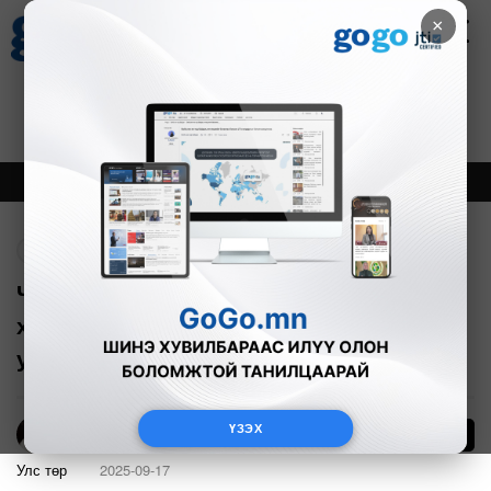
×
Цаг агаар
Зурхай
Валютын ханш
27
8.07
$
3594₮
Онцлох
Шинэ
Тренд
Буцах
ЧУУЛГАН: Цаазын ялгүй байлаа гээд
хүүхдийн амийг хамгаалах гарц байна
уу
ҮЗЭХ
22
Э.Энхмаа
Улс төр
2025-09-17