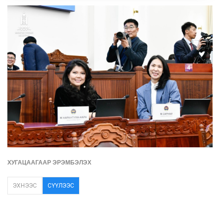
ХУГАЦААГААР ЭРЭМБЭЛЭХ
ЭХНЭЭС
СҮҮЛЭЭС