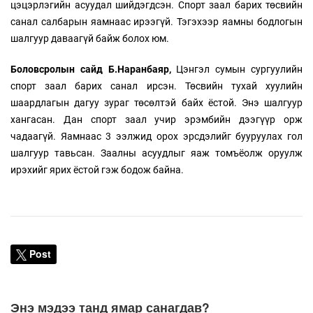
цэцэрлэгийн асуудал шийдэгдсэн. Спорт заал барих төсвийн
санал салбарын яамнаас ирээгүй. Тэгэхээр яамны бодлогын
шалгуур даваагүй байж болох юм.
Боловсролын сайд Б.Наранбаяр,
Цэнгэл сумын сургуулийн
спорт заал барих санал ирсэн. Төсвийн тухай хуулийн
шаардлагын дагуу зураг төсөлтэй байх ёстой. Энэ шалгуур
хангасан. Дан спорт заал учир эрэмбийн дээгүүр орж
чадаагүй. Яамнаас 3 ээлжид орох эрсдэлийг бууруулах гол
шалгуур тавьсан. Заалны асуудлыг яаж томъёолж оруулж
ирэхийг ярих ёстой гэж бодож байна.
Post
Энэ мэдээ танд ямар санагдав?