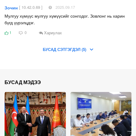
[ 10.42.0.69 ]
2025.09.17
Зочин
Мулгуу хүмүүс мулгуу хүмүүсийг сонгодог. Зовлонг нь харин
бүгд үүрэлцдэг.
Хариулах
1
0
БУСАД СЭТГЭГДЭЛ (5)
БУСАД МЭДЭЭ