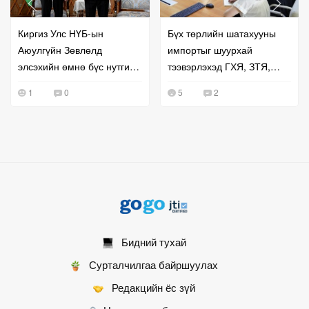
Киргиз Улс НҮБ-ын
Бүх төрлийн шатахууны
Аюулгүйн Зөвлөлд
импортыг шуурхай
элсэхийн өмнө бүс нутгийн
тээвэрлэхэд ГХЯ, ЗТЯ,
хамтын ажиллагаагаа
БХЯ хамтран ажиллана гэв
1
0
5
2
эрчимжүүллээ
Бидний тухай
Сурталчилгаа байршуулах
Редакцийн ёс зүй