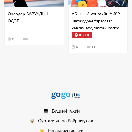
Өнөөдөр ААВУУДЫН
УБ-ын 13 хоногийн АИ92
ӨДӨР
шатахууны хэрэглээг
хангах агуулахтай болсон
талаар мэдээлж байна
ШУУД
8
3
6
11
Бидний тухай
Сурталчилгаа байршуулах
Редакцийн ёс зүй