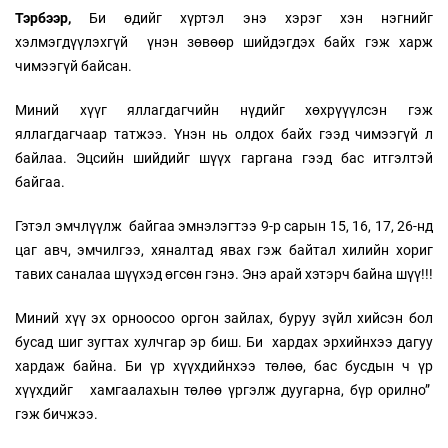
Тэрбээр,
Би өдийг хүртэл энэ хэрэг хэн нэгнийг
хэлмэгдүүлэхгүй үнэн зөвөөр шийдэгдэх байх гэж харж
чимээгүй байсан.
Миний хүүг яллагдагчийн нүдийг хөхрүүүлсэн гэж
яллагдагчаар татжээ. Үнэн нь олдох байх гээд чимээгүй л
байлаа. Эцсийн шийдийг шүүх гаргана гээд бас итгэлтэй
байгаа.
Гэтэл эмчлүүлж байгаа эмнэлэгтээ 9-р сарын 15, 16, 17, 26-нд
цаг авч, эмчилгээ, хяналтад явах гэж байтал хилийн хориг
тавих саналаа шүүхэд өгсөн гэнэ. Энэ арай хэтэрч байна шүү!!!
Миний хүү эх орноосоо оргон зайлах, буруу зүйл хийсэн бол
бусад шиг зугтах хулчгар эр биш. Би хардах эрхийнхээ дагуу
хардаж байна. Би үр хүүхдийнхээ төлөө, бас бусдын ч үр
хүүхдийг хамгаалахын төлөө үргэлж дуугарна, бүр орилно”
гэж бичжээ.