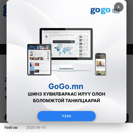
×
Цаг агаар
Зурхай
Валютын ханш
21
8.09
$
3594₮
Онцлох
Шинэ
Тренд
Буцах
Зодуулсан залуугийн аав: Хүү минь
эмчилгээндээ явах гэтэл хилийн хориг
тавьжээ
ҮЗЭХ
236
Э.Энхмаа
Нийгэм
2025-09-10