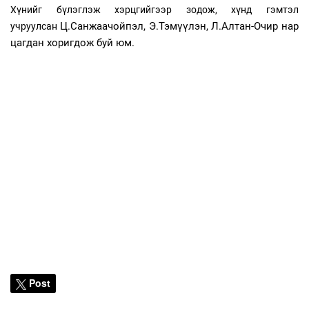
Хүнийг бүлэглэж хэрцгийгээр зодож, хүнд гэмтэл
Ц.Санжаачойпэл, Э.Тэмүүлэн, Л.Алтан-Очир нар
учруулсан
цагдан хоригдож буй юм.
Post