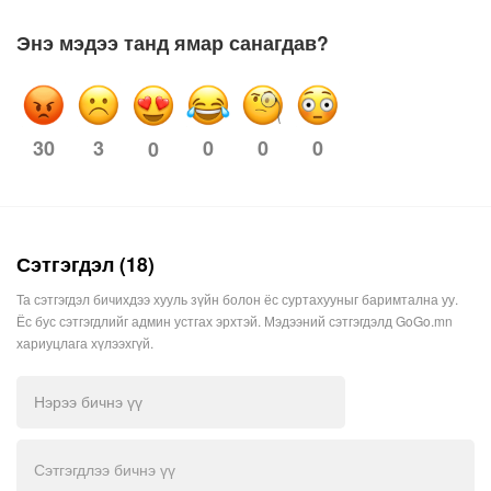
Энэ мэдээ танд ямар санагдав?
30
3
0
0
0
0
Сэтгэгдэл (18)
Та сэтгэгдэл бичихдээ хууль зүйн болон ёс суртахууныг баримтална уу.
Ёс бус сэтгэгдлийг админ устгах эрхтэй. Мэдээний сэтгэгдэлд GoGo.mn
хариуцлага хүлээхгүй.