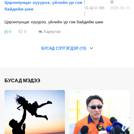
[
Цэрэнпунцаг хүүүрээ, үйлийн үр гэж
10.42.0.185
2025.09.10
байдийм шөө
]
Цэрэнпунцаг хүүүрээ, үйлийн үр гэж байдийм шөө
Хариулах
0
0
БУСАД СЭТГЭГДЭЛ (13)
БУСАД МЭДЭЭ