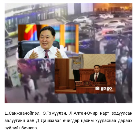
Ц.Санжаачойпэл, Э.Тэмүүлэн, Л.Алтан-Очир нарт зодуулсан
залуугийн аав Д.Дашзэвэг өчигдөр цахим хуудаснаа дараах
зүйлийг бичжээ.