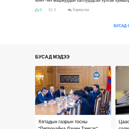
Хариулах
0
0
БУСАД 
БУСАД МЭДЭЭ
Хятадын газрын тосны
Цаас
"Петрочайна Дачин Тамсаг"
соли