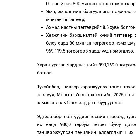
01-ээс 2 сая 800 мянган төгрөгт хүргэхээр
Эмч, эмнэлгийн байгууллагын ажиллагс
мянган төгрөгөөр,
Ахмад настны тэтгэврийг 8.6 хувь болгон
Хөгжлийн бэрхшээлтэй хүний тэтгэвэр, 
буюу сард 80 мянган төгрөгөөр нэмэгдүү
969,119.5 төгрөгөөр зардлууд нэмэгдлээ.
Харин урсгал зардлыг нийт 990,169.0 төгрөгө
батлав.
Тухайлбал, шинээр хэрэгжүүлэх тоног төх
төслүүд, Монгол Улсын хөгжлийн 2026 оны т
хэмжээг эрэмбэлж зардлыг бууруулжээ.
Эдгээр өөрчлөлтүүдийг төсвийн төсөлд тус
их наяд 930,0 тэрбум төгрөг буюу дото
тэнцвэржүүлсэн тэнцлийн алдагдлыг 1 их н