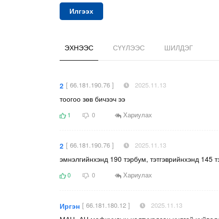
Илгээх
ЭХНЭЭС
СҮҮЛЭЭС
ШИЛДЭГ
[ 66.181.190.76 ]
2025.11.13
2
тоогоо зөв бичээч ээ
Хариулах
1
0
[ 66.181.190.76 ]
2025.11.13
2
эмнэлгийнхэнд 190 тэрбум, тэтгэврийнхэнд 145 т
Хариулах
0
0
[ 66.181.180.12 ]
2025.11.13
Иргэн
МАН -АН мафиуудын халтуурдсан хулгай хуйвалда