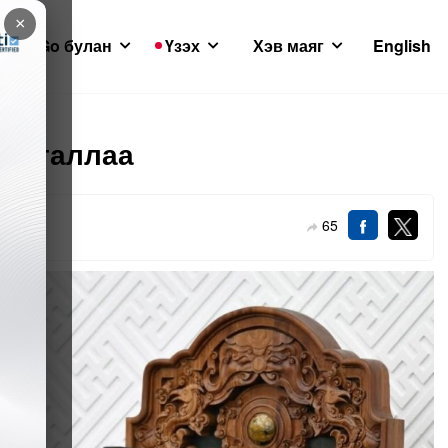
×
GoGo булан
Үзэх
Хэв маяг
English
 баталлаа
65