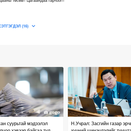
СЭТГЭГДЭЛ (16)
ан суурьтай мэдээлэл
Н.Учрал: Засгийн газар эр
лцоо хэвээр байгаа тул
хүчний шинэчлэлийг туушт