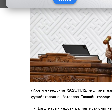
УИХ-ын өнөөдрийн /2025.11.12/ чуулганы н
хуулийг хэлэлцэн баталлаа.
Төсвийн төсөлд:
Багш нарын үндсэн цалинг ирэх оны нэг