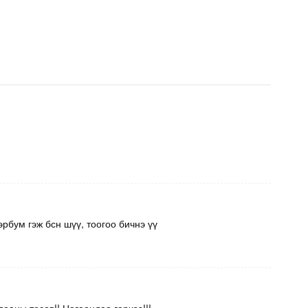
эрбум гэж бсн шүү, тоогоо бичнэ үү
аны төсөв!! Цагаандаа гарчээ!!!