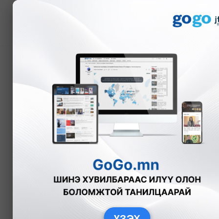
Мэдээ
УИХ: 2026 оны төсвийг
А.Анужин
Улс төр
2025-11-12
ҮЗЭХ