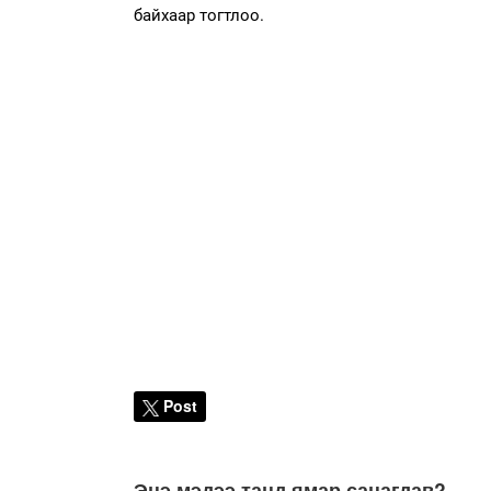
байхаар тогтлоо.
Post
Энэ мэдээ танд ямар санагдав?