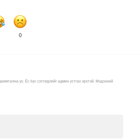
0
аримтална уу. Ёс бус сэтгэгдлийг админ устгах эрхтэй. Мэдээний