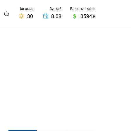
Цаг агаар
Зурхай
Валютын ханш
30
8.08
$
|
3594₮