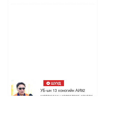
ШУУД
УБ-ын 13 хоногийн АИ92
шатахууны хэрэглээг хангах
агуулахтай болсон талаар
мэдээлж байна
2
6
1 цагийн өмнө
ТҮҮХЭН ХҮН: Д.Нацагдорж
намтраа өөрөө бичсэн ганц