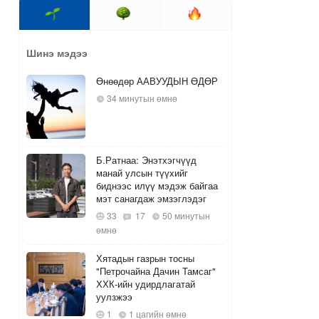
Шинэ мэдээ
Өнөөдөр ААВУУДЫН ӨДӨР
34 минутын өмнө
Б.Ратнаа: Энэтхэгчүүд
манай улсын түүхийг
биднээс илүү мэдэж байгаа
мэт санагдаж эмзэглэдэг
33
17
50 минутын
өмнө
Хятадын газрын тосны
"Петрочайна Дачин Тамсаг"
ХХК-ийн удирдлагатай
уулзжээ
1
1 цагийн өмнө