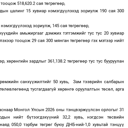
 тооцож 518,620.2 сая төгрөгөөр,
дын цалинг 15 хувиар нэмэгдүүлэхэд зориулж 190 сая 300
 нэмэгдүүлэхэд зориулж, 145 сая төгрөгөөр,
хүүхдийн амьжиргааг дэмжих тэтгэмжийг тус тус 20 хувиар
лэхээр тооцож 29 сая 300 мянган төгрөгөөр гэх мэтээр нийт
өр, хөрөнгийн зардлыг 361,138.2 төгрөгөөр тус тус бууруулан
өөрөмжийн санхүүжилтийг 50 хувь, Зам тээврийн салбарын
өлөвлөгөөнд тусгагдаагүй хөрөнгө оруулалтын төсөл, арга
гаснаар Монгол Улсын 2026 оны тэнцвэржүүлсэн орлогыг 31
одын нийт бүтээгдэхүүний 32,2 хувь, нэгдсэн төсвийн
аяд 050,0 тэрбум төгрөг буюу ДНБ-ний-1,0 хувьтай тэнцүү