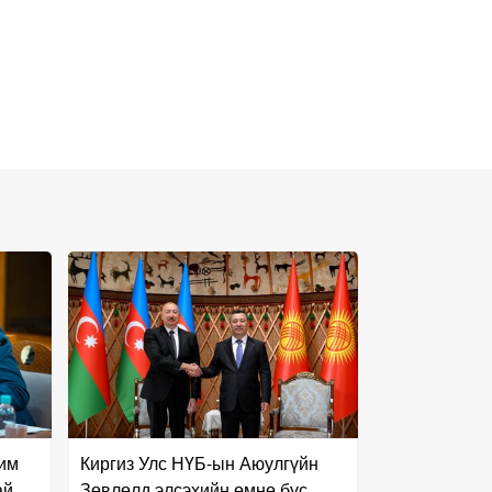
чим
Киргиз Улс НҮБ-ын Аюулгүйн
ай
Зөвлөлд элсэхийн өмнө бүс