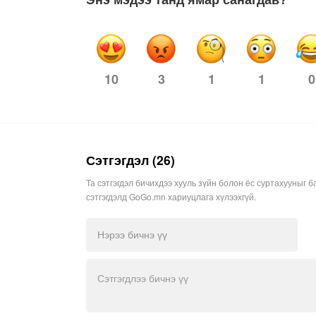
3
1
1
0
10
Сэтгэгдэл (26)
Та сэтгэгдэл бичихдээ хууль зүйн болон ёс суртахууныг б
сэтгэгдэлд GoGo.mn хариуцлага хүлээхгүй.