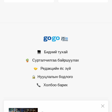
Бидний тухай
Сурталчилгаа байршуулах
Редакцийн ёс зүй
Нууцлалын бодлого
Холбоо барих
© 2007 - 2026 Монгол Контент ХХК • Бүх эрх хуулиар хамгаалагдсан