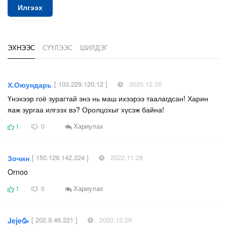
Илгээх
ЭХНЭЭС
СҮҮЛЭЭС
ШИЛДЭГ
[ 103.229.120.12 ]
2025.12.05
Х.Оюундарь
Үнэхээр гоё зурагтай энэ нь маш ихээрээ таалагдсан! Харин
яаж зургаа илгээх вэ? Оролцохыг хүсэж байна!
Хариулах
1
0
[ 150.129.142.224 ]
2022.11.28
Зочин
Ornoo
Хариулах
1
0
[ 202.9.46.221 ]
2020.12.29
Jeje🥳