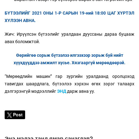
БҮТЭЭЛ
ИЙГ 2021 ОНЫ 1-Р САРЫН 19-ний 18:00 ЦАГ ХҮРТЭЛ
ХҮЛЭЭН АВНА.
Жич: Ирүүлсэн бүтээлийг уралдаан дууссаны дараа буцааж
авах боломжтой.
Өөрийгөө сорьж бүтээлээ илгээхээр зорьж буй нийт
хүүхдүүддээ амжилт хүсье. Хязгааргүй мөрөөдөөрэй.
“Мөрөөдлийн машин” гар зургийн уралдаанд оролцоход
тавигдах шаардлага, бүтээлээ хэрхэн өгөх зэрэг талаарх
дэлгэрэнгүй мэдээллийг
ЭНД
дарж авна уу.
Post
Энэ мэдээ танд ямар санагдав?