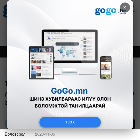
×
Цаг агаар
Зурхай
Валютын ханш
30
8.08
$
3594₮
Онцлох
Шинэ
Тренд
Буцах
TOYOTA: "МӨРӨӨДЛИЙН МАШИН" 14
дэх удаагийн олон улсын хүүхдийн гар
зургийн уралдаанаа зарлалаа
ҮЗЭХ
2438
О.Хандмаа
Боловсрол
2020-11-05