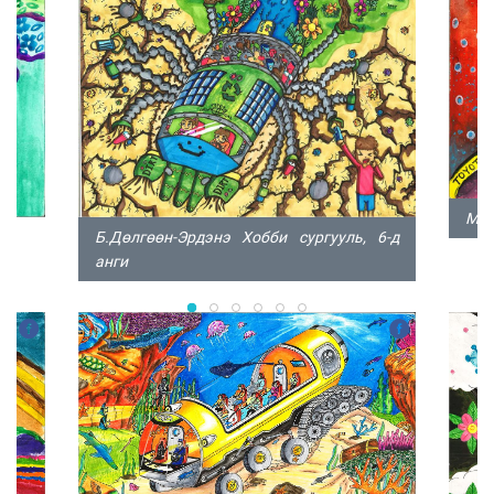
М.О
Б.Дөлгөөн-Эрдэнэ Хобби сургууль, 6-д
анги