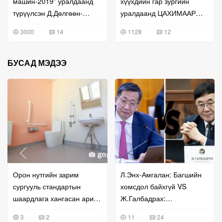
машин-2019” уралдаанд
хүүхдийн гар зургийн
түрүүлсэн Д.Дөлгөөн-
уралдаанд ЦАХИМААР
Эрдэнэ: Хичээвэл хэн ч
бүтээлээ ирүүлэх
3000
14
1128
12
зурж чадна
боломжтой
БУСАД МЭДЭЭ
Орон нутгийн зарим
Л.Энх-Амгалан: Багшийн
сургууль стандартын
хомсдол байхгүй VS
шаардлага хангасан ариун
Ж.Галбадрах:
цэврийн өрөөгөө
Боловсролын салбарт
3
2
11
24
ашиглахгүй, түгжиж байна
9700 багш дутуу