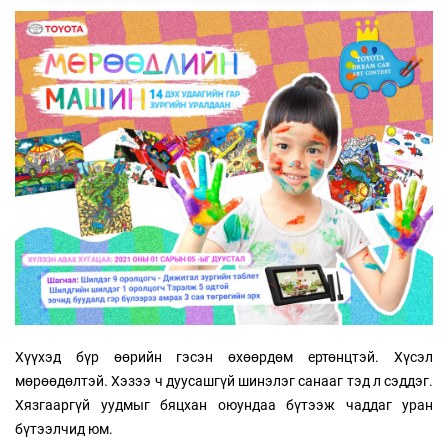
Хүүхэд бүр өөрийн гэсэн өхөөрдөм ертөнцтэй. Хүсэл
мөрөөдөлтэй. Хэзээ ч дуусашгүй шинэлэг санааг тэд л сэддэг.
Хязгааргүй уудмыг бяцхан оюундаа бүтээж чаддаг уран
бүтээлчид юм.