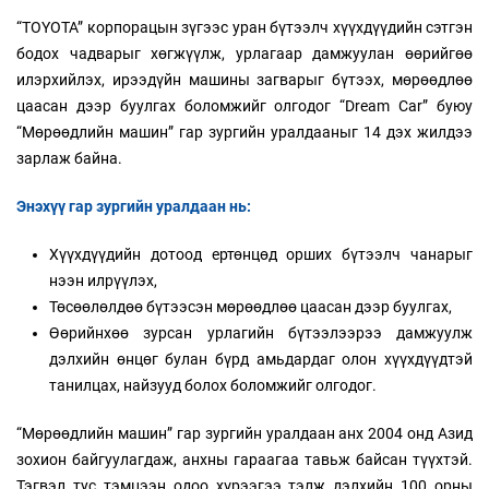
“TOYOTA” корпорацын зүгээс уран бүтээлч хүүхдүүдийн сэтгэн
бодох чадварыг хөгжүүлж, урлагаар дамжуулан өөрийгөө
илэрхийлэх, ирээдүйн машины загварыг бүтээх, мөрөөдлөө
цаасан дээр буулгах боломжийг олгодог “Dream Car” буюу
“Мөрөөдлийн машин” гар зургийн уралдааныг 14 дэх жилдээ
зарлаж байна.
Энэхүү гар зургийн уралдаан нь:
Хүүхдүүдийн дотоод ертөнцөд орших бүтээлч чанарыг
нээн илрүүлэх,
Төсөөлөлдөө бүтээсэн мөрөөдлөө цаасан дээр буулгах,
Өөрийнхөө зурсан урлагийн бүтээлээрээ дамжуулж
дэлхийн өнцөг булан бүрд амьдардаг олон хүүхдүүдтэй
танилцах, найзууд болох боломжийг олгодог.
“Мөрөөдлийн машин” гар зургийн уралдаан анх 2004 онд Азид
зохион байгуулагдаж, анхны гараагаа тавьж байсан түүхтэй.
Тэгвэл тус тэмцээн одоо хүрээгээ тэлж дэлхийн 100 орны