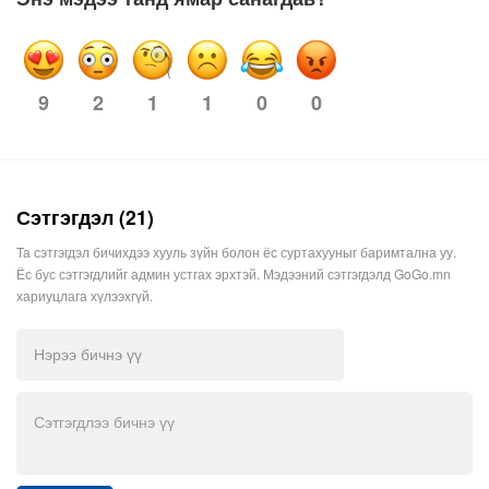
2
1
1
0
0
9
Сэтгэгдэл (21)
Та сэтгэгдэл бичихдээ хууль зүйн болон ёс суртахууныг баримтална уу.
Ёс бус сэтгэгдлийг админ устгах эрхтэй. Мэдээний сэтгэгдэлд GoGo.mn
хариуцлага хүлээхгүй.