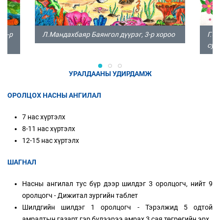
20-р
Л.Мандахбаяр Баянгол дүүрэг, 3-р хороо
Г.Э
сург
УРАЛДААНЫ УДИРДАМЖ
ОРОЛЦОХ НАСНЫ АНГИЛАЛ
7 нас хүртэлх
8-11 нас хүртэлх
12-15 нас хүртэлх
ШАГНАЛ
Насны ангилал тус бүр дээр шилдэг 3 оролцогч, нийт 9
оролцогч - Дижитал зургийн таблет
Шилдгийн шилдэг 1 оролцогч - Тэрэлжид 5 одтой
амралтын газарт гэр бүлээрээ амрах 3 сая төгрөгийн эрх