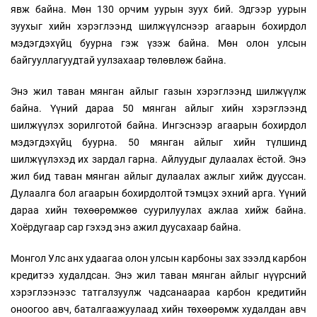
явж байна. Мөн 130 орчим уурын зуух бий. Эдгээр уурын
зуухыг хийн хэрэглээнд шилжүүлснээр агаарын бохирдол
мэдэгдэхүйц буурна гэж үзэж байна. Мөн олон улсын
байгууллагуудтай уулзахаар төлөвлөж байна.
Энэ жил таван мянган айлыг газын хэрэглээнд шилжүүлж
байна. Үүний дараа 50 мянган айлыг хийн хэрэглээнд
шилжүүлэх зорилготой байна. Ингэснээр агаарын бохирдол
мэдэгдэхүйц буурна. 50 мянган айлыг хийн түлшинд
шилжүүлэхэд их зардал гарна. Айлуудыг дулаалах ёстой. Энэ
жил бид таван мянган айлыг дулаалах ажлыг хийж дууссан.
Дулаалга бол агаарын бохирдолтой тэмцэх эхний арга. Үүний
дараа хийн төхөөрөмжөө суурилуулах ажлаа хийж байна.
Хоёрдугаар сар гэхэд энэ ажил дуусахаар байна.
Монгол Улс анх удаагаа олон улсын карбоны зах зээлд карбон
кредитээ худалдсан. Энэ жил таван мянган айлыг нүүрсний
хэрэглээнээс татгалзуулж чадсанаараа карбон кредитийн
оноогоо авч, баталгаажуулаад хийн төхөөрөмж худалдан авч