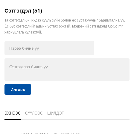
Сэтгэгдэл (51)
Та сэтгэгдэл бичихдээ хууль зүйн болон ёс суртахууныг баримтална уу.
Ёс бус сэтгэгдлийг админ устгах эрхтэй. Мэдээний сэтгэгдэлд GoGo.mn
хариуцлага хүлээхгүй.
Илгээх
ЭХНЭЭС
СҮҮЛЭЭС
ШИЛДЭГ