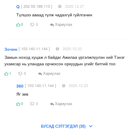
[ 202.55.188.113 ]
2025.12.27
Q
Түлшээ аваад түлж чадахгүй гуйлгачин
Хариулах
0
0
[ 103.140.11.144 ]
2025.12.23
Зочин
Замын ноход хуцаж л байдаг Ажилаа үргэлжлүүлэн хий Тэнэг
ухамсар нь уландаа орчихсон оркуудын үгийг битгий тоо
Хариулах
1
0
[ 103.140.11.144 ]
2025.12.23
360
Яг зөв
Хариулах
0
0
БУСАД СЭТГЭГДЭЛ (35)