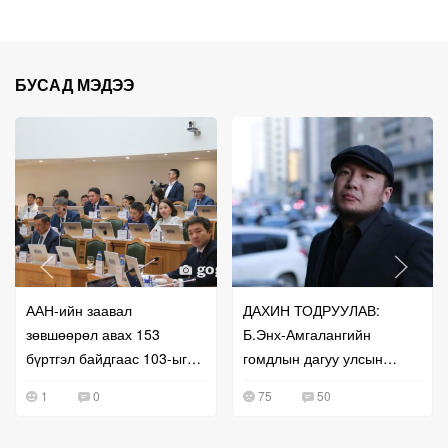
БУСАД МЭДЭЭ
ААН-ийн заавал
ДАХИН ТОДРУУЛАВ:
зөвшөөрөл авах 153
Б.Энх-Амгалангийн
бүртгэл байдгаас 103-ыг
гомдлын дагуу улсын
нь чөлөөлжээ
бүртгэлийг нь сэргээж
1
0
75
50
өгчээ