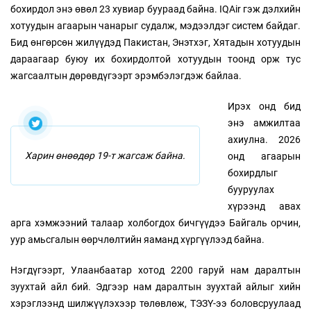
бохирдол энэ өвөл 23 хувиар буураад байна. IQAir гэж дэлхийн
хотуудын агаарын чанарыг судалж, мэдээлдэг систем байдаг.
Бид өнгөрсөн жилүүдэд Пакистан, Энэтхэг, Хятадын хотуудын
дараагаар буюу их бохирдолтой хотуудын тоонд орж тус
жагсаалтын дөрөвдүгээрт эрэмбэлэгдэж байлаа.
Ирэх онд бид
энэ амжилтаа
ахиулна. 2026
Харин өнөөдөр 19-т жагсаж байна.
онд агаарын
бохирдлыг
бууруулах
хүрээнд авах
арга хэмжээний талаар холбогдох бичгүүдээ Байгаль орчин,
уур амьсгалын өөрчлөлтийн яаманд хүргүүлээд байна.
Нэгдүгээрт, Улаанбаатар хотод 2200 гаруй нам даралтын
зуухтай айл бий. Эдгээр нам даралтын зуухтай айлыг хийн
хэрэглээнд шилжүүлэхээр төлөвлөж, ТЭЗҮ-ээ боловсруулаад