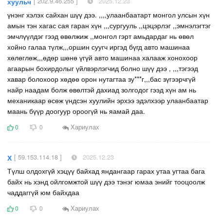
[ 202.9.46.255 ]
2025.12.23
хуульч
үнэнг хэлэх сайхан шүү дээ. ,,,,улаанбаатарт монгол улсын хүн
амын тэн хагас сая гаран хүн ,,,сургууль ,,цэцэрлэг ,,эмнэлэгтэг
эмчлүүлдэг гээд өвөлжиж ,,монгол гэрт амьдардаг нь өвөл
хойно галаа түлж,,,оршин суугч иргэд бүгд авто машинаа
хөлөглөж,,,өдөр шөнө үгүй авто машинаа халааж хонохоор
агаарын бохирдолыг үйлвэрлэгчид болно шүү дээ , ,,,тэгээд
хавар болохоор хөдөө орон нутагтаа зу***г,,,бас зүгээрчгүй
найр наадам болж өвөлтэй дахиад золгодог гээд хүн ам нь
механикаар өсөж үндсэн хуулийн эрхээ эдэлхээр улаанбаатар
маань бүүр доогуур ороогүй нь яамай даа.
Хариулах
0
0
[ 59.153.114.18 ]
2025.12.23
Х
Түлш олдохгүй хэцүү байхад яндангаар гарах утаа угтаа бага
байх нь хэнд ойлгомжтой шүү дээ тэнэг юмаа энийг тооцоолж
чаддаггүй юм байхдаа
Хариулах
0
0