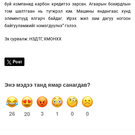
буй компанид карбон кредитээ зарсан. Агаарын бохирдлын
том шалтгаан нь түгжрэл юм. Машины яндангаас хүнд
элементүүд ялгарч байдаг. Ирэх жил зам дагуу ногоон
байгууламжийг нэмэгдүүлнэ” гэлээ.
Эх сурвалж: НЗДТГ, ХМОНХХ
Post
Энэ мэдээ танд ямар санагдав?
26
3
1
0
0
20