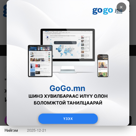
×
Цаг агаар
Зурхай
Валютын ханш
27
8.07
$
3594₮
Онцлох
Шинэ
Тренд
Буцах
"Агаарын бохирдолтой хотуудын
жагсаалтын 19-т Улаанбаатар байна.
Ирэх онд амжилтаа ахиулна"
ҮЗЭХ
152
А.Номин
Нийгэм
2025-12-21