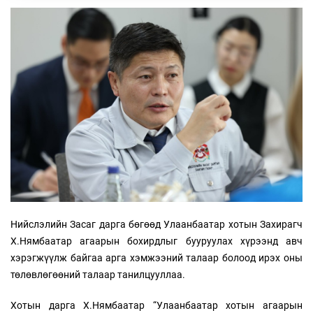
Нийслэлийн Засаг дарга бөгөөд Улаанбаатар хотын Захирагч
Х.Нямбаатар агаарын бохирдлыг бууруулах хүрээнд авч
хэрэгжүүлж байгаа арга хэмжээний талаар болоод ирэх оны
төлөвлөгөөний талаар танилцууллаа.
Хотын дарга Х.Нямбаатар “Улаанбаатар хотын агаарын