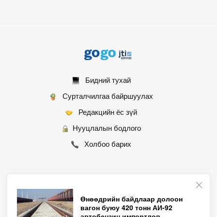
Бидний тухай
Сурталчилгаа байршуулах
Редакцийн ёс зүй
Нууцлалын бодлого
Холбоо барих
© 2007 - 2026 Монгол Контент ХХК • Бүх эрх хуулиар хамгаалагдсан
Өнөөдрийн байдлаар долоон
вагон буюу 420 тонн АИ-92
автобензин импортлов