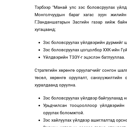
Тэрбээр "Манай улс зэс боловсруулах үйлд
Монголчуудын бараг хагас зуун жилий
Г.Занданшатарын Засгийн газар хийж байн
хугацаанд;
Зэс боловсруулах үйлдвэрийн дүрмийг 
Зэс боловсруулах цогцолбор ХХК-ийн Гү
Үйлдвэрийн ТЭЗҮ-г эцэслэн батлууллаа.
Стратегийн хөрөнгө оруулагчийг сонгон ша
төсөл, хөрөнгө оруулалт, санхүүжилтийн
хуралдаанд оруулна.
Зэс боловсруулах үйлдвэр байгуулахад н
Урьдчилсан тооцооллоор үйлдвэрийн 
оруулах боломжтой.
Зэс хайлуулах үйлдвэр ашиглалтад орсн