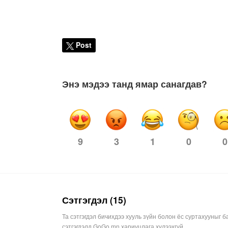
Post
Энэ мэдээ танд ямар санагдав?
3
1
0
0
9
Сэтгэгдэл (15)
Та сэтгэгдэл бичихдээ хууль зүйн болон ёс суртахууныг б
сэтгэгдэлд GoGo.mn хариуцлага хүлээхгүй.