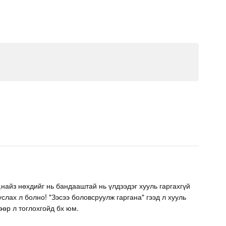
найз нөхдийг нь бандааштай нь үлдээдэг хууль гаргахгүй
слах л болно! "Зэсээ боловсруулж гаргана" гээд л хууль
өөр л тоглохгойд бх юм.