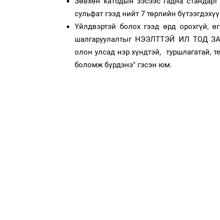
Зөвхөн катодын зэсээс гадна стандарт 
сульфат гээд нийт 7 төрлийн бүтээгдэхү
Үйлдвэртэй болох гээд өрд орохгүй, ө
шалгаруулалтыг НЭЭЛТТЭЙ ИЛ ТОД З
олон улсад нэр хүндтэй, туршлагатай, т
боломж бүрдэнэ" гэсэн юм.