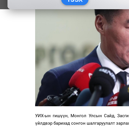
УИХ-ын гишүүн, Монгол Улсын Сайд, Засги
үйлдвэр барихад сонгон шалгаруулалт зарла