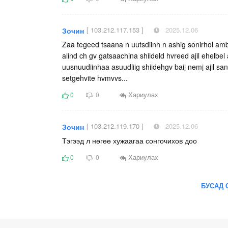
[ 103.212.117.153 ]
2025.12.06
Зочин
Zaa tegeed tsaana n uutsdiinh n ashig sonirhol ambii
alind ch gv gatsaachina shiideld hvreed ajil ehelbel
uusnuudiinhaa asuudliig shiidehgv baij nemj ajil s
setgehvite hvmvvs...
Хариулах
0
0
[ 103.212.119.170 ]
2025.12.06
Зочин
Тэгээд л нөгөө хужаагаа сонгочихов доо
Хариулах
0
0
БУСАД 