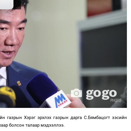
йн газрын Xэрэг эрхлэх газрын дарга С.Бямбацогт зэсийн
хаар болсон талаар мэдээллээ.