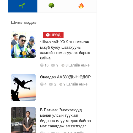
Шинэ мэдээ
ШУУД
"Шунхлай” ХХК 100 мянган
м.куб буюу шатахууны
хамгийн том агуулах барьж
байна
16
9
8 цагийн өмнө
Өнөөдөр ААВУУДЫН ӨДӨР
4
2
9 цагийн өмнө
Б.Ратнаа: Энэтхэгчүүд
манай улсын түүхийг
биднээс илүү мэдэж байгаа
мэт санагдаж эмзэглэдэг
37
20
10 цагийн