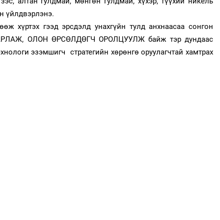
зэс, алтан гулдмай, мөнгөн гулдмай, хүхэр, түүхий никель
үн үйлдвэрлэнэ.
гөөж хүртэх гээд эрсдэлд унахгүйн тулд анхнаасаа сонгон
АРЛАЖ, ОЛОН ӨРСӨЛДӨГЧ ОРОЛЦУУЛЖ байж тэр дундаас
ехнологи эзэмшигч стратегийн хөрөнгө оруулагчтай хамтрах