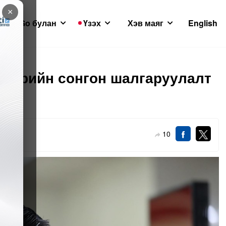
×
GoGo булан
Үзэх
Хэв маяг
English
двэрийн сонгон шалгаруулалт
10
-12-02