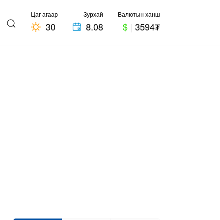
Цаг агаар
Зурхай
Валютын ханш
30
8.08
$
|
3594₮