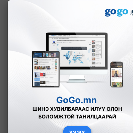
Мэдээ
Зэс боловсруулах үйл
зарлана
Б.Нямдарь
Эдийн засаг
2025
ҮЗЭХ