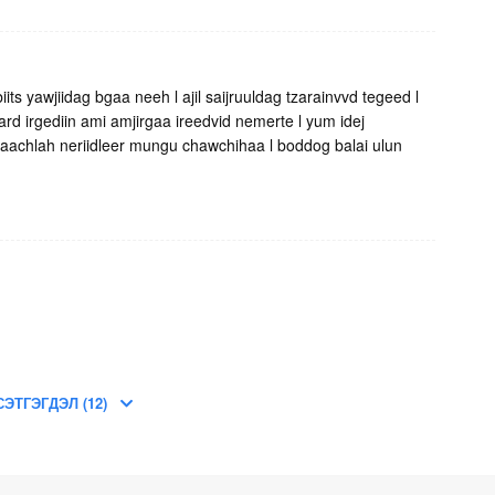
ts yawjiidag bgaa neeh l ajil saijruuldag tzarainvvd tegeed l
 ard irgediin ami amjirgaa ireedvid nemerte l yum idej
anaachlah neriidleer mungu chawchihaa l boddog balai ulun
СЭТГЭГДЭЛ (12)