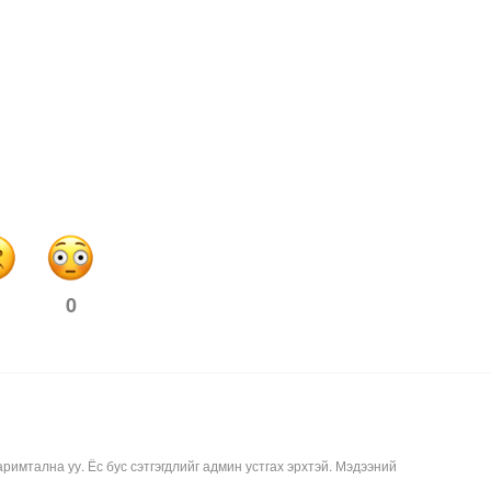
0
аримтална уу. Ёс бус сэтгэгдлийг админ устгах эрхтэй. Мэдээний