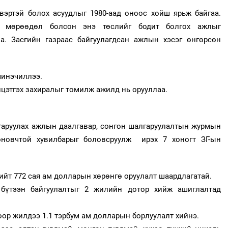
вэртэй болох асуудлыг 1980-аад оноос хойш ярьж байгаа.
н мөрөөдөл болсон энэ төслийг бодит болгох ажлыг
а. Засгийн газраас байгуулагдсан ажлын хэсэг өнгөрсөн
шинэчиллээ.
йцэтгэх захиралыг томилж ажилд нь орууллаа.
лгаруулах ажлын даалгавар, сонгон шалгаруулалтын журмын
 оновчтой хувилбарыг боловсруулж ирэх 7 хоногт ЗГ-ын
ийт 772 сая ам долларын хөрөнгө оруулалт шаардлагатай.
бүтээн байгуулалтыг 2 жилийн дотор хийж ашиглалтад
оор жилдээ 1.1 тэрбум ам долларын борлуулалт хийнэ.