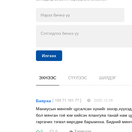
Илгээх
ЭХНЭЭС
СҮҮЛЭЭС
ШИЛДЭГ
[ 103.71.101.77 ]
2025.12.06
Баяраа
Маниусын мөнгийг цусалсан хүнийг эхнэр,хүүхэд,
бол мянган гоё юм хийсэн ялангуяа танай нам цу
гаргачих тэгвэл өөрсдөө барьчихна. Бидний мөнг
Хариулах
0
0