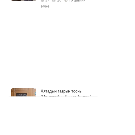
өмнө
Хятадын газрын тосны
"Петрочайна Дачин Тамсаг"
ХХК-ийн удирдлагатай
уулзжээ
9
12
10 цагийн өмнө
ШУУД
УБ-ын 13 хоногийн АИ92