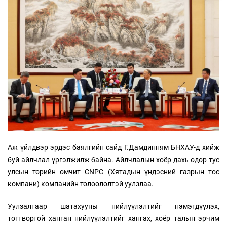
Аж үйлдвэр эрдэс баялгийн сайд Г.Дамдинням БНХАУ-д хийж
буй айлчлал үргэлжилж байна. Айлчлалын хоёр дахь өдөр тус
улсын төрийн өмчит CNPC (Хятадын үндэсний газрын тос
компани) компанийн төлөөлөлтэй уулзлаа.
Уулзалтаар шатахууны нийлүүлэлтийг нэмэгдүүлэх,
тогтвортой ханган нийлүүлэлтийг хангах, хоёр талын эрчим