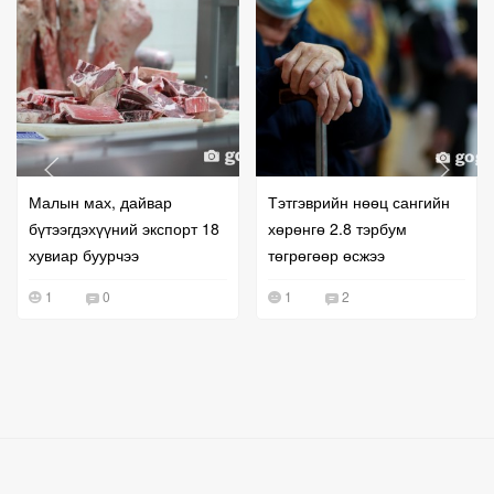
Малын мах, дайвар
Тэтгэврийн нөөц сангийн
бүтээгдэхүүний экспорт 18
хөрөнгө 2.8 тэрбум
хувиар буурчээ
төгрөгөөр өсжээ
1
0
1
2