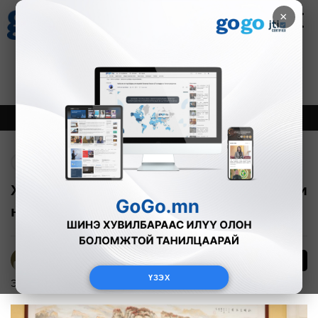
×
Цаг агаар
Зурхай
Валютын ханш
27
8.07
$
3594₮
Онцлох
Шинэ
Тренд
Буцах
Хятадын үндэсний газрын тос компани
нийлүүлэлтээ нэмнэ гэжээ
1
Б.Эрдэнэчимэг
ҮЗЭХ
Эдийн засаг
2026-01-16