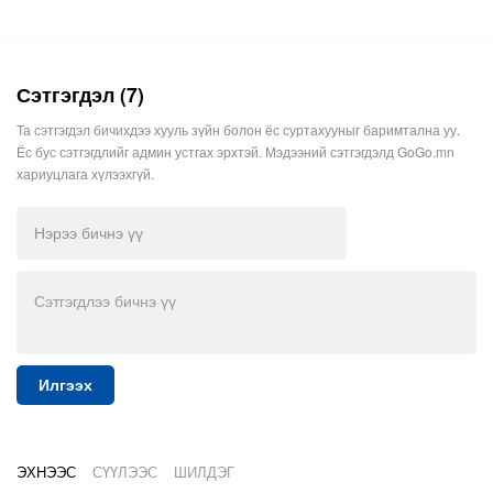
Сэтгэгдэл (7)
Та сэтгэгдэл бичихдээ хууль зүйн болон ёс суртахууныг баримтална уу.
Ёс бус сэтгэгдлийг админ устгах эрхтэй. Мэдээний сэтгэгдэлд GoGo.mn
хариуцлага хүлээхгүй.
Илгээх
ЭХНЭЭС
СҮҮЛЭЭС
ШИЛДЭГ