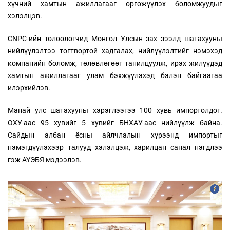
хүчний хамтын ажиллагааг өргөжүүлэх боломжуудыг
хэлэлцэв.
CNPC-ийн төлөөлөгчид Монгол Улсын зах зээлд шатахууны
нийлүүлэлтээ тогтвортой хадгалах, нийлүүлэлтийг нэмэхэд
компанийн боломж, төлөвлөгөөг танилцуулж, ирэх жилүүдэд
хамтын ажиллагааг улам бэхжүүлэхэд бэлэн байгаагаа
илэрхийлэв.
Манай улс шатахууны хэрэглээгээ 100 хувь импортолдог.
ОХУ-аас 95 хувийг 5 хувийг БНХАУ-аас нийлүүлж байна.
Сайдын албан ёсны айлчлалын хүрээнд импортыг
нэмэгдүүлэхээр талууд хэлэлцэж, харилцан санал нэгдлээ
гэж АҮЭБЯ мэдээлэв.