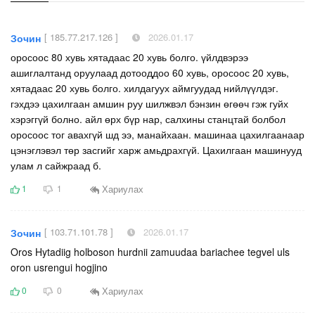
[ 185.77.217.126 ]
2026.01.17
Зочин
оросоос 80 хувь хятадаас 20 хувь болго. үйлдвэрээ
ашиглалтанд оруулаад дотооддоо 60 хувь, оросоос 20 хувь,
хятадаас 20 хувь болго. хилдагуух аймгуудад нийлүүлдэг.
гэхдээ цахилгаан амшин руу шилжвэл бэнзин өгөөч гэж гуйх
хэрэггүй болно. айл өрх бүр нар, салхины станцтай болбол
оросоос тог авахгүй шд ээ, манайхаан. машинаа цахилгаанаар
цэнэглэвэл төр засгийг харж амьдрахгүй. Цахилгаан машинууд
улам л сайжраад б.
Хариулах
1
1
[ 103.71.101.78 ]
2026.01.17
Зочин
Oros Hytadiig holboson hurdnii zamuudaa bariachee tegvel uls
oron usrengui hogjino
Хариулах
0
0