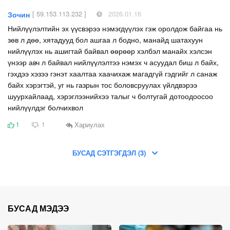
[ 59.153.113.232 ]
2026.01.16
Зочин
Нийлүүлэлтийн эх үүсвэрээ нэмэгдүүлэх гэж оролдож байгаа нь
зөв л дөө, хятадууд бол ашгаа л бодно, манайд шатахуун
нийлүүлэх нь ашигтай байвал өөрөөр хэлбэл манайх хэлсэн
үнээр авч л байвал нийлүүлэлтээ нэмэх ч асуудал биш л байх,
гэхдээ хэзээ гэнэт хаалтаа хаачихаж магадгүй гэдгийг л санаж
байх хэрэгтэй, уг нь газрын тос боловсруулах үйлдвэрээ
шуурхайлаад, хэрэглээнийхээ талыг ч болтугай дотоодоосоо
нийлүүлдэг болчихвол
Хариулах
1
1
БУСАД СЭТГЭГДЭЛ (3)
БУСАД МЭДЭЭ