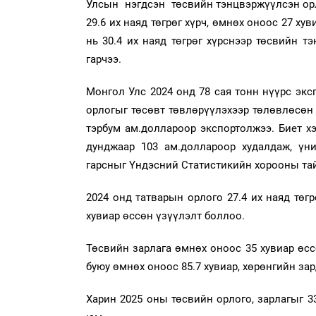
Улсын нэгдсэн төсвийн тэнцвэржүүлсэн орл
29.6 их наяд төгрөг хүрч, өмнөх оноос 27 ху
нь 30.4 их наяд төгрөг хүрснээр төсвийн т
гарчээ.
Монгол Улс 2024 онд 78 сая тонн нүүрс эксп
орлогыг төсөвт төвлөрүүлэхээр төлөвлөсөн 
тэрбум ам.доллароор экспортолжээ. Биет хэ
дунджаар 103 ам.доллароор худалдаж, үни
гарсныг Үндэсний Статистикийн хорооны тай
2024 онд татварын орлого 27.4 их наяд төгр
хувиар өссөн үзүүлэлт боллоо.
Төсвийн зарлага өмнөх оноос 35 хувиар өсс
буюу өмнөх оноос 85.7 хувиар, хөрөнгийн зар
Харин 2025 оны төсвийн орлого, зарлагыг 33