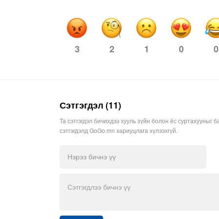
3
2
1
0
0
Сэтгэгдэл (11)
Та сэтгэгдэл бичихдээ хууль зүйн болон ёс суртахууныг б
сэтгэгдэлд GoGo.mn хариуцлага хүлээхгүй.