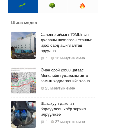
Шинэ мэдээ
Сэлэнгэ аймагт 70МВт-ын
дулааны цахилгаан станцыг
ирэх сард ашиглалтад
оруулна
1
16 минутын өмнө
Өнөө орой 23:00 цагаас
Монелийн гудамжны авто
замын хөдөлгөөнийг хаана
25 минутын өмнө
Шатахуун дамлан
борлуулсан хоёр зөрчил
илрүүлжээ
1
27 минутын өмнө