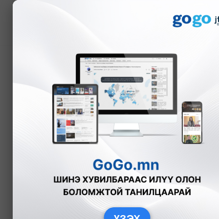
Мэдээ
Төсвийн тэнцвэржүүлсэ
₮776.2 тэрбумын алдаг
Bloomberg TV Mongolia
Эдийн засаг
ҮЗЭХ