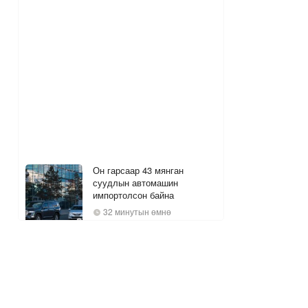
Он гарсаар 43 мянган
суудлын автомашин
импортолсон байна
32 минутын өмнө
Уурхайд автоматжуулалтын
систем анх удаа нэвтрүүлж,
1.3 км-ын гүнд байгаа
машинуудыг жолоодож
байна