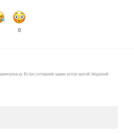
0
аримтална уу. Ёс бус сэтгэгдлийг админ устгах эрхтэй. Мэдээний