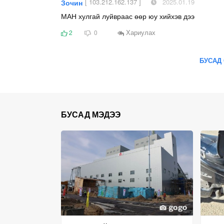
[ 103.212.162.137 ]
2025.01.19
Зочин
МАН хулгай луйвраас өөр юу хийхэв дээ
Хариулах
2
0
БУСАД 
БУСАД МЭДЭЭ