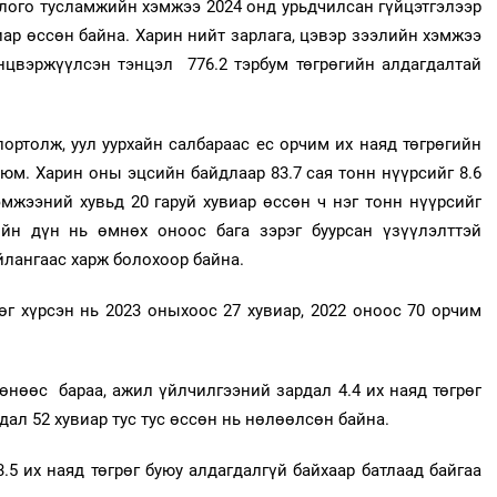
ого тусламжийн хэмжээ 2024 онд урьдчилсан гүйцэтгэлээр
виар өссөн байна. Харин нийт зарлага, цэвэр зээлийн хэмжээ
энцвэржүүлсэн тэнцэл 776.2 тэрбум төгрөгийн алдагдалтай
ортолж, уул уурхайн салбараас ес орчим их наяд төгрөгийн
юм. Харин оны эцсийн байдлаар 83.7 сая тонн нүүрсийг 8.6
мжээний хувьд 20 гаруй хувиар өссөн ч нэг тонн нүүрсийг
йн дүн нь өмнөх оноос бага зэрэг буурсан үзүүлэлттэй
лангаас харж болохоор байна.
өг хүрсэн нь 2023 оныхоос 27 хувиар, 2022 оноос 70 орчим
өнөөс бараа, ажил үйлчилгээний зардал 4.4 их наяд төгрөг
дал 52 хувиар тус тус өссөн нь нөлөөлсөн байна.
.5 их наяд төгрөг буюу алдагдалгүй байхаар батлаад байгаа