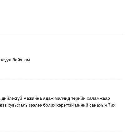
ирдүүд байх юм
а дийлэхгүй мажийна ядаж малчид төрийн халамжаар
дэв хувьсгаль зээлээ болих хэрэгтэй миний санахын 7их