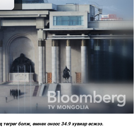
д төгрөг болж, өмнөх оноос 34.9 хувиар өсжээ.