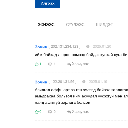
Илгээх
ЭХНЭЭС
СҮҮЛЭЭС
ШИЛДЭГ
[ 202.131.234.123 ]
2025.01.20
Зочин
ийм байхад л өрөө нэмээд байдаг хувхай суга б
Хариулах
1
1
[ 122.201.31.56 ]
2025.01.19
Зочин
Авилгал оффшорт за гэж хэлээд байвал зарлага
амьдрахаа больвол ийм асуудал үүсэхгүй мөн эл
наяд ашиггүй зарлага болсон
Хариулах
0
0