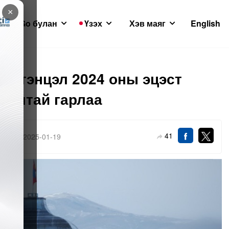
×
GoGo булан
Үзэх
Хэв маяг
English
н тэнцэл 2024 оны эцэст
далтай гарлаа
41
2025-01-19