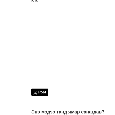
юм.
Post
Энэ мэдээ танд ямар санагдав?