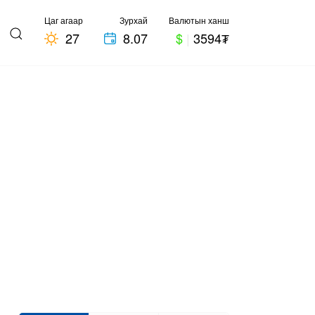
Цаг агаар
Зурхай
Валютын ханш
27
8.07
$
|
3594₮