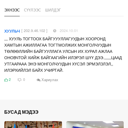
ЭХНЭЭС
СҮҮЛЭЭС
ШИЛДЭГ
[ 202.9.46.102 ]
2024.10.01
ХУУЛЬЧ
,,, ХУУЛЬ ТОГТООХ БАЙГУУУЛЛАГУУДЫН ХООРОНД
ХАМТЫН АЖИЛЛАГАА ТОГТМОЛЖИХ МОНГОЛЧУУДЫН
ТӨЛӨӨЛЛИЙН БАЙГУУЛЛАГА УЛСЫН ИХ ХУРАЛ АЖЛАА
ОНОВЧТОЙ ХИЙЖ БАЙГААГИЙН ИЛЭРЭЛ ШҮҮ ДЭЭ.,,,,,,ЦААД
УТГААРААА ЭНЭ МОНГОЛЧУУДЫН ХҮСЭЛ ЭРМЭЛЗЛЭЛ,,
ИЛЭРХИЙЛЭЛ БАЙХ УЧИРТАЙ.
Хариулах
2
0
БУСАД МЭДЭЭ