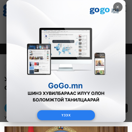
×
Цаг агаар
Зурхай
Валютын ханш
27
8.07
$
3594₮
Онцлох
Шинэ
Тренд
Буцах
УИХ-ын дарга АНУ-ын Юта мужийн
Сенатын Ерөнхийлөгчтэй уулзлаа
2
Э.Оргил
ҮЗЭХ
Улс төр
2024-10-01