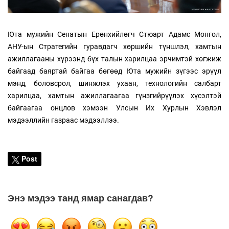
Юта мужийн Сенатын Ерөнхийлөгч Стюарт Адамс Монгол,
АНУ-ын Стратегийн гуравдагч хөршийн түншлэл, хамтын
ажиллагааны хүрээнд бүх талын харилцаа эрчимтэй хөгжиж
байгаад баяртай байгаа бөгөөд Юта мужийн зүгээс эрүүл
мэнд, боловсрол, шинжлэх ухаан, технологийн салбарт
харилцаа, хамтын ажиллагаагаа гүнзгийрүүлэх хүсэлтэй
байгаагаа онцлов хэмээн Улсын Их Хурлын Хэвлэл
мэдээллийн газраас мэдээллээ.
Post
Энэ мэдээ танд ямар санагдав?