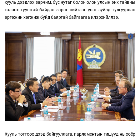
хууль дээдлэх зарчим, бүс нутаг болон олон улсын энх тайвны
төлөөх тууштай байдал зэрэг нийтлэг үнэт зүйлд тулгуурлан
өргөжин хөгжиж буйд баяртай байгаагаа илэрхийллээ.
Хууль тогтоох дээд байгууллага, парламентын гишүүд нь хоёр