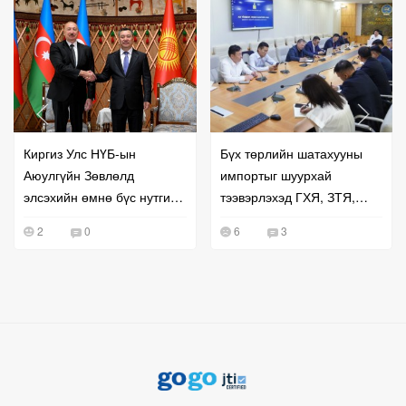
Киргиз Улс НҮБ-ын
Бүх төрлийн шатахууны
Аюулгүйн Зөвлөлд
импортыг шуурхай
элсэхийн өмнө бүс нутгийн
тээвэрлэхэд ГХЯ, ЗТЯ,
хамтын ажиллагаагаа
БХЯ хамтран ажиллана гэв
2
0
6
3
эрчимжүүллээ