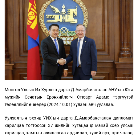
Монгол Улсын Их Хурлын дарга Д.Амарбаясгалан АНУ-ын Юта
мужийн Сенатын Ерөнхийлөгч Стюарт Адамс тэргүүтэй
төлөөллийг өнөөдөр (2024.10.01) хүлээн авч уулзлаа.
Уулзалтын эхэнд УИХ-ын дарга Д.Амарбаясгалан дипломат
харилцаа тогтоосон 37 жилийн хугацаанд манай хоёр улсын
харилцаа, хамтын ажиллагаа ардчилал, хүний эрх, эрх чөлөө,