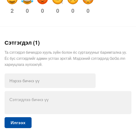
0
0
0
0
0
2
Сэтгэгдэл (1)
Та сэтгэгдэл бичихдээ хууль зүйн болон ёс суртахууныг баримтална уу.
Ёс бус сэтгэгдлийг админ устгах эрхтэй. Мэдээний сэтгэгдэлд GoGo.mn
хариуцлага хүлээхгүй.
Илгээх