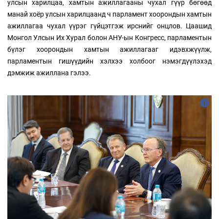
улсын харилцаа, хамтын ажиллагааны чухал гүүр бөгөөд
манай хоёр улсын харилцаанд ч парламент хоорондын хамтын
ажиллагаа чухал үүрэг гүйцэтгэж ирснийг онцлов. Цаашид
Монгол Улсын Их Хурал болон АНУ-ын Конгресс, парламентын
бүлэг хоорондын хамтын ажиллагааг идэвхжүүлж,
парламентын гишүүдийн хэлхээ холбоог нэмэгдүүлэхэд
дэмжиж ажиллана гэлээ.