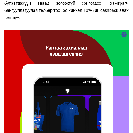
бүтээгдэхүүн аваад зогсохгүй сонгогдсон хамтрагч
байгууллагуудад төлбөр тооцоо хийхэд 10%-ийн cashback авах
юм шүү.