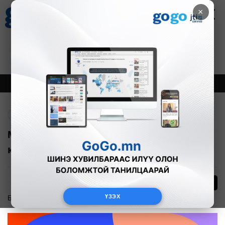
×
Цаг агаар
Зурхай
Валютын ханш
27
8.07
$
3594₮
Онцлох
Шинэ
Тренд
Буцах
М банк FIFA 26-тай хамт үлдэх ховор
картаа гаргалаа
ҮЗЭХ
Бизнес
2026-06-04