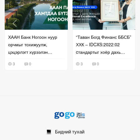
ХААН Банк Ногоон нуур
“Таван Богд Финанс ББСБ”
орчмыг тохижуулж,
ХХК – IDCXS:2022:02
цэцэрлэгт хүрээлэн
cтандартыг хоёр дахь
байгуулна
жилдээ International
3
0
3
0
Excellence түвшинд
хамгааллаа
Бидний тухай