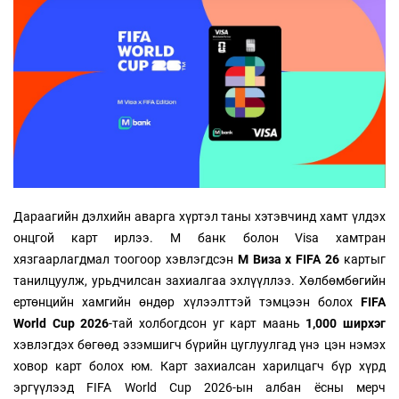
Дараагийн дэлхийн аварга хүртэл таны хэтэвчинд хамт үлдэх
онцгой карт ирлээ. М банк болон Visa хамтран
хязгаарлагдмал тоогоор хэвлэгдсэн
M Виза x FIFA 26
картыг
танилцуулж, урьдчилсан захиалгаа эхлүүллээ. Хөлбөмбөгийн
ертөнцийн хамгийн өндөр хүлээлттэй тэмцээн болох
FIFA
World Cup 2026
-тай холбогдсон уг карт маань
1,000 ширхэг
хэвлэгдэх бөгөөд эзэмшигч бүрийн цуглуулгад үнэ цэн нэмэх
ховор карт болох юм. Карт захиалсан харилцагч бүр хүрд
эргүүлээд FIFA World Cup 2026-ын албан ёсны мерч