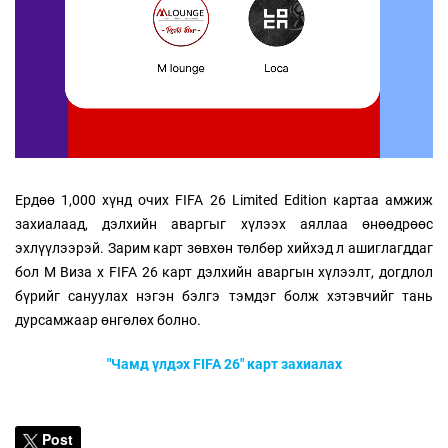
Ердөө 1,000 хүнд очих FIFA 26 Limited Edition картаа амжиж
захиалаад, дэлхийн аваргыг хүлээх аяллаа өнөөдрөөс
эхлүүлээрэй. Зарим карт зөвхөн төлбөр хийхэд л ашиглагддаг
бол M Виза x FIFA 26 карт дэлхийн аваргын хүлээлт, догдлол
бүрийг сануулах нэгэн бэлгэ тэмдэг болж хэтэвчийг тань
дурсамжаар өнгөлөх болно.
"Чамд үлдэх FIFA 26" карт захиалах
Post