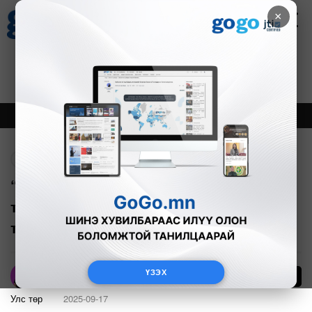
×
Цаг агаар
Зурхай
Валютын ханш
18
8.09
$
3594₮
Онцлох
Шинэ
Тренд
Буцах
“Ажлын байрны төлбөрөөс чөлөөлөх
тухай” Засгийн газрын тогтоолын
төслийг хэлэлцэж байна
ҮЗЭХ
23
А.Номин
Улс төр
2025-09-17