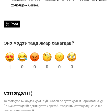
хэлэлцэж байна.
Post
Энэ мэдээ танд ямар санагдав?
0
0
0
0
0
1
Сэтгэгдэл (1)
Та сэтгэгдэл бичихдээ хууль зүйн болон ёс суртахууныг баримтална уу.
Ёс бус сэтгэгдлийг админ устгах эрхтэй. Мэдээний сэтгэгдэлд GoGo.mn
хариуцлага хүлээхгүй.