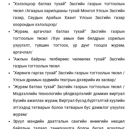
“Хэлэлцээр батлах тухай” Засгийн газрын тогтоолын
төсөл /Агаарын харилцааны тухай Монгол Улсын Засгийн
газар, Саудын Арабын Хаант Улсын Засгийн газар
хоорондын хэлэлцээр/
“Журам, аргачлал батлах тухай” Засгийн газрын
тогтоолын төсөл /Хүн амын бие бялдрын сорилын
үзүүлэлт, түвшин тогтоох, үр дүнг тооцох журам,
аргачлал/
“Ажлын байрны төлбөрөөс чөлөөлөх тухай” Засгийн
газрын тогтоолын төсөл
“Хөрөнгө гаргах тухай” Засгийн газрын тогтоолын төсөл /
Улсын драмын эрдмийн театрын дээврийн их засвар/
“Журам батлах тухай” Засгийн газрын тогтоолын төсөл /
Мэдээллийн технологийн үйлдвэрлэлийг дэмжих виртуал
бүсийн ажиллах журам, Виртуал бүсэд бүртгэлтэй хуулийн
этгээдэд татварын болон татварын бус дэмжлэг үзүүлэх
журам/
Эрүүл мэндийн даатгалын сангийн өнөөгийн нөхцөл
байдлын талаар танилцуулга болон бусад асуудлыг