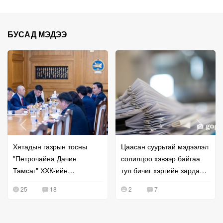
БУСАД МЭДЭЭ
Хятадын газрын тосны
Цаасан суурьтай мэдээлэл
"Петрочайна Дачин
солилцоо хэвээр байгаа
Тамсаг" ХХК-ийн
тул бичиг хэргийн зардал
удирдлагатай уулзжээ
буурахгүй байна гэв
25
18
2
7