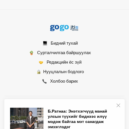
Бидний тухай
Сурталчилгаа байршуулах
Редакцийн ёс зүй
Нууцлалын бодлого
Холбоо барих
© 2007 - 2026 Монгол Контент ХХК • Бүх эрх хуулиар хамгаалагдсан
Б.Ратнаа: Энэтхэгчүүд манай
улсын түүхийг биднээс илүү
мэдэж байгаа мэт санагдаж
эмзэглэдэг