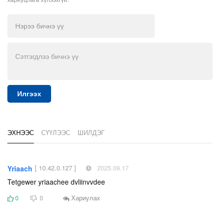
Илгээх
ЭХНЭЭС
СҮҮЛЭЭС
ШИЛДЭГ
[ 10.42.0.127 ]
2025.09.17
Yriaach
Tetgewer yriaachee dvliinvvdee
Хариулах
0
0