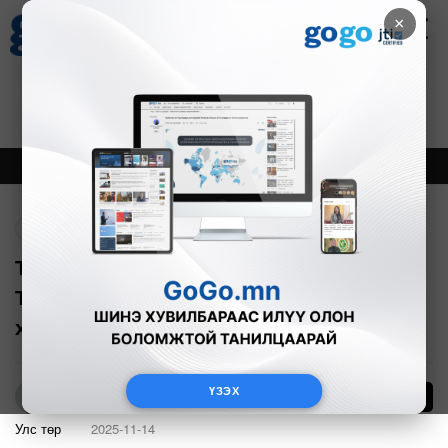
×
Цаг агаар
Зурхай
Валютын ханш
18
8.09
$
3594₮
Онцлох
Шинэ
Тренд
Буцах
Төрийн үйлчилгээний зарим төслийг
ТЭЗҮ шаардахгүй, түншлэлээр
хэрэгжүүлнэ
ҮЗЭХ
2
Б.Нямдарь
Улс төр
2025-11-14