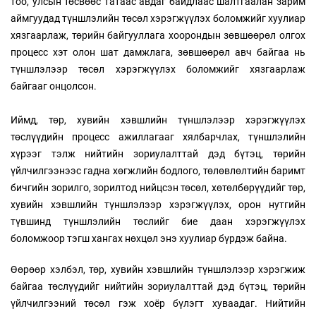
тоо, улсын төсвөөс татаас авдаг байдлаас шалтгаалан зарим
аймгуудад түншлэлийн төсөл хэрэгжүүлэх боломжийг хуулиар
хязгаарлаж, төрийн байгууллага хоорондын зөвшөөрөл олгох
процесс хэт олон шат дамжлага, зөвшөөрөл авч байгаа нь
түншлэлээр төсөл хэрэгжүүлэх боломжийг хязгаарлаж
байгааг онцолсон.
Иймд, төр, хувийн хэвшлийн түншлэлээр хэрэгжүүлэх
төслүүдийн процесс ажиллагааг хялбарчлах, түншлэлийн
хүрээг тэлж нийтийн зориулалттай дэд бүтэц, төрийн
үйлчилгээнээс гадна хөгжлийн бодлого, төлөвлөлтийн баримт
бичгийн зорилго, зорилтод нийцсэн төсөл, хөтөлбөрүүдийг төр,
хувийн хэвшлийн түншлэлээр хэрэгжүүлэх, орон нутгийн
түвшинд түншлэлийн төслийг бие даан хэрэгжүүлэх
боломжоор тэгш хангах нөхцөл энэ хуулиар бүрдэж байна.
Өөрөөр хэлбэл, төр, хувийн хэвшлийн түншлэлээр хэрэгжиж
байгаа төслүүдийг нийтийн зориулалттай дэд бүтэц, төрийн
үйлчилгээний төсөл гэж хоёр бүлэгт хуваадаг. Нийтийн