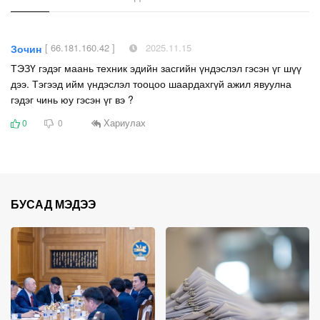
[ 66.181.160.42 ]
2025.11.15
Зочин
ТЭЗҮ гэдэг маань техник эдийн засгийн үндэслэл гэсэн үг шүү
дээ. Тэгээд ийм үндэслэл тооцоо шаардахгүй ажил явуулна
гэдэг чинь юу гэсэн үг вэ ?
Хариулах
0
0
БУСАД МЭДЭЭ