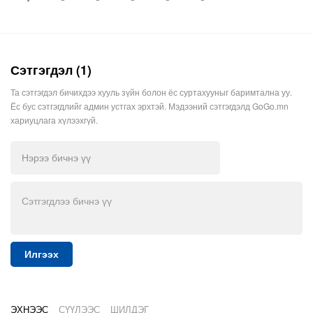
Сэтгэгдэл (1)
Та сэтгэгдэл бичихдээ хууль зүйн болон ёс суртахууныг баримтална уу.
Ёс бус сэтгэгдлийг админ устгах эрхтэй. Мэдээний сэтгэгдэлд GoGo.mn
хариуцлага хүлээхгүй.
Илгээх
ЭХНЭЭС
СҮҮЛЭЭС
ШИЛДЭГ