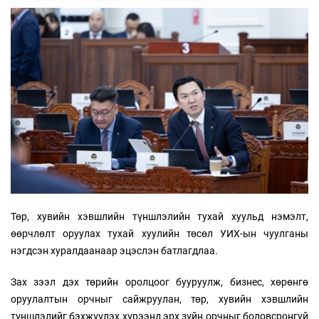
Төр, хувийн хэвшлийн түншлэлийн тухай хуульд нэмэлт,
өөрчлөлт оруулах тухай хуулийн төсөл УИХ-ын чуулганы
нэгдсэн хуралдаанаар эцэслэн батлагдлаа.
Зах зээл дэх төрийн оролцоог бууруулж, бизнес, хөрөнгө
оруулалтын орчныг сайжруулан, төр, хувийн хэвшлийн
түншлэлийг бэхжүүлэх хүрээнд эрх зүйн орчныг боловсронгуй