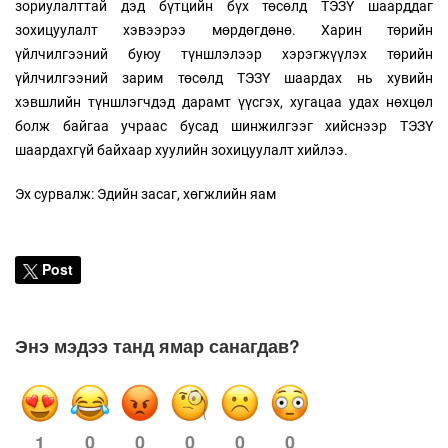
зориулалттай дэд бүтцийн бүх төсөлд ТЭЗҮ шаарддаг
зохицуулалт хэвээрээ мөрдөгдөнө. Харин төрийн
үйлчилгээний буюу түншлэлээр хэрэгжүүлэх төрийн
үйлчилгээний зарим төсөлд ТЭЗҮ шаардах нь хувийн
хэвшлийн түншлэгчдэд дарамт үүсгэх, хугацаа удах нөхцөл
болж байгаа учраас бусад шинжилгээг хийснээр ТЭЗҮ
шаардахгүй байхаар хуулийн зохицуулалт хийлээ.
Эх сурвалж: Эдийн засаг, xөгжлийн яам
Post
Энэ мэдээ танд ямар санагдав?
0
0
0
0
0
1