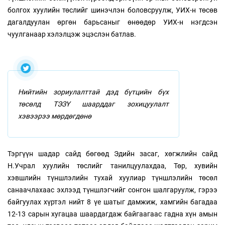
болгох хуулийн төслийг шинэчлэн боловсруулж, УИХ-н төсөв
дагалдуулан өргөн барьсаныг өнөөдөр УИХ-н нэгдсэн
чуулганаар хэлэлцэж эцэслэн батлав.
Нийтийн зориулалттай дэд бүтцийн бүх
төсөлд ТЭЗҮ шаарддаг зохицуулалт
хэвээрээ мөрдөгдөнө
Тэргүүн шадар сайд бөгөөд Эдийн засаг, хөгжлийн сайд
Н.Учрал хуулийн төслийг танилцуулахдаа, Төр, хувийн
хэвшлийн түншлэлийн тухай хуулиар түншлэлийн төсөл
санаачлахаас эхлээд түншлэгчийг сонгон шалгаруулж, гэрээ
байгуулах хүртэл нийт 8 үе шатыг дамжиж, хамгийн багадаа
12-13 сарын хугацаа шаардагдаж байгаагаас гадна хүн амын