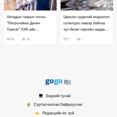
Хятадын газрын тосны
Цаасан суурьтай мэдээлэл
"Петрочайна Дачин
солилцоо хэвээр байгаа
Тамсаг" ХХК-ийн
тул бичиг хэргийн зардал
удирдлагатай уулзжээ
буурахгүй байна гэв
24
18
2
7
Бидний тухай
Сурталчилгаа байршуулах
Редакцийн ёс зүй