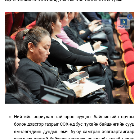
Нийтийн зориулалттай орон сууцны байшингийн орчны
болон дэвсгэр газрыг СӨХ-нд бус, тухайн байшингийн сууц
өмчлөгчдийн дундын өмч буюу хамтран хязгаартайгаар