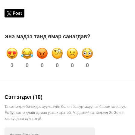
Post
Энэ мэдээ танд ямар санагдав?
0
0
0
0
0
3
Сэтгэгдэл (10)
Та сэтгэгдэл бичихдээ хууль зүйн болон ёс суртахууныг баримтална уу.
Ёс бус сэтгэгдлийг админ устгах эрхтэй. Мэдээний сэтгэгдэлд GoGo.mn
хариуцлага хүлээхгүй.