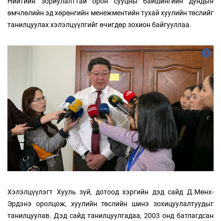
Нийтийн зориулалттай орон сууцны байшингийн дундын
өмчлөлийн эд хөрөнгийн менежментийн тухай хуулийн төслийг
танилцуулах хэлэлцүүлгийг өчигдөр зохион байгууллаа.
Хэлэлцүүлэгт Хууль зүй, дотоод хэргийн дэд сайд Д.Мөнх-
Эрдэнэ оролцож, хуулийн төслийн шинэ зохицуулалтуудыг
танилцуулав. Дэд сайд танилцуулгадаа, 2003 онд батлагдсан