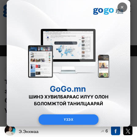
×
Цаг агаар
Зурхай
Валютын ханш
27
8.07
$
3594₮
Онцлох
Шинэ
Тренд
Буцах
ТӨСӨЛ: Орон сууцны дундах нийтийн
зориулалттай газрыг зөвхөн СӨХ-нд
бус оршин суугчдын дундын өмч гэж
үзнэ
ҮЗЭХ
6
Э.Энхмаа