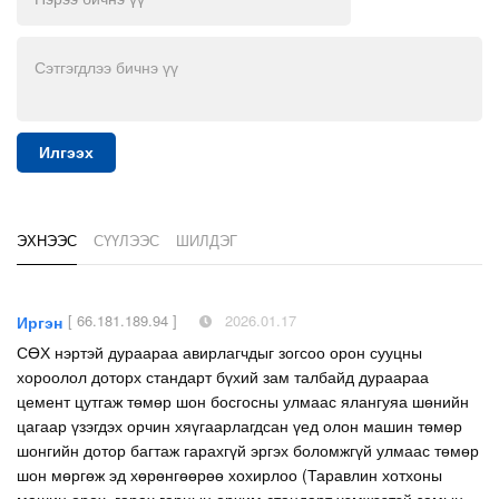
Илгээх
ЭХНЭЭС
СҮҮЛЭЭС
ШИЛДЭГ
[ 66.181.189.94 ]
2026.01.17
Иргэн
СӨХ нэртэй дураараа авирлагчдыг зогсоо орон сууцны
хороолол доторх стандарт бүхий зам талбайд дураараа
цемент цутгаж төмөр шон босгосны улмаас ялангуяа шөнийн
цагаар үзэгдэх орчин хяүгаарлагдсан үед олон машин төмөр
шонгийн дотор багтаж гарахгүй эргэх боломжгүй улмаас төмөр
шон мөргөж эд хөрөнгөөрөө хохирлоо (Таравлин хотхоны
машин орох, гарах гарцын орчим стандарт хэмжээтэй замын