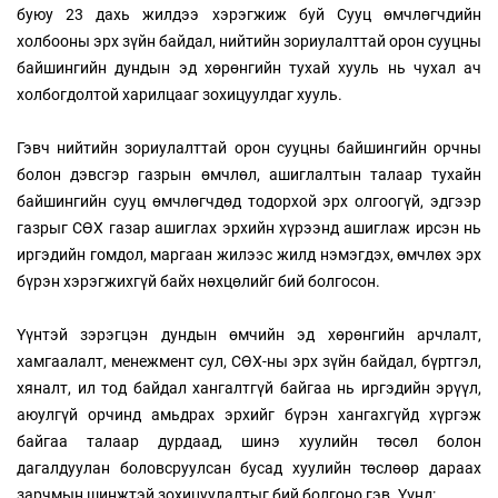
буюу 23 дахь жилдээ хэрэгжиж буй Сууц өмчлөгчдийн
холбооны эрх зүйн байдал, нийтийн зориулалттай орон сууцны
байшингийн дундын эд хөрөнгийн тухай хууль нь чухал ач
холбогдолтой харилцааг зохицуулдаг хууль.
Гэвч нийтийн зориулалттай орон сууцны байшингийн орчны
болон дэвсгэр газрын өмчлөл, ашиглалтын талаар тухайн
байшингийн сууц өмчлөгчдөд тодорхой эрх олгоогүй, эдгээр
газрыг СӨХ газар ашиглах эрхийн хүрээнд ашиглаж ирсэн нь
иргэдийн гомдол, маргаан жилээс жилд нэмэгдэх, өмчлөх эрх
бүрэн хэрэгжихгүй байх нөхцөлийг бий болгосон.
Үүнтэй зэрэгцэн дундын өмчийн эд хөрөнгийн арчлалт,
хамгаалалт, менежмент сул, СӨХ-ны эрх зүйн байдал, бүртгэл,
хяналт, ил тод байдал хангалтгүй байгаа нь иргэдийн эрүүл,
аюулгүй орчинд амьдрах эрхийг бүрэн хангахгүйд хүргэж
байгаа талаар дурдаад, шинэ хуулийн төсөл болон
дагалдуулан боловсруулсан бусад хуулийн төслөөр дараах
зарчмын шинжтэй зохицуулалтыг бий болгоно гэв. Үүнд: