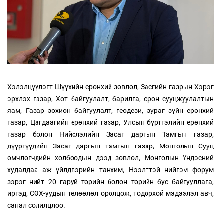
Хэлэлцүүлэгт Шүүхийн ерөнхий зөвлөл, Засгийн газрын Хэрэг
эрхлэх газар, Хот байгуулалт, барилга, орон сууцжуулалтын
яам, Газар зохион байгуулалт, геодези, зураг зүйн ерөнхий
газар, Цагдаагийн ерөнхий газар, Улсын бүртгэлийн ерөнхий
газар болон Нийслэлийн Засаг даргын Тамгын газар,
дүүргүүдийн Засаг даргын тамгын газар, Монголын Сууц
өмчлөгчдийн холбоодын дээд зөвлөл, Монголын Үндэсний
худалдаа аж үйлдвэрийн танхим, Нээлттэй нийгэм форум
зэрэг нийт 20 гаруй төрийн болон төрийн бус байгууллага,
иргэд, СӨХ-уудын төлөөлөл оролцож, тодорхой мэдээлэл авч,
санал солилцлоо.