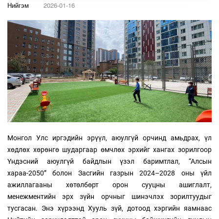
Нийгэм
2026-01-16
Монгол Улс иргэдийн эрүүл, аюулгүй орчинд амьдрах, үл
хөдлөх хөрөнгө шударгаар өмчлөх эрхийг хангах зорилгоор
Үндэсний аюулгүй байдлын үзэл баримтлал, “Алсын
хараа-2050” болон Засгийн газрын 2024–2028 оны үйл
ажиллагааны хөтөлбөрт орон сууцны ашиглалт,
менежментийн эрх зүйн орчныг шинэчлэх зорилтуудыг
тусгасан. Энэ хүрээнд Хууль зүй, дотоод хэргийн яамнаас