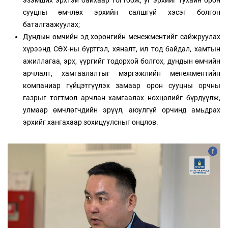
эзэмших эрхтэй байхаар тогтоож, уг эрхийг тухайн орон
сууцны өмчлөх эрхийн салшгүй хэсэг болгон
баталгаажуулах;
Дундын өмчийн эд хөрөнгийн менежментийг сайжруулах
хүрээнд СӨХ-ны бүртгэл, хяналт, ил тод байдал, хамтын
ажиллагаа, эрх, үүргийг тодорхой болгох, дундын өмчийн
арчлалт, хамгаалалтыг мэргэжлийн менежментийн
компаниар гүйцэтгүүлэх замаар орон сууцны орчны
газрыг тогтмол арчлан хамгаалах нөхцөлийг бүрдүүлж,
улмаар өмчлөгчдийн эрүүл, аюулгүй орчинд амьдрах
эрхийг хангахаар зохицуулсныг онцлов.