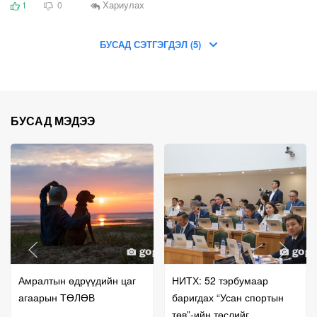
Хариулах
1
0
БУСАД СЭТГЭГДЭЛ (5)
БУСАД МЭДЭЭ
Амралтын өдрүүдийн цаг
НИТХ: 52 тэрбумаар
агаарын ТӨЛӨВ
баригдах “Усан спортын
төв”-ийн төслийг