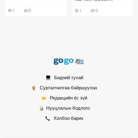
дэмжсэнгүй
1
0
1
0
Бидний тухай
Сурталчилгаа байршуулах
Редакцийн ёс зүй
Нууцлалын бодлого
Холбоо барих