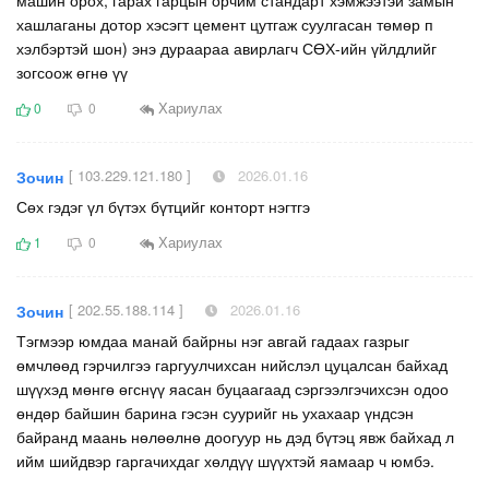
хашлаганы дотор хэсэгт цемент цутгаж суулгасан төмөр п
хэлбэртэй шон) энэ дураараа авирлагч СӨХ-ийн үйлдлийг
зогсоож өгнө үү
Хариулах
0
0
[ 103.229.121.180 ]
2026.01.16
Зочин
Сөх гэдэг үл бүтэх бүтцийг конторт нэгтгэ
Хариулах
1
0
[ 202.55.188.114 ]
2026.01.16
Зочин
Тэгмээр юмдаа манай байрны нэг авгай гадаах газрыг
өмчлөөд гэрчилгээ гаргуулчихсан нийслэл цуцалсан байхад
шүүхэд мөнгө өгснүү яасан буцаагаад сэргээлгэчихсэн одоо
өндөр байшин барина гэсэн суурийг нь ухахаар үндсэн
байранд маань нөлөөлнө доогуур нь дэд бүтэц явж байхад л
ийм шийдвэр гаргачихдаг хөлдүү шүүхтэй яамаар ч юмбэ.