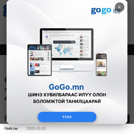
×
Цаг агаар
Зурхай
Валютын ханш
21
8.09
$
3594₮
Онцлох
Шинэ
Тренд
Буцах
RSF: Хараат бус мэдээллийн
хэрэгслийн эсрэг цагдаагийн
ажиллагааг дур зоргоор явуулжээ
ҮЗЭХ
8
Б.Эрдэнэчимэг
Нийгэм
2025-03-25