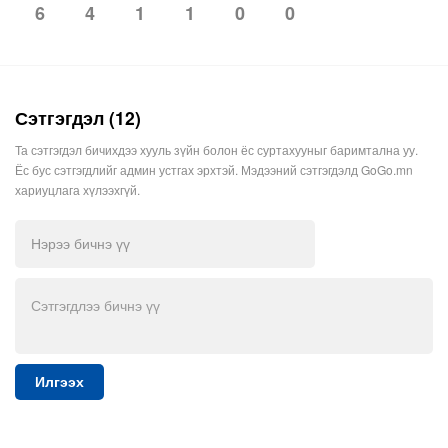
4
1
1
0
0
6
Сэтгэгдэл (12)
Та сэтгэгдэл бичихдээ хууль зүйн болон ёс суртахууныг баримтална уу.
Ёс бус сэтгэгдлийг админ устгах эрхтэй. Мэдээний сэтгэгдэлд GoGo.mn
хариуцлага хүлээхгүй.
Илгээх