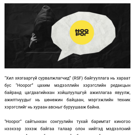
“Хил хязгааргүй сурвалжлагчид” (RSF) байгууллага нь хараат
бус “Ноорог” цахим мэдээллийн хэрэгслийн редакцын
байранд цагдаагийнхан хойшлуулшгүй ажиллагаа явуулж,
ажилтнуудыг нь шөнөжин байцаан, мэргэжлийн техник
хэрэгслийг нь хураан авсныг буруушааж байна.
"Ноорог" сайтынхан сонгуулийн тухай баримтат киногоо
нээхээр зэхэж байгаа талаар олон нийтэд мэдээлсний