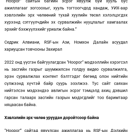
“Ноорог” сайтын багийн эсрэг явуулж буй хууль бус
ажиллагааг зогсоохыг, хууль тогтоогчдод хандаж, УИХ-аар
хэвлэлийн эрх чөлөөний тухай хуулийн төсөл хэлэлцэгдэх
хүрээнд сэтгүүлчдийн эх сурвалжийн нууцлалыг хамгаалах
эрхийг бэхжүүлэхийг уриалж байна.”
Седрик Алвиани, RSF-ын Ази, Номхон Далайн асуудал
хариуцсан товчооны Захирал
2022 онд үүсгэн байгуулагдсан "Ноорог" мэдээллийн хэрэгсэл
нь засгийн газрыг шүүмжилсэн голдуу видео сурвалжилга,
эрэн сурвалжлах контент бэлтгэдэг бөгөөд олон нийтийн
сүлжээнд хүчтэй байр суурь эзэлжээ. Тус сайт саяхан
нийтэлсэн мэдээндээ авлигын эсрэг тэмцэлд ахиц дэвшил
гарсан талаарх засгийн газрын мэдэгдлийг тоо баримтаар
няцаасан байна.
Хэвлэлийн эрх чөлөө уруудан доройтсоор байна
“Ноорог” сайтад явуулсан ажиллагаа нь RSF-ын Дэлхийн