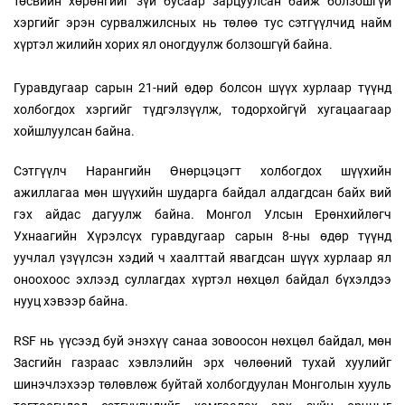
төсвийн хөрөнгийг зүй бусаар зарцуулсан байж болзошгүй
хэргийг эрэн сурвалжилсных нь төлөө тус сэтгүүлчид найм
хүртэл жилийн хорих ял оногдуулж болзошгүй байна.
Гуравдугаар сарын 21-ний өдөр болсон шүүх хурлаар түүнд
холбогдох хэргийг түдгэлзүүлж, тодорхойгүй хугацаагаар
хойшлуулсан байна.
Сэтгүүлч Нарангийн Өнөрцэцэгт холбогдох шүүхийн
ажиллагаа мөн шүүхийн шударга байдал алдагдсан байх вий
гэх айдас дагуулж байна. Монгол Улсын Ерөнхийлөгч
Ухнаагийн Хүрэлсүх гуравдугаар сарын 8-ны өдөр түүнд
уучлал үзүүлсэн хэдий ч хаалттай явагдсан шүүх хурлаар ял
оноохоос эхлээд суллагдах хүртэл нөхцөл байдал бүхэлдээ
нууц хэвээр байна.
RSF нь үүсээд буй энэхүү санаа зовоосон нөхцөл байдал, мөн
Засгийн газраас хэвлэлийн эрх чөлөөний тухай хуулийг
шинэчлэхээр төлөвлөж буйтай холбогдуулан Монголын хууль