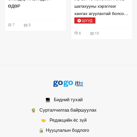
ӨДӨР
шатахууны хэрэглээг
хангах агуулахтай болсон
талаар мэдээлж байна
ШУУД
7
3
6
10
Бидний тухай
Сурталчилгаа байршуулах
Редакцийн ёс зүй
Нууцлалын бодлого