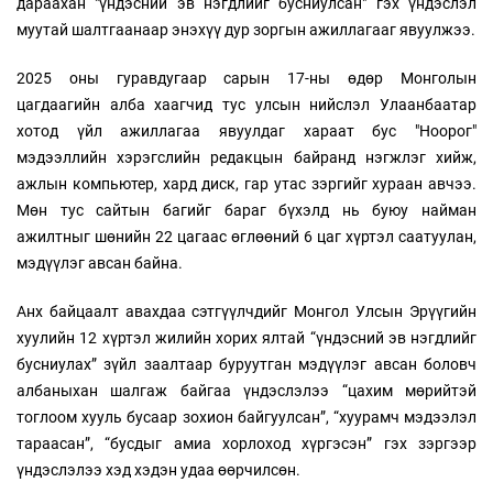
дараахан "үндэсний эв нэгдлийг бусниулсан" гэх үндэслэл
муутай шалтгаанаар энэхүү дур зоргын ажиллагааг явуулжээ.
2025 оны гуравдугаар сарын 17-ны өдөр Монголын
цагдаагийн алба хаагчид тус улсын нийслэл Улаанбаатар
хотод үйл ажиллагаа явуулдаг хараат бус "Ноорог"
мэдээллийн хэрэгслийн редакцын байранд нэгжлэг хийж,
ажлын компьютер, хард диск, гар утас зэргийг хураан авчээ.
Мөн тус сайтын багийг бараг бүхэлд нь буюу найман
ажилтныг шөнийн 22 цагаас өглөөний 6 цаг хүртэл саатуулан,
мэдүүлэг авсан байна.
Анх байцаалт авахдаа сэтгүүлчдийг Монгол Улсын Эрүүгийн
хуулийн 12 хүртэл жилийн хорих ялтай “үндэсний эв нэгдлийг
бусниулах” зүйл заалтаар буруутган мэдүүлэг авсан боловч
албаныхан шалгаж байгаа үндэслэлээ “цахим мөрийтэй
тоглоом хууль бусаар зохион байгуулсан”, “хуурамч мэдээлэл
тараасан”, “бусдыг амиа хорлоход хүргэсэн” гэх зэргээр
үндэслэлээ хэд хэдэн удаа өөрчилсөн.