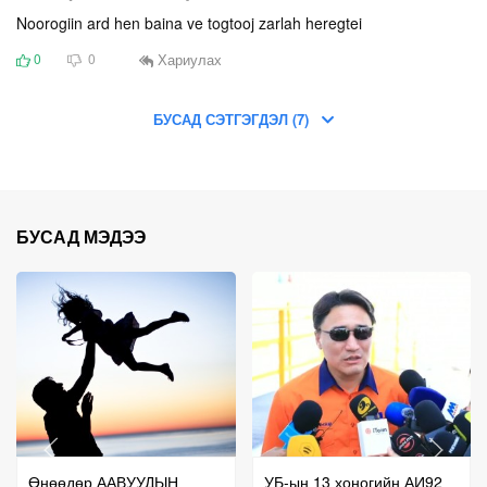
Noorogiin ard hen baina ve togtooj zarlah heregtei
Хариулах
0
0
БУСАД СЭТГЭГДЭЛ (7)
БУСАД МЭДЭЭ
Өнөөдөр ААВУУДЫН
УБ-ын 13 хоногийн АИ92