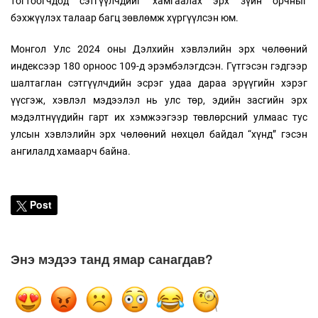
тогтоогчдод сэтгүүлчдийг хамгаалах эрх зүйн орчныг
бэхжүүлэх талаар багц зөвлөмж хүргүүлсэн юм.
Монгол Улс 2024 оны Дэлхийн хэвлэлийн эрх чөлөөний
индексээр 180 орноос 109-д эрэмбэлэгдсэн. Гүтгэсэн гэдгээр
шалтаглан сэтгүүлчдийн эсрэг удаа дараа эрүүгийн хэрэг
үүсгэж, хэвлэл мэдээлэл нь улс төр, эдийн засгийн эрх
мэдэлтнүүдийн гарт их хэмжээгээр төвлөрсний улмаас тус
улсын хэвлэлийн эрх чөлөөний нөхцөл байдал “хүнд” гэсэн
ангилалд хамаарч байна.
Post
Энэ мэдээ танд ямар санагдав?