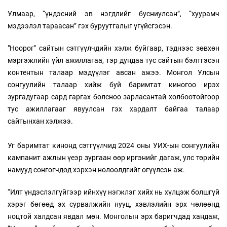
Улмаар, “үндэсний эв нэгдлийг бусниулсан”, “хуурамч
мэдээлэл тараасан” гэх буруутгалыг үгүйсгэсэн.
"Ноорог" сайтын сэтгүүлчдийн хэлж буйгаар, тэднээс зөвхөн
мэргэжлийн үйл ажиллагаа, тэр дундаа тус сайтын бэлтгэсэн
контентын талаар мэдүүлэг авсан ажээ. Монгол Улсын
сонгуулийн талаар хийж буй баримтат киногоо ирэх
зургадугаар сард гаргах болсноо зарласантай холбоотойгоор
тус ажиллагааг явуулсан гэх хардалт байгаа талаар
сайтынхан хэлжээ.
Уг баримтат кинонд сэтгүүлчид 2024 оны УИХ-ын сонгуулийн
кампанит ажлын үеэр зургаан өөр иргэнийг дагаж, улс төрийн
намууд сонгогчдод хэрхэн нөлөөлдгийг өгүүлсэн аж.
“Илт үндэслэлгүйгээр ийнхүү нэгжлэг хийх нь хүлцэж болшгүй
хэрэг бөгөөд эх сурвалжийн нууц, хэвлэлийн эрх чөлөөнд
ноцтой халдсан явдал мөн. Монголын эрх баригчдад хандаж,