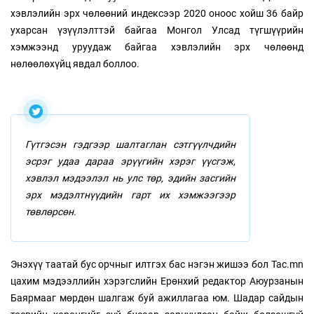
хэвлэлийн эрх чөлөөний индексээр 2020 оноос хойш 36 байр
ухарсан үзүүлэлттэй байгаа Монгол Улсад түгшүүрийн
хэмжээнд уруудаж байгаа хэвлэлийн эрх чөлөөнд
нөлөөлөхүйц явдал боллоо.
Гүтгэсэн гэдгээр шалтаглан сэтгүүлчдийн
эсрэг удаа дараа эрүүгийн хэрэг үүсгэж,
хэвлэл мэдээлэл нь улс төр, эдийн засгийн
эрх мэдэлтнүүдийн гарт их хэмжээгээр
төвлөрсөн.
Энэхүү таатай бус орчныг илтгэх бас нэгэн жишээ бол Tac.mn
цахим мэдээллийн хэрэгслийн Ерөнхий редактор Аюурзанын
Баярмааг мөрдөн шалгаж буй ажиллагаа юм. Шадар сайдын