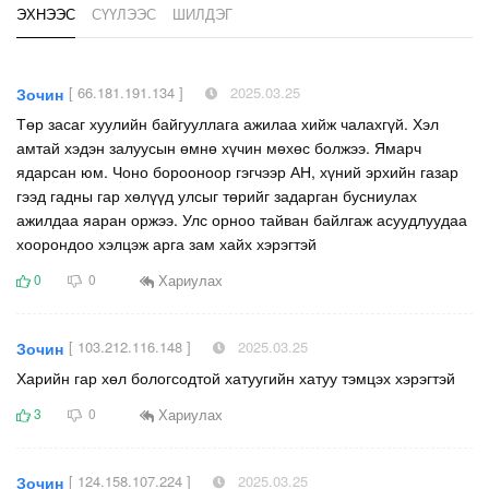
ЭХНЭЭС
СҮҮЛЭЭС
ШИЛДЭГ
[ 66.181.191.134 ]
2025.03.25
Зочин
Төр засаг хуулийн байгууллага ажилаа хийж чалахгүй. Хэл
амтай хэдэн залуусын өмнө хүчин мөхөс болжээ. Ямарч
ядарсан юм. Чоно борооноор гэгчээр АН, хүний эрхийн газар
гээд гадны гар хөлүүд улсыг төрийг задарган бусниулах
ажилдаа яаран оржээ. Улс орноо тайван байлгаж асуудлуудаа
хоорондоо хэлцэж арга зам хайх хэрэгтэй
Хариулах
0
0
[ 103.212.116.148 ]
2025.03.25
Зочин
Харийн гар хөл бологсодтой хатуугийн хатуу тэмцэх хэрэгтэй
Хариулах
3
0
[ 124.158.107.224 ]
2025.03.25
Зочин