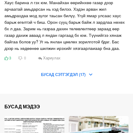
Хаус барина л гэх юм. Манайхан өөрийнхөө газар дээр
арчаатай амьдарсан нь хэд билээ. Хэдэн арван жил
амьдрахдаа мод зүлэг таьсан билүү. Үгүй ямар улсаас хаус
барьж өгөлтэй ч биш. Орон сууц барьж байж л зардлаа нөхөх
бх л даа. Зарим нь газраа дахин төлөвлөлтөөр зараад өөр
газар дахиж аваад л яндан гаргаад бх юм. Түүнийгээ хянаж
байгаа болов уу? Уг нь янлан цөөлөх зорилготой бдаг. Бас
дээр нь хөдөөнөө шилжин ирэхийг хязгаарлаиаар бна даа.
Хариулах
3
0
БУСАД СЭТГЭГДЭЛ (17)
БУСАД МЭДЭЭ