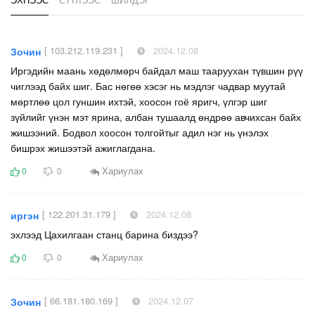
[ 103.212.119.231 ]
2024.12.08
Зочин
Иргэдийн маань хөдөлмөрч байдал маш тааруухан түвшин рүү
чиглээд байх шиг. Бас нөгөө хэсэг нь мэдлэг чадвар муутай
мөртлөө цол гуншин ихтэй, хоосон гоё яригч, үлгэр шиг
зүйлийг үнэн мэт ярина, албан тушаалд өндрөө авчихсан байх
жишээний. Бодвол хоосон толгойтыг адил нэг нь үнэлэх
бишрэх жишээтэй ажиглагдана.
Хариулах
0
0
[ 122.201.31.179 ]
2024.12.08
иргэн
эхлээд Цахилгаан станц барина биздээ?
Хариулах
0
0
[ 66.181.180.169 ]
2024.12.07
Зочин