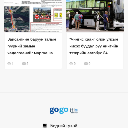
Зайсангийн баруун талын
“Чингис хаан” олон улсын
гүүрний замын
нисэх буудал руу нийтийн
хөдөлгөөнийг маргаашаас
тээврийн автобус 24
түр хаана
цагаар үйлчилж байна
1
5
9
9
Бидний тухай