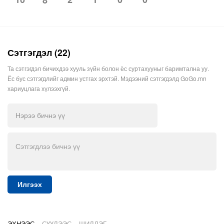
Сэтгэгдэл (22)
Та сэтгэгдэл бичихдээ хууль зүйн болон ёс суртахууныг баримтална уу.
Ёс бус сэтгэгдлийг админ устгах эрхтэй. Мэдээний сэтгэгдэлд GoGo.mn
хариуцлага хүлээхгүй.
Илгээх
ЭХНЭЭС
СҮҮЛЭЭС
ШИЛДЭГ