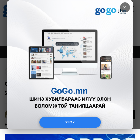
×
Цаг агаар
Зурхай
Валютын ханш
27
8.07
$
3594₮
Онцлох
Шинэ
Тренд
Буцах
Сэлбэ, Баянхошуу, Ханын материалд
20 мянган айлын хороолол барина
56
Б.Эрдэнэчимэг
ҮЗЭХ
Нийслэл
2024-12-06