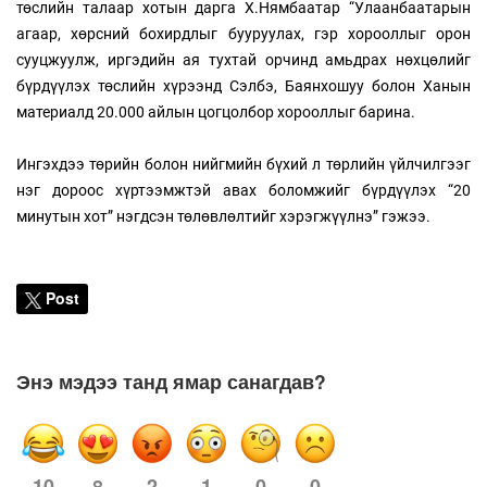
төслийн талаар хотын дарга Х.Нямбаатар “Улаанбаатарын
агаар, хөрсний бохирдлыг бууруулах, гэр хорооллыг орон
сууцжуулж, иргэдийн ая тухтай орчинд амьдрах нөхцөлийг
бүрдүүлэх төслийн хүрээнд Сэлбэ, Баянхошуу болон Ханын
материалд 20.000 айлын цогцолбор хорооллыг барина.
Ингэхдээ төрийн болон нийгмийн бүхий л төрлийн үйлчилгээг
нэг дороос хүртээмжтэй авах боломжийг бүрдүүлэх “20
минутын хот” нэгдсэн төлөвлөлтийг хэрэгжүүлнэ” гэжээ.
Post
Энэ мэдээ танд ямар санагдав?
10
2
1
0
0
8