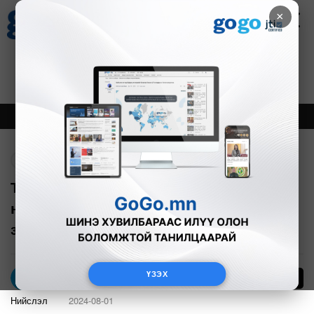
×
Цаг агаар
Зурхай
Валютын ханш
20
8.10
$
3594₮
Онцлох
Шинэ
Тренд
Буцах
Туулын хурдны замын олон улсын
нээлттэй тендерийг наймдугаар сард
зарлана
ҮЗЭХ
17
Э.Оргил
Нийслэл
2024-08-01