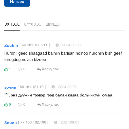
Илгээх
ЭХНЭЭС
СҮҮЛЭЭС
ШИЛДЭГ
[ 66.181.188.211 ]
2024.08.03
Zochin
Hurdnii geed shaagaad baihiin barisan hoinoo hurdniih bish geef
torogdog novsh bizdee
Хариулах
1
0
[ 66.181.181.10 ]
2024.08.02
зочин
***, энэ дүүжин тээвэр гээд балай юмаа больчихгүй юмаа.
Хариулах
0
0
[ 77.100.182.196 ]
2024.08.01
Зочин