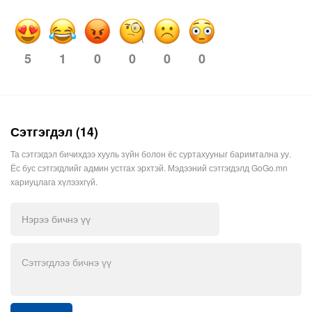
1
0
0
0
0
5
Сэтгэгдэл (14)
Та сэтгэгдэл бичихдээ хууль зүйн болон ёс суртахууныг баримтална уу.
Ёс бус сэтгэгдлийг админ устгах эрхтэй. Мэдээний сэтгэгдэлд GoGo.mn
хариуцлага хүлээхгүй.