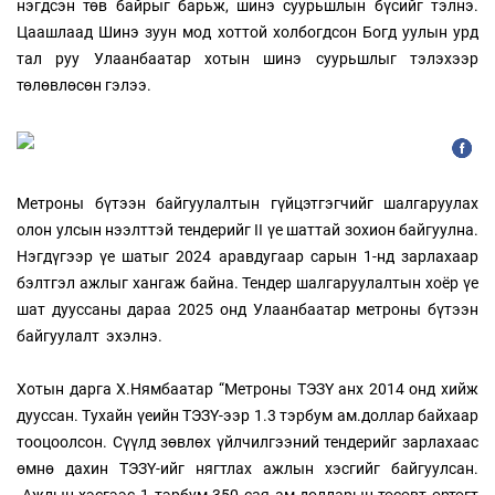
нэгдсэн төв байрыг барьж, шинэ суурьшлын бүсийг тэлнэ.
Цаашлаад Шинэ зуун мод хоттой холбогдсон Богд уулын урд
тал руу Улаанбаатар хотын шинэ суурьшлыг тэлэхээр
төлөвлөсөн гэлээ.
Метроны бүтээн байгуулалтын гүйцэтгэгчийг шалгаруулах
олон улсын нээлттэй тендерийг II үе шаттай зохион байгуулна.
Нэгдүгээр үе шатыг 2024 аравдугаар сарын 1-нд зарлахаар
бэлтгэл ажлыг хангаж байна. Тендер шалгаруулалтын хоёр үе
шат дууссаны дараа 2025 онд Улаанбаатар метроны бүтээн
байгуулалт эхэлнэ.
Хотын дарга Х.Нямбаатар “Метроны ТЭЗҮ анх 2014 онд хийж
дууссан. Тухайн үеийн ТЭЗҮ-ээр 1.3 тэрбум ам.доллар байхаар
тооцоолсон. Сүүлд зөвлөх үйлчилгээний тендерийг зарлахаас
өмнө дахин ТЭЗҮ-ийг нягтлах ажлын хэсгийг байгуулсан.
Ажлын хэсгээс 1 тэрбум 350 сая ам.долларын төсөвт өртөгт