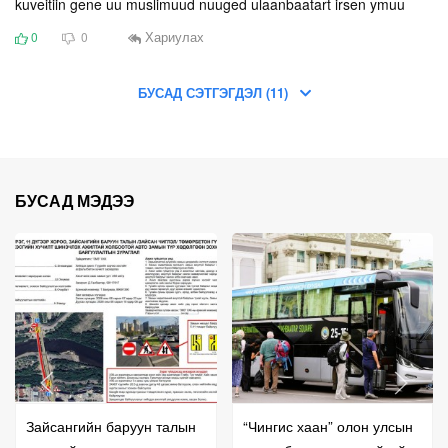
kuveitiin gene uu muslimuud nuuged ulaanbaatart irsen ymuu
Хариулах
0
0
БУСАД СЭТГЭГДЭЛ (11)
БУСАД МЭДЭЭ
Зайсангийн баруун талын
“Чингис хаан” олон улсын