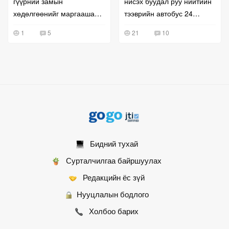
гүүрний замын
нисэх буудал руу нийтийн
хөдөлгөөнийг маргаашаас
тээврийн автобус 24
түр хаана
цагаар үйлчилж байна
1
5
21
10
Бидний тухай
Сурталчилгаа байршуулах
Редакцийн ёс зүй
Нууцлалын бодлого
Холбоо барих