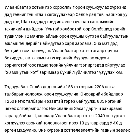
Улаанбаатар хотын гэр хорооллыг орон сууцжуулах хүрээнд
дэд төвийг түшиглэн хөгжүүлэхээр Сэлбэ дэд төв, Баянхошуу
дэд төв, Шар хад дэд төвд инженер дулаан хангамжийн
техникийн шийдсэн. Үүнтэй холбоотойгоор Сэлбэ дэд төвийг
түшиглэн 12 мянган айлын орон сууцны бүтээн байгуулалтын
ажлын тендерийг наймдугаар сард зарлана. Энэ мэт дэд
бүтцийн том төслүүд нь Улаанбаатар хотын агаар орчны
бохирдол, авто замын түгжрэлийг бууруулах үндсэн
зорилготойгоос гадна төрийн үйлчилгээг иргэдэд ойртуулах
“20 минутын хот” зарчмаар бүхий л үйлчилгээг үзүүлэх юм.
Тодруулбал, Сэлбэ дэд төвийн 158 га газрын 2206 нэгж
талбарыг чөлөөлж, орон сууцжуулна. Өнөөдрийн байдлаар
1250 нэгж талбарын эзэдтэй гэрээ байгуулж, 885 иргэний
нөхөх олговрыг олгох Нийслэлийн Засаг даргын захирамж
гараад байна. Цаашлаад Улаанбаатар хотыг 2040 он хүртэл
хөгжүүлэх ерөнхий төлөвлөгөөг ирэх 10 дугаар сард УИХ-д
өргөн мэдүүлнэ. Энэ хүрээнд хот төлөвлөлтийн гаднын зөвлөх