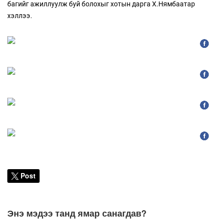
багийг ажиллуулж буй болохыг хотын дарга Х.Нямбаатар
хэллээ.
Post
Энэ мэдээ танд ямар санагдав?