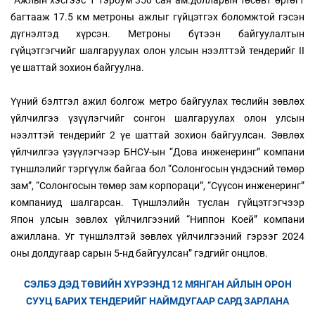
багтааж 17.5 км метроны ажлыг гүйцэтгэх боломжтой гэсэн
дүгнэлтэд хүрсэн. Метроны бүтээн байгуулалтын
гүйцэтгэгчийг шалгаруулах олон улсын нээлттэй тендерийг II
үе шаттай зохион байгуулна.
Үүний бэлтгэл ажил болгож метро байгуулах төслийн зөвлөх
үйлчилгээ үзүүлэгчийг сонгон шалгаруулах олон улсын
нээлттэй тендерийг 2 үе шаттай зохион байгуулсан. Зөвлөх
үйлчилгээ үзүүлэгчээр БНСУ-ын “Дова инженеринг” компани
түншлэлийг тэргүүлж байгаа бол “Солонгосын үндэсний төмөр
зам”, “Солонгосын төмөр зам корпораци”, “Сүүсон инженеринг”
компаниуд шалгарсан. Түншлэлийн туслан гүйцэтгэгчээр
Япон улсын зөвлөх үйлчилгээний “Ниппон Коей” компани
ажиллана. Уг түншлэлтэй зөвлөх үйлчилгээний гэрээг 2024
оны долдугаар сарын 5-нд байгуулсан” гэдгийг онцлов.
СЭЛБЭ ДЭД ТӨВИЙН ХҮРЭЭНД 12 МЯНГАН АЙЛЫН ОРОН
СУУЦ БАРИХ ТЕНДЕРИЙГ НАЙМДУГААР САРД ЗАРЛАНА