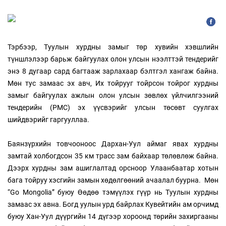
Тэрбээр, Туулын хурдны замыг төр хувийн хэвшлийн
түншлэлээр барьж байгуулах олон улсын нээлттэй тендерийг
энэ 8 дугаар сард багтааж зарлахаар бэлтгэл хангаж байна.
Мөн тус замаас эх авч, Их тойрууг тойрсон тойрог хурдны
замыг байгуулах ажлын олон улсын зөвлөх үйлчилгээний
тендерийн (PMC) эх үүсвэрийг улсын төсөвт суулгах
шийдвэрийг гаргууллаа.
Баянзүрхийн товчооноос Дархан-Уул аймаг явах хурдны
замтай холбогдсон 35 км трасс зам байхаар төлөвлөж байна.
Дээрх хурдны зам ашиглалтад орсноор Улаанбаатар хотын
бага тойруу хэсгийн замын хөдөлгөөний ачаалал буурна. Мөн
“Go Mongolia” буюу Өөдөө тэмүүлэх гүүр нь Туулын хурдны
замаас эх авна. Богд уулын урд байрлах Кувейтийн ам орчимд
буюу Хан-Уул дүүргийн 14 дүгээр хороонд төрийн захиргааны