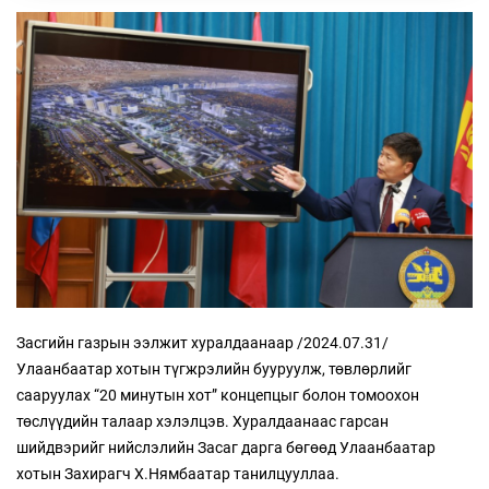
Засгийн газрын ээлжит хуралдаанаар /2024.07.31/
Улаанбаатар хотын түгжрэлийн бууруулж, төвлөрлийг
сааруулах “20 минутын хот” концепцыг болон томоохон
төслүүдийн талаар хэлэлцэв. Хуралдаанаас гарсан
шийдвэрийг нийслэлийн Засаг дарга бөгөөд Улаанбаатар
хотын Захирагч Х.Нямбаатар танилцууллаа.